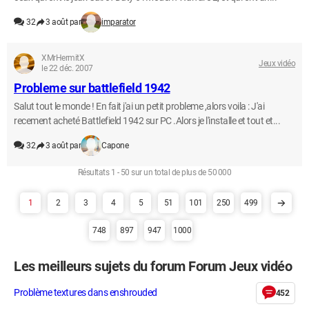
32
3 août par
imparator
XMrHermitX
Jeux vidéo
le 22 déc. 2007
Probleme sur battlefield 1942
Salut tout le monde ! En fait j'ai un petit probleme ,alors voila : J'ai
recement acheté Battlefield 1942 sur PC .Alors je l'installe et tout et...
32
3 août par
Capone
Résultats 1 - 50 sur un total de plus de 50 000
1
2
3
4
5
51
101
250
499
748
897
947
1000
Les meilleurs sujets du forum Forum Jeux vidéo
Problème textures dans enshrouded
452