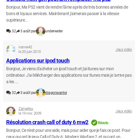
Bonjour, Ma PS2 vient de rendre l'âme après de très bonnes années de
bons et loyaux services. Maintenant j'aimerais passer à la vitesse
supérieure...
32
3 août par
underwater
nanne42
Jeux vidéo
le 20 juin 2010
Applications sur ipod touch
Bonjour, Je viens d'acheter un ipod touch et j'ai itunes sur mon
ordinateur. J'ai télécharger des applications sur itunes mais je 'arrive pas
a les ...
32
3 août par
dragonwarrior
Zangetsu
Jeux vidéo
le 19 nov. 2009
Résolution crash call of duty 6 mw2
Résolu
Bonjour, Ce n'est pour une aide, mais pour aider que je fais ce post. Pour
ceux qui ont le jeux Call of Duty 6 : Modern Warfare 2, et qui ont un...