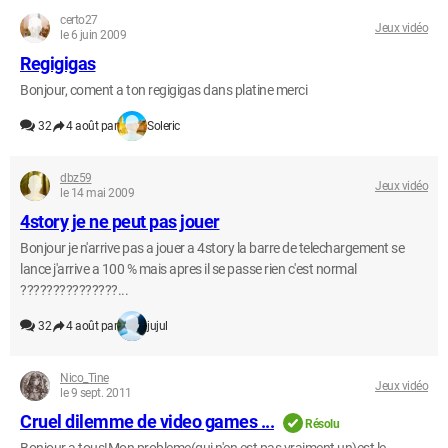
certo27
Jeux vidéo
le 6 juin 2009
Regigigas
Bonjour, coment a ton regigigas dans platine merci
32
4 août par
Soleric
dbz59
Jeux vidéo
le 14 mai 2009
4story je ne peut pas jouer
Bonjour je n'arrive pas a jouer a 4story la barre de telechargement se
lance j'arrive a 100 % mais apres il se passe rien c'est normal
???????????????...
32
4 août par
jujul
Nico_Tine
Jeux vidéo
le 9 sept. 2011
Cruel dilemme de video games ...
Résolu