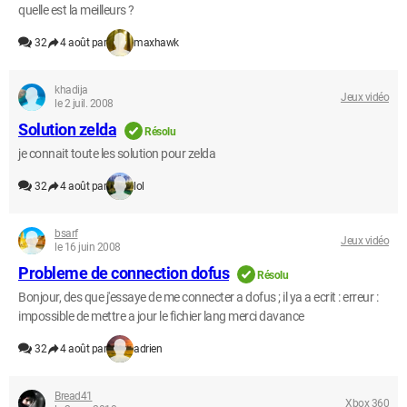
quelle est la meilleurs ?
32
4 août par
maxhawk
khadija
Jeux vidéo
le 2 juil. 2008
Solution zelda
Résolu
je connait toute les solution pour zelda
32
4 août par
lol
bsarf
Jeux vidéo
le 16 juin 2008
Probleme de connection dofus
Résolu
Bonjour, des que j'essaye de me connecter a dofus ; il ya a ecrit : erreur :
impossible de mettre a jour le fichier lang merci davance
32
4 août par
adrien
Bread41
Xbox 360