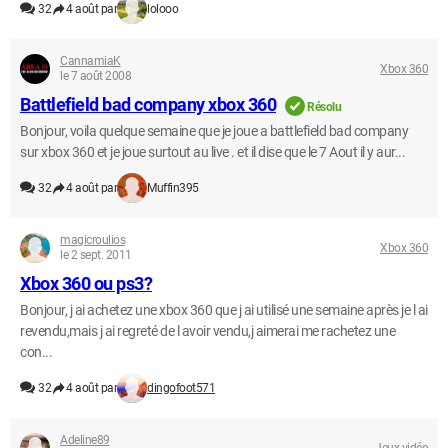
32
4 août par
lolooo
CannamiaK
Xbox 360
le 7 août 2008
Battlefield bad company xbox 360
Résolu
Bonjour, voila quelque semaine que je joue a battlefield bad company
sur xbox 360 et je joue surtout au live . et il dise que le 7 Aout il y aur...
32
4 août par
Muffin395
magicroulios
Xbox 360
le 2 sept. 2011
Xbox 360 ou ps3?
Bonjour, j ai achetez une xbox 360 que j ai utilisé une semaine après je l ai
revendu,mais j ai regreté de l avoir vendu,j aimerai me rachetez une
con...
32
4 août par
dingofoot571
Adeline89
Jeux vidéo