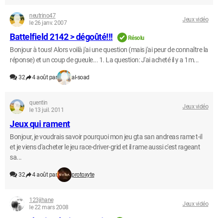
neutrino47
Jeux vidéo
le 26 janv. 2007
Battelfield 2142 > dégoûté!!!
Résolu
Bonjour à tous! Alors voilà j'ai une question (mais j'ai peur de connaître la
réponse) et un coup de gueule... 1. La question: J'ai acheté il y a 1m...
32
4 août par
al-soad
quentin
Jeux vidéo
le 13 juil. 2011
Jeux qui rament
Bonjour, je voudrais savoir pourquoi mon jeu gta san andreas rame t-il
et je viens d'acheter le jeu race-driver-grid et il rame aussi c'est rageant
sa...
32
4 août par
protoxyte
123jihane
Jeux vidéo
le 22 mars 2008