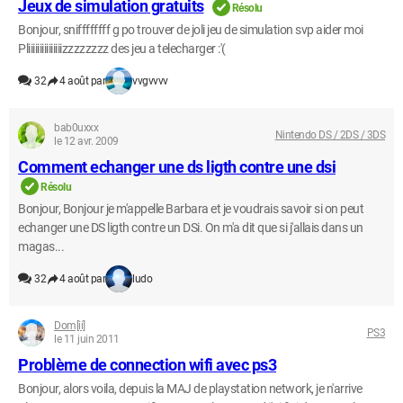
Jeux de simulation gratuits
Résolu
Bonjour, sniffffffff g po trouver de joli jeu de simulation svp aider moi
Pliiiiiiiiiiiiiiizzzzzzzz des jeu a telecharger :'(
32
4 août par
vvgvvvv
bab0uxxx
Nintendo DS / 2DS / 3DS
le 12 avr. 2009
Comment echanger une ds ligth contre une dsi
Résolu
Bonjour, Bonjour je m'appelle Barbara et je voudrais savoir si on peut
echanger une DS ligth contre un DSi. On m'a dit que si j'allais dans un
magas...
32
4 août par
ludo
Dom[ii]
PS3
le 11 juin 2011
Problème de connection wifi avec ps3
Bonjour, alors voila, depuis la MAJ de playstation network, je n'arrive