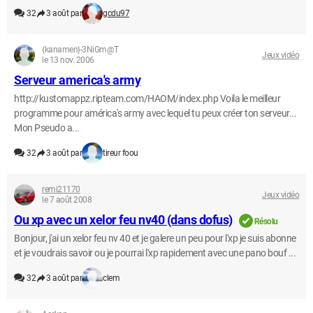
32
3 août par
gcdu97
{kanamen}-3NiGm@T
Jeux vidéo
le 13 nov. 2006
Serveur america's army
http://kustomappz.ripteam.com/HAOM/index.php Voila le meilleur
programme pour américa's army avec lequel tu peux créer ton serveur...
Mon Pseudo a...
32
3 août par
tireur foou
remi21170
Jeux vidéo
le 7 août 2008
Ou xp avec un xelor feu nv40 (dans dofus)
Résolu
Bonjour, j'ai un xelor feu nv 40 et je galere un peu pour l'xp je suis abonne
et je voudrais savoir ou je pourrai l'xp rapidement avec une pano bouf ...
32
3 août par
clem