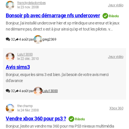
franckydeladombes
Jeux vidéo
le 23 nov. 2008
Bonsoir pb avec démarrage nfs undercover
Résolu
Bonjour, j'ai installé undercover hier et xp m'indique une erreur et le jeux
ne démarre pas, direct x est à jour ainsi qu'xp et tout les pilotes. v...
32
4 août par
greg2369
Lulu13000
Jeux vidéo
le 22 déc. 2010
Avis sims3
Bonjour, esque les sims 3 est bien. j'ai besoin de votre avis merci
dd'avance
32
4 août par
Lulu13000
the champ
Xbox 360
le 24 févr. 2008
Vendre xbox 360 pour ps3 ?
Résolu
Bonjour, j'esite un vendre ma 360 pour ma PS3 niveaux multimédia