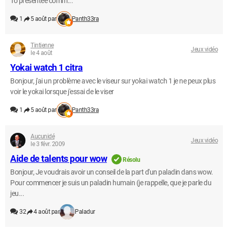
To présentée comm...
1
5 août par
Panth33ra
Tintienne
Jeux vidéo
le 4 août
Yokai watch 1 citra
Bonjour, j'ai un problème avec le viseur sur yokai watch 1 je ne peux plus
voir le yokai lorsque j'essai de le viser
1
5 août par
Panth33ra
Aucunidé
Jeux vidéo
le 3 févr. 2009
Aide de talents pour wow
Résolu
Bonjour, Je voudrais avoir un conseil de la part d'un paladin dans wow.
Pour commencer je suis un paladin humain (je rappelle, que je parle du
jeu...
32
4 août par
Paladur