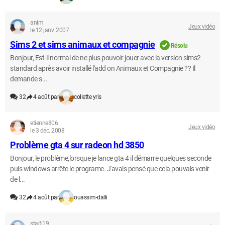
anim
Jeux vidéo
le 12 janv. 2007
Sims 2 et sims animaux et compagnie
Résolu
Bonjour, Est-il normal de ne plus pouvoir jouer avec la version sims2
standard après avoir installé l'add on Animaux et Compagnie ?? Il
demande s...
32
4 août par
collette yris
etienne806
Jeux vidéo
le 3 déc. 2008
Problème gta 4 sur radeon hd 3850
Bonjour, le problème,lorsque je lance gta 4 il démarre quelques seconde
puis windows arrête le programe. J'avais pensé que cela pouvais venir
de l...
32
4 août par
ouassim-dalli
staifi19