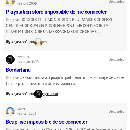
Jeux vidéo
le 9 oct. 2009
Playstation store impossible de me connecter
Bonjour, BONSOIR TT LE MONDE SI ON PEUT MAIDER CE SERAI
GENTIL ALORS JAI UN PROBLEME POUR ME CONNECTER A
PLAYSTATION STORE UN MESSAGE ME DIT CE SERVIC...
32
4 août par
fefe
cyril01330
Jeux vidéo
le 6 mars 2011
Borderland
Bonjour, Je voudrais savoir jusqu'à quel niveau un personnage de classe
furieux peut arriver, merci de vos réponses.
32
4 août par
cyril01330
kaveri
Jeux vidéo
le 6 juil. 2008
Beup live impossible de se connecter
Bonjour,j'ai beup sur ma DS (version AVRIL 2007) et je n'arrive plus à me