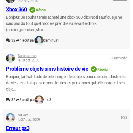
le 2 nov. 2010
Xbox 360
Résolu
Bonjour, Je souhaiterais acheté une xbox 360 d'ici Noël sauf que je ne
sais pas du tout quel modèle prendre vu le vaste choix.
(arcade;premium;slim....
32
4 août par
daminus1
Sarahlamiss
Jeux vidéo
le 18 oct. 2008
Problème objets sims histoire de vie
Résolu
Bonjour, j'ai l'habitude de télécharger des objets pour mes sims histoires
de vie. Je ne fais pas comme toutes les personnes qui téléchargent ses
obje...
32
3 août par
ime3
miikax
PS3
le 27 déc. 2009
Erreur ps3