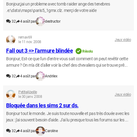
Bonjour,jai un probleme avec tomb raider ange des tenebres
.e:\data\maps\paris5_1gmx.clz. merçi de votre aide
32
4 août par
destructor
remav69
Jeux vidéo
le 11 nov. 2008
Fall out 3 => l'armure blindée
Résolu
Bonjour, Est-ce que l'un d'entre vous sait comment on peut revêtir cette
armure ? On m'a dit d'aller voir la chef des chevaliers qui se trouve prê...
32
4 août par
Andrilex
PetiteAbeille
Jeux vidéo
le 30 janv. 2008
Bloquée dans les sims 2 sur ds.
Bonjour tout le monde. Je suis toute nouvelle et pas très douée avec les
jeux : j'ai souvent besoin d'aide. J'ai lu presque tous les forums sur les ...
32
4 août par
Caroline