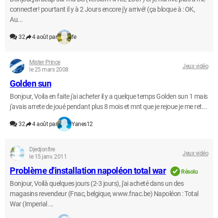
connecter! pourtant il y à 2 Jours encore j'y arrivé! (ça bloque à : OK,
Au...
32
4 août par
fe
Mister Prince
Jeux vidéo
le 25 mars 2008
Golden sun
Bonjour, Voila en faite j'ai acheter il y a quelque temps Golden sun 1 mais
j'avais arrete de joué pendant plus 8 mois et mnt que je rejoue je me ret...
32
4 août par
Yanes12
Djedjonfire
Jeux vidéo
le 15 janv. 2011
Problème d'installation napoléon total war
Résolu
Bonjour, Voilà quelques jours (2-3 jours), j'ai acheté dans un des
magasins revendeur (Fnac, belgique, www.fnac.be) Napoléon : Total
War (Imperial ...