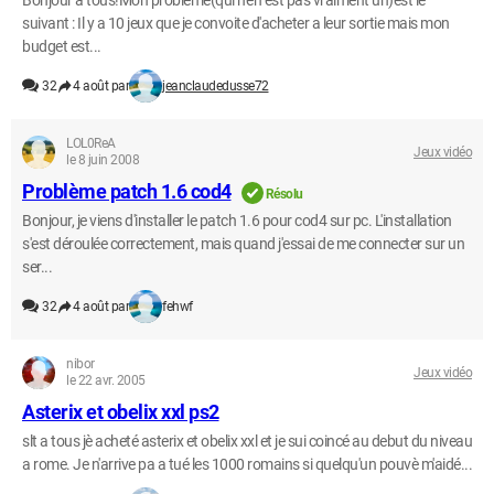
Bonjour a tous!Mon probleme(qui n'en est pas vraiment un)est le
suivant : Il y a 10 jeux que je convoite d'acheter a leur sortie mais mon
budget est...
32
4 août par
jeanclaudedusse72
LOL0ReA
Jeux vidéo
le 8 juin 2008
Problème patch 1.6 cod4
Résolu
Bonjour, je viens d'installer le patch 1.6 pour cod4 sur pc. L'installation
s'est déroulée correctement, mais quand j'essai de me connecter sur un
ser...
32
4 août par
fehwf
nibor
Jeux vidéo
le 22 avr. 2005
Asterix et obelix xxl ps2
slt a tous jè acheté asterix et obelix xxl et je sui coincé au debut du niveau
a rome. Je n'arrive pa a tué les 1000 romains si quelqu'un pouvè m'aidé...