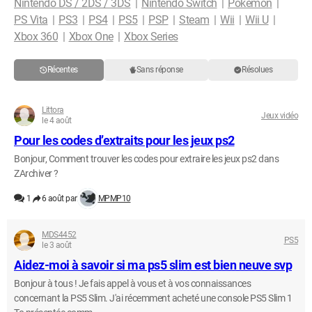
Nintendo DS / 2DS / 3DS
Nintendo Switch
Pokémon
PS Vita
PS3
PS4
PS5
PSP
Steam
Wii
Wii U
Xbox 360
Xbox One
Xbox Series
Récentes
Sans réponse
Résolues
Littora
Jeux vidéo
le 4 août
Pour les codes d’extraits pour les jeux ps2
Bonjour, Comment trouver les codes pour extraire les jeux ps2 dans
ZArchiver ?
1
6 août par
MPMP10
MDS4452
PS5
le 3 août
Aidez-moi à savoir si ma ps5 slim est bien neuve svp
Bonjour à tous ! Je fais appel à vous et à vos connaissances
concernant la PS5 Slim. J'ai récemment acheté une console PS5 Slim 1