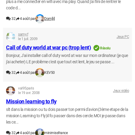
plus a me connecter en wifi avec ma play. Quand j'ai fini de rentrer le
code d...
32
4 août par
Dom[ii]
samy.f
Jeux PC
le 1 juil. 2009
Call of duty world at war pc (trop lent)
Résolu
Bonjour, J'ai installer call of duty word at war sur mon ordinateur (je que
j'ai acheter) LE problème c'est que tout est lent, le jeu se passe ...
32
4 août par
KEV50
val95paris
Jeux vidéo
le 19 avr. 2008
Mission learning to fly
slt dans la mission ou tu dois passer ton permi d'avion(3ème etape de la
mission Learning to Fly)il fo passer dans des cercle.MOI je passe dans
les ce...
32
4 août par
minimissfrance