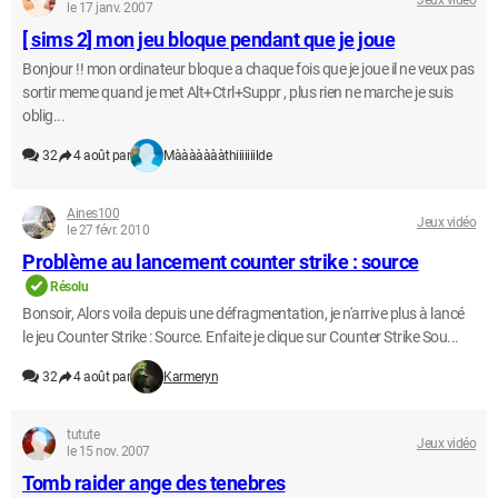
le 17 janv. 2007
[ sims 2] mon jeu bloque pendant que je joue
Bonjour !! mon ordinateur bloque a chaque fois que je joue il ne veux pas
sortir meme quand je met Alt+Ctrl+Suppr , plus rien ne marche je suis
oblig...
32
4 août par
Màààààààthiiiiiiilde
Aines100
Jeux vidéo
le 27 févr. 2010
Problème au lancement counter strike : source
Résolu
Bonsoir, Alors voila depuis une défragmentation, je n'arrive plus à lancé
le jeu Counter Strike : Source. Enfaite je clique sur Counter Strike Sou...
32
4 août par
Karmeryn
tutute
Jeux vidéo
le 15 nov. 2007
Tomb raider ange des tenebres