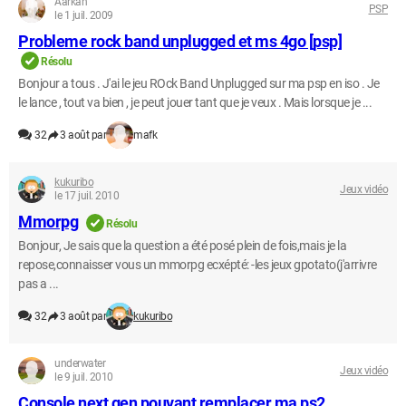
Aarkan
PSP
le 1 juil. 2009
Probleme rock band unplugged et ms 4go [psp]
Résolu
Bonjour a tous . J'ai le jeu ROck Band Unplugged sur ma psp en iso . Je
le lance , tout va bien , je peut jouer tant que je veux . Mais lorsque je ...
32
3 août par
mafk
kukuribo
Jeux vidéo
le 17 juil. 2010
Mmorpg
Résolu
Bonjour, Je sais que la question a été posé plein de fois,mais je la
repose,connaisser vous un mmorpg ecxépté: -les jeux gpotato(j'arrivre
pas a ...
32
3 août par
kukuribo
underwater
Jeux vidéo
le 9 juil. 2010
Console next gen pouvant remplacer ma ps2