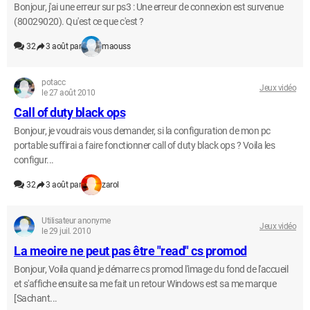
Bonjour, j'ai une erreur sur ps3 : Une erreur de connexion est survenue
(80029020). Qu'est ce que c'est ?
32
3 août par
maouss
potacc
Jeux vidéo
le 27 août 2010
Call of duty black ops
Bonjour, je voudrais vous demander, si la configuration de mon pc
portable suffirai a faire fonctionner call of duty black ops ? Voila les
configur...
32
3 août par
zarol
Utilisateur anonyme
Jeux vidéo
le 29 juil. 2010
La meoire ne peut pas être "read" cs promod
Bonjour, Voila quand je démarre cs promod l'image du fond de l'accueil
et s'affiche ensuite sa me fait un retour Windows est sa me marque
[Sachant...