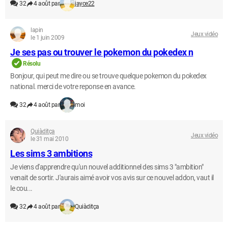
32
4 août par
jayce22
lapin
Jeux vidéo
le 1 juin 2009
Je ses pas ou trouver le pokemon du pokedex n
Résolu
Bonjour, qui peut me dire ou se trouve quelque pokemon du pokedex
national. merci de votre reponse en avance.
32
4 août par
moi
Quiàditça
Jeux vidéo
le 31 mai 2010
Les sims 3 ambitions
Je viens d'apprendre qu'un nouvel additionnel des sims 3 "ambition"
venait de sortir. J'aurais aimé avoir vos avis sur ce nouvel addon, vaut il
le cou...
32
4 août par
Quiàditça