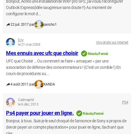
Bonjour, Aorès une installationde WXP pro SP2, j'ai voulu reconfigurer
Outlook Express(idée saugrenue sans doute !!) Au moment de
configurer le mot d...
22 juil. 2017 par
pancho1
Eny
Vos droits sur internet
le 21 mai 2008
Mes ennuis avec ufc que choisir
Résolu/Fermé
UFC que Choisir … Ou comment se faire « arnaquer » par une
association de défense des consommateurs ! (C’est un comble !) En
cours de procédures su...
4 août 2011 par
XANDA
Callmephil
PS4
le 6 déc. 2013
Ps4 payer pour jouer en ligne.
Résolu/Fermé
Bonjour, à tous. Suis-je le seul choqué de l'annonce de Sony a propos de
devoir payer un compte playstation+ pour jouer en ligne, Sachant que
c'es...