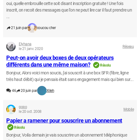
oui, quelle embrouille cette soit disant inscription gratuite ! Une fois
inscrit, on recoit des messages que l'on ne peut lire car il faut prendre un
...
21 juin par
coucou cher
Elyhana
Réseau
le 21 janv. 2020
Peut-on avoir deux boxes de deux opérateurs
différents dans une même maison?
Résolu
Bonjour, Alors voici mon soucis, j'ai souscrit à une box SFR (fibre, ligne
très haut débit) qui je pensais était sans engagement mais qui bien sur...
46
20 juin par
Xileh
gopo
Mobile
le 20 oct. 2008
Papier a ramener pour souscrire un abonnement
Résolu
Bonjour, Voila demain je vais souscrire un abonnement téléphonique