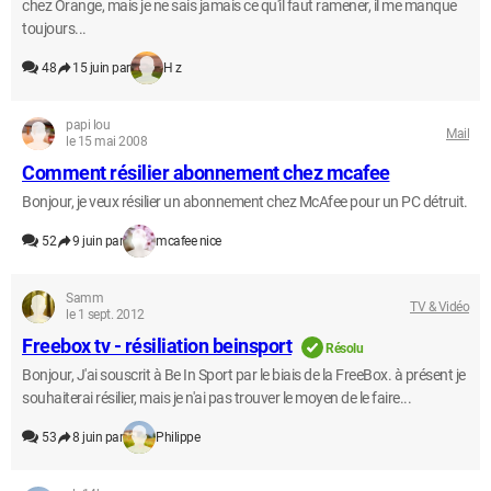
chez Orange, mais je ne sais jamais ce qu'il faut ramener, il me manque
toujours...
48
15 juin par
H z
papi lou
Mail
le 15 mai 2008
Comment résilier abonnement chez mcafee
Bonjour, je veux résilier un abonnement chez McAfee pour un PC détruit.
52
9 juin par
mcafee nice
Samm
TV & Vidéo
le 1 sept. 2012
Freebox tv - résiliation beinsport
Résolu
Bonjour, J'ai souscrit à Be In Sport par le biais de la FreeBox. à présent je
souhaiterai résilier, mais je n'ai pas trouver le moyen de le faire...
53
8 juin par
Philippe