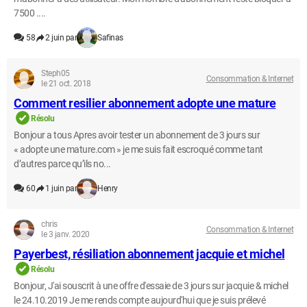
7500 ....
58
2 juin par
Safinas
Steph05
Consommation & Internet
le 21 oct. 2018
Comment resilier abonnement adopte une mature
Résolu
Bonjour a tous Apres avoir tester un abonnement de 3 jours sur
« adopte une mature.com » je me suis fait escroqué comme tant
d’autres parce qu’ils no...
60
1 juin par
Henry
chris
Consommation & Internet
le 3 janv. 2020
Payerbest, résiliation abonnement jacquie et michel
Résolu
Bonjour, J'ai souscrit à une offre d'essaie de 3 jours sur jacquie & michel
le 24.10.2019 Je me rends compte aujourd'hui que je suis prélevé