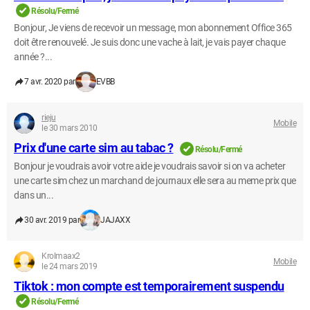
Résolu/Fermé
Bonjour, Je viens de recevoir un message, mon abonnement Office 365
doit être renouvelé. Je suis donc une vache à lait, je vais payer chaque
année ?...
7 avr. 2020 par
EVBB
rieju
Mobile
le 30 mars 2010
Prix d'une carte sim au tabac ?
Résolu/Fermé
Bonjour je voudrais avoir votre aide je voudrais savoir si on va acheter
une carte sim chez un marchand de journaux elle sera au meme prix que
dans un...
30 avr. 2019 par
JAJAXX
Krolmaax2
Mobile
le 24 mars 2019
Tiktok : mon compte est temporairement suspendu
Résolu/Fermé