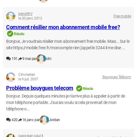
benoitXV
Free mobile
le 20 janv. 2012
Comment résilier mon abonnement mobile free?
Résolu
Bonjour, Je voudrais résilier mon abonnement free mobile. Mais... Sur le
site https://mobile.free.fr/moncompte rien j'appel le 3244 il me dise ...
191
9 mai par
ichi
Cimmerien
Bouygues Télécom
le 9 juil. 2007
Problème bouygues telecom
Résolu
Bonjour. Depuis quelques minutes je n'arrive plus à appeler à partir de
mon téléphone portable. J'aurais voulu si cela provenait de mon
téléphone o...
420
16 janv. par
Jordan
pape jean paul II