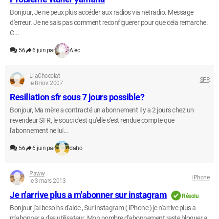
Bonjour, Je ne peux plus accéder aux radios via netradio. Message
d'erreur. Je ne sais pas comment reconfiguerer pour que cela remarche.
C...
56
6 juin par
Alec
LilaChocolat
SFR
le 8 nov. 2007
Resiliation sfr sous 7 jours possible?
Bonjour, Ma mère a contracté un abonnement il y a 2 jours chez un
revendeur SFR, le souci c'est qu'elle s'est rendue compte que
l'abonnement ne lui...
56
6 juin par
daho
Paww
iPhone
le 3 mars 2013
Je n'arrive plus a m'abonner sur instagram
Résolu
Bonjour j'ai besoins d'aide , Sur instagram ( iPhone ) je n'arrive plus a
m'abonner a des utilisateur. Mon nombre d'abonnement reste bloquer a