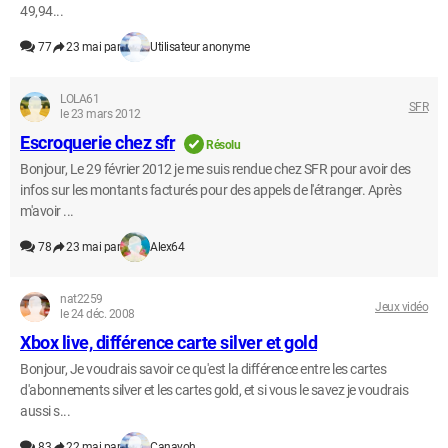
49,94...
77
23 mai par
Utilisateur anonyme
LOLA61
SFR
le 23 mars 2012
Escroquerie chez sfr
Résolu
Bonjour, Le 29 février 2012 je me suis rendue chez SFR pour avoir des
infos sur les montants facturés pour des appels de l'étranger. Après
m'avoir ...
78
23 mai par
Alex64
nat2259
Jeux vidéo
le 24 déc. 2008
Xbox live, différence carte silver et gold
Bonjour, Je voudrais savoir ce qu'est la différence entre les cartes
d'abonnements silver et les cartes gold, et si vous le savez je voudrais
aussi s...
83
22 mai par
Canayoh