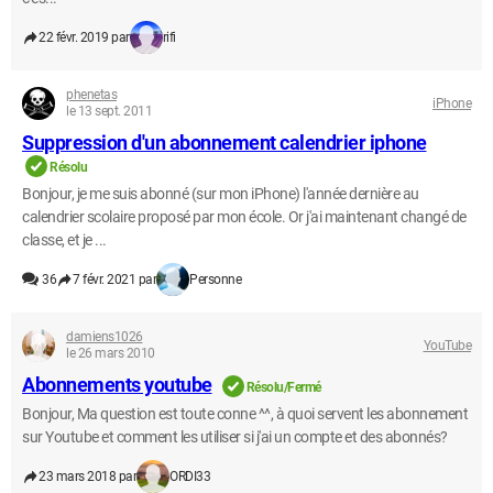
22 févr. 2019 par
rifi
phenetas
iPhone
le 13 sept. 2011
Suppression d'un abonnement calendrier iphone
Résolu
Bonjour, je me suis abonné (sur mon iPhone) l'année dernière au
calendrier scolaire proposé par mon école. Or j'ai maintenant changé de
classe, et je ...
36
7 févr. 2021 par
Personne
damiens1026
YouTube
le 26 mars 2010
Abonnements youtube
Résolu/Fermé
Bonjour, Ma question est toute conne ^^, à quoi servent les abonnement
sur Youtube et comment les utiliser si j'ai un compte et des abonnés?
23 mars 2018 par
ORDI33