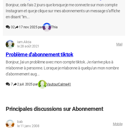
Bonjour, cela fais 2 jours que lorsque je me connecte sur mon compte
Instagram et que je clique sur mes abonnements un message s’affiche
en disant "im...
32
17 nov. 2025 par
Thia
iam.Alicia
Mail
le 28 août 2021
Problème d'abonnement tiktok
Bonjour, j'ai un problème avec mon compte tiktok. Je n'arrive plus à
m'abonner à personne. Lorsque je m'abonne à quelqu'un mon nombre
d'abonnement aug...
7
2 juil. 2025 par
VautourCalme41
Principales discussions sur Abonnement
bab
Mobile
le 11 janv. 2008