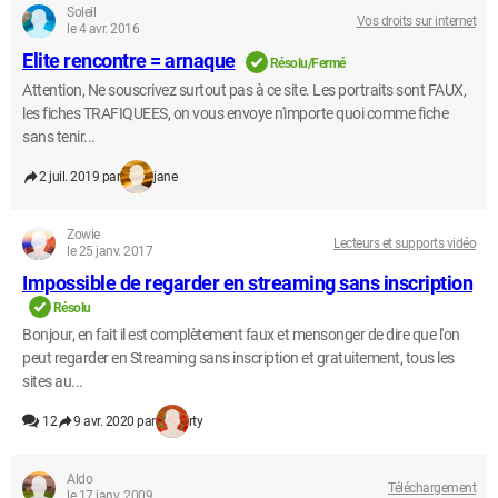
Soleil
Vos droits sur internet
le 4 avr. 2016
Elite rencontre = arnaque
Résolu/Fermé
Attention, Ne souscrivez surtout pas à ce site. Les portraits sont FAUX,
les fiches TRAFIQUEES, on vous envoye n'importe quoi comme fiche
sans tenir...
2 juil. 2019 par
jane
Zowie
Lecteurs et supports vidéo
le 25 janv. 2017
Impossible de regarder en streaming sans inscription
Résolu
Bonjour, en fait il est complètement faux et mensonger de dire que l'on
peut regarder en Streaming sans inscription et gratuitement, tous les
sites au...
12
9 avr. 2020 par
rty
Aldo
Téléchargement
le 17 janv. 2009