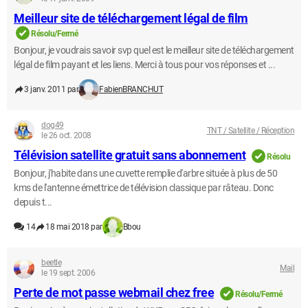
Meilleur site de téléchargement légal de film
Résolu/Fermé
Bonjour, je voudrais savoir svp quel est le meilleur site de téléchargement
légal de film payant et les liens. Merci à tous pour vos réponses et ...
3 janv. 2011 par
FabienBRANCHUT
dog49
TNT / Satellite / Réception
le 26 oct. 2008
Télévision satellite gratuit sans abonnement
Résolu
Bonjour, j'habite dans une cuvette remplie d'arbre située à plus de 50
kms de l'antenne émettrice de télévision classique par râteau. Donc
depuis t...
14
18 mai 2018 par
Bbou
beetle
Mail
le 19 sept. 2006
Perte de mot passe webmail chez free
Résolu/Fermé