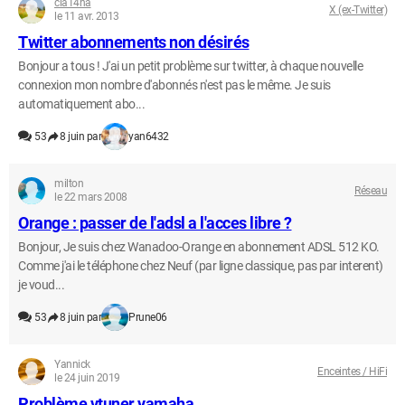
cla14ha
X (ex-Twitter)
le 11 avr. 2013
Twitter abonnements non désirés
Bonjour a tous ! J'ai un petit problème sur twitter, à chaque nouvelle
connexion mon nombre d'abonnés n'est pas le même. Je suis
automatiquement abo...
53
8 juin par
yan6432
milton
Réseau
le 22 mars 2008
Orange : passer de l'adsl a l'acces libre ?
Bonjour, Je suis chez Wanadoo-Orange en abonnement ADSL 512 KO.
Comme j'ai le téléphone chez Neuf (par ligne classique, pas par interent)
je voud...
53
8 juin par
Prune06
Yannick
Enceintes / HiFi
le 24 juin 2019
Problème vtuner yamaha