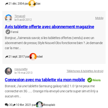
21 déc. 2004 par
Gax
Timeoo0
Mobile
le 9 août 2012
Avis tablette offerte avec abonnement magazine
Fermé
Bonjour, J'aimerais savoir, si les tablettes offertes (vendu) avec un
abonnement de presse, Style Nouvel Obs fonctionne bien ? Je demande
car la mar...
21 sept. 2017 par
robel
rosounette
Téléphones & tablettes Android
le 19 mai 2013
Connexion avec ma tablette via mon mobile
Résolu
Bonsoir, J'ai une tablette Samsung galaxy tab2 1.0 ! je ne peux me
connecter en 3G ..... Orange m'a envoyé une carte super sim et il n'y a
aucun em...
30
10 févr. 2021 par
Ricouplab