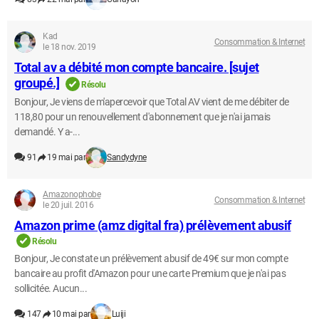
Kad
Consommation & Internet
le 18 nov. 2019
Total av a débité mon compte bancaire. [sujet
groupé.]
Résolu
Bonjour, Je viens de m'apercevoir que Total AV vient de me débiter de
118,80 pour un renouvellement d'abonnement que je n'ai jamais
demandé. Y a-...
91
19 mai par
Sandydyne
Amazonophobe
Consommation & Internet
le 20 juil. 2016
Amazon prime (amz digital fra) prélèvement abusif
Résolu
Bonjour, Je constate un prélèvement abusif de 49€ sur mon compte
bancaire au profit d'Amazon pour une carte Premium que je n'ai pas
sollicitée. Aucun...
147
10 mai par
Luiji