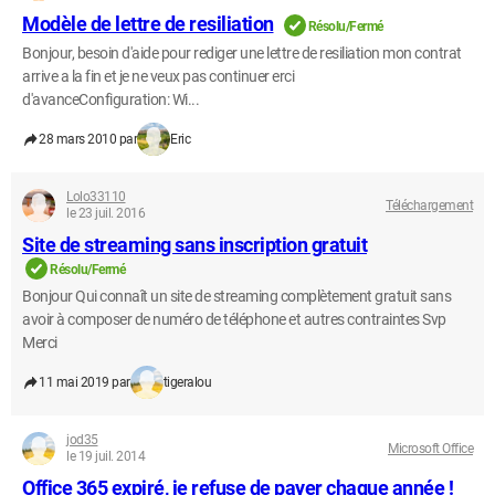
Modèle de lettre de resiliation
Résolu/Fermé
Bonjour, besoin d'aide pour rediger une lettre de resiliation mon contrat
arrive a la fin et je ne veux pas continuer erci
d'avanceConfiguration: Wi...
28 mars 2010 par
Eric
Lolo33110
Téléchargement
le 23 juil. 2016
Site de streaming sans inscription gratuit
Résolu/Fermé
Bonjour Qui connaît un site de streaming complètement gratuit sans
avoir à composer de numéro de téléphone et autres contraintes Svp
Merci
11 mai 2019 par
tigeralou
jod35
Microsoft Office
le 19 juil. 2014
Office 365 expiré, je refuse de payer chaque année !