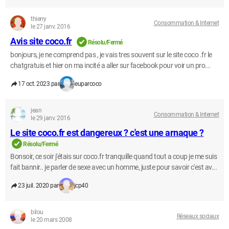
thierry
Consommation & Internet
le 27 janv. 2016
Avis site coco.fr
Résolu/Fermé
bonjours, je ne comprend pas , je vais tres souvent sur le site coco .fr le
chatgratuis et hier on ma incité a aller sur facebook pour voir un pro...
17 oct. 2023 par
euparcoco
jean
Consommation & Internet
le 29 janv. 2016
Le site coco.fr est dangereux ? c'est une arnaque ?
Résolu/Fermé
Bonsoir, ce soir j'étais sur coco.fr tranquille quand tout a coup je me suis
fait bannir.. je parler de sexe avec un homme, juste pour savoir c'est av...
23 juil. 2020 par
jcp40
bilou
Réseaux sociaux
le 20 mars 2008