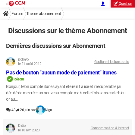
Question
Forum
Thème abonnement
Discussions sur le thème Abonnement
Dernières discussions sur Abonnement
polo95
Gestion et lecture audio
le 21 août 2012
Pas de bouton "aucun mode de paiement" itunes
Résolu
Bonjour, Mon compte itunes ayant été réinitialisé et irrécupérable j'ai
décidé de me créer un nouveau compte mais cette fois sans carte bleu
or au...
43
26 juin par
Niga
Didier
Consommation & Internet
le 18 avr. 2020