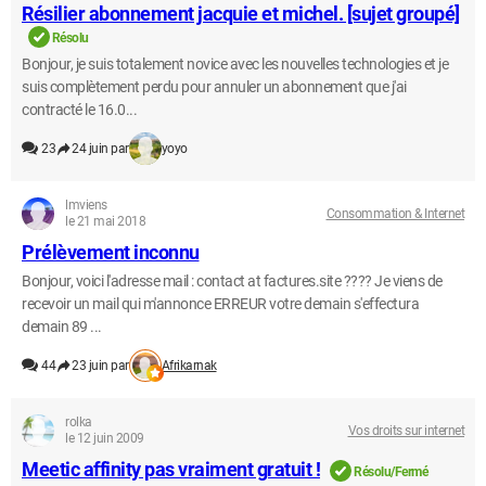
Résilier abonnement jacquie et michel. [sujet groupé]
Résolu
Bonjour, je suis totalement novice avec les nouvelles technologies et je
suis complètement perdu pour annuler un abonnement que j'ai
contracté le 16.0...
23
24 juin par
yoyo
lmviens
Consommation & Internet
le 21 mai 2018
Prélèvement inconnu
Bonjour, voici l'adresse mail : contact at factures.site ???? Je viens de
recevoir un mail qui m'annonce ERREUR votre demain s'effectura
demain 89 ...
44
23 juin par
Afrikarnak
rolka
Vos droits sur internet
le 12 juin 2009
Meetic affinity pas vraiment gratuit !
Résolu/Fermé