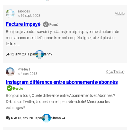
sabooss
Mobile
le 16 sept. 2008
Facture impayé
Fermé
Bonjour, je voudrai savoir il y a 4 ans je n ai pas payer mes factures de
mon abonnement téléphone ils m ont coupé la ligne.j ai eut plusieur
lettres ...
12 janv. 2011 par
fanny
Myelle21
X (ex-Twitter)
le 4 nov. 2013
Instagram différence entre abonnements/abonnés
Résolu
Bonjour à tous, Quelle différence entre Abonnements et Abonnés ?
Début sur Twitter, la question est peut-être idiote! Merci pour les
éclairages!!
6
13 janv. 2019 par
slimani74