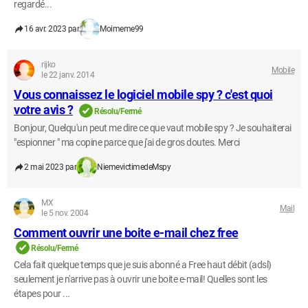
regardé...
16 avr. 2023 par
Moimeme99
rijko
Mobile
le 22 janv. 2014
Vous connaissez le logiciel mobile spy ? c'est quoi
votre avis ?
Résolu/Fermé
Bonjour, Quelqu'un peut me dire ce que vaut mobile spy ? Je souhaiterai
"espionner " ma copine parce que j'ai de gros doutes. Merci
2 mai 2023 par
NiemevictimedeMspy
MX
Mail
le 5 nov. 2004
Comment ouvrir une boite e-mail chez free
Résolu/Fermé
Cela fait quelque temps que je suis abonné a Free haut débit (adsl)
seulement je n'arrive pas à ouvrir une boite e-mail! Quelles sont les
étapes pour ...