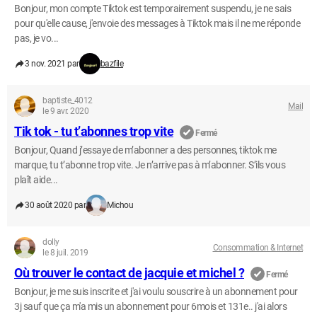
Bonjour, mon compte Tiktok est temporairement suspendu, je ne sais
pour qu'elle cause, j'envoie des messages à Tiktok mais il ne me réponde
pas, je vo...
3 nov. 2021 par
bazfile
baptiste_4012
Mail
le 9 avr. 2020
Tik tok - tu t’abonnes trop vite
Fermé
Bonjour, Quand j’essaye de m’abonner a des personnes, tiktok me
marque, tu t’abonne trop vite. Je n’arrive pas à m’abonner. S’ils vous
plaît aide...
30 août 2020 par
Michou
dolly
Consommation & Internet
le 8 juil. 2019
Où trouver le contact de jacquie et michel ?
Fermé
Bonjour, je me suis inscrite et j'ai voulu souscrire à un abonnement pour
3j sauf que ça m'a mis un abonnement pour 6mois et 131e.. j'ai alors