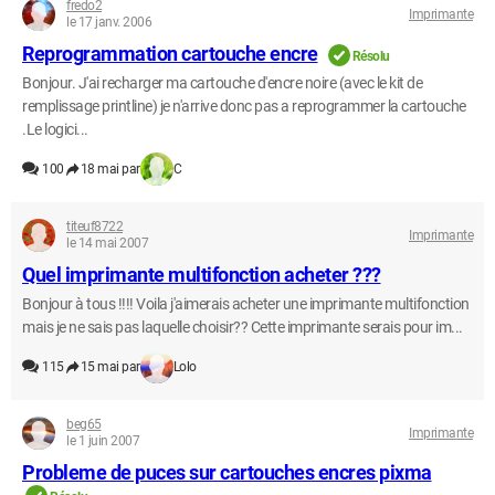
fredo2
Imprimante
le 17 janv. 2006
Reprogrammation cartouche encre
Résolu
Bonjour. J'ai recharger ma cartouche d'encre noire (avec le kit de
remplissage printline) je n'arrive donc pas a reprogrammer la cartouche
.Le logici...
100
18 mai par
C
titeuf8722
Imprimante
le 14 mai 2007
Quel imprimante multifonction acheter ???
Bonjour à tous !!!! Voila j'aimerais acheter une imprimante multifonction
mais je ne sais pas laquelle choisir?? Cette imprimante serais pour im...
115
15 mai par
Lolo
beg65
Imprimante
le 1 juin 2007
Probleme de puces sur cartouches encres pixma