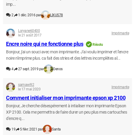
imp...
2
1 déc. 2016 par
LIXUS78
Loryane60400
Imprimante
le 21 août 2017
Encre noire qui ne fonctionne plus
Résolu
Bonjour, j'ai un souci avec mon imprimante. J'ai voulu imprimer et l'encre
noire n'imprime plus. ca fait des stries et des lettres incomplètes al...
4
27 sept. 2019 par
Denos
samawi92
Imprimante
le 17 mai 2020
Comment initialiser mon imprimante epson xp 2100
Bonjour, Je cherche désespérement à intialiser mon imprimante Epson
XP 2100. Cela me permettra de faire durer un peu plus mes cartouches
d'encre q...
19
5 févr. 2021 par
Santa