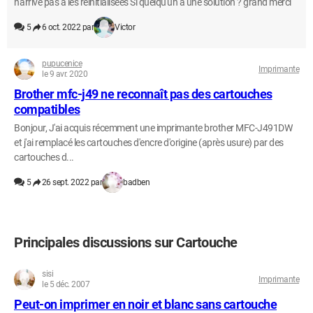
n'arrive pas a les réinitialisées Si quelqu'un a une solution ? grand merci
5
6 oct. 2022 par
Victor
pupucenice
Imprimante
le 9 avr. 2020
Brother mfc-j49 ne reconnaît pas des cartouches
compatibles
Bonjour, J'ai acquis récemment une imprimante brother MFC-J491DW
et j'ai remplacé les cartouches d'encre d'origine (après usure) par des
cartouches d...
5
26 sept. 2022 par
badben
Principales discussions sur Cartouche
sisi
Imprimante
le 5 déc. 2007
Peut-on imprimer en noir et blanc sans cartouche