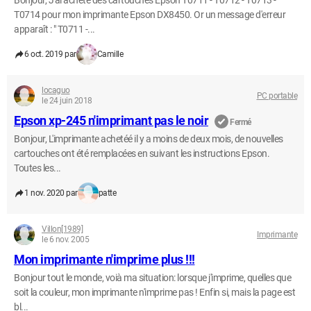
Bonjour, J'ai acheté des cartouches Epson T0711 - T0712 - T0713 -
T0714 pour mon imprimante Epson DX8450. Or un message d'erreur
apparaît : " T0711 -...
6 oct. 2019 par
Camille
locaguo
PC portable
le 24 juin 2018
Epson xp-245 n'imprimant pas le noir
Fermé
Bonjour, L'imprimante achetéé il y a moins de deux mois, de nouvelles
cartouches ont été remplacées en suivant les instructions Epson.
Toutes les...
1 nov. 2020 par
patte
Villon[1989]
Imprimante
le 6 nov. 2005
Mon imprimante n'imprime plus !!!
Bonjour tout le monde, voià ma situation: lorsque j'imprime, quelles que
soit la couleur, mon imprimante n'imprime pas ! Enfin si, mais la page est
bl...