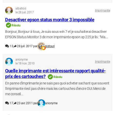
albatros
Imprimante
le 28 juil. 2017
Desactiver epson status monitor 3 impossible
Résolu
Bonjour, Bonjour à tous, Je suis sous win 7 et je souhaiterai desactiver
EPSON Status Monitor 3 de mon imprimante epson xp 225 je lis : "Ma...
13
28 juil. 2017 par
pistouri
anonyme
Imprimante
le 18 nov. 2010
Quelle imprimante est intéressante rapport qualité-
prix des cartouches?
Résolu
En panne d'imprimante je ne sais pas quoi acheter sachant que souvent
l'imprimante n'est pas chère mais les cartouches d'encre OUI.Merci de
me conseil...
17
23 avr. 2011 par
anonyme