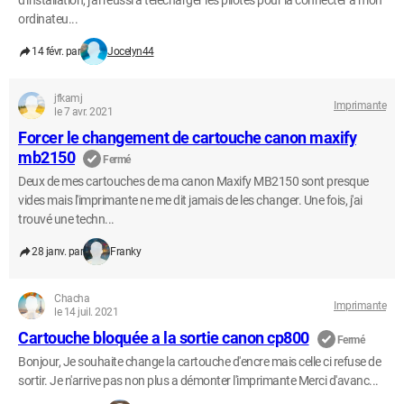
d'installation, j'ai réussi à télécharger les pilotes pour la connecter à mon
ordinateu...
14 févr. par
Jocelyn44
jfkamj
Imprimante
le 7 avr. 2021
Forcer le changement de cartouche canon maxify
mb2150
Fermé
Deux de mes cartouches de ma canon Maxify MB2150 sont presque
vides mais l'imprimante ne me dit jamais de les changer. Une fois, j'ai
trouvé une techn...
28 janv. par
Franky
Chacha
Imprimante
le 14 juil. 2021
Cartouche bloquée a la sortie canon cp800
Fermé
Bonjour, Je souhaite change la cartouche d'encre mais celle ci refuse de
sortir. Je n'arrive pas non plus a démonter l'imprimante Merci d'avanc...