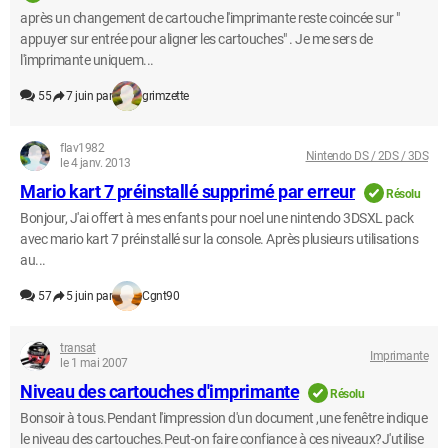
après un changement de cartouche l'imprimante reste coincée sur "
appuyer sur entrée pour aligner les cartouches" . Je me sers de
l'imprimante uniquem...
55
7 juin par
grimzette
flav1982
Nintendo DS / 2DS / 3DS
le 4 janv. 2013
Mario kart 7 préinstallé supprimé par erreur
Résolu
Bonjour, J'ai offert à mes enfants pour noel une nintendo 3DSXL pack
avec mario kart 7 préinstallé sur la console. Après plusieurs utilisations
au...
57
5 juin par
Cgnt90
transat
Imprimante
le 1 mai 2007
Niveau des cartouches d'imprimante
Résolu
Bonsoir à tous.Pendant l'impression d'un document ,une fenêtre indique
le niveau des cartouches.Peut-on faire confiance à ces niveaux?J'utilise