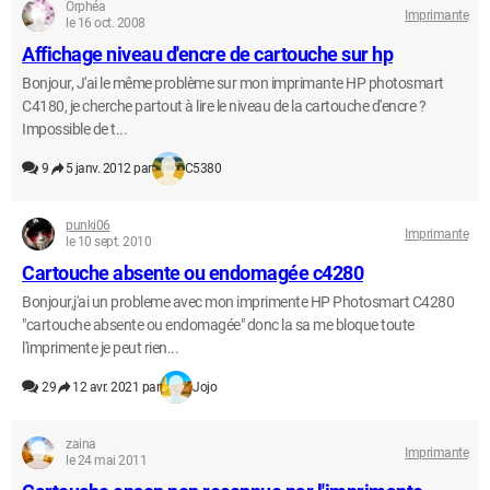
Orphéa
Imprimante
le 16 oct. 2008
Affichage niveau d'encre de cartouche sur hp
Bonjour, J'ai le même problème sur mon imprimante HP photosmart
C4180, je cherche partout à lire le niveau de la cartouche d'encre ?
Impossible de t...
9
5 janv. 2012 par
C5380
punki06
Imprimante
le 10 sept. 2010
Cartouche absente ou endomagée c4280
Bonjour,j'ai un probleme avec mon imprimente HP Photosmart C4280
"cartouche absente ou endomagée" donc la sa me bloque toute
l'imprimente je peut rien...
29
12 avr. 2021 par
Jojo
zaina
Imprimante
le 24 mai 2011