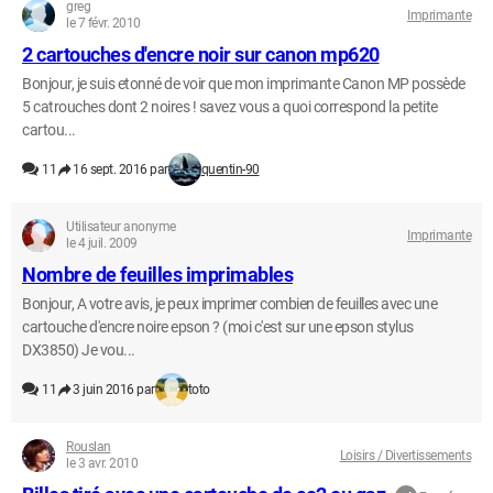
greg
Imprimante
le 7 févr. 2010
2 cartouches d'encre noir sur canon mp620
Bonjour, je suis etonné de voir que mon imprimante Canon MP possède
5 catrouches dont 2 noires ! savez vous a quoi correspond la petite
cartou...
11
16 sept. 2016 par
quentin-90
Utilisateur anonyme
Imprimante
le 4 juil. 2009
Nombre de feuilles imprimables
Bonjour, A votre avis, je peux imprimer combien de feuilles avec une
cartouche d'encre noire epson ? (moi c'est sur une epson stylus
DX3850) Je vou...
11
3 juin 2016 par
toto
Rouslan
Loisirs / Divertissements
le 3 avr. 2010