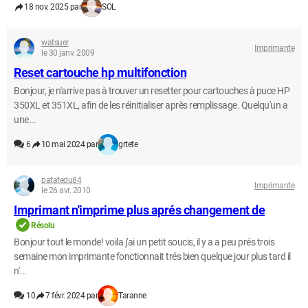
18 nov. 2025 par
SOL
watsuer
Imprimante
le 30 janv. 2009
Reset cartouche hp multifonction
Bonjour, je n'arrive pas à trouver un resetter pour cartouches à puce HP
350XL et 351XL, afin de les réinitialiser après remplissage. Quelqu'un a
une...
6
10 mai 2024 par
grtete
patatedu84
Imprimante
le 26 avr. 2010
Imprimant n'imprime plus aprés changement de
Résolu
Bonjour tout le monde! voila j'ai un petit soucis, il y a a peu prés trois
semaine mon imprimante fonctionnait trés bien quelque jour plus tard il
n'...
10
7 févr. 2024 par
Taranne