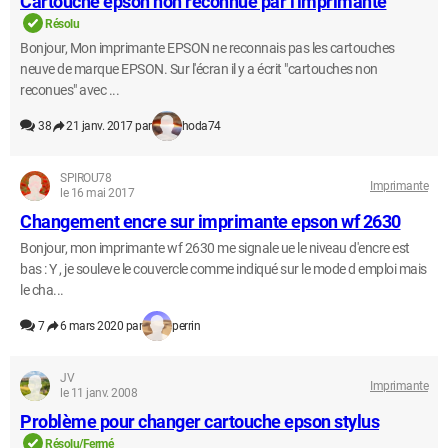
Cartouche epson non reconnue par l'imprimante
Résolu
Bonjour, Mon imprimante EPSON ne reconnais pas les cartouches
neuve de marque EPSON. Sur l'écran il y a écrit "cartouches non
reconues" avec ...
38
21 janv. 2017 par
hoda74
SPIROU78
Imprimante
le 16 mai 2017
Changement encre sur imprimante epson wf 2630
Bonjour, mon imprimante wf 2630 me signale ue le niveau d'encre est
bas : Y , je souleve le couvercle comme indiqué sur le mode d emploi mais
le cha...
7
6 mars 2020 par
perrin
JV
Imprimante
le 11 janv. 2008
Problème pour changer cartouche epson stylus
Résolu/Fermé