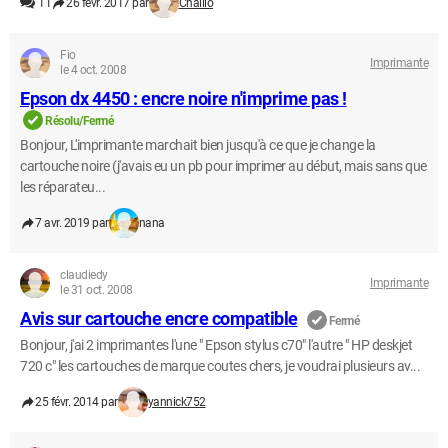
11
26 févr. 2017 par
Chaillo
Fio
Imprimante
le 4 oct. 2008
Epson dx 4450 : encre noire n'imprime pas !
Résolu/Fermé
Bonjour, L'imprimante marchait bien jusqu'à ce que je change la
cartouche noire (j'avais eu un pb pour imprimer au début, mais sans que
les réparateu...
7 avr. 2019 par
nana
claudiedy
Imprimante
le 31 oct. 2008
Avis sur cartouche encre compatible
Fermé
Bonjour, j'ai 2 imprimantes l'une " Epson stylus c70" l'autre " HP deskjet
720 c" les cartouches de marque coutes chers, je voudrai plusieurs av...
25 févr. 2014 par
yannick752