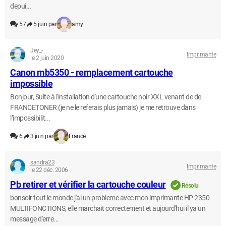
depui...
57
5 juin par
amy
Jey_-
Imprimante
le 2 juin 2020
Canon mb5350 - remplacement cartouche
impossible
Bonjour, Suite à l'installation d'une cartouche noir XXL venant de de
FRANCETONER (je ne le referais plus jamais) je me retrouve dans
l’impossibilit...
6
3 juin par
France
sandra23
Imprimante
le 22 déc. 2006
Pb retirer et vérifier la cartouche couleur
Résolu
bonsoir tout le monde j'ai un probleme avec mon imprimante HP 2350
MULTIFONCTIONS, elle marchait correctement et aujourd'hui il ya un
message d'erre...