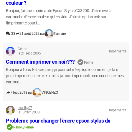
couleur ?
Bonjour, j'ai une imprimante Epson Stylus CX3200. J'ai enlevé la
cartouche d'encre couleur qui es vide. J'ai mis option noir sur
l'imprimante pour i...
23
21 août 2022 par
Tamaire
Cédric
Imprimante
le 21 sept. 2005
Comment imprimer en noir???
Fermé
Bonjour à tous, Est-ce que qqn pourrait m'expliquer comment je fais
pour imprimer en texte en noir si j'ai une imprimante couleur et que mes
cartouc...
7 févr. 2018 par
VINCENZO
maillky07
Imprimante
le 10 févr. 2008
Probleme pour changer l'encre epson stylus dx
Résolu/Fermé