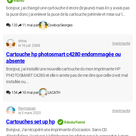
Résolu
bonjour, j ai changé une cartouche d encre (le jaune) mais il n y avais pas
la puce donc j ai enlever la puce de la cartouche périmée et mise sur l...
133
11 mai par
CowboyGeorges
shina
Imprimante
le 16 juil. 2008
Cartouche hp photosmart c4280 endommagée ou
absente
Bonjour, j ai installé une nouvelle cartouche ds mon imprimante HP
PHOTOSMART C4280 et elle n arrete pas de me dire que celle-ci est mal
installée ou...
154
10 mai par
LACATH
Raymaloan
Imprimante
le 5 mars 2020
Cartouches set up hp
Résolu/Fermé
Bonjour, J'ai récupéré une imprimante d'occasion. Sans CD