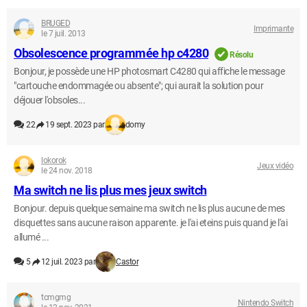
BRUGED
Imprimante
le 7 juil. 2013
Obsolescence programmée hp c4280
Résolu
Bonjour, je possède une HP photosmart C4280 qui affiche le message
"cartouche endommagée ou absente"; qui aurait la solution pour
déjouer l'obsoles...
22
19 sept. 2023 par
domy
lokorok
Jeux vidéo
le 24 nov. 2018
Ma switch ne lis plus mes jeux switch
Bonjour. depuis quelque semaine ma switch ne lis plus aucune de mes
disquettes sans aucune raison apparente. je l'ai eteins puis quand je l'ai
allumé ...
5
12 juil. 2023 par
Castor
tcmgmg
Nintendo Switch