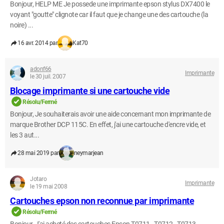
Bonjour, HELP ME Je possede une imprimante epson stylus DX7400 le
voyant "goutte" clignote car il faut que je change une des cartouche (la
noire) ...
16 avr. 2014 par
Kat70
adonf66
Imprimante
le 30 juil. 2007
Blocage imprimante si une cartouche vide
Résolu/Fermé
Bonjour, Je souhaiterais avoir une aide concernant mon imprimante de
marque Brother DCP 115C. En effet, j'ai une cartouche d'encre vide, et
les 3 aut...
28 mai 2019 par
neymarjean
Jotaro
Imprimante
le 19 mai 2008
Cartouches epson non reconnue par imprimante
Résolu/Fermé