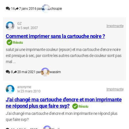
16
7 janv. 2016 par
choupie
GZ
Imprimante
le 5 sept. 2007
Comment imprimer sans la cartouche noire ?
Résolu
salut jai une imprimante couleur (epson) et ma cartouche d'encre noire
est presque à sec, par contre les autres cartouches de couleur sont pas
mal ...
8
20 mai 2021 par
wassim
anonyme
Imprimante
le 23 mars 2010
J'ai changé ma cartouche d'encre et mon imprimante
ne répond plus que faire svp?
Résolu
J'ai changé ma cartouche d'encre et mon imprimante ne répond plus
que faire svp?