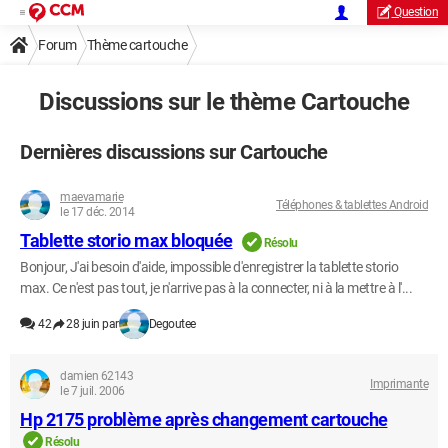
Question
Forum
Thème cartouche
Discussions sur le thème Cartouche
Dernières discussions sur Cartouche
maevamarie
Téléphones & tablettes Android
le 17 déc. 2014
Tablette storio max bloquée
Résolu
Bonjour, J'ai besoin d'aide, impossible d'enregistrer la tablette storio
max. Ce n'est pas tout, je n'arrive pas à la connecter, ni à la mettre à l'...
42
28 juin par
Degoutee
damien 62143
Imprimante
le 7 juil. 2006
Hp 2175 problème après changement cartouche
Résolu