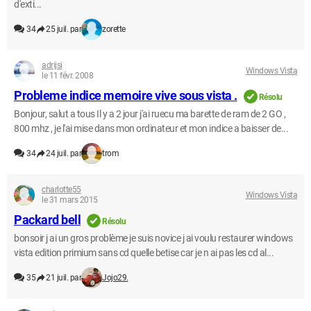
d'exti...
34
25 juil. par
zorette
adrijsi
Windows Vista
le 11 févr. 2008
Probleme indice memoire vive sous vista .
Résolu
Bonjour, salut a tous Il y a 2 jour j'ai ruecu ma barette de ram de 2 GO ,
800 mhz , je l'ai mise dans mon ordinateur et mon indice a baisser de...
34
24 juil. par
trom
charlotte55
Windows Vista
le 31 mars 2015
Packard bell
Résolu
bonsoir j ai un gros problème je suis novice j ai voulu restaurer windows
vista edition primium sans cd quelle betise car je n ai pas les cd al...
35
21 juil. par
Jojo29.