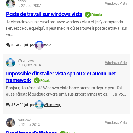
carlee
Windows Vista
le 22 août 2007
Poste de travail sur windows vista
Résolu
Je viens d'avoir un nouvel ordi avec windows vista et je n'y comprends
rien, est ce que quelqu'un peut me dire où se trouve le poste de travail sur
wi...
35
21 juil. par
fabie
Wildmowgli
Windows Vista
le 13 janv. 2014
Impossible d'installer vista sp1 ou 2 et aucun .net
framework
Résolu
Bonjour, J'ai réinstallé Windows Vista home premium depuis peu. J'ai
aussi réinstallé quelque drivers, antivirus, programmes utiles, ... J'ai vo...
35
21 juil. par
Wildmowgli
musicox
Windows Vista
le 12 mai 2013