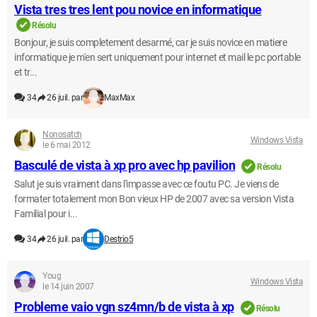
Vista tres tres lent pou novice en informatique
Résolu
Bonjour, je suis completement desarmé, car je suis novice en matiere
informatique je m'en sert uniquement pour internet et mail le pc portable
et tr...
34
26 juil. par
MaxMax
Nonosatch
Windows Vista
le 6 mai 2012
Basculé de vista à xp pro avec hp pavilion
Résolu
Salut je suis vraiment dans l'impasse avec ce foutu PC. Je viens de
formater totalement mon Bon vieux HP de 2007 avec sa version Vista
Familial pour i...
34
26 juil. par
Destrio5
Youg
Windows Vista
le 14 juin 2007
Probleme vaio vgn sz4mn/b de vista à xp
Résolu