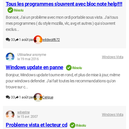
Tous les programmes s'ouvrent avec bloc note help!!!!
Résolu
Bonsoir, J'ai un problème avec mon ordi portable sous vista. J'ai tous
mes programmes ( du style mozilla, vlc, avg et autres ) qui s'ouvrent
exclus...
33
1 août par
wildwolf672
Utilisateur anonyme
Windows Vista
le 19 mai 2016
Windows update en panne
Résolu
Bonjour, Windows update tourne en rond, et plus de mise à jour, même
pour windows defender. J'ai fait toutes les recommandations qu'on
trouve sur c...
33
1 août par
Cerigue
wilverine
Windows Vista
le 15 avr. 2007
Probleme vista et lecteur cd
Résolu