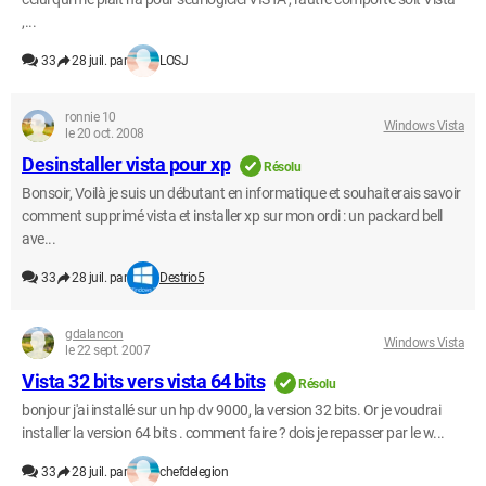
,...
33
28 juil. par
LOSJ
ronnie 10
Windows Vista
le 20 oct. 2008
Desinstaller vista pour xp
Résolu
Bonsoir, Voilà je suis un débutant en informatique et souhaiterais savoir
comment supprimé vista et installer xp sur mon ordi : un packard bell
ave...
33
28 juil. par
Destrio5
gdalancon
Windows Vista
le 22 sept. 2007
Vista 32 bits vers vista 64 bits
Résolu
bonjour j'ai installé sur un hp dv 9000, la version 32 bits. Or je voudrai
installer la version 64 bits . comment faire ? dois je repasser par le w...
33
28 juil. par
chefdelegion