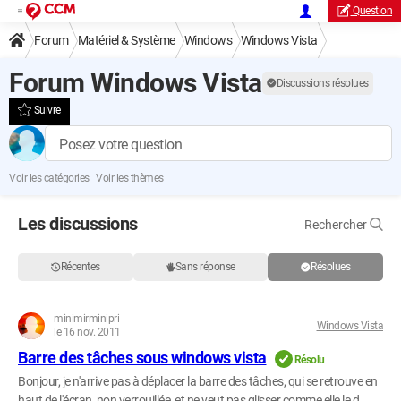
Question
Forum
Matériel & Système
Windows
Windows Vista
Forum Windows Vista
Discussions résolues
Suivre
Posez votre question
Voir les catégories
Voir les thèmes
Les discussions
Rechercher
Récentes
Sans réponse
Résolues
minimirminipri
Windows Vista
le 16 nov. 2011
Barre des tâches sous windows vista
Résolu
Bonjour, je n'arrive pas à déplacer la barre des tâches, qui se retrouve en
haut de l'écran, non verrouillée, et ne veut pas glisser comme elle le d...