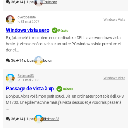
36
14 juil. par
Tsukasan
overdosante
Windows Vista
le 31 mai 2007
Windows vista aero
Résolu
Bjr, j'ai acheté le mois dernier un ordinateur DELL avec wondows vista
basic. je viens de découvrir sur un autre PC windows vista premium et
donc l...
36
14 juil. par
loulon
Birdman83
Windows Vista
le 11 mai 2008
Passage de vista à xp
Résolu
Bonjour, Alors voilà mon petit souci. J'ai un ordinateur portable dell XPS
M1730. Une jolie machine mais j'ai vista dessus et je voudrais passer à
...
36
14 juil. par
Birdman83