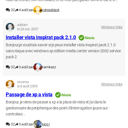
32
4 août par
cobraxblack
addom
Windows Vista
le 24 nov. 2007
Installer vista inspirat pack 2.1.0
Résolu
Bonjour,je voudrais savoir si je peux installer vista inspirat pack 2.1.0
sans risque avec windows xp edition media center version 2002 service
pack 2
32
3 août par
kamikazz
inconnu
Windows Vista
le 8 août 2009
Passage de xp a vista
Résolu
Bonjour, je viens de passer a xp a la place de vista et j'ai dans le
gestionnaire de peripherique des point d'interrogation jaune sur :
controleur...
32
3 août par
pico.l