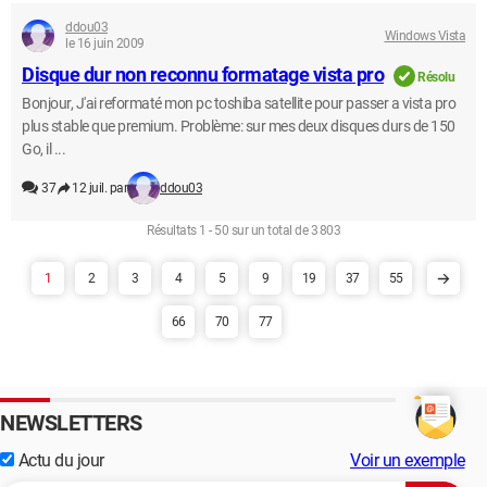
ddou03
Windows Vista
le 16 juin 2009
Disque dur non reconnu formatage vista pro
Résolu
Bonjour, J'ai reformaté mon pc toshiba satellite pour passer a vista pro
plus stable que premium. Problème: sur mes deux disques durs de 150
Go, il ...
37
12 juil. par
ddou03
Résultats 1 - 50 sur un total de 3 803
1
2
3
4
5
9
19
37
55
66
70
77
NEWSLETTERS
Actu du jour
Voir un exemple