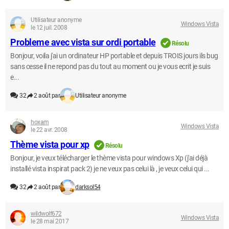
Utilisateur anonyme
Windows Vista
le 12 juil. 2008
Probleme avec vista sur ordi portable
Résolu
Bonjour, voila j'ai un ordinateur HP portable et depuis TROIS jours ils bug
sans cesse il ne repond pas du tout au moment ou je vous ecrit je suis
e...
32
2 août par
Utilisateur anonyme
hoxam
Windows Vista
le 22 avr. 2008
Thème vista pour xp
Résolu
Bonjour, je veux télécharger le thème vista pour windows Xp (j'ai déjà
installé vista inspirat pack 2) je ne veux pas celui là , je veux celui qui ...
32
2 août par
darksol54
wildwolf672
Windows Vista
le 28 mai 2017