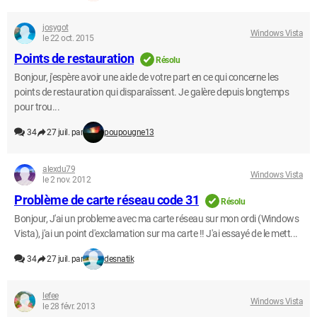
josygot
Windows Vista
le 22 oct. 2015
Points de restauration
Résolu
Bonjour, j'espère avoir une aide de votre part en ce qui concerne les
points de restauration qui disparaîssent. Je galère depuis longtemps
pour trou...
34
27 juil. par
poupougne13
alexdu79
Windows Vista
le 2 nov. 2012
Problème de carte réseau code 31
Résolu
Bonjour, J'ai un probleme avec ma carte réseau sur mon ordi (Windows
Vista), j'ai un point d'exclamation sur ma carte !! J'ai essayé de le mett...
34
27 juil. par
desnatik
lefee
Windows Vista
le 28 févr. 2013