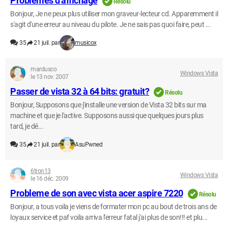
Problèmes d'affichage
Résolu
Bonjour, Je ne peux plus utiliser mon graveur-lecteur cd. Apparemment il
s'agit d'une erreur au niveau du pilote. Je ne sais pas quoi faire, peut ...
35
21 juil. par
musicox
mardusco
Windows Vista
le 13 nov. 2007
Passer de vista 32 à 64 bits: gratuit?
Résolu
Bonjour, Supposons que j'installe une version de Vista 32 bits sur ma
machine et que je l'active. Supposons aussi que quelques jours plus
tard, je dé...
35
21 juil. par
AsuPwned
6tron13
Windows Vista
le 16 déc. 2009
Probleme de son avec vista acer aspire 7220
Résolu
Bonjour, a tous voila je viens de formater mon pc au bout de trois ans de
loyaux service et paf voila arriva l'erreur fatal j'ai plus de son!!! et plu...