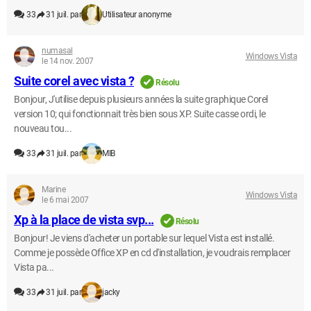
33
31 juil. par
Utilisateur anonyme
numasal
Windows Vista
le 14 nov. 2007
Suite corel avec vista ?
Résolu
Bonjour, J'utilise depuis plusieurs années la suite graphique Corel
version 10; qui fonctionnait très bien sous XP. Suite casse ordi, le
nouveau tou...
33
31 juil. par
MIB
Marine
Windows Vista
le 6 mai 2007
Xp à la place de vista svp...
Résolu
Bonjour! Je viens d'acheter un portable sur lequel Vista est installé.
Comme je possède Office XP en cd d'installation, je voudrais remplacer
Vista pa...
33
31 juil. par
jacky