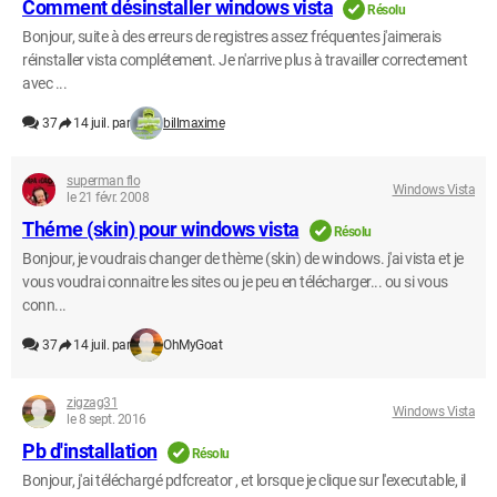
Comment désinstaller windows vista
Résolu
Bonjour, suite à des erreurs de registres assez fréquentes j'aimerais
réinstaller vista complétement. Je n'arrive plus à travailler correctement
avec ...
37
14 juil. par
billmaxime
superman flo
Windows Vista
le 21 févr. 2008
Théme (skin) pour windows vista
Résolu
Bonjour, je voudrais changer de thème (skin) de windows. j'ai vista et je
vous voudrai connaitre les sites ou je peu en télécharger... ou si vous
conn...
37
14 juil. par
OhMyGoat
zigzag31
Windows Vista
le 8 sept. 2016
Pb d'installation
Résolu
Bonjour, j'ai téléchargé pdfcreator , et lorsque je clique sur l'executable, il