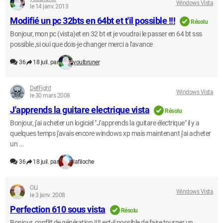
Windows Vista
le 14 janv. 2013
Modifié un pc 32bts en 64bt et t'il possible !!!
Résolu
Bonjour, mon pc (vista)et en 32 bt et je voudrai le passer en 64 bt sss
possible ,si oui que dois-je changer merci a l'avance
36
18 juil. par
youlbruner
DefFight
Windows Vista
le 30 mars 2008
J'apprends la guitare electrique vista
Résolu
Bonjour, j'ai acheter un logiciel "J'apprends la guitare électrique" il y a
quelques temps j'avais encore windows xp mais maintenant j'ai acheter
un ...
36
18 juil. par
lafiloche
OLI
Windows Vista
le 3 janv. 2008
Perfection 610 sous vista
Résolu
Bonjour, conflit de génération !!!! est-il possible de faire tourner un