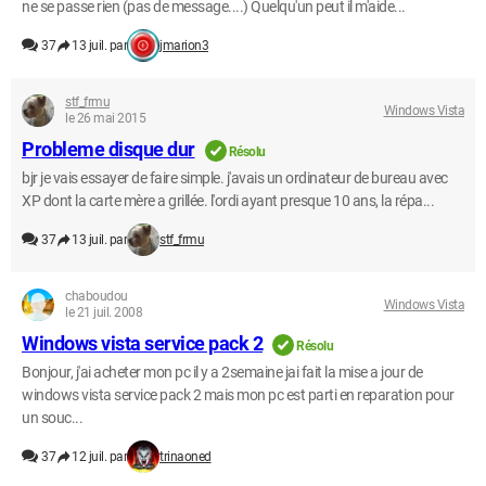
ne se passe rien (pas de message....) Quelqu'un peut il m'aide...
37
13 juil. par
jmarion3
stf_frmu
Windows Vista
le 26 mai 2015
Probleme disque dur
Résolu
bjr je vais essayer de faire simple. j'avais un ordinateur de bureau avec
XP dont la carte mère a grillée. l'ordi ayant presque 10 ans, la répa...
37
13 juil. par
stf_frmu
chaboudou
Windows Vista
le 21 juil. 2008
Windows vista service pack 2
Résolu
Bonjour, j'ai acheter mon pc il y a 2semaine jai fait la mise a jour de
windows vista service pack 2 mais mon pc est parti en reparation pour
un souc...
37
12 juil. par
trinaoned