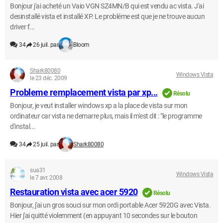
Bonjour j'ai acheté un Vaio VGN SZ4MN/B qui est vendu ac vista. J'ai
desinstallé vista et installé XP. Le probléme est que je ne trouve aucun
driver f...
34
26 juil. par
Bloom
Shark80080
Windows Vista
le 23 déc. 2009
Probleme remplacement vista par xp...
Résolu
Bonjour, je veut installer windows xp a la place de vista sur mon
ordinateur car vista ne demarre plus, mais il m'est dit : "le programme
d'instal...
34
25 juil. par
Shark80080
sua31
Windows Vista
le 7 avr. 2008
Restauration vista avec acer 5920
Résolu
Bonjour, j'ai un gros souci sur mon ordi portable Acer 5920G avec Vista.
Hier j'ai quitté violemment (en appuyant 10 secondes sur le bouton