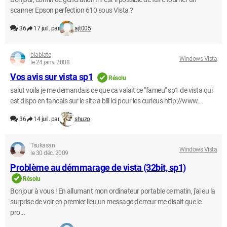
scanner Epson perfection 610 sous Vista ?
36
17 juil. par
ajt005
blablate
Windows Vista
le 24 janv. 2008
Vos avis sur vista sp1
Résolu
salut voila je me demandais ce que ca valait ce "fameu" sp1 de vista qui
est dispo en fancais sur le site a bill ici pour les curieus http://www...
36
14 juil. par
shuzo
Tsukasan
Windows Vista
le 30 déc. 2009
Problème au démmarage de vista (32bit, sp1)
Résolu
Bonjour à vous ! En allumant mon ordinateur portable ce matin, j'ai eu la
surprise de voir en premier lieu un message d'erreur me disait que le
pro...