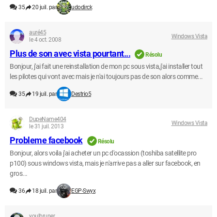
35
20 juil. par
udodirck
auré45
Windows Vista
le 4 oct. 2008
Plus de son avec vista pourtant...
Résolu
Bonjour, j'ai fait une reinstallation de mon pc sous vista,j'ai installer tout
les pilotes qui vont avec mais je n'ai toujours pas de son alors comme...
35
19 juil. par
Destrio5
DupeName404
Windows Vista
le 31 juil. 2013
Probleme facebook
Résolu
Bonjour, alors voila j'ai acheter un pc d'ocassion (toshiba satellite pro
p100) sous windows vista, mais je n'arrive pas a aller sur facebook, en
gros...
36
18 juil. par
EGP-Swyx
youlbruner