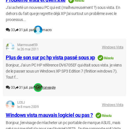
Résolu
J'ai acheté un nouveau PC qui est (malheureusement ?) sous vista. En
dehors du fait que je regrette déjà XP j'ai surtout un problème avec le
processus...
33
31 juil. par
macro
Marmouset59
Windows Vista
le 26 mai 2011
Plus de son sur pc hp vista passé sous xp
Résolu
Bonjour, J'ai un PC HP référence DV6705EF qui était sous vista. je viens
de le passer sous un Windows XP SP3 Edition 7 (finition windows 7).
Tout f...
33
31 juil. par
kaneagle
LOSJ
Windows Vista
le 8 mars 2009
Windows vista mauvais logiciel ou pas ?
Résolu
Bonjour, j'envisage de m'acheter un pc portable de marque ASUS , mais
celui qui me plait n'a pour seul logiciel VISTA , l'autre comporte soit Vista