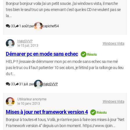
Bonjour bonjour voila j'ai un petit soucie..j'ai windows vista, il marche
tres bien le seul truc un peu enervant c'est que les CD ne veulent pas se
la...
33
1 août par
capichef54
HelpSVVP
Windows Vista
le 15 juil. 2013
Démarer pc en mode sans echec
Résolu
HELP !! j'essaie de démmarer mon pc en mode sans echec sa me mé
pas le truc ou il faut patienter 10 sec alors, je l'étind par la rallonge au lieu
du t...
33
31 juil. par
HelpSVVP
Utilisateur anonyme
Windows Vista
le 10 janv. 2013
Mises à jour net framework version 4
Résolu
Bonjour à toutes et tous, Voilà, je n'arrive pas à faire ces mises à jour "Net
Framework version 4" depuis un bon moment. https://www.cjoin...