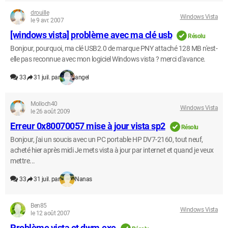
drouille
Windows Vista
le 9 avr. 2007
[windows vista] problème avec ma clé usb
Résolu
Bonjour, pourquoi, ma clé USB2.0 de marque PNY attaché 128 MB n'est-
elle pas reconnue avec mon logiciel Windows vista ? merci d'avance.
33
31 juil. par
angel
Molloch40
Windows Vista
le 26 août 2009
Erreur 0x80070057 mise à jour vista sp2
Résolu
Bonjour, j'ai un soucis avec un PC portable HP DV7-2160, tout neuf,
acheté hier après midi Je mets vista à jour par internet et quand je veux
mettre...
33
31 juil. par
Nanas
Ben85
Windows Vista
le 12 août 2007
Problème vista et dwm.exe