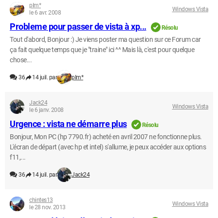
pIm*
Windows Vista
le 6 avr. 2008
Probleme pour passer de vista à xp...
Résolu
Tout d'abord, Bonjour :) Je viens poster ma question sur ce Forum car
ça fait quelque temps que je "traine" ici ^^ Mais là, c'est pour quelque
chose...
36
14 juil. par
pIm*
Jack24
Windows Vista
le 6 janv. 2008
Urgence : vista ne démarre plus
Résolu
Bonjour, Mon PC (hp 7790.fr) acheté en avril 2007 ne fonctionne plus.
L'écran de départ (avec hp et intel) s'allume, je peux accéder aux options
f11,...
36
14 juil. par
Jack24
chintes13
Windows Vista
le 28 nov. 2013