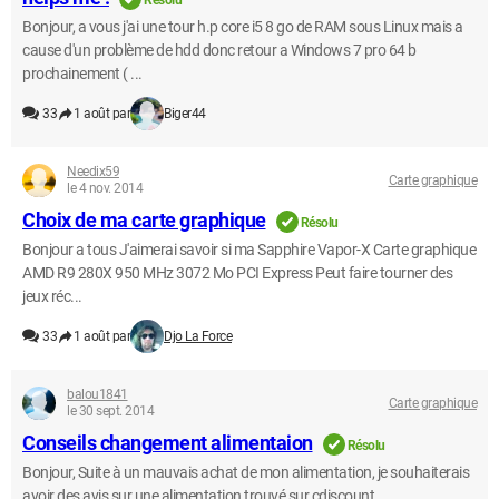
Résolu
Bonjour, a vous j'ai une tour h.p core i5 8 go de RAM sous Linux mais a
cause d'un problème de hdd donc retour a Windows 7 pro 64 b
prochainement ( ...
33
1 août par
Biger44
Needix59
Carte graphique
le 4 nov. 2014
Choix de ma carte graphique
Résolu
Bonjour a tous J'aimerai savoir si ma Sapphire Vapor-X Carte graphique
AMD R9 280X 950 MHz 3072 Mo PCI Express Peut faire tourner des
jeux réc...
33
1 août par
Djo La Force
balou1841
Carte graphique
le 30 sept. 2014
Conseils changement alimentaion
Résolu
Bonjour, Suite à un mauvais achat de mon alimentation, je souhaiterais
avoir des avis sur une alimentation trouvé sur cdiscount.