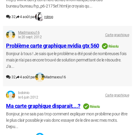
bureau/bureau/hp_p6-2175ef.html je croyais qu...
32
4 août par
rolrop
Madmaxou16
Carte graphique
le 20 sept. 2012
Problème carte graphique nvidia gtx 560
Résolu
Bonjour à tous ! Je sais que le problème a été posé de nombreuses fois
mais je n'ai pas encore trouvé de solution permettant de le résoudre.
J'a...
32
4 août par
Madmaxou16
bobinio
Carte graphique
le 6 juin 2012
Ma carte graphique disparait....?
Résolu
Bonjour, je ne sais pas trop comment expliquer mon problème pour être
le plus clair possible je vais donc essayer de le dire avec mes mots.
Depu...