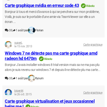
Carte graphique nvidia en erreur code 43
Résolu
Bonjour à tous et merci d'avance à qui se penchera sur mon problème,
Voilà, je suis sur le portable d'une amie via TeamViewer car elle a un
écran ...
33
1 août par
Florian
superL
Carte graphique
le 15 nov. 2013
Windows 7 ne détecte pas ma carte graphique amd
radeon hd 6470m
Résolu
Bonjour J'avais installer windows 8 trial version mais sa ne ma pas plu
alors je suis revenu sur windows 7 et depuis il ne détecte plu ma carte...
33
1 août par
Ryoum
biger44
Carte graphique
le 26 oct. 2015
Carte graphique virtualisation et jeux occasionnel
helps me !