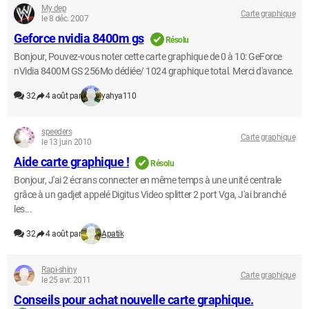
My dep
Carte graphique
le 8 déc. 2007
Geforce nvidia 8400m gs
Résolu
Bonjour, Pouvez-vous noter cette carte graphique de 0 à 10: GeForce
nVidia 8400M GS 256Mo dédiée/ 1024 graphique total. Merci d'avance.
32
4 août par
yahya110
speeders
Carte graphique
le 13 juin 2010
Aide carte graphique !
Résolu
Bonjour, J'ai 2 écrans connecter en même temps à une unité centrale
grâce à un gadjet appelé Digitus Video splitter 2 port Vga, J'ai branché
les...
32
4 août par
Apatik
Rapi-shiny
Carte graphique
le 25 avr. 2011
Conseils pour achat nouvelle carte graphique.