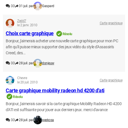
33
31 juil. par
Gaspard
Zedd7
Carte graphique
le 2 janv. 2010
Choix carte graphique
Résolu
Bonjour, j'aimerais acheter une nouvelle carte graphique pour mon PC
afin qu'il puisse mieux supporter des jeux vidéo du style d'Assassin's
Creed, des...
33
28 juil. par
donjeuw
Chevre
Carte graphique
le 20 juil. 2010
Carte graphique mobility radeon hd 4200 d'ati
Résolu
Bonjour, j'aimerais savoir si la carte graphique Mobility Radeon HD 4200
d'ATI est suffisante pour jouer aux derniers jeux. merci d'avance
33
28 juil. par
geekosa