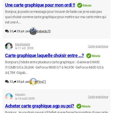
Une carte graphique pour mon ordi !!
Résolu
Bonjour, je poste ce message pour trouver de l'aide car je ne sais pas
quoi choisir comme carte graphique pour mettre sur ma carte mère qui
est une A...
33
28 juil. par
beberdu70
blackbakers
Carte graphique
le 11 oct. 2009
Carte graphique laquelle choisir entre ...?
Résolu
Bonjours j' hésite entre plusieurs carte graphique : -Gainward 8400
512MB GS à 26,86€ -GeForce 9800 GT à 94,95€ -GeForce 8400 GS à
44,78€ -Gigab...
33
28 juil. par
Ping71
f4shii0n
Carte graphique
le 14 août 2009
Acheter carte graphique agp ou pci?
Résolu
Bonjour, Je voudrais savoir s'il fallait que je fasse l'acquisition d'une carte