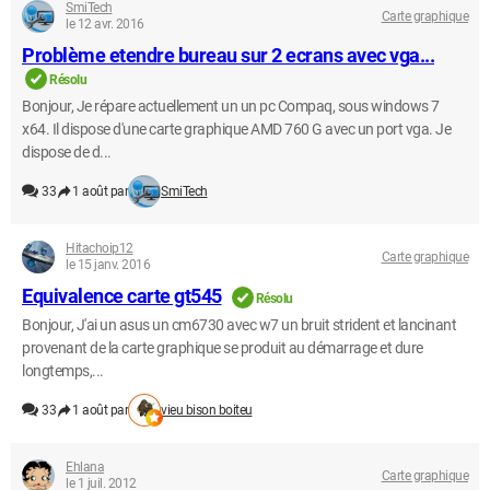
SmiTech
Carte graphique
le 12 avr. 2016
Problème etendre bureau sur 2 ecrans avec vga...
Résolu
Bonjour, Je répare actuellement un un pc Compaq, sous windows 7
x64. Il dispose d'une carte graphique AMD 760 G avec un port vga. Je
dispose de d...
33
1 août par
SmiTech
Hitachoip12
Carte graphique
le 15 janv. 2016
Equivalence carte gt545
Résolu
Bonjour, J'ai un asus un cm6730 avec w7 un bruit strident et lancinant
provenant de la carte graphique se produit au démarrage et dure
longtemps,...
33
1 août par
vieu bison boiteu
Ehlana
Carte graphique
le 1 juil. 2012