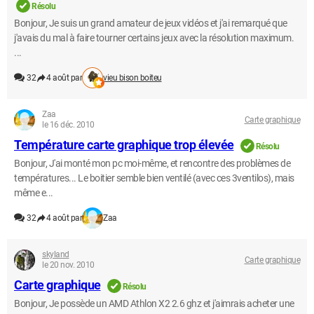
Résolu
Bonjour, Je suis un grand amateur de jeux vidéos et j'ai remarqué que
j'avais du mal à faire tourner certains jeux avec la résolution maximum.
...
32
4 août par
vieu bison boiteu
Zaa
Carte graphique
le 16 déc. 2010
Température carte graphique trop élevée
Résolu
Bonjour, J'ai monté mon pc moi-même, et rencontre des problèmes de
températures... Le boitier semble bien ventilé (avec ces 3ventilos), mais
même e...
32
4 août par
Zaa
skyland
Carte graphique
le 20 nov. 2010
Carte graphique
Résolu
Bonjour, Je possède un AMD Athlon X2 2.6 ghz et j'aimrais acheter une