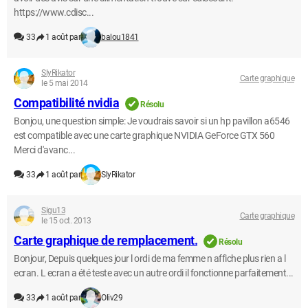
https://www.cdisc...
33
1 août par
balou1841
SlyRikator
Carte graphique
le 5 mai 2014
Compatibilité nvidia
Résolu
Bonjou, une question simple: Je voudrais savoir si un hp pavillon a6546
est compatible avec une carte graphique NVIDIA GeForce GTX 560
Merci d'avanc...
33
1 août par
SlyRikator
Sigu13
Carte graphique
le 15 oct. 2013
Carte graphique de remplacement.
Résolu
Bonjour, Depuis quelques jour l ordi de ma femme n affiche plus rien a l
ecran. L ecran a été teste avec un autre ordi il fonctionne parfaitement...
33
1 août par
Oliv29