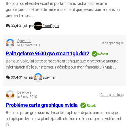
Bonjour, qu elle critère sont important dans l achat d une carte
graphique sur cette carte mère en sachant que je vais tourner dans un
premier temps ...
33
31 juil. par
BlackFights
Spayman
Carte graphique
le 11 mars 2011
Palit geforce 9600 gso smart 1gb ddr2
Résolu
Bonjour, Voila, j'ai cette carte carte graphique que je ne trouve aucune
information d'elle sur internet. ( désolé pour mon français :/ ) Mais ...
33
31 juil. par
Spayman
berengere
Carte graphique
le 8 nov. 2010
Problème carte graphique nvidia
Résolu
Bonjour, j'ai un gros soucis de carte graphique depuis une semaine, je
m'explique : Mon pc a planté j'ai effectué un redémarrage du système et
là...