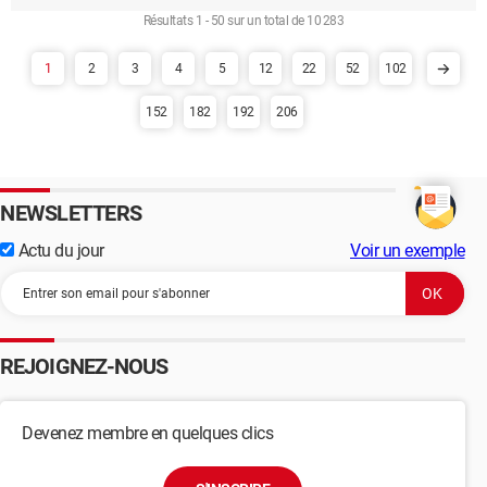
Résultats 1 - 50 sur un total de 10 283
1
2
3
4
5
12
22
52
102
152
182
192
206
NEWSLETTERS
Actu du jour
Voir un exemple
REJOIGNEZ-NOUS
Devenez membre en quelques clics