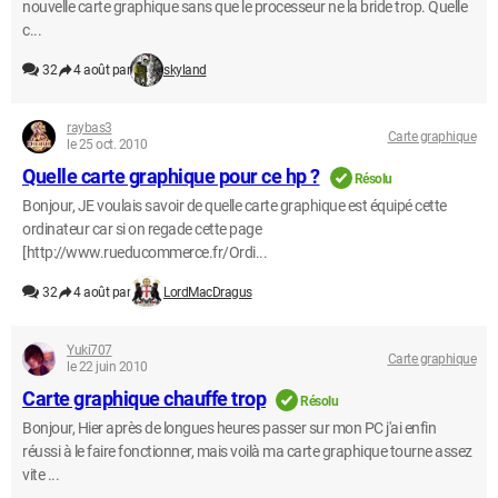
nouvelle carte graphique sans que le processeur ne la bride trop. Quelle
c...
32
4 août par
skyland
raybas3
Carte graphique
le 25 oct. 2010
Quelle carte graphique pour ce hp ?
Résolu
Bonjour, JE voulais savoir de quelle carte graphique est équipé cette
ordinateur car si on regade cette page
[http://www.rueducommerce.fr/Ordi...
32
4 août par
LordMacDragus
Yuki707
Carte graphique
le 22 juin 2010
Carte graphique chauffe trop
Résolu
Bonjour, Hier après de longues heures passer sur mon PC j'ai enfin
réussi à le faire fonctionner, mais voilà ma carte graphique tourne assez
vite ...