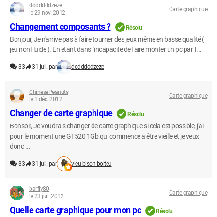
dddddddzeze
Carte graphique
le 29 nov. 2012
Changement composants ?
Résolu
Bonjour, Je n'arrive pas à faire tourner des jeux même en basse qualité (
jeu non fluide ). En étant dans l'incapacité de faire monter un pc par f...
33
31 juil. par
dddddddzeze
ChinesePeanuts
Carte graphique
le 1 déc. 2012
Changer de carte graphique
Résolu
Bonsoir, Je voudrais changer de carte graphique si cela est possible, j'ai
pour le moment une GT520 1Gb qui commence a être vieille et je veux
donc ...
33
31 juil. par
vieu bison boiteu
barfly80
Carte graphique
le 23 juil. 2012
Quelle carte graphique pour mon pc
Résolu