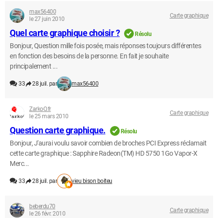
max56400
Carte graphique
le 27 juin 2010
Quel carte graphique choisir ?
Résolu
Bonjour, Question mille fois posée, mais réponses toujours différentes
en fonction des besoins de la personne. En fait je souhaite
principalement ...
33
28 juil. par
max56400
ZarkoO.fr
Carte graphique
le 25 mars 2010
Question carte graphique.
Résolu
Bonjour, J'aurai voulu savoir combien de broches PCI Express réclamait
cette carte graphique : Sapphire Radeon(TM) HD 5750 1Go Vapor-X
Merc...
33
28 juil. par
vieu bison boiteu
beberdu70
Carte graphique
le 26 févr. 2010