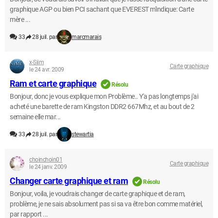
graphique AGP ou bien PCI sachant que EVEREST m'indique: Carte
mère ...
33
28 juil. par
marcmarais
x-Siim
Carte graphique
le 24 avr. 2009
Ram et carte graphique
Résolu
Bonjour, donc je vous explique mon Problème.. Y'a pas longtemps j'ai
acheté une barette de ram Kingston DDR2 667Mhz, et au bout de 2
semaine elle mar...
33
28 juil. par
stewartia
choinchoin01
Carte graphique
le 24 janv. 2009
Changer carte graphique et ram
Résolu
Bonjour, voila, je voudrais changer de carte graphique et de ram,
problème, je ne sais absolument pas si sa va être bon comme matériel,
par rapport ...