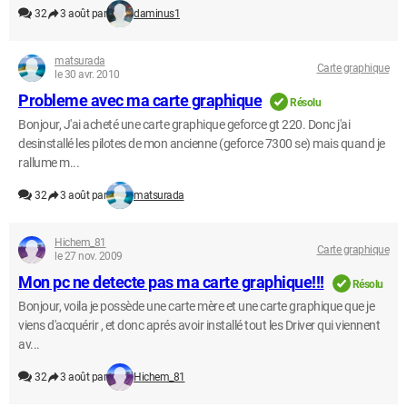
32
3 août par
daminus1
matsurada
Carte graphique
le 30 avr. 2010
Probleme avec ma carte graphique
Résolu
Bonjour, J'ai acheté une carte graphique geforce gt 220. Donc j'ai
desinstallé les pilotes de mon ancienne (geforce 7300 se) mais quand je
rallume m...
32
3 août par
matsurada
Hichem_81
Carte graphique
le 27 nov. 2009
Mon pc ne detecte pas ma carte graphique!!!
Résolu
Bonjour, voila je possède une carte mère et une carte graphique que je
viens d'acquérir , et donc aprés avoir installé tout les Driver qui viennent
av...
32
3 août par
Hichem_81