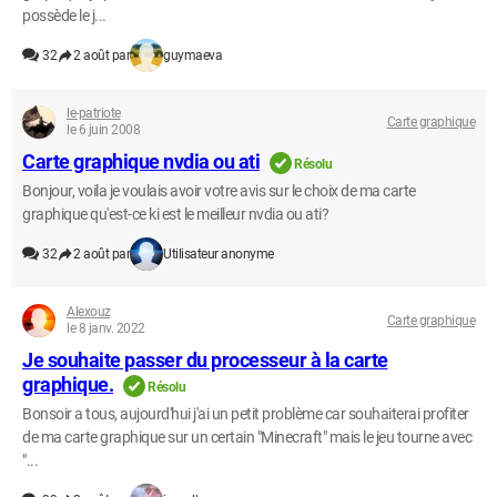
possède le j...
32
2 août par
guymaeva
le-patriote
Carte graphique
le 6 juin 2008
Carte graphique nvdia ou ati
Résolu
Bonjour, voila je voulais avoir votre avis sur le choix de ma carte
graphique qu'est-ce ki est le meilleur nvdia ou ati?
32
2 août par
Utilisateur anonyme
Alexouz
Carte graphique
le 8 janv. 2022
Je souhaite passer du processeur à la carte
graphique.
Résolu
Bonsoir a tous, aujourd'hui j'ai un petit problème car souhaiterai profiter
de ma carte graphique sur un certain "Minecraft" mais le jeu tourne avec
"...