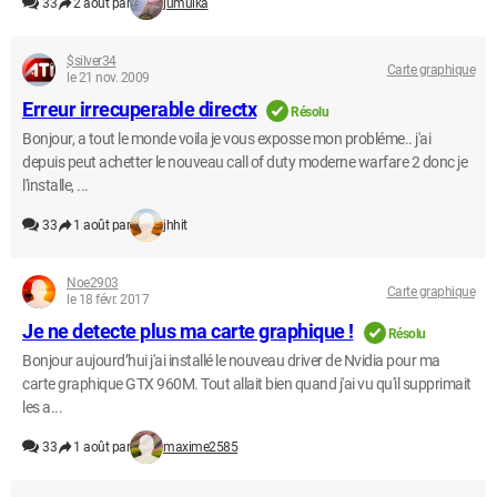
33
2 août par
jumulka
$silver34
Carte graphique
le 21 nov. 2009
Erreur irrecuperable directx
Résolu
Bonjour, a tout le monde voila je vous exposse mon probléme.. j'ai
depuis peut achetter le nouveau call of duty moderne warfare 2 donc je
l'installe, ...
33
1 août par
jhhit
Noe2903
Carte graphique
le 18 févr. 2017
Je ne detecte plus ma carte graphique !
Résolu
Bonjour aujourd’hui j'ai installé le nouveau driver de Nvidia pour ma
carte graphique GTX 960M. Tout allait bien quand j'ai vu qu'il supprimait
les a...
33
1 août par
maxime2585