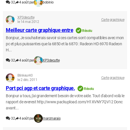
32
4 août par
bobinio
XP3decutte
Carte graphique
le 14 mai 2012
Meilleur carte graphique entre
Résolu
Bonjour, Je souhaiterais savoir si ces cartes sont compatibles avec mon
pc et plus puissantes que la 6850 et la 6870 : Radeon HD 6970 Radeon
H...
32
4 août par
XP3decutte
Blinkeur40
Carte graphique
le 2 déc. 2011
Port pci agp et carte graphique.
Résolu
Bonjour a tous, j'ai grandement besoin de votre aide. Tout d'abord volà le
rapport de everest http://www.packupload.com/H1XVNY7QV12 Donc
avant...
32
4 août par
marcmarais