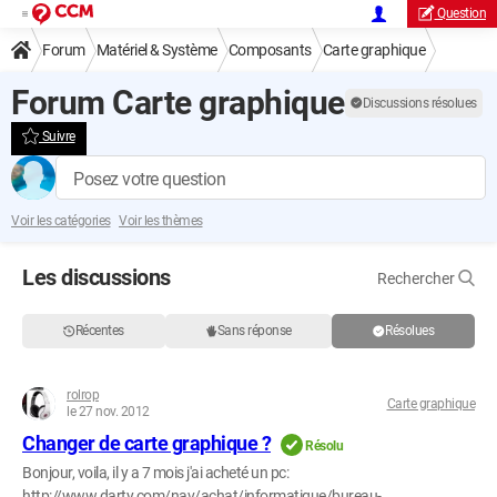
Question
Forum
Matériel & Système
Composants
Carte graphique
Forum Carte graphique
Discussions résolues
Suivre
Posez votre question
Voir les catégories
Voir les thèmes
Les discussions
Rechercher
Récentes
Sans réponse
Résolues
rolrop
Carte graphique
le 27 nov. 2012
Changer de carte graphique ?
Résolu
Bonjour, voila, il y a 7 mois j'ai acheté un pc:
http://www.darty.com/nav/achat/informatique/bureau-