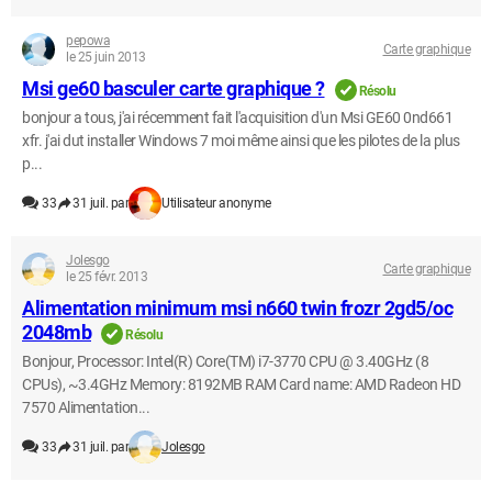
pepowa
Carte graphique
le 25 juin 2013
Msi ge60 basculer carte graphique ?
Résolu
bonjour a tous, j'ai récemment fait l'acquisition d'un Msi GE60 0nd661
xfr. j'ai dut installer Windows 7 moi même ainsi que les pilotes de la plus
p...
33
31 juil. par
Utilisateur anonyme
Jolesgo
Carte graphique
le 25 févr. 2013
Alimentation minimum msi n660 twin frozr 2gd5/oc
2048mb
Résolu
Bonjour, Processor: Intel(R) Core(TM) i7-3770 CPU @ 3.40GHz (8
CPUs), ~3.4GHz Memory: 8192MB RAM Card name: AMD Radeon HD
7570 Alimentation...
33
31 juil. par
Jolesgo