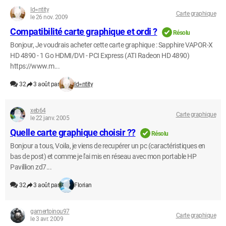
Id=ntity
Carte graphique
le 26 nov. 2009
Compatibilité carte graphique et ordi ?
Résolu
Bonjour, Je voudrais acheter cette carte graphique : Sapphire VAPOR-X
HD 4890 - 1 Go HDMI/DVI - PCI Express (ATI Radeon HD 4890)
https://www.m...
32
3 août par
Id=ntity
xeb64
Carte graphique
le 22 janv. 2005
Quelle carte graphique choisir ??
Résolu
Bonjour a tous, Voila, je viens de recupérer un pc (caractéristiques en
bas de post) et comme je l'ai mis en réseau avec mon portable HP
Pavillion zd7...
32
3 août par
Florian
gamertoinou97
Carte graphique
le 3 avr. 2009