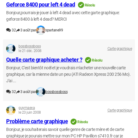
Geforce 8400 pour left 4 dead
Résolu
Bonjour,pourrais-je jouer à left 4 dead avec cette garte graphique:
geforce 8400 à left 4 dead? MERCI
32
3 août par
spartane99
bossbossboss
Carte graphique
le 21 déc. 2008
Quelle carte graphique acheter ?
Résolu
Bonjour, C'est bientôt noël et je voudrais m'acheter une nouvelle carte
graphique, car la mienne date un peu (ATI Radeon Xpress 200 256 Mo).
J'ai ...
32
3 août par
bossbossboss
guymaeva
Carte graphique
le 23 juin 2008
Problème carte graphique
Résolu
Bonjour, je souhaiterais savoir quelle genre de carte mère et de carte
graphique je pourais mettre sur mon PC HP Pavillon s7410.fr car je