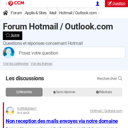
Question
Forum
Applis & Sites
Mail
Hotmail / Outlook.com
Forum Hotmail / Outlook.com
Suivre
Questions et réponses concernant Hotmail
Posez votre question
Voir les catégories
Voir les thèmes
Les discussions
Rechercher
Récentes
Sans réponse
Résolues
KoffiAbidjan1
Hotmail / Outlook.com
le 6 août
Non reception des mails envoyes via notre domaine