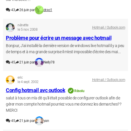
43
26 juin par
dr.pc1
nénette
Hotmail / Outlook.com
le 5 nov. 2008
Problème pour écrire un message avec hotmail
Bonjour, J'ai installé la dernière version de windows live hotmail il y a peu
de temps et à ma grande surprise il m'est impossible d'écrire des mai...
45
21 juin par
Nelly78
eric
Hotmail / Outlook.com
le 4 sept. 2002
Config hotmail avc outlook
Résolu
salut à tous on m'a dit qu'il était possible de configurer outlook afin de
gérer mon compte hotmail pourriez vous me donnez les demarches??
MERCI
45
21 juin par
yan