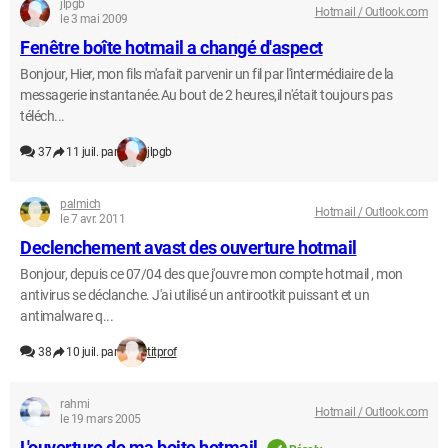
jlpgb
Hotmail / Outlook.com
le 3 mai 2009
Fenêtre boîte hotmail a changé d'aspect
Bonjour, Hier, mon fils m'afait parvenir un fil par l'intermédiaire de la
messagerie instantanée.Au bout de 2 heures,il n'était toujours pas
téléch...
37
11 juil. par
jlpgb
palmich
Hotmail / Outlook.com
le 7 avr. 2011
Declenchement avast des ouverture hotmail
Bonjour, depuis ce 07/04 des que j'ouvre mon compte hotmail , mon
antivirus se déclanche. J'ai utilisé un antirootkit puissant et un
antimalware q...
38
10 juil. par
titprof
rahmi
Hotmail / Outlook.com
le 19 mars 2005
L'ouverture de ma boite hotmail