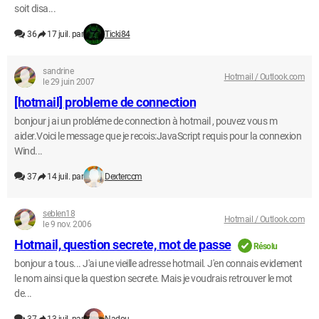
soit disa...
36
17 juil. par
Ticki84
sandrine
Hotmail / Outlook.com
le 29 juin 2007
[hotmail] probleme de connection
bonjour j ai un probléme de connection à hotmail , pouvez vous m
aider.Voici le message que je recois:JavaScript requis pour la connexion
Wind...
37
14 juil. par
Dexterccm
seblen18
Hotmail / Outlook.com
le 9 nov. 2006
Hotmail, question secrete, mot de passe
Résolu
bonjour a tous... J'ai une vieille adresse hotmail. J'en connais evidement
le nom ainsi que la question secrete. Mais je voudrais retrouver le mot
de...