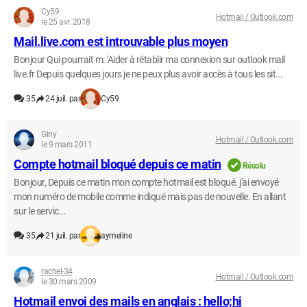
Cy59
Hotmail / Outlook.com
le 25 avr. 2018
Mail.live.com est introuvable plus moyen
Bonjour Qui pourrait m. 'Aider à rétablir ma connexion sur outlook mail
live.fr Depuis quelques jours je ne peux plus avoir accès à tous les sit...
35
24 juil. par
Cy59
Giny
Hotmail / Outlook.com
le 9 mars 2011
Compte hotmail bloqué depuis ce matin
Résolu
Bonjour, Depuis ce matin mon compte hotmail est bloqué. j'ai envoyé
mon numéro de mobile comme indiqué mais pas de nouvelle. En allant
sur le servic...
35
21 juil. par
aymeline
rachel-34
Hotmail / Outlook.com
le 30 mars 2009
Hotmail envoi des mails en anglais : hello;hi