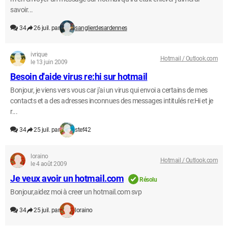
savoir...
34
26 juil. par
sanglierdesardennes
ivrique
Hotmail / Outlook.com
le 13 juin 2009
Besoin d'aide virus re:hi sur hotmail
Bonjour, je viens vers vous car j'ai un virus qui envoi a certains de mes
contacts et a des adresses inconnues des messages intitulés re:Hi et je
r...
34
25 juil. par
stef42
loraino
Hotmail / Outlook.com
le 4 août 2009
Je veux avoir un hotmail.com
Résolu
Bonjour,aidez moi à creer un hotmail.com svp
34
25 juil. par
loraino