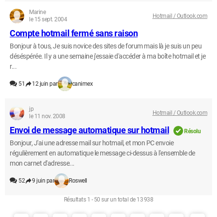
Marine
Hotmail / Outlook.com
le 15 sept. 2004
Compte hotmail fermé sans raison
Bonjour à tous, Je suis novice des sites de forum mais là je suis un peu
déséspérée. Il y a une semaine j'essaie d'accéder à ma boîte hotmail et je
r...
51
12 juin par
canimex
jp
Hotmail / Outlook.com
le 11 nov. 2008
Envoi de message automatique sur hotmail
Résolu
Bonjour, J'ai une adresse mail sur hotmail, et mon PC envoie
régulièrement en automatique le message ci-dessus à l'ensemble de
mon carnet d'adresse...
52
9 juin par
Roswell
Résultats 1 - 50 sur un total de 13 938