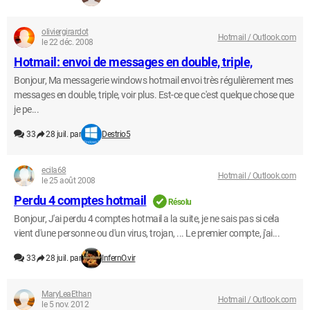
oliviergirardot
Hotmail / Outlook.com
le 22 déc. 2008
Hotmail: envoi de messages en double, triple,
Bonjour, Ma messagerie windows hotmail envoi très régulièrement mes
messages en double, triple, voir plus. Est-ce que c'est quelque chose que
je pe...
33
28 juil. par
Destrio5
ecila68
Hotmail / Outlook.com
le 25 août 2008
Perdu 4 comptes hotmail
Résolu
Bonjour, J'ai perdu 4 comptes hotmail a la suite, je ne sais pas si cela
vient d'une personne ou d'un virus, trojan, ... Le premier compte, j'ai...
33
28 juil. par
InfernO.vir
MaryLeaEthan
Hotmail / Outlook.com
le 5 nov. 2012