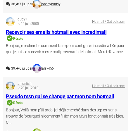
38
7 juil. par
johnnybuddy
dub21
Hotmail / Outlook.com
le 14 juin 2005
Recevoir ses emails hotmail avec incredimail
Résolu
Bonjour, je recherche comment faire pour configurer incredimail Xe pour
que je puisse recevoir mes e-mail provenant de hotmail. Merci d'avance
...
39
6 juil. par
lalak456
Jmenfish
Hotmail / Outlook.com
le 28 juil. 2010
Pseudo msn qui se change par mon nom hotmail
Résolu
Bonjour, Voilà mon p'tit prob, j'ai déjà cherché dans des topics, sans
trouver de "pourquoi ni comment" Hier, mon MSN fonctionnait trés bien.
C...