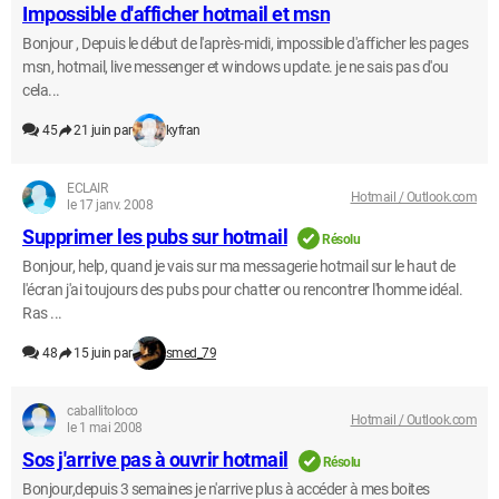
Impossible d'afficher hotmail et msn
Bonjour , Depuis le début de l'après-midi, impossible d'afficher les pages
msn, hotmail, live messenger et windows update. je ne sais pas d'ou
cela...
45
21 juin par
kyfran
ECLAIR
Hotmail / Outlook.com
le 17 janv. 2008
Supprimer les pubs sur hotmail
Résolu
Bonjour, help, quand je vais sur ma messagerie hotmail sur le haut de
l'écran j'ai toujours des pubs pour chatter ou rencontrer l'homme idéal.
Ras ...
48
15 juin par
smed_79
caballitoloco
Hotmail / Outlook.com
le 1 mai 2008
Sos j'arrive pas à ouvrir hotmail
Résolu
Bonjour,depuis 3 semaines je n'arrive plus à accéder à mes boites