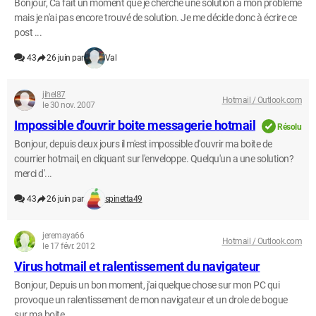
Bonjour, Ca fait un moment que je cherche une solution a mon problème
mais je n'ai pas encore trouvé de solution. Je me décide donc à écrire ce
post ...
43
26 juin par
Val
jihel87
Hotmail / Outlook.com
le 30 nov. 2007
Impossible d'ouvrir boite messagerie hotmail
Résolu
Bonjour, depuis deux jours il m'est impossible d'ouvrir ma boite de
courrier hotmail, en cliquant sur l'enveloppe. Quelqu'un a une solution?
merci d'...
43
26 juin par
spinetta49
jeremaya66
Hotmail / Outlook.com
le 17 févr. 2012
Virus hotmail et ralentissement du navigateur
Bonjour, Depuis un bon moment, j'ai quelque chose sur mon PC qui
provoque un ralentissement de mon navigateur et un drole de bogue
sur ma boite ...