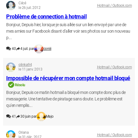
Cécé
Hotmail / Outlook.com
le 26 juil. 2012
Problème de connection à hotmail
Bonjour, Depuis hier, lorsque je suis allée sur un lien envoyé par une de
mes amies sur Facebook disant d'aller voir ses photos sur son nouveau
p...
40
4 juil. par
coniii
olinka94
Hotmail / Outlook.com
le 11 janv. 2013
Impossible de récupérer mon compte hotmail bloqué
Résolu
Bonjour, Depuis ce matin hotmail a bloqué mon compte donc plus de
messagerie. Une tentative de piratage sans doute. Le problème est
qu'en remplis...
41
30 juin par
Majo
Oriana
Hotmail / Outlook.com
le 31 déc. 2017