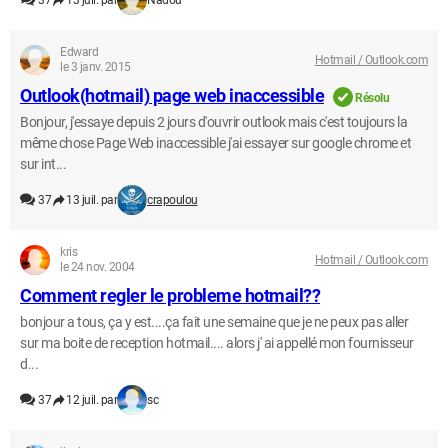
37
13 juil. par
Nadou
Edward
Hotmail / Outlook.com
le 3 janv. 2015
Outlook(hotmail) page web inaccessible
Résolu
Bonjour, j'essaye depuis 2 jours d'ouvrir outlook mais c'est toujours la
même chose Page Web inaccessible j'ai essayer sur google chrome et
sur int...
37
13 juil. par
crapoulou
kris
Hotmail / Outlook.com
le 24 nov. 2004
Comment regler le probleme hotmail??
bonjour a tous, ça y est....ça fait une semaine que je ne peux pas aller
sur ma boite de reception hotmail.... alors j' ai appellé mon fournisseur
d...
37
12 juil. par
sc