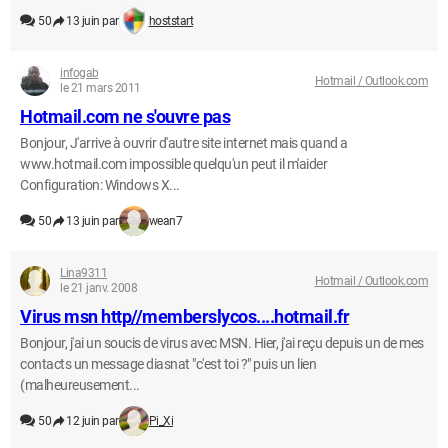
50
13 juin par
hoststart
infogab
Hotmail / Outlook.com
le 21 mars 2011
Hotmail.com ne s'ouvre pas
Bonjour, J'arrive à ouvrir d'autre site internet mais quand a
www.hotmail.com impossible quelqu'un peut il m'aider
Configuration: Windows X...
50
13 juin par
wean7
Lina9311
Hotmail / Outlook.com
le 21 janv. 2008
Virus msn http//memberslycos....hotmail.fr
Bonjour, j'ai un soucis de virus avec MSN. Hier, j'ai reçu depuis un de mes
contacts un message diasnat "c'est toi ?" puis un lien
(malheureusement...
50
12 juin par
Pi_Xi