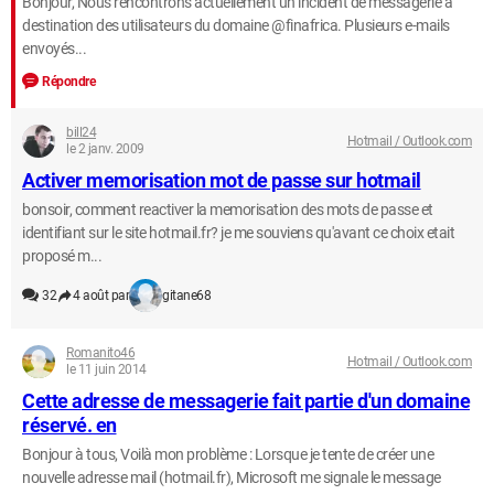
Bonjour, Nous rencontrons actuellement un incident de messagerie à
destination des utilisateurs du domaine @finafrica. Plusieurs e-mails
envoyés...
Répondre
bill24
Hotmail / Outlook.com
le 2 janv. 2009
Activer memorisation mot de passe sur hotmail
bonsoir, comment reactiver la memorisation des mots de passe et
identifiant sur le site hotmail.fr? je me souviens qu'avant ce choix etait
proposé m...
32
4 août par
gitane68
Romanito46
Hotmail / Outlook.com
le 11 juin 2014
Cette adresse de messagerie fait partie d'un domaine
réservé. en
Bonjour à tous, Voilà mon problème : Lorsque je tente de créer une
nouvelle adresse mail (hotmail.fr), Microsoft me signale le message