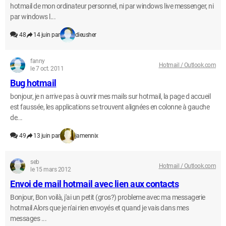
hotmail de mon ordinateur personnel, ni par windows live messenger, ni
par windows l...
48
14 juin par
dieusher
fanny
Hotmail / Outlook.com
le 7 oct. 2011
Bug hotmail
bonjour, je n arrive pas à ouvrir mes mails sur hotmail, la page d accueil
est faussée, les applications se trouvent alignées en colonne à gauche
de...
49
13 juin par
jamennix
seb
Hotmail / Outlook.com
le 15 mars 2012
Envoi de mail hotmail avec lien aux contacts
Bonjour, Bon voilà, j'ai un petit (gros?) probleme avec ma messagerie
hotmail Alors que je n'ai rien envoyés et quand je vais dans mes
messages ...