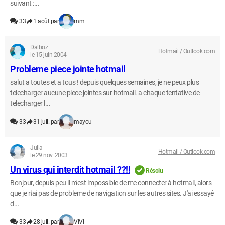
suivant :...
33
1 août par
mm
Dalboz
Hotmail / Outlook.com
le 15 juin 2004
Probleme piece jointe hotmail
salut a toutes et a tous ! depuis quelques semaines, je ne peux plus
telecharger aucune piece jointes sur hotmail. a chaque tentative de
telecharger l...
33
31 juil. par
mayou
Julia
Hotmail / Outlook.com
le 29 nov. 2003
Un virus qui interdit hotmail ??!!
Résolu
Bonjour, depuis peu il m'est impossible de me connecter à hotmail, alors
que je n'ai pas de probleme de navigation sur les autres sites. J'ai essayé
d...
33
28 juil. par
VIVI