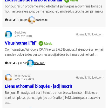
Résolu
bonjour, j'ai un problème avec le hotamil, j'arrive pas à ouvrir ma boite de
hotmail .essayez s.v.p de me répondre dans le plus proche temps. merci
38
10 juil. par
boiteboite
Geai_bleu
Hotmail / Outlook.com
le 29 avr. 2010
Virus hotmail "hi"
Résolu
Configuration: Windows XP / Firefox 3.6.3 Bonjour, J'ai envoyé un e-mail
sans le vouloir à des personnes à qui j'ai déjà écrit mais qui ne font ...
38
7 juil. par
Geai_bleu
johnnybuddy
Hotmail / Outlook.com
le 27 mars 2009
Liens et hotmail bloqués - [ad] inscrit
Bonjour, En naviguant sur internet, de nombreux liens sont illisibles et
sont remplacés par ce sigle (ou abréviation) [AD]. Je ne peux pas avoir
ac...