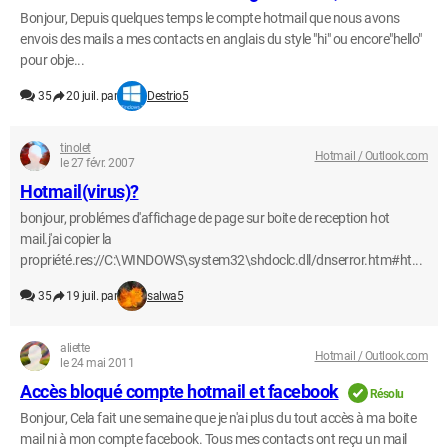
Bonjour, Depuis quelques temps le compte hotmail que nous avons
envois des mails a mes contacts en anglais du style "hi" ou encore"hello"
pour obje...
35
20 juil. par
Destrio5
tinolet
Hotmail / Outlook.com
le 27 févr. 2007
Hotmail(virus)?
bonjour, problémes d'affichage de page sur boite de reception hot
mail.j'ai copier la
propriété.res://C:\WINDOWS\system32\shdoclc.dll/dnserror.htm#ht...
35
19 juil. par
salwa5
aliette
Hotmail / Outlook.com
le 24 mai 2011
Accès bloqué compte hotmail et facebook
Résolu
Bonjour, Cela fait une semaine que je n'ai plus du tout accès à ma boite
mail ni à mon compte facebook. Tous mes contacts ont reçu un mail