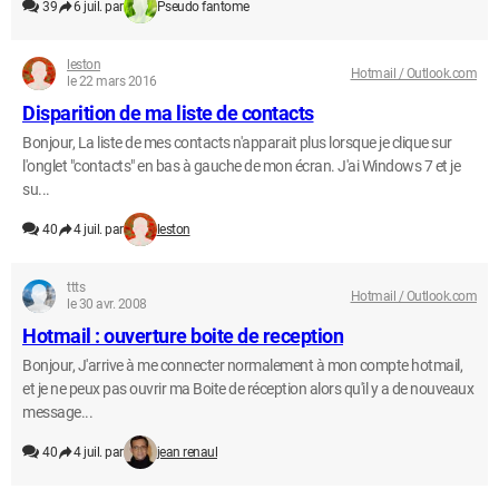
39
6 juil. par
Pseudo fantome
leston
Hotmail / Outlook.com
le 22 mars 2016
Disparition de ma liste de contacts
Bonjour, La liste de mes contacts n'apparait plus lorsque je clique sur
l'onglet "contacts" en bas à gauche de mon écran. J'ai Windows 7 et je
su...
40
4 juil. par
leston
ttts
Hotmail / Outlook.com
le 30 avr. 2008
Hotmail : ouverture boite de reception
Bonjour, J'arrive à me connecter normalement à mon compte hotmail,
et je ne peux pas ouvrir ma Boite de réception alors qu'il y a de nouveaux
message...
40
4 juil. par
jean renaul