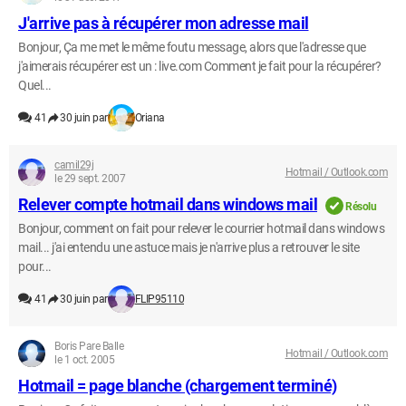
J'arrive pas à récupérer mon adresse mail
Bonjour, Ça me met le même foutu message, alors que l'adresse que
j'aimerais récupérer est un : live.com Comment je fait pour la récupérer?
Quel...
41
30 juin par
Oriana
camil29j
Hotmail / Outlook.com
le 29 sept. 2007
Relever compte hotmail dans windows mail
Résolu
Bonjour, comment on fait pour relever le courrier hotmail dans windows
mail... j'ai entendu une astuce mais je n'arrive plus a retrouver le site
pour...
41
30 juin par
FLIP95110
Boris Pare Balle
Hotmail / Outlook.com
le 1 oct. 2005
Hotmail = page blanche (chargement terminé)