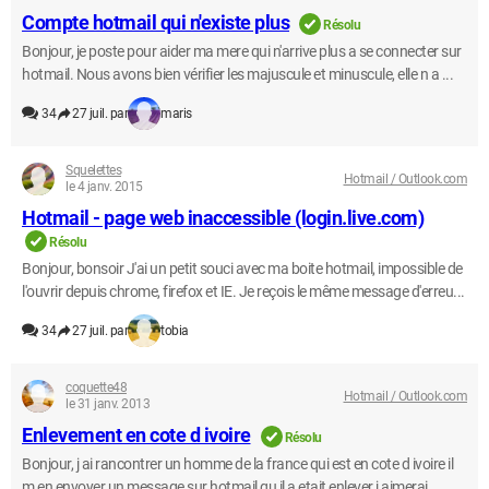
Compte hotmail qui n'existe plus
Résolu
Bonjour, je poste pour aider ma mere qui n'arrive plus a se connecter sur
hotmail. Nous avons bien vérifier les majuscule et minuscule, elle n a ...
34
27 juil. par
maris
Squelettes
Hotmail / Outlook.com
le 4 janv. 2015
Hotmail - page web inaccessible (login.live.com)
Résolu
Bonjour, bonsoir J'ai un petit souci avec ma boite hotmail, impossible de
l'ouvrir depuis chrome, firefox et IE. Je reçois le même message d'erreu...
34
27 juil. par
tobia
coquette48
Hotmail / Outlook.com
le 31 janv. 2013
Enlevement en cote d ivoire
Résolu
Bonjour, j ai rancontrer un homme de la france qui est en cote d ivoire il
m en envoyer un message sur hotmail qu il a etait enlever j aimerai