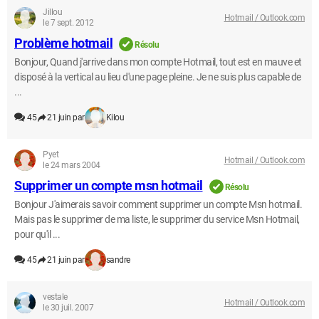
Jillou
Hotmail / Outlook.com
le 7 sept. 2012
Problème hotmail
Résolu
Bonjour, Quand j'arrive dans mon compte Hotmail, tout est en mauve et
disposé à la vertical au lieu d'une page pleine. Je ne suis plus capable de
...
45
21 juin par
Kilou
Pyet
Hotmail / Outlook.com
le 24 mars 2004
Supprimer un compte msn hotmail
Résolu
Bonjour J'aimerais savoir comment supprimer un compte Msn hotmail.
Mais pas le supprimer de ma liste, le supprimer du service Msn Hotmail,
pour qu'il ...
45
21 juin par
sandre
vestale
Hotmail / Outlook.com
le 30 juil. 2007