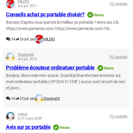
MILERS
PC portable
le 6 juil. 2011
Conseils achat pc portable choisir?
Résolu
Bonsoir, D'après-vous quel est le meilleur pc portable ? entre ces 3 là
https://www.pixmania.com/ https://www.pixmania.com/ htt...
34
26 juil. par
MILERS
Shadow00
PC portable
le 4 juil. 2010
Problème écouteur ordinatuer portable
Résolu
Bonjour, Alors voila mon soucis : Quand je branche mes écouteur sur
mon ordinateur portable ( HP DV6-2115SF ) aucun sont ne sort de ceci
et j'ai es...
34
25 juil. par
Shadow00
rwikus
PC portable
le 21 mars 2009
Avis sur pc portable
Résolu