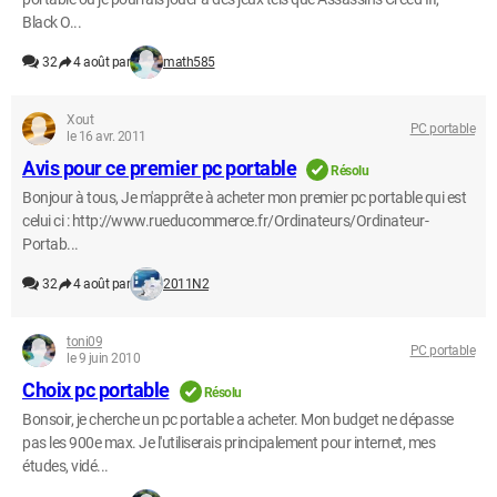
Black O...
32
4 août par
math585
Xout
PC portable
le 16 avr. 2011
Avis pour ce premier pc portable
Résolu
Bonjour à tous, Je m'apprête à acheter mon premier pc portable qui est
celui ci : http://www.rueducommerce.fr/Ordinateurs/Ordinateur-
Portab...
32
4 août par
2011N2
toni09
PC portable
le 9 juin 2010
Choix pc portable
Résolu
Bonsoir, je cherche un pc portable a acheter. Mon budget ne dépasse
pas les 900e max. Je l'utiliserais principalement pour internet, mes
études, vidé...