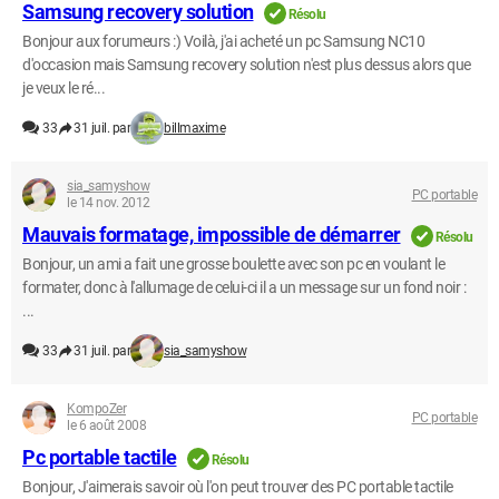
Samsung recovery solution
Résolu
Bonjour aux forumeurs :) Voilà, j'ai acheté un pc Samsung NC10
d'occasion mais Samsung recovery solution n'est plus dessus alors que
je veux le ré...
33
31 juil. par
billmaxime
sia_samyshow
PC portable
le 14 nov. 2012
Mauvais formatage, impossible de démarrer
Résolu
Bonjour, un ami a fait une grosse boulette avec son pc en voulant le
formater, donc à l'allumage de celui-ci il a un message sur un fond noir :
...
33
31 juil. par
sia_samyshow
KompoZer
PC portable
le 6 août 2008
Pc portable tactile
Résolu
Bonjour, J'aimerais savoir où l'on peut trouver des PC portable tactile