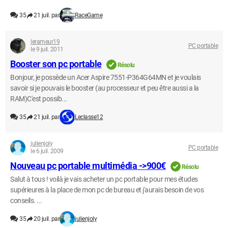
35
21 juil. par
RaceGame
lerameur19
PC portable
le 9 juil. 2011
Booster son pc portable
Résolu
Bonjour, je possède un Acer Aspire 7551-P364G64MN et je voulais
savoir si je pouvais le booster (au processeur et peu être aussi a la
RAM)C'est possib...
35
21 juil. par
Leclasse12
julienjoly
PC portable
le 6 juil. 2009
Nouveau pc portable multimédia ->900€
Résolu
Salut à tous ! voilà je vais acheter un pc portable pour mes études
supérieures à la place de mon pc de bureau et j'aurais besoin de vos
conseils. ...
35
20 juil. par
julienjoly