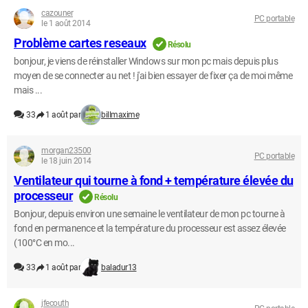
cazouner
PC portable
le 1 août 2014
Problème cartes reseaux
Résolu
bonjour, je viens de réinstaller Windows sur mon pc mais depuis plus
moyen de se connecter au net ! j'ai bien essayer de fixer ça de moi même
mais ...
33
1 août par
billmaxime
morgan23500
PC portable
le 18 juin 2014
Ventilateur qui tourne à fond + température élevée du
processeur
Résolu
Bonjour, depuis environ une semaine le ventilateur de mon pc tourne à
fond en permanence et la température du processeur est assez élevée
(100°C en mo...
33
1 août par
baladur13
jfecouth