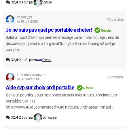
32
3 août par
toni09
monty_29
PC portable
le 19 juil. 2008
Je ne sais pas quel pc portable acheter!
Résolu
Salut a Tous! C'est mon premier message ce sur forum que je viens de
decouvrir(et qui est ma foi génial!)bon j'arrete mes louanges! bref,je
compte ...
32
2 août par
Oxyan
Utilisateur anonyme
PC portable
le 30 mars 2008
Aide svp sur choix ordi portable
Résolu
Bonjour, pourriez-vous me donner un petit avis sur ces 3 ordinateurs
portables SVP : 1)
http://www.rueducommerce.fr/Ordinateurs/Ordinateur-Portabl...
32
2 août par
schwarser