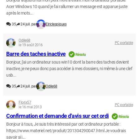
Bonjour aujourd'hui mon petit frère a éteint mon ordinateur portable
Acer Windows 10 quand je l'ai rallumer un message est apparue juste
après le mots...
35
24 juil. par
Elriclespiques
Odile68
PC portable
le 19 août 2016
Barre des taches inactive
Résolu
Bonjour, j'ai un ordinateur sous win10 dont la barre des taches devient
inactive, je ne peux donc pas accéder à mes dossiers, ni même à une clef
usb...
35
24 juil. par
Odile68
Florix57
PC portable
le 16 mai 2013
Confirmation et demande d'avis sur cet ordi
Résolu
Bonjour à tous, Je suis très intéressé par cet ordinateur portable :
https://www.materiel.net/produit/201304290047.html Je voudrais
savoir si i...