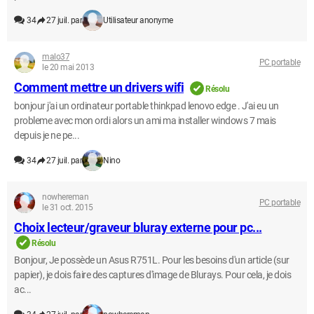
34
27 juil. par
Utilisateur anonyme
malo37
PC portable
le 20 mai 2013
Comment mettre un drivers wifi
Résolu
bonjour j'ai un ordinateur portable thinkpad lenovo edge . J'ai eu un
probleme avec mon ordi alors un ami ma installer windows 7 mais
depuis je ne pe...
34
27 juil. par
Nino
nowhereman
PC portable
le 31 oct. 2015
Choix lecteur/graveur bluray externe pour pc...
Résolu
Bonjour, Je possède un Asus R751L. Pour les besoins d'un article (sur
papier), je dois faire des captures d'image de Blurays. Pour cela, je dois
ac...