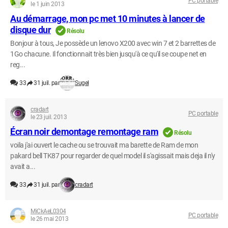
PC portable
le 1 juin 2013
Au démarrage, mon pc met 10 minutes à lancer de
disque dur
Résolu
Bonjour à tous, Je possède un lenovo X200 avec win 7 et 2 barrettes de
1Go chacune. Il fonctionnait très bien jusqu'à ce qu'il se coupe net en
reg...
33
31 juil. par
Sugel
cradart
PC portable
le 23 juil. 2013
Écran noir demontage remontage ram
Résolu
voila j'ai ouvert le cache ou se trouvait ma barette de Ram de mon
pakard bell TK87 pour regarder de quel model il s'agissait mais deja il n'y
avait a...
33
31 juil. par
cradart
MiCkAeL0304
PC portable
le 26 mai 2013