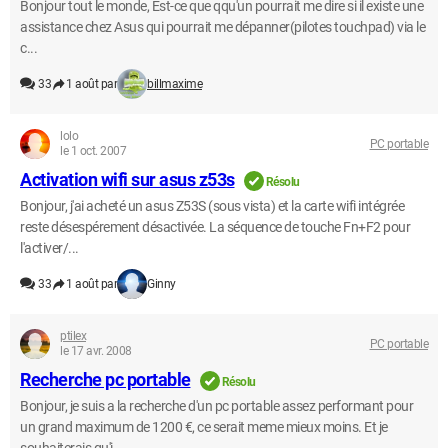
Bonjour tout le monde, Est-ce que qqu'un pourrait me dire si il existe une
assistance chez Asus qui pourrait me dépanner(pilotes touchpad) via le
c...
33
1 août par
billmaxime
lolo
PC portable
le 1 oct. 2007
Activation wifi sur asus z53s
Résolu
Bonjour, j'ai acheté un asus Z53S (sous vista) et la carte wifi intégrée
reste désespérement désactivée. La séquence de touche Fn+F2 pour
l'activer/...
33
1 août par
Ginny
ptilex
PC portable
le 17 avr. 2008
Recherche pc portable
Résolu
Bonjour, je suis a la recherche d'un pc portable assez performant pour
un grand maximum de 1200 €, ce serait meme mieux moins. Et je