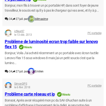
Bonjour, mon fils à trouver un pc portable HP, dans sont foyer de jeune
travailleur, le soucis est qu'il y à pas le chargeur qui vas avec, et il y à p...
34
27 juil. par
billmaxime
jcfleur87
PC portable
le 13 déc. 2013
Problème de luminosité ecran trop faible sur lenovo
flex 15
Résolu
Bonjour, Voila J'ai acheté récemment un pc portable avec écran tactile
Lenovo Flex 15 sous windows 8 mais j'ai un petit soucis c'est que la
lumino...
34
27 juil. par
Emilien
SimonDPS
PC portable
le 6 févr. 2018
Problème carte réseau et ip
Résolu
Bonsoir, Après avoir récupéré mon pc du SAV d'Auchan suite à un
problème d'affichage (changement de la dalle), je rencontre des