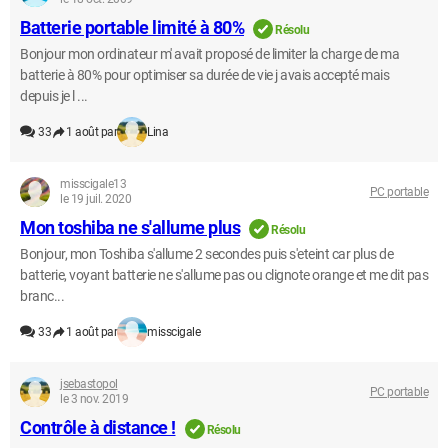
Batterie portable limité à 80%
Résolu
Bonjour mon ordinateur m' avait proposé de limiter la charge de ma
batterie à 80% pour optimiser sa durée de vie j avais accepté mais
depuis je l ...
33
1 août par
Lina
misscigale13
PC portable
le 19 juil. 2020
Mon toshiba ne s'allume plus
Résolu
Bonjour, mon Toshiba s'allume 2 secondes puis s'eteint car plus de
batterie, voyant batterie ne s'allume pas ou clignote orange et me dit pas
branc...
33
1 août par
misscigale
jsebastopol
PC portable
le 3 nov. 2019
Contrôle à distance !
Résolu