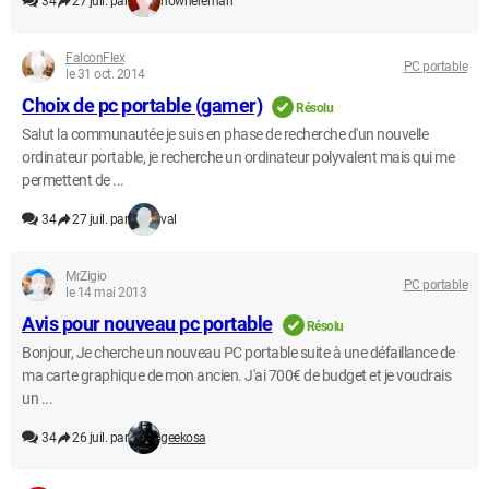
34
27 juil. par
nowhereman
FalconFlex
PC portable
le 31 oct. 2014
Choix de pc portable (gamer)
Résolu
Salut la communautée je suis en phase de recherche d'un nouvelle
ordinateur portable, je recherche un ordinateur polyvalent mais qui me
permettent de ...
34
27 juil. par
val
MrZigio
PC portable
le 14 mai 2013
Avis pour nouveau pc portable
Résolu
Bonjour, Je cherche un nouveau PC portable suite à une défaillance de
ma carte graphique de mon ancien. J'ai 700€ de budget et je voudrais
un ...
34
26 juil. par
geekosa