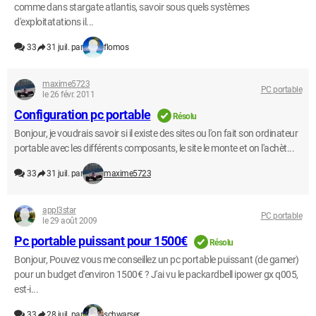
comme dans stargate atlantis, savoir sous quels systèmes
d'exploitatations il...
33
31 juil. par
flomos
maxime5723
PC portable
le 26 févr. 2011
Configuration pc portable
Résolu
Bonjour, je voudrais savoir si il existe des sites ou l'on fait son ordinateur
portable avec les différents composants, le site le monte et on l'achèt...
33
31 juil. par
maxime5723
appl3star
PC portable
le 29 août 2009
Pc portable puissant pour 1500€
Résolu
Bonjour, Pouvez vous me conseillez un pc portable puissant (de gamer)
pour un budget d'environ 1500€ ? J'ai vu le packardbell ipower gx q005,
est-i...
33
28 juil. par
schwarser