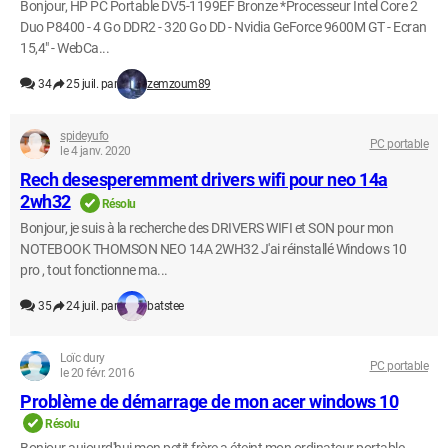
Bonjour, HP PC Portable DV5-1199EF Bronze *Processeur Intel Core 2
Duo P8400 - 4 Go DDR2 - 320 Go DD - Nvidia GeForce 9600M GT - Ecran
15,4" - WebCa...
34
25 juil. par
zemzoum89
spideyufo
PC portable
le 4 janv. 2020
Rech desesperemment drivers wifi pour neo 14a
2wh32
Résolu
Bonjour, je suis à la recherche des DRIVERS WIFI et SON pour mon
NOTEBOOK THOMSON NEO 14A 2WH32 J'ai réinstallé Windows 10
pro , tout fonctionne ma...
35
24 juil. par
batstee
Loïc dury
PC portable
le 20 févr. 2016
Problème de démarrage de mon acer windows 10
Résolu