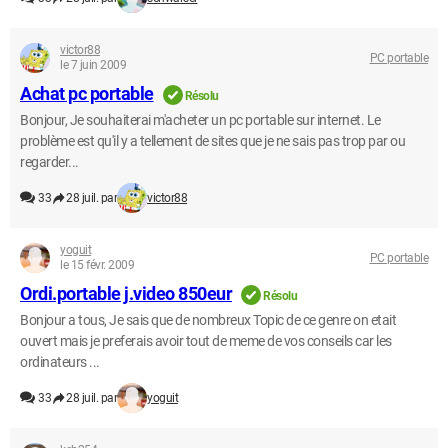
victor88
PC portable
le 7 juin 2009
Achat pc portable
Résolu
Bonjour, Je souhaiterai m'acheter un pc portable sur internet. Le
problème est qu'il y a tellement de sites que je ne sais pas trop par ou
regarder...
33
28 juil. par
victor88
yoguit
PC portable
le 15 févr. 2009
Ordi.portable j.video 850eur
Résolu
Bonjour a tous, Je sais que de nombreux Topic de ce genre on etait
ouvert mais je preferais avoir tout de meme de vos conseils car les
ordinateurs ...
33
28 juil. par
yoguit