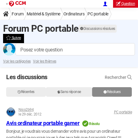
Question
Forum
Matériel & Système
Ordinateurs
PC portable
Forum PC portable
Discussions résolues
Suivre
Posez votre question
Voir les catégories
Voir les thèmes
Les discussions
Rechercher
Récentes
Sans réponse
Résolues
Nico2b94
PC portable
le 29 déc. 2012
Avis ordinateur portable gamer
Résolu
Bonjour, je voudrais vous demander votre avis pour un ordinateur
portable où je pourrais jouer à des jeux tels que Assassin's Creed III,