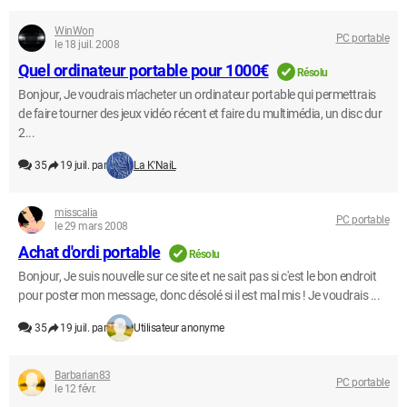
WinWon
PC portable
le 18 juil. 2008
Quel ordinateur portable pour 1000€
Résolu
Bonjour, Je voudrais m'acheter un ordinateur portable qui permettrais
de faire tourner des jeux vidéo récent et faire du multimédia, un disc dur
2...
35
19 juil. par
La K'NaiL
misscalia
PC portable
le 29 mars 2008
Achat d'ordi portable
Résolu
Bonjour, Je suis nouvelle sur ce site et ne sait pas si c'est le bon endroit
pour poster mon message, donc désolé si il est mal mis ! Je voudrais ...
35
19 juil. par
Utilisateur anonyme
Barbarian83
PC portable
le 12 févr.