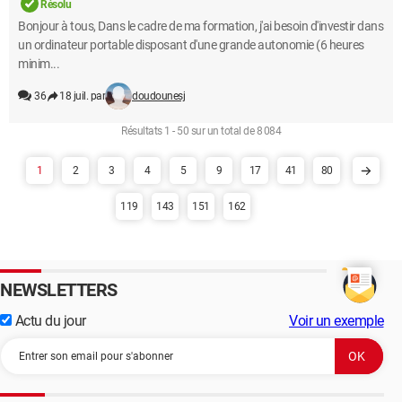
Résolu
Bonjour à tous, Dans le cadre de ma formation, j'ai besoin d'investir dans
un ordinateur portable disposant d'une grande autonomie (6 heures
minim...
36
18 juil. par
doudounesj
Résultats 1 - 50 sur un total de 8 084
1
2
3
4
5
9
17
41
80
119
143
151
162
NEWSLETTERS
Actu du jour
Voir un exemple