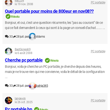
keb254
PC portable
le 19 nov. 2008
Quel portable pour moins de 800eur en nov08??
Résolu
Bonjour, et oui, c'est une question récurrente, les "pas au courant" de ce
qui ce fait demandent à ceux qui sont à la page un conseil d'achat....... ...
33
28 juil. par
ddams
BadGones69
PC portable
le 6 août 2008
Cherche pc portable
Résolu
Bonjour, voila je cherche un PC portable, je cherche depuis des heures,
mais je ne trouve rien qui me convienne, voila le détail de la configuration
...
33
28 juil. par
bahja345
lange-vin
PC portable
le 26 oct. 2025
Pc portable hp
Résolu