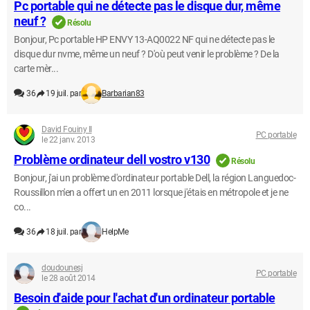
Pc portable qui ne détecte pas le disque dur, même
neuf ?
Résolu
Bonjour, Pc portable HP ENVY 13-AQ0022 NF qui ne détecte pas le
disque dur nvme, même un neuf ? D'où peut venir le problème ? De la
carte mèr...
36
19 juil. par
Barbarian83
David Fouiny II
PC portable
le 22 janv. 2013
Problème ordinateur dell vostro v130
Résolu
Bonjour, j'ai un problème d'ordinateur portable Dell, la région Languedoc-
Roussillon m'en a offert un en 2011 lorsque j'étais en métropole et je ne
co...
36
18 juil. par
HelpMe
doudounesj
PC portable
le 28 août 2014
Besoin d'aide pour l'achat d'un ordinateur portable