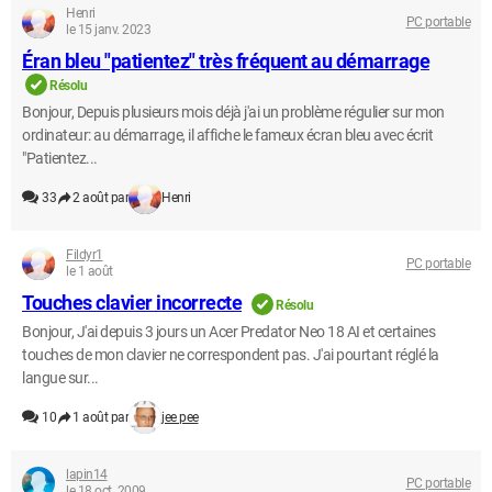
Henri
PC portable
le 15 janv. 2023
Éran bleu "patientez" très fréquent au démarrage
Résolu
Bonjour, Depuis plusieurs mois déjà j'ai un problème régulier sur mon
ordinateur: au démarrage, il affiche le fameux écran bleu avec écrit
"Patientez...
33
2 août par
Henri
Fildyr1
PC portable
le 1 août
Touches clavier incorrecte
Résolu
Bonjour, J'ai depuis 3 jours un Acer Predator Neo 18 AI et certaines
touches de mon clavier ne correspondent pas. J'ai pourtant réglé la
langue sur...
10
1 août par
jee pee
lapin14
PC portable
le 18 oct. 2009