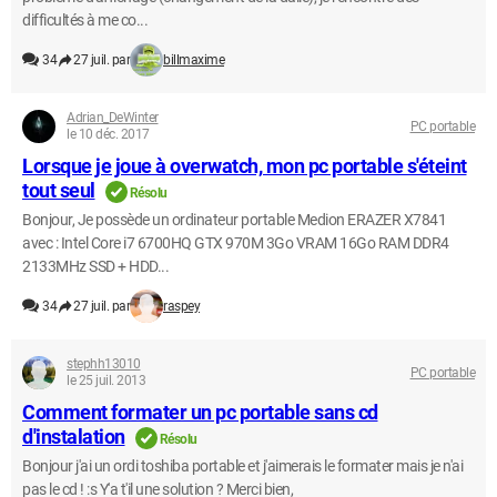
difficultés à me co...
34
27 juil. par
billmaxime
Adrian_DeWinter
PC portable
le 10 déc. 2017
Lorsque je joue à overwatch, mon pc portable s'éteint
tout seul
Résolu
Bonjour, Je possède un ordinateur portable Medion ERAZER X7841
avec : Intel Core i7 6700HQ GTX 970M 3Go VRAM 16Go RAM DDR4
2133MHz SSD + HDD...
34
27 juil. par
raspey
stephh13010
PC portable
le 25 juil. 2013
Comment formater un pc portable sans cd
d'instalation
Résolu
Bonjour j'ai un ordi toshiba portable et j'aimerais le formater mais je n'ai
pas le cd ! :s Y'a t'il une solution ? Merci bien,