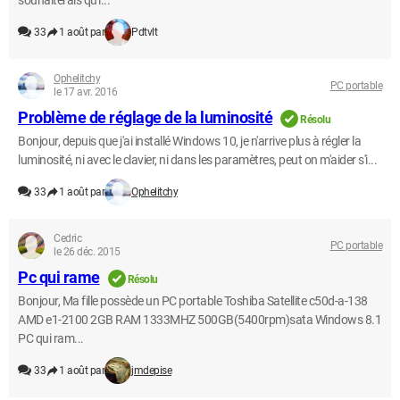
souhaiterais qu'i...
33
1 août par
Pdtvlt
Ophelitchy
PC portable
le 17 avr. 2016
Problème de réglage de la luminosité
Résolu
Bonjour, depuis que j'ai installé Windows 10, je n'arrive plus à régler la
luminosité, ni avec le clavier, ni dans les paramètres, peut on m'aider s'i...
33
1 août par
Ophelitchy
Cedric
PC portable
le 26 déc. 2015
Pc qui rame
Résolu
Bonjour, Ma fille possède un PC portable Toshiba Satellite c50d-a-138
AMD e1-2100 2GB RAM 1333MHZ 500GB(5400rpm)sata Windows 8.1
PC qui ram...
33
1 août par
jmdepise