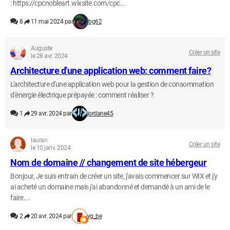
: https://cpcnobleart.wixsite.com/cpc...
8
11 mai 2024 par
bg62
Auguste
Créer un site
le 28 avr. 2024
Architecture d'une application web: comment faire?
L'architecture d'une application web pour la gestion de consommation
d'énergie électrique prépayée : comment réaliser ?
1
29 avr. 2024 par
jordane45
lauran
Créer un site
le 10 janv. 2024
Nom de domaine // changement de site hébergeur
Bonjour, Je suis entrain de créer un site, j'avais commencer sur WIX et j'y
ai acheté un domaine mais j'ai abandonné et demandé à un ami de le
faire....
2
20 avr. 2024 par
yg_be