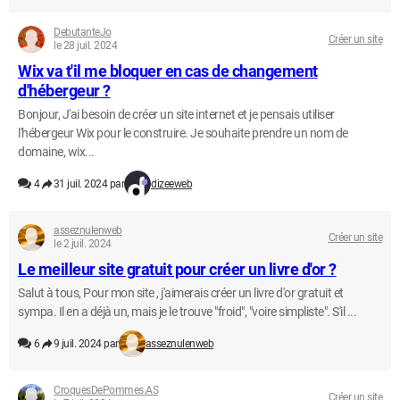
DebutanteJo
Créer un site
le 28 juil. 2024
Wix va t'il me bloquer en cas de changement
d'hébergeur ?
Bonjour, J'ai besoin de créer un site internet et je pensais utiliser
l'hébergeur Wix pour le construire. Je souhaite prendre un nom de
domaine, wix...
4
31 juil. 2024 par
dizeeweb
asseznulenweb
Créer un site
le 2 juil. 2024
Le meilleur site gratuit pour créer un livre d'or ?
Salut à tous, Pour mon site , j'aimerais créer un livre d'or gratuit et
sympa. Il en a déjà un, mais je le trouve "froid", "voire simpliste". S'il ...
6
9 juil. 2024 par
asseznulenweb
CroquesDePommes.AS
Créer un site