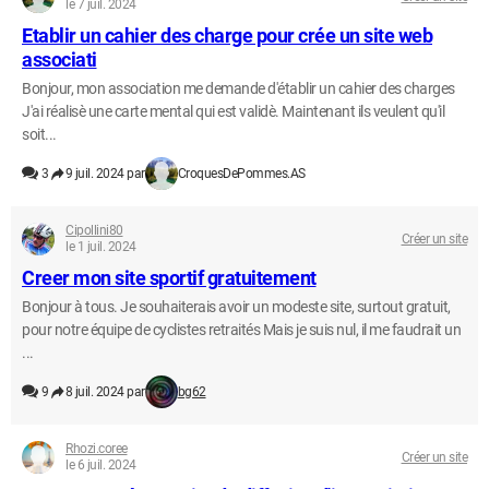
le 7 juil. 2024
Etablir un cahier des charge pour crée un site web
associati
Bonjour, mon association me demande d'établir un cahier des charges
J'ai réalisè une carte mental qui est validè. Maintenant ils veulent qu'il
soit...
3
9 juil. 2024 par
CroquesDePommes.AS
Cipollini80
Créer un site
le 1 juil. 2024
Creer mon site sportif gratuitement
Bonjour à tous. Je souhaiterais avoir un modeste site, surtout gratuit,
pour notre équipe de cyclistes retraités Mais je suis nul, il me faudrait un
...
9
8 juil. 2024 par
bg62
Rhozi.coree
Créer un site
le 6 juil. 2024