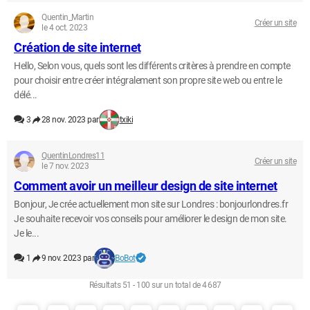
Quentin_Martin
Créer un site
le 4 oct. 2023
Création de site internet
Hello, Selon vous, quels sont les différents critères à prendre en compte
pour choisir entre créer intégralement son propre site web ou entre le
délé...
3
28 nov. 2023 par
txiki
QuentinLondres11
Créer un site
le 7 nov. 2023
Comment avoir un meilleur design de site internet
Bonjour, Je crée actuellement mon site sur Londres : bonjourlondres.fr
Je souhaite recevoir vos conseils pour améliorer le design de mon site.
Je le...
1
9 nov. 2023 par
BoBot
Résultats 51 - 100 sur un total de 4 687