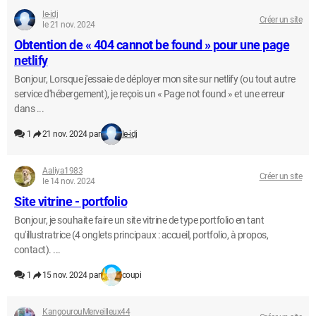
le-idj
Créer un site
le 21 nov. 2024
Obtention de « 404 cannot be found » pour une page
netlify
Bonjour, Lorsque j'essaie de déployer mon site sur netlify (ou tout autre
service d'hébergement), je reçois un « Page not found » et une erreur
dans ...
1
21 nov. 2024 par
le-idj
Aaliya1983
Créer un site
le 14 nov. 2024
Site vitrine - portfolio
Bonjour, je souhaite faire un site vitrine de type portfolio en tant
qu'illustratrice (4 onglets principaux : accueil, portfolio, à propos,
contact). ...
1
15 nov. 2024 par
coupi
KangourouMerveilleux44