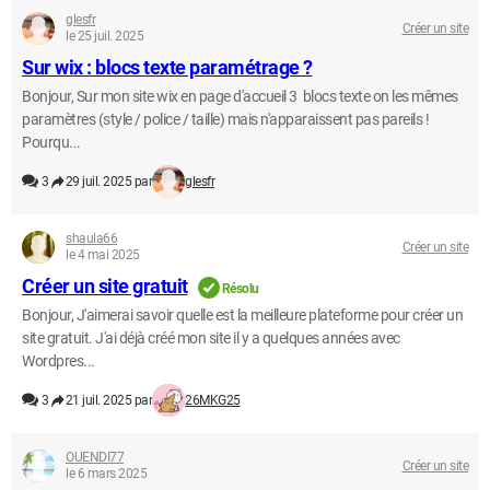
glesfr
Créer un site
le 25 juil. 2025
Sur wix : blocs texte paramétrage ?
Bonjour, Sur mon site wix en page d'accueil 3 blocs texte on les mêmes
paramètres (style / police / taille) mais n'apparaissent pas pareils !
Pourqu...
3
29 juil. 2025 par
glesfr
shaula66
Créer un site
le 4 mai 2025
Créer un site gratuit
Résolu
Bonjour, J'aimerai savoir quelle est la meilleure plateforme pour créer un
site gratuit. J'ai déjà créé mon site il y a quelques années avec
Wordpres...
3
21 juil. 2025 par
26MKG25
OUENDI77
Créer un site
le 6 mars 2025