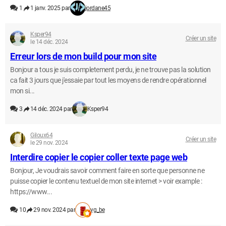
1
1 janv. 2025 par
jordane45
Ksper94
Créer un site
le 14 déc. 2024
Erreur lors de mon build pour mon site
Bonjour a tous je suis completement perdu, je ne trouve pas la solution
ca fait 3 jours que j'essaie par tout les moyens de rendre opérationnel
mon si...
3
14 déc. 2024 par
Ksper94
Giloux64
Créer un site
le 29 nov. 2024
Interdire copier le copier coller texte page web
Bonjour, Je voudrais savoir comment faire en sorte que personne ne
puisse copier le contenu textuel de mon site internet > voir example :
https://www...
10
29 nov. 2024 par
yg_be