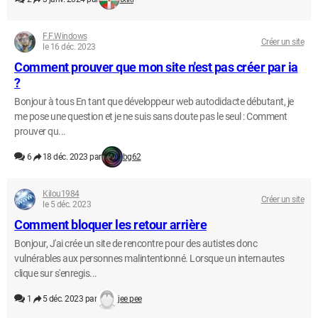
F.F.Windows
Créer un site
le 16 déc. 2023
Comment prouver que mon site n'est pas créer par ia
?
Bonjour à tous En tant que développeur web autodidacte débutant, je
me pose une question et je ne suis sans doute pas le seul : Comment
prouver qu...
6
18 déc. 2023 par
bg62
Kilou1984
Créer un site
le 5 déc. 2023
Comment bloquer les retour arrière
Bonjour, J'ai crée un site de rencontre pour des autistes donc
vulnérables aux personnes malintentionné. Lorsque un internautes
clique sur s'enregis...
1
5 déc. 2023 par
jee pee