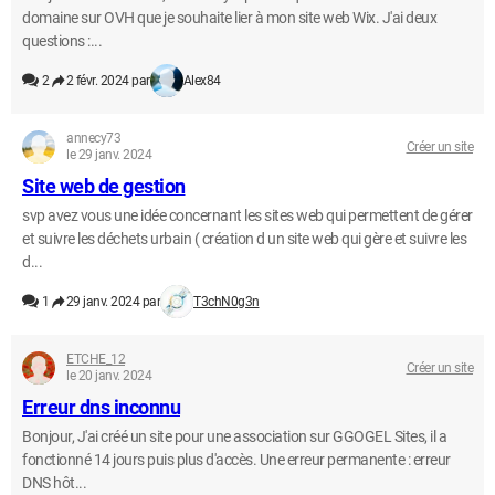
domaine sur OVH que je souhaite lier à mon site web Wix. J'ai deux
questions :...
2
2 févr. 2024 par
Alex84
annecy73
Créer un site
le 29 janv. 2024
Site web de gestion
svp avez vous une idée concernant les sites web qui permettent de gérer
et suivre les déchets urbain ( création d un site web qui gère et suivre les
d...
1
29 janv. 2024 par
T3chN0g3n
ETCHE_12
Créer un site
le 20 janv. 2024
Erreur dns inconnu
Bonjour, J'ai créé un site pour une association sur GGOGEL Sites, il a
fonctionné 14 jours puis plus d'accès. Une erreur permanente : erreur
DNS hôt...