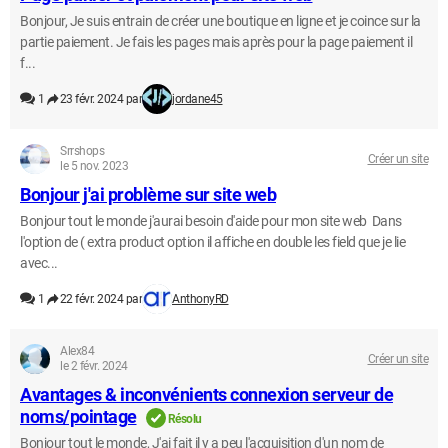
Bonjour, Je suis entrain de créer une boutique en ligne et je coince sur la
partie paiement. Je fais les pages mais après pour la page paiement il
f...
1
23 févr. 2024 par
jordane45
Srrshops
Créer un site
le 5 nov. 2023
Bonjour j'ai problème sur site web
Bonjour tout le monde j'aurai besoin d'aide pour mon site web Dans
l'option de ( extra product option il affiche en double les field que je lie
avec...
1
22 févr. 2024 par
AnthonyRD
Alex84
Créer un site
le 2 févr. 2024
Avantages & inconvénients connexion serveur de
noms/pointage
Résolu
Bonjour tout le monde, J'ai fait il y a peu l'acquisition d'un nom de