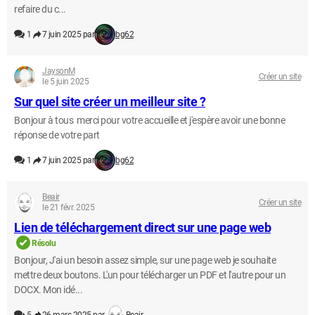
refaire du c...
1
7 juin 2025 par
bg62
JaysonM
Créer un site
le 5 juin 2025
Sur quel site créer un meilleur site ?
Bonjour à tous merci pour votre accueille et j'espère avoir une bonne
réponse de votre part
1
7 juin 2025 par
bg62
Beair
Créer un site
le 21 févr. 2025
Lien de téléchargement direct sur une page web
Résolu
Bonjour, J'ai un besoin assez simple, sur une page web je souhaite
mettre deux boutons. L'un pour télécharger un PDF et l'autre pour un
DOCX. Mon idé...