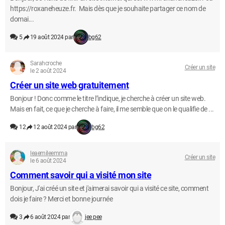
https://roxaneheuze.fr. Mais dès que je souhaite partager ce nom de
domai...
5
19 août 2024 par
bg62
Sarahcroche
Créer un site
le 2 août 2024
Créer un site web gratuitement
Bonjour ! Donc comme le titre l’indique, je cherche à créer un site web.
Mais en fait, ce que je cherche à faire, il me semble que on le qualifie de ...
12
12 août 2024 par
bg62
leaemileemma
Créer un site
le 6 août 2024
Comment savoir qui a visité mon site
Bonjour, J'ai créé un site et j'aimerai savoir qui a visité ce site, comment
dois je faire ? Merci et bonne journée
3
6 août 2024 par
jee pee