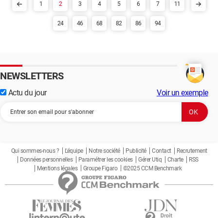
1
2
3
4
5
6
7
11
24
46
68
82
86
94
NEWSLETTERS
Actu du jour
Voir un exemple
Qui sommes-nous ?
L'équipe
Notre société
Publicité
Contact
Recrutement
Données personnelles
Paramétrer les cookies
Gérer Utiq
Charte
RSS
Mentions légales
Groupe Figaro
©2025 CCM Benchmark