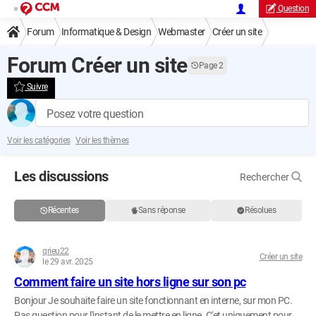
Question
Forum
Informatique & Design
Webmaster
Créer un site
Forum Créer un site
Page 2
Suivre
Posez votre question
Voir les catégories
Voir les thèmes
Les discussions
Rechercher
Récentes
Sans réponse
Résolues
qrieu22
Créer un site
le 29 avr. 2025
Comment faire un site hors ligne sur son pc
Bonjour Je souhaite faire un site fonctionnant en interne, sur mon PC.
Pas question pour l'instant de le mettre en ligne. C'et uniquement pour