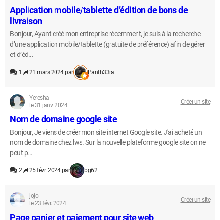
Application mobile/tablette d’édition de bons de
livraison
Bonjour, Ayant créé mon entreprise récemment, je suis à la recherche
d’une application mobile/tablette (gratuite de préférence) afin de gérer
et d’éd...
1
21 mars 2024 par
Panth33ra
Yeresha
Créer un site
le 31 janv. 2024
Nom de domaine google site
Bonjour, Je viens de créer mon site internet Google site. J'ai acheté un
nom de domaine chez lws. Sur la nouvelle plateforme google site on ne
peut p...
2
25 févr. 2024 par
bg62
jojo
Créer un site
le 23 févr. 2024
Page panier et paiement pour site web