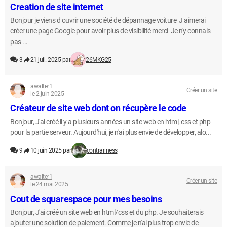
Creation de site internet
Bonjour je viens d ouvrir une société de dépannage voiture J aimerai
créer une page Google pour avoir plus de visibilité merci Je n'y connais
pas ...
3
21 juil. 2025 par
26MKG25
awalter1
Créer un site
le 2 juin 2025
Créateur de site web dont on récupère le code
Bonjour, J'ai créé il y a plusieurs années un site web en html, css et php
pour la partie serveur. Aujourd'hui, je n'ai plus envie de développer, alo...
9
10 juin 2025 par
contrariness
awalter1
Créer un site
le 24 mai 2025
Cout de squarespace pour mes besoins
Bonjour, J'ai créé un site web en html/css et du php. Je souhaiterais
ajouter une solution de paiement. Comme je n'ai plus trop envie de