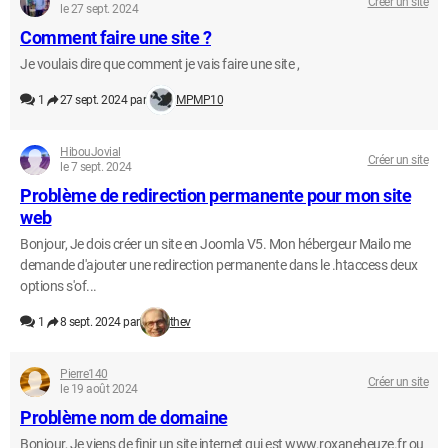
Créer un site
le 27 sept. 2024
Comment faire une site ?
Je voulais dire que comment je vais faire une site ,
1
27 sept. 2024 par
MPMP10
HibouJovial
Créer un site
le 7 sept. 2024
Problème de redirection permanente pour mon site
web
Bonjour, Je dois créer un site en Joomla V5. Mon hébergeur Mailo me
demande d'ajouter une redirection permanente dans le .htaccess deux
options s'of...
1
8 sept. 2024 par
thev
Pierre140
Créer un site
le 19 août 2024
Problème nom de domaine
Bonjour, Je viens de finir un site internet qui est www.roxaneheuze.fr ou