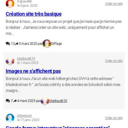
Kepouette
Créer un site
le 5 janv. 2025
Création site très basique
Bonjour à tous , Je vous expose un projet que j'ai mais que je n'arrive pas
à réaliser . J'aimerai créer un site web , uniquement pour afficher un
me...
13
5 mars 2025 par
DrPage
khalloud610
Créer un site
le 1 mars 2025
Images ne s'affichent pas
Bonjour à tous J’ai un site web hébergé chez OVH à cette adresse "
khaledosman fr " Je l’avais créé il y a des années en bricolant selon mes
maigre...
7
4 mars 2025 par
khalloud610
jpfayeccm
Créer un site
le 17 janv. 2025