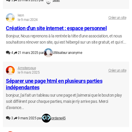
5
26 mars 2025 par
Beair
leon
Créer un site
le 9 mai 2024
Création d'un site internet : espace personnel
Bonjour, Nous reprenons à la rentrée la tête d'une association, et nous
souhaitons rénover son site, qui est hébergé sur un site gratuit, et qui n'...
4
21 mars 2025 par
Utilisateur anonyme
Amsteroque
Créer un site
le 9 mars 2025
Séparer une page html en plusieurs parties
indépendantes
bonjour, j'ai fait un tableau sur une page et j'aimerai que le bouton play
soit différent pour chaque parties, mais je n'y arrive pas. Merci
d'avance...
3
9 mars 2025 par
jordane45