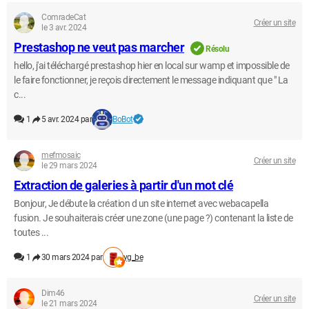
ComradeCat
Créer un site
le 3 avr. 2024
Prestashop ne veut pas marcher
Résolu
hello, j'ai téléchargé prestashop hier en local sur wamp et impossible de
le faire fonctionner, je reçois directement le message indiquant que " La
c...
1
5 avr. 2024 par
BoBot
mefmosaic
Créer un site
le 29 mars 2024
Extraction de galeries à partir d'un mot clé
Bonjour, Je débute la création d un site internet avec webacapella
fusion. Je souhaiterais créer une zone (une page ?) contenant la liste de
toutes ...
1
30 mars 2024 par
yg_be
Dim46
Créer un site
le 21 mars 2024