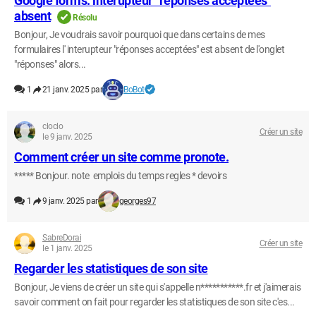
Google forms: interupteur "réponses acceptées"
absent
Résolu
Bonjour, Je voudrais savoir pourquoi que dans certains de mes
formulaires l' interupteur "réponses acceptées" est absent de l'onglet
"réponses" alors...
1
21 janv. 2025 par
BoBot
cloclo
Créer un site
le 9 janv. 2025
Comment créer un site comme pronote.
***** Bonjour. note emplois du temps regles * devoirs
1
9 janv. 2025 par
georges97
SabreDorai
Créer un site
le 1 janv. 2025
Regarder les statistiques de son site
Bonjour, Je viens de créer un site qui s'appelle n***********.fr et j'aimerais
savoir comment on fait pour regarder les statistiques de son site c'es...