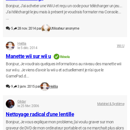
Bonjour, J'ai acheter une Wii U et reçu un code pour télécharger un jeu...
J'ai téléchargé le jeu mais à présent je voudrais formater ma Console...
...
5
28 nov. 2014 par
Utilisateur anonyme
Heillia
Wii U
le 5 déc. 2014
Manette wii sur wii u
Résolu
Bonjour, Je voudrais quelques informations au niveau des manette wii
sur wii u. Je viens d'avoir la wii u et actuellement je n'ai que le
GamePad.d...
9
3 janv. 2015 par
Heillia
Gildar
Matériel & Système
le 25 févr. 2006
Nettoyage radical d'une lentille
Bonjour, Je vous explique mon probleme, j'ai voulu graver sur mon
graveur de DVD de mon ordinateur portable et ca ne marchait plus alors