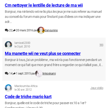
Cm nettoyer le lentille de lecture de ma wii
Bonjour, ma nintendo wii ne lis plus les jeux je me suis referer au manuel
au conseil du forum mais pour l'instant pas d'idees on ma indiquer une
adr...
22
20 mars 2016 par
danounino
lamiss62300
Wii
le 3 juil. 2010
Ma manette wii ne veut plus se connecter
Bonjour à tous, j'ai un problème , ma wii n'a pas fonctionner pendant un
moment ce qui fait que mon grand frère a regarder ce qui n'allait pas , il...
14
1 sept. 2015 par
linkookami
Mackoumba Africa
Jeux vidéo
le 30 avr. 2012
Code de triche mario kart
Bonjour, quelle est le code de triche pour passer ex:10 a 1er?