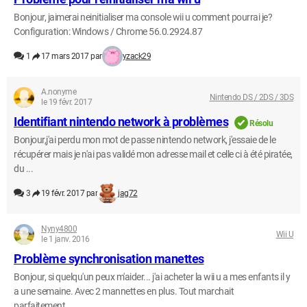
Bonjour, jaimerai neinitialiser ma console wii u comment pourrai je?
Configuration: Windows / Chrome 56.0.2924.87
1
17 mars 2017 par
yzack29
A.nonyme
Nintendo DS / 2DS / 3DS
le 19 févr. 2017
Identifiant nintendo network à problèmes
Résolu
Bonjour,j'ai perdu mon mot de passe nintendo network, j'essaie de le
récupérer mais je n'ai pas validé mon adresse mail et celle ci à été piratée,
du ...
3
19 févr. 2017 par
jag72
Nyny4800
Wii U
le 1 janv. 2016
Problème synchronisation manettes
Bonjour, si quelqu'un peux m'aider... j'ai acheter la wii u a mes enfants il y
a une semaine. Avec 2 mannettes en plus. Tout marchait
parfaitement...