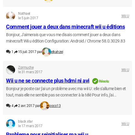
Nathael
Wii U
le 5 juin 2017
Comment jouer a deux dans minecraft wii u éditions
Bonjour, J'aimerais que vous me disais comment jouer a deux dans
minecraft Wii u édition Configuration: Android / Chrome 58.0.3029.83
1
15 juil. 2017 par
elkahzei
Zormuche
Wii U
le 31 mars 2017
Wii u ne se connecte plus hdmi ni avi
Résolu
Bonjour je poste car j'ai un problème avec ma wii U : elle s'allume bien et
tout, mais elle ne semble pas se connecter à la télé Pour info, j'ai...
4
2 avr. 2017 par
poco13
black star
Wii U
le 17 mars 2017
Probleme pour reinitialiser ma wii u