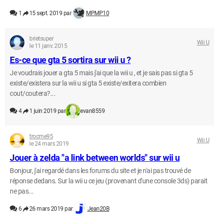
1
15 sept. 2019 par
MPMP10
brietsuper
Wii U
le 11 janv. 2015
Es-ce que gta 5 sortira sur wii u ?
Je voudrais jouer a gta 5 mais j'ai que la wii u , et je sais pas si gta 5
existe/existera sur la wii u si gta 5 existe/exitera combien
cout/coutera?...
4
1 juin 2019 par
evan8559
trocme95
Wii U
le 24 mars 2019
Jouer à zelda "a link between worlds" sur wii u
Bonjour, j'ai regardé dans les forums du site et je n'ai pas trouvé de
réponse dedans. Sur la wii u ce jeu (provenant d'une console 3ds) parait
ne pas...
6
26 mars 2019 par
Jean20B