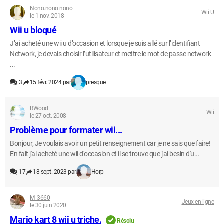
Nono.nono.nono
Wii U
le 1 nov. 2018
Wii u bloqué
J’ai acheté une wii u d’occasion et lorsque je suis allé sur l’identifiant
Network, je devais choisir l’utilisateur et mettre le mot de passe network
...
3
15 févr. 2024 par
presque
RWood
Wii
le 27 oct. 2008
Problème pour formater wii...
Bonjour, Je voulais avoir un petit renseignement car je ne sais que faire!
En fait j'ai acheté une wii d'occasion et il se trouve que j'ai besin d'u...
17
18 sept. 2023 par
Horp
M_3660
Jeux en ligne
le 30 juin 2020
Mario kart 8 wii u triche.
Résolu