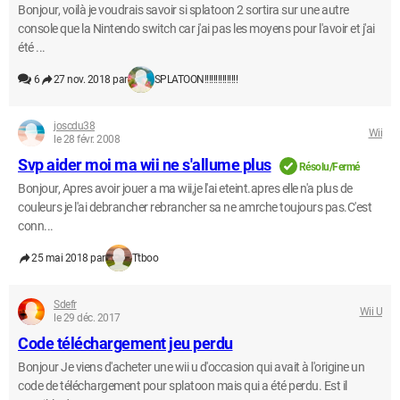
Bonjour, voilà je voudrais savoir si splatoon 2 sortira sur une autre
console que la Nintendo switch car j'ai pas les moyens pour l'avoir et j'ai
été ...
6
27 nov. 2018 par
SPLATOON!!!!!!!!!!!!!!!
joscdu38
Wii
le 28 févr. 2008
Svp aider moi ma wii ne s'allume plus
Résolu/Fermé
Bonjour, Apres avoir jouer a ma wii,je l'ai eteint.apres elle n'a plus de
couleurs je l'ai debrancher rebrancher sa ne amrche toujours pas.C'est
conn...
25 mai 2018 par
Ttboo
Sdefr
Wii U
le 29 déc. 2017
Code téléchargement jeu perdu
Bonjour Je viens d'acheter une wii u d'occasion qui avait à l'origine un
code de téléchargement pour splatoon mais qui a été perdu. Est il