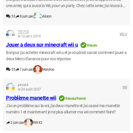
une amie, qui a aussi la Wii, pour un party. Chez cette amie, j'ai réussi à...
53
8 juin par
Alison
Tt1710
Wii U
le 13 janv. 2016
Jouer a deux sur minecraft wii u
Résolu
Bonjour j'ai acheter minecraft wii u et je voudrait savoir comment jouer a
deux Merci d'avance pour vos réponse
55
7 juin par
Marylou
pino64
Wii
le 24 août 2007
Problème manette wii
Résolu/Fermé
J'ai un problème sur la wii, j'ai deux manette et j'ai cassé ma manette
numéro 1 et maintenant je ne plus allumer ma wii comment faire?
2 juin par
WII 42