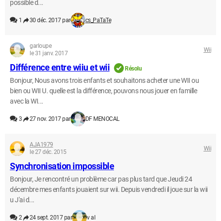
possible d...
1
30 déc. 2017 par
cs_PaTaTe
garloupe
Wii
le 31 janv. 2017
Différence entre wiiu et wii
Résolu
Bonjour, Nous avons trois enfants et souhaitons acheter une WII ou
bien ou WII U. quelle est la différence, pouvons nous jouer en famille
avec la WI...
3
27 nov. 2017 par
DF MENOCAL
AJA1979
Wii
le 27 déc. 2015
Synchronisation impossible
Bonjour, Je rencontré un problème car pas plus tard que Jeudi 24
décembre mes enfants jouaient sur wii. Depuis vendredi il joue sur la wii
u J'ai d...
2
24 sept. 2017 par
v al