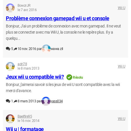
BowzrJR
Wii U
le 7 avr. 2016
Problème connexion gamepad wii u et console
Bonjour, J'ai un problème de connexion avec mon gamepad. Il ne veut
plus se connecter avec ma Wii U, la console ne le repère plus. Il y a
quelqu...
5
10 nov. 2016 par
wawa zll
adri78
Wii U
le 8 mars 2013
Jeux wii u compatible wii?
Résolu
Bonjour, j'aimerai savoir si les jeux de wii U sont compatible avec la wii
merci d'avance.
1
8 mars 2013 par
yass034
Baelfire95
Wii U
le 16 nov. 2014
Wii u | formatage