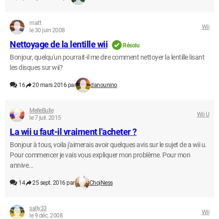
matt
Wii
le 30 juin 2008
Nettoyage de la lentille wii
Résolu
Bonjour, quelqu'un pourrait-il me dire comment nettoyer la lentille lisant
les disques sur wii?
16
20 mars 2016 par
danounino
MelleBulle
Wii U
le 7 juil. 2015
La wii u faut-il vraiment l'acheter ?
Bonjour à tous, voila j'aimerais avoir quelques avis sur le sujet de a wii u.
Pour commencer je vais vous expliquer mon problème. Pour mon
annive...
14
25 sept. 2016 par
ChojNess
sally33
Wii
le 9 déc. 2008