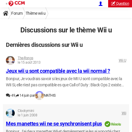
Question
Forum
Thème wii u
Discussions sur le thème Wii u
Dernières discussions sur Wii u
The-Ronos
Wii U
le 15 août 2013
Jeux wii u sont compatible avec la wii normal ?
Bonjour, Je voudrais savoir si les jeux de WII U sont compatible avec la
WII Si, elle n'est pas compatible es que Call of Duty : Black Ops 2 existe...
49
14 juin par
MATHIS
Clockymini
Wii
le 1 juin 2008
Mes manettes wii ne se synchronisent plus
Résolu
Bonjour, J'ai deux manettes Wii et dernièrement je les ai apporté chez