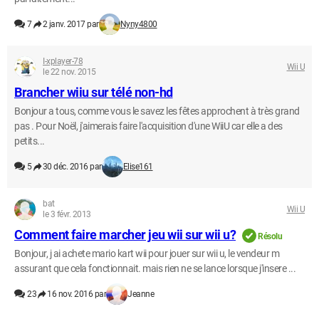
7
2 janv. 2017 par
Nyny4800
I-xplayer-78
Wii U
le 22 nov. 2015
Brancher wiiu sur télé non-hd
Bonjour a tous, comme vous le savez les fêtes approchent à très grand
pas . Pour Noël, j'aimerais faire l'acquisition d'une WiiU car elle a des
petits...
5
30 déc. 2016 par
Elise161
bat
Wii U
le 3 févr. 2013
Comment faire marcher jeu wii sur wii u?
Résolu
Bonjour, j ai achete mario kart wii pour jouer sur wii u, le vendeur m
assurant que cela fonctionnait. mais rien ne se lance lorsque j'insere ...
23
16 nov. 2016 par
Jeanne