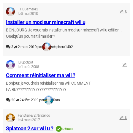
THEGamer42
Wii U
le 5 mai 2018
Installer un mod sur minecraft wii u
BONJOURS, Je voudrais installer un mod sur minecraft wii u edition...
Quelqu'un pourrait il m'aider ?
3
2 mars 2019 par
sehphora1402
lulupotpot
Wii
le 1 août 2008
Comment réinitialiser ma wii ?
Bonjour, je voudrais reinitialiser ma wii. COMMENT
FAIRE??????????????????????????
20
24 févr. 2019 par
Roro
FanDisneyEtNintendo
Wii U
le 4 mars 2017
Splatoon 2 sur wii u ?
Résolu