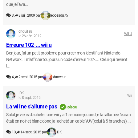
que je l'ava...
3
8 juil. 2009 par
lebossdu75
chouille3
Wii U
le 26 déc. 2012
Erreure 102-... wii u
Bonjour, j'ai un petit probleme pour creer mon identifiant Nintendo
Network. Il m'affiche toujours un code d'erreur 102-.... Celui qui revient
l...
4
2 sept. 2015 par
xbroveur
IDK
Wii
le 8 sept. 2015
La wii ne s'allume pas
Résolu
Salut,je viens d'acheter une wii y a 1 semaine,quand je l'ai allumée l'écran
était en noir et blanc,donc j'ai acheté un cable YUV(celui à 5 branches),...
13
14 sept. 2015 par
IDK