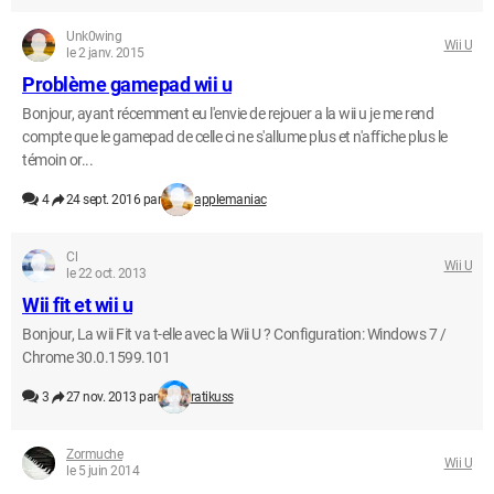
Unk0wing
Wii U
le 2 janv. 2015
Problème gamepad wii u
Bonjour, ayant récemment eu l'envie de rejouer a la wii u je me rend
compte que le gamepad de celle ci ne s'allume plus et n'affiche plus le
témoin or...
4
24 sept. 2016 par
applemaniac
Cl
Wii U
le 22 oct. 2013
Wii fit et wii u
Bonjour, La wii Fit va t-elle avec la Wii U ? Configuration: Windows 7 /
Chrome 30.0.1599.101
3
27 nov. 2013 par
ratikuss
Zormuche
Wii U
le 5 juin 2014