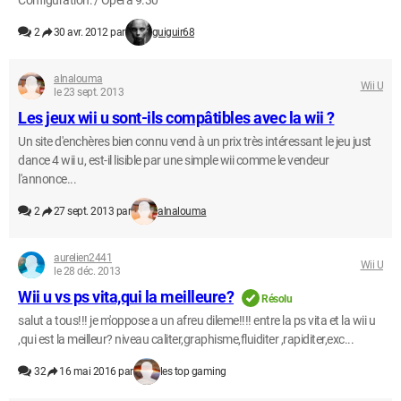
Configuration: / Opera 9.30
2
30 avr. 2012 par
guiguir68
alnalouma
Wii U
le 23 sept. 2013
Les jeux wii u sont-ils compâtibles avec la wii ?
Un site d'enchères bien connu vend à un prix très intéressant le jeu just
dance 4 wii u, est-il lisible par une simple wii comme le vendeur
l'annonce...
2
27 sept. 2013 par
alnalouma
aurelien2441
Wii U
le 28 déc. 2013
Wii u vs ps vita,qui la meilleure?
Résolu
salut a tous!!! je m'oppose a un afreu dileme!!!! entre la ps vita et la wii u
,qui est la meilleur? niveau caliter,graphisme,fluiditer ,rapiditer,exc...
32
16 mai 2016 par
les top gaming