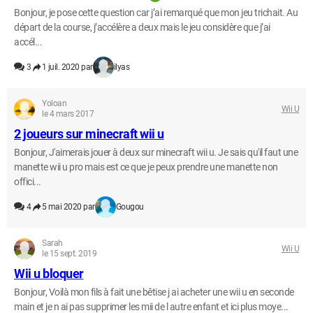
Bonjour, je pose cette question car j’ai remarqué que mon jeu trichait. Au
départ de la course, j’accélère a deux mais le jeu considère que j’ai
accél...
3
1 juil. 2020 par
ilyas
Yoloan
Wii U
le 4 mars 2017
2 joueurs sur minecraft wii u
Bonjour, J'aimerais jouer à deux sur minecraft wii u. Je sais qu'il faut une
manette wii u pro mais est ce que je peux prendre une manette non
offici...
4
5 mai 2020 par
Gougou
Sarah
Wii U
le 15 sept. 2019
Wii u bloquer
Bonjour, Voilà mon fils à fait une bêtise j ai acheter une wii u en seconde
main et je n ai pas supprimer les mii de l autre enfant et ici plus moye...