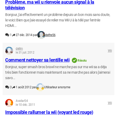
Problème, ma wii u n'envoie aucun signal à la
télévision
Bonjour, j'ai effectivement un problème depuis un bon mois sans doute,
le voici: Bien que j'aie essayé de relier ma Wii U à la télé par l'entrée
HDMI...
1
27 déc. 2014 par
delfre56
dellm
Wii
le 31 juil. 2012
Comment nettoyer sa lentille wii
Résolu
Bonjour, super smash bros brawl ne marche pas sur ma wii sa a déja
très bien fonctionner mais maintenant sa ne marche pas alors j'aimerai
savo...
3
1 août 2012 par
Utilisateur anonyme
Avatar54
Wii
le 10 déc. 2011
Impossible rallumer la wii (voyant led rouge)