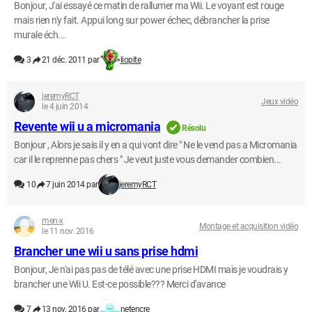
Bonjour, J'ai essayé ce matin de rallumer ma Wii. Le voyant est rouge
mais rien n'y fait. Appui long sur power échec, débrancher la prise
murale éch...
3
21 déc. 2011 par
liopite
jeremyRCT
Jeux vidéo
le 4 juin 2014
Revente wii u a micromania
Résolu
Bonjour , Alors je sais il y en a qui vont dire " Ne le vend pas a Micromania
car il le reprenne pas chers " Je veut juste vous demander combien...
10
7 juin 2014 par
jeremyRCT
men-x
Montage et acquisition vidéo
le 11 nov. 2016
Brancher une wii u sans prise hdmi
Bonjour, Je n'ai pas pas de télé avec une prise HDMI mais je voudrais y
brancher une Wii U. Est-ce possible??? Merci d'avance
7
13 nov. 2016 par
netencre