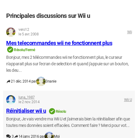
Principales discussions sur Wii u
vero12
Wii
le 5 avr. 2008
Mes telecommandes wii ne fonctionnent plus
Résolu/Fermé
Bonjour, mes 2 télécommandes wii ne fonctionnent plus, le curseur
n'apparait plus sur l'ecran de selection et quand j'appuie sur un bouton,
les deu...
21 déc. 2014 par
3nanie
luna_1987
Wii U
le 2 nov. 2014
Réinitialiser wii u
Résolu
Bonjour, Je vais vendre ma Wii U et j'aimerais bien la réinitialiser afin que
toutes mes données soient effacées. Comment faire ? Merci pour vot...
3
14 janv. 2016 par
Moi