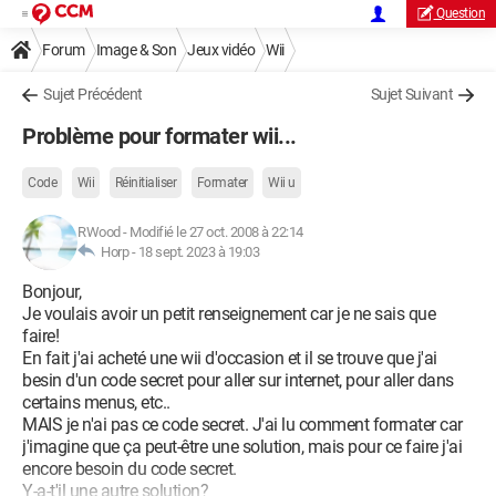
Question
Forum
Image & Son
Jeux vidéo
Wii
Sujet Précédent
Sujet Suivant
Problème pour formater wii...
Code
Wii
Réinitialiser
Formater
Wii u
RWood
-
Modifié le 27 oct. 2008 à 22:14
Horp -
18 sept. 2023 à 19:03
Bonjour,
Je voulais avoir un petit renseignement car je ne sais que
faire!
En fait j'ai acheté une wii d'occasion et il se trouve que j'ai
besin d'un code secret pour aller sur internet, pour aller dans
certains menus, etc..
MAIS je n'ai pas ce code secret. J'ai lu comment formater car
j'imagine que ça peut-être une solution, mais pour ce faire j'ai
encore besoin du code secret.
Y-a-t'il une autre solution?