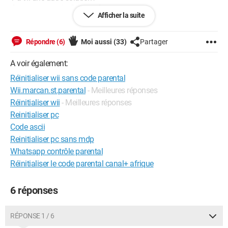
Je vous remercie d'avance!
Afficher la suite
Configuration: 
Windows Vista

Internet Explorer 8.0
Répondre (6)
Moi aussi
(33)
Partager
A voir également:
Réinitialiser wii sans code parental
Wii.marcan.st.parental
- Meilleures réponses
Réinitialiser wii
- Meilleures réponses
Reinitialiser pc
Code ascii
Reinitialiser pc sans mdp
Whatsapp contrôle parental
Réinitialiser le code parental canal+ afrique
6 réponses
RÉPONSE 1 / 6