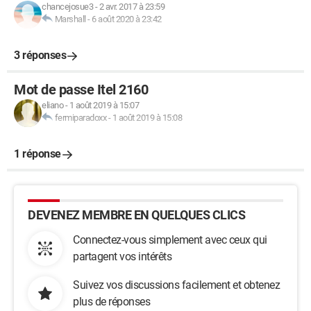
chancejosue3
-
2 avr. 2017 à 23:59
Marshall
-
6 août 2020 à 23:42
3 réponses
Mot de passe Itel 2160
eliano
-
1 août 2019 à 15:07
fermiparadoxx
-
1 août 2019 à 15:08
1 réponse
DEVENEZ MEMBRE EN QUELQUES CLICS
Connectez-vous simplement avec ceux qui
partagent vos intérêts
Suivez vos discussions facilement et obtenez
plus de réponses