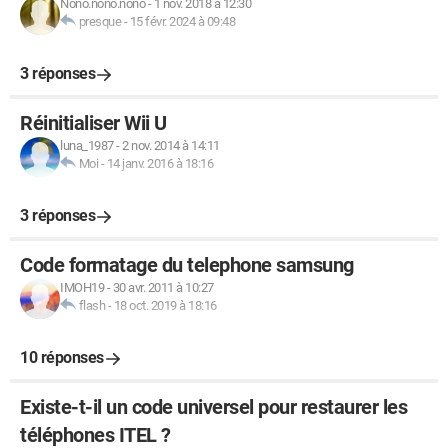
Nono.nono.nono
-
1 nov. 2018 à 12:30
presque
-
15 févr. 2024 à 09:48
3 réponses
Réinitialiser Wii U
luna_1987
-
2 nov. 2014 à 14:11
Moi
-
14 janv. 2016 à 18:16
3 réponses
Code formatage du telephone samsung
IMOH19
-
30 avr. 2011 à 10:27
flash
-
18 oct. 2019 à 18:16
10 réponses
Existe-t-il un code universel pour restaurer les
téléphones ITEL ?