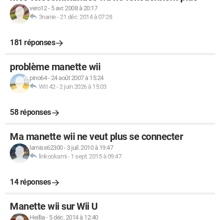
vero12
-
5 avr. 2008 à 20:17
3nanie
-
21 déc. 2014 à 07:28
181 réponses
problème manette wii
pino64
-
24 août 2007 à 15:24
WII 42
-
2 juin 2026 à 15:03
58 réponses
Ma manette wii ne veut plus se connecter
lamiss62300
-
3 juil. 2010 à 19:47
linkookami
-
1 sept. 2015 à 09:47
14 réponses
Manette wii sur Wii U
Heillia
-
5 déc. 2014 à 12:40