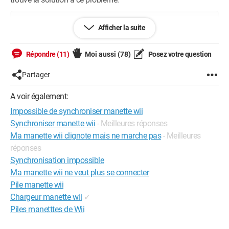
Configuration: 
Mac OS X

Afficher la suite
Firefox 2.0.0.14
Répondre (11)
Moi aussi
(78)
Posez votre question
Partager
A voir également:
Impossible de synchroniser manette wii
Synchroniser manette wii
- Meilleures réponses
Ma manette wii clignote mais ne marche pas
- Meilleures
réponses
Synchronisation impossible
Ma manette wii ne veut plus se connecter
Pile manette wii
Chargeur manette wii
✓
Piles manetttes de Wii