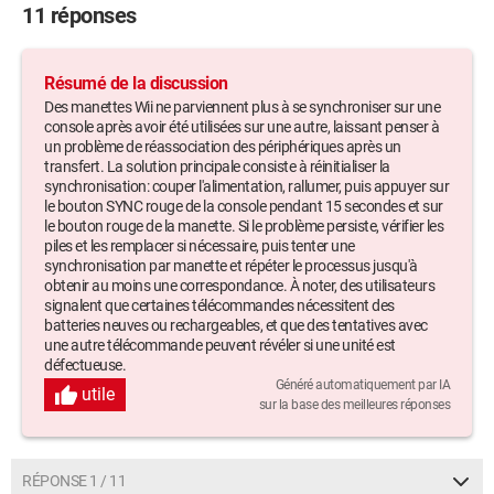
11 réponses
Résumé de la discussion
Des manettes Wii ne parviennent plus à se synchroniser sur une
console après avoir été utilisées sur une autre, laissant penser à
un problème de réassociation des périphériques après un
transfert. La solution principale consiste à réinitialiser la
synchronisation: couper l'alimentation, rallumer, puis appuyer sur
le bouton SYNC rouge de la console pendant 15 secondes et sur
le bouton rouge de la manette. Si le problème persiste, vérifier les
piles et les remplacer si nécessaire, puis tenter une
synchronisation par manette et répéter le processus jusqu'à
obtenir au moins une correspondance. À noter, des utilisateurs
signalent que certaines télécommandes nécessitent des
batteries neuves ou rechargeables, et que des tentatives avec
une autre télécommande peuvent révéler si une unité est
défectueuse.
Généré automatiquement par IA
utile
sur la base des meilleures réponses
RÉPONSE 1 / 11