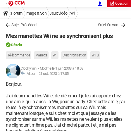
Question
Forum
Image & Son
Jeux vidéo
Wii
Sujet Précédent
Sujet Suivant
Mes manettes Wii ne se synchronisent plus
Résolu
Télécommande
Manette
Wii
Synchronisation
Wii u
Clockymini
-
Modifié le 1 juin 2008 à 18:53
Alison -
21 oct. 2023 à 17:05
Bonjour,
J'ai deux manettes Wii et dernièrement je les ai apporté chez
une amie, qui a aussi la Wii, pour un party. Chez cette amie, j'ai
réussi à synchroniser mes manettes sur sa Wii, mais
maintenant lorsque je suis chez moi et que j'essaye de les
synchroniser sur ma Wii, les manettes ne veulent plus et elles
ne clignotent même pas. J'ai cherché partout et je n'ai pas
trouvé la solution à ce problème.