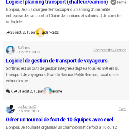
Logiciel planning transport (chaffeur/camion)
Fermé
Bonjour, Je suis chargée de m'occuper du planning d'une petite
entreprise de transports (10aine de camions et salariés...) Je cherche
un logiciel...
28 sept. 2015 par
darkcattz
Softlimo
Comptabilité / Gestion
le 27 mai 2008
Logiciel de gestion de transport de voyageurs
Softlimo est un outil de gestion integrée adapté a tous les métiers du
transport de voyageurs: Grande Remise, Petite Remise, Location de
véhucules av...
6
31 août 2015 par
jerome
guillaumek2
Excel
le 5 sept. 2013
Gérer un tournoi de foot de 10 équipes avec exel
Bonjour, Je souhaite organiser un championnat de foot à 10 ou 12