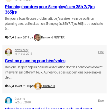
Planning horaires pour 5 employés en 35h 7/7jrs
365jrs
Bonjour a tous Grosse problématique j’essaie en vain de sortir un
planning avec cette situation: 5 employés 35h 7/7jrs 365jrs Je souhaite
ê...
7
8 janv. 2019 par
Raymond PENTIER
alexfrenchy
Excel
le 14 oct. 2018
Gestion planning pour bénévoles
Bonjour, Je gère depuis peu une association dont les bénévoles doivent
intervenir sur différent lieux. Auriez-vous des suggestions ou exemples
de ...
5
15 oct. 2018 par
Frenchie83
Guyzmo
Excel
le 2 oct. 2018