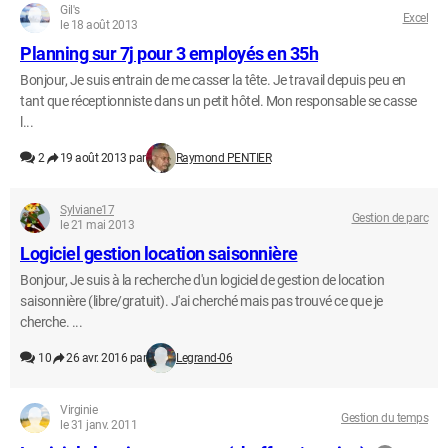
Gil's
Excel
le 18 août 2013
Planning sur 7j pour 3 employés en 35h
Bonjour, Je suis entrain de me casser la tête. Je travail depuis peu en
tant que réceptionniste dans un petit hôtel. Mon responsable se casse
l...
2
19 août 2013 par
Raymond PENTIER
Sylviane17
Gestion de parc
le 21 mai 2013
Logiciel gestion location saisonnière
Bonjour, Je suis à la recherche d'un logiciel de gestion de location
saisonnière (libre/gratuit). J'ai cherché mais pas trouvé ce que je
cherche. ...
10
26 avr. 2016 par
Legrand-06
Virginie
Gestion du temps
le 31 janv. 2011