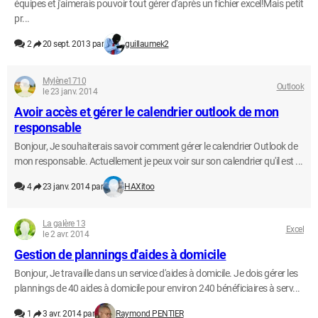
équipes et j'aimerais pouvoir tout gérer d'après un fichier excel!Mais petit
pr...
2
20 sept. 2013 par
guillaumek2
Mylène1710
Outlook
le 23 janv. 2014
Avoir accès et gérer le calendrier outlook de mon
responsable
Bonjour, Je souhaiterais savoir comment gérer le calendrier Outlook de
mon responsable. Actuellement je peux voir sur son calendrier qu'il est ...
4
23 janv. 2014 par
HAXitoo
La galère 13
Excel
le 2 avr. 2014
Gestion de plannings d'aides à domicile
Bonjour, Je travaille dans un service d'aides à domicile. Je dois gérer les
plannings de 40 aides à domicile pour environ 240 bénéficiaires à serv...
1
3 avr. 2014 par
Raymond PENTIER