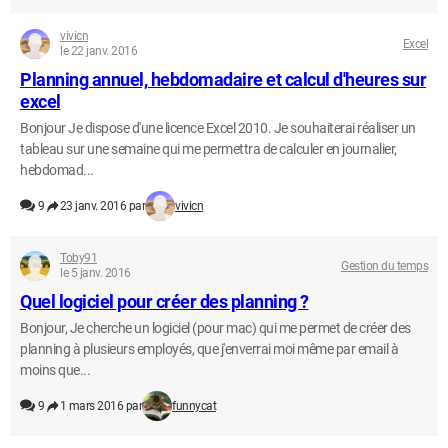
vivicn
Excel
le 22 janv. 2016
Planning annuel, hebdomadaire et calcul d'heures sur
excel
Bonjour Je dispose d'une licence Excel 2010. Je souhaiterai réaliser un
tableau sur une semaine qui me permettra de calculer en journalier,
hebdomad...
9
23 janv. 2016 par
vivicn
Toby91
Gestion du temps
le 5 janv. 2016
Quel logiciel pour créer des planning ?
Bonjour, Je cherche un logiciel (pour mac) qui me permet de créer des
planning à plusieurs employés, que j'enverrai moi même par email à
moins que...
9
1 mars 2016 par
funnycat