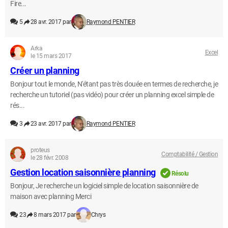
Fire...
5
28 avr. 2017 par
Raymond PENTIER
Arka
Excel
le 15 mars 2017
Créer un planning
Bonjour tout le monde, N'étant pas très douée en termes de recherche, je
recherche un tutoriel (pas vidéo) pour créer un planning excel simple de
rés...
3
23 avr. 2017 par
Raymond PENTIER
proteus
Comptabilité / Gestion
le 28 févr. 2008
Gestion location saisonnière planning
Résolu
Bonjour, Je recherche un logiciel simple de location saisonnière de
maison avec planning Merci
23
8 mars 2017 par
Chrys