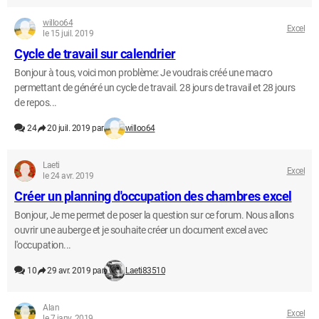
willoo64
Excel
le 15 juil. 2019
Cycle de travail sur calendrier
Bonjour à tous, voici mon problème: Je voudrais créé une macro
permettant de généré un cycle de travail. 28 jours de travail et 28 jours
de repos...
24
20 juil. 2019 par
willoo64
Laeti
Excel
le 24 avr. 2019
Créer un planning d'occupation des chambres excel
Bonjour, Je me permet de poser la question sur ce forum. Nous allons
ouvrir une auberge et je souhaite créer un document excel avec
l'occupation...
10
29 avr. 2019 par
Laeti83510
Alan
Excel
le 7 janv. 2019