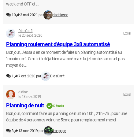
week-end OFF et ...
10
3 mai 2021 par
dachiasse
DidsCraft
Excel
le 20 sept. 2020
Planning roulement d'équipe 3x8 automatisé
Bonjour, J'essais en ce moment de faire un planning automatisé au
"maximum". Celui-ci à déjà bien avancé mais là je tombe sur os et pas
moyen de ...
1
7 oct. 2020 par
DidsCraft
didine
Excel
le 13 nov. 2019
Planning de nuit
Résolu
Bonjour, comment faire un planning de nuit en 10h , 21h -7h , pour une
équipe de 4 personnes voir une 5éme pour remplacement merci
3
13 nov. 2019 par
irongege