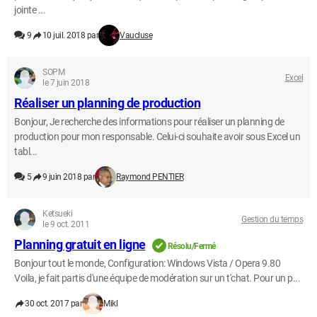
jointe ...
9
10 juil. 2018 par
Vaucluse
SOPM
Excel
le 7 juin 2018
Réaliser un planning de production
Bonjour, Je recherche des informations pour réaliser un planning de
production pour mon responsable. Celui-ci souhaite avoir sous Excel un
tabl...
5
9 juin 2018 par
Raymond PENTIER
Ketsueki
Gestion du temps
le 9 oct. 2011
Planning gratuit en ligne
Résolu/Fermé
Bonjour tout le monde, Configuration: Windows Vista / Opera 9.80
Voila, je fait partis d'une équipe de modération sur un t'chat. Pour un p...
30 oct. 2017 par
Mikl