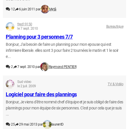
12
6 juin 2011 par
Mytå
fred19150
Bureautique
le 7 sept. 2010
Planning pour 3 personnes 7/7
Bonjour, J'ai besoin de faire un planning pour mon epouse qui est
infirmiere liberale. elles sont 3 pour faire 2 tournées le matin et 1 le soir
e...
2
7 sept. 2010 par
Raymond PENTIER
Sud video
TV & Vidéo
le 2 juil. 2009
Logiciel pour faire des plannings
Bonjour, Je viens d'être nommé chef d'équipe et je suis obligé de faire des
plannings pour mon équipe de six personnes. C'est pour cela que je suis
...
25
29 mai 2013 par
laurentD