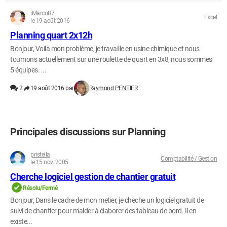
iMarco87
Excel
le 19 août 2016
Planning quart 2x12h
Bonjour, Voilà mon problème, je travaille en usine chimique et nous
tournons actuellement sur une roulette de quart en 3x8, nous sommes
5 équipes. ...
2
19 août 2016 par
Raymond PENTIER
Principales discussions sur Planning
pristella
Comptabilité / Gestion
le 15 nov. 2005
Cherche logiciel gestion de chantier gratuit
Résolu/Fermé
Bonjour, Dans le cadre de mon metier, je cheche un logiciel gratuit de
suivi de chantier pour m'aider à élaborer des tableau de bord. Il en
existe...