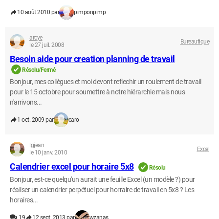
10 août 2010 par
pimponpimp
arcye
Bureautique
le 27 juil. 2008
Besoin aide pour creation planning de travail
Résolu/Fermé
Bonjour, mes collègues et moi devont reflechir un roulement de travail
pour le 15 octobre pour soumettre à notre hiérarchie mais nous
n'arrivons...
1 oct. 2009 par
caro
lgjean
Excel
le 10 janv. 2010
Calendrier excel pour horaire 5x8
Résolu
Bonjour, est-ce quelqu'un aurait une feuille Excel (un modèle ?) pour
réaliser un calendrier perpétuel pour horraire de travail en 5x8 ? Les
horaires...
19
12 sept. 2013 par
wzanas