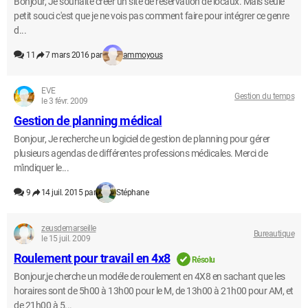
Bonjour, Je souhaite créer un site de réservation de locaux. Mais seule
petit souci c'est que je ne vois pas comment faire pour intégrer ce genre
d...
11
7 mars 2016 par
ammoyous
EVE
Gestion du temps
le 3 févr. 2009
Gestion de planning médical
Bonjour, Je recherche un logiciel de gestion de planning pour gérer
plusieurs agendas de différentes professions médicales. Merci de
m'indiquer le...
9
14 juil. 2015 par
Stéphane
zeusdemarseille
Bureautique
le 15 juil. 2009
Roulement pour travail en 4x8
Résolu
Bonjour,je cherche un modéle de roulement en 4X8 en sachant que les
horaires sont de 5h00 à 13h00 pour le M, de 13h00 à 21h00 pour AM, et
de 21h00 à 5...