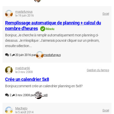
mastafungus
Excel
le 19 juin 2016
Remplissage automatique de planning + calcul du
nombre d'heures
Résolu
Bonjour, Je cherche à remplir automatiquement mon planning ci-
dessous. Je m'explique : J'aimerais pouvoir cliquer sur un prénom,
ensuite sélection...
5
20 juin 2016 par
mastafungus
medchar66
Gestion du temps
le 3 nov. 2008
Crée un calendrier 5x8
Bonjour,comment crée un calendrier planning en 5x8?
2
3 nov. 2008 par
_will
Macfredo
Excel
le 5 août 2014