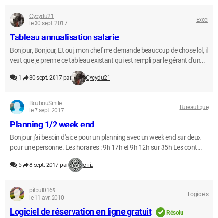
Cycydu21
Excel
le 30 sept. 2017
Tableau annualisation salarie
Bonjour, Bonjour, Et oui, mon chef me demande beaucoup de chose lol, il
veut que je prenne ce tableau existant qui est rempli par le gérant d'un...
1
30 sept. 2017 par
Cycydu21
BoubouSmile
Bureautique
le 7 sept. 2017
Planning 1/2 week end
Bonjour j'ai besoin d'aide pour un planning avec un week end sur deux
pour une personne. Les horaires : 9h 17h et 9h 12h sur 35h Les cont...
5
8 sept. 2017 par
eriiic
pitbul0169
Logiciels
le 11 avr. 2010
Logiciel de réservation en ligne gratuit
Résolu