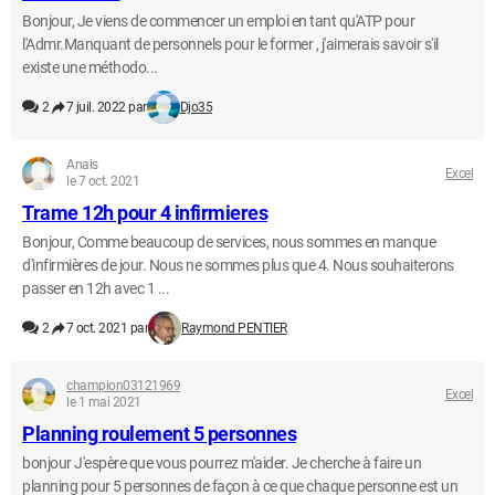
Bonjour, Je viens de commencer un emploi en tant qu'ATP pour
l'Admr.Manquant de personnels pour le former , j'aimerais savoir s'il
existe une méthodo...
2
7 juil. 2022 par
Djo35
Anais
Excel
le 7 oct. 2021
Trame 12h pour 4 infirmieres
Bonjour, Comme beaucoup de services, nous sommes en manque
d'infirmières de jour. Nous ne sommes plus que 4. Nous souhaiterons
passer en 12h avec 1 ...
2
7 oct. 2021 par
Raymond PENTIER
champion03121969
Excel
le 1 mai 2021
Planning roulement 5 personnes
bonjour J'espère que vous pourrez m'aider. Je cherche à faire un
planning pour 5 personnes de façon à ce que chaque personne est un