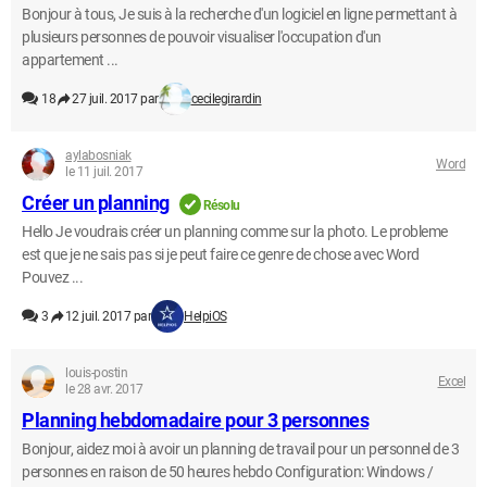
Bonjour à tous, Je suis à la recherche d'un logiciel en ligne permettant à
plusieurs personnes de pouvoir visualiser l'occupation d'un
appartement ...
18
27 juil. 2017 par
cecilegirardin
aylabosniak
Word
le 11 juil. 2017
Créer un planning
Résolu
Hello Je voudrais créer un planning comme sur la photo. Le probleme
est que je ne sais pas si je peut faire ce genre de chose avec Word
Pouvez ...
3
12 juil. 2017 par
HelpiOS
louis-postin
Excel
le 28 avr. 2017
Planning hebdomadaire pour 3 personnes
Bonjour, aidez moi à avoir un planning de travail pour un personnel de 3
personnes en raison de 50 heures hebdo Configuration: Windows /