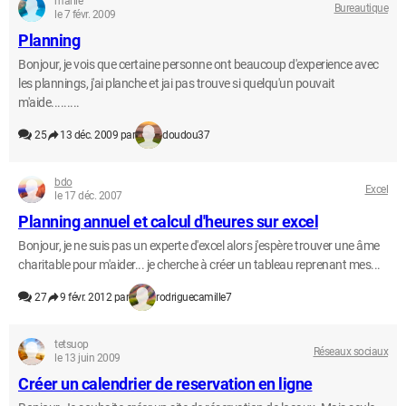
mariie
Bureautique
le 7 févr. 2009
Planning
Bonjour, je vois que certaine personne ont beaucoup d'experience avec
les plannings, j'ai planche et jai pas trouve si quelqu'un pouvait
m'aide.........
25
13 déc. 2009 par
doudou37
bdo
Excel
le 17 déc. 2007
Planning annuel et calcul d'heures sur excel
Bonjour, je ne suis pas un experte d'excel alors j'espère trouver une âme
charitable pour m'aider... je cherche à créer un tableau reprenant mes...
27
9 févr. 2012 par
rodriguecamille7
tetsuop
Réseaux sociaux
le 13 juin 2009
Créer un calendrier de reservation en ligne