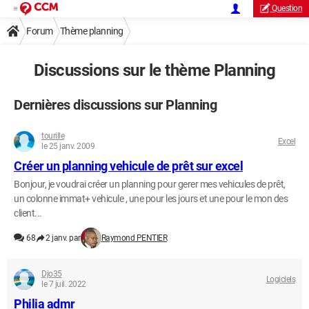
Question
Forum
Thème planning
Discussions sur le thème Planning
Dernières discussions sur Planning
tourille
Excel
le 25 janv. 2009
Créer un planning vehicule de prêt sur excel
Bonjour, je voudrai créer un planning pour gerer mes vehicules de prêt,
un colonne immat+ vehicule , une pour les jours et une pour le mon des
client...
68
2 janv. par
Raymond PENTIER
Djo35
Logiciels
le 7 juil. 2022
Philia admr