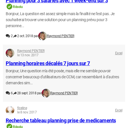
Planning pour 3 salariés avec 1 week-end sur 3
Résolu
Bonjour, La question est assez simple mais la finalité ne l'est pas. Je
souhaiterai trouver une solution pour un planning prévu pour 3
personne...
2
2 oct. 2018 par
Raymond PENTIER
Raymond PENTIER
Excel
le 13 nov. 2017
Planning horaires décalés 7 jours sur 7
Bonjour, Une question m'a été posée, mais elle me semble pouvoir
concerner beaucoup d'utilisateurs de CCM, car ressemblant à d'autres
demandes sim...
6
28 sept. 2018 par
Raymond PENTIER
ficeline
Excel
le 8 nov. 2017
Recherche tableau planning prise de medicaments
Résolu