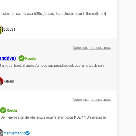
necté mon scaner acer 620u. j'ai suivi les instruction sur le théme [Linux]
bob031
Autres distributions Linux
andriva)
Résolu
 un dual boot. Si quelqu'un pouvais prendre quelques minutes de son
kaham
Autres distributions Linux
Résolu
Dernière version de kde, je suis pour l'instant sous KDE 4.1 J'aimerais le
mamiemando