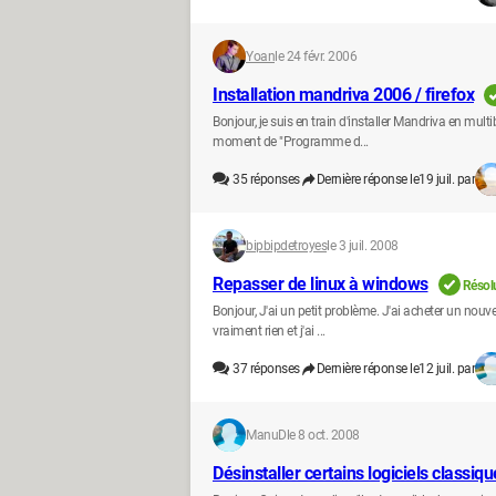
Yoan
le 24 févr. 2006
Installation mandriva 2006 / firefox
Bonjour, je suis en train d'installer Mandriva en mul
moment de "Programme d...
35
réponses
Dernière réponse le
19 juil. par
bipbipdetroyes
le 3 juil. 2008
Repasser de linux à windows
Résol
Bonjour, J'ai un petit problème. J'ai acheter un nouv
vraiment rien et j'ai ...
37
réponses
Dernière réponse le
12 juil. par
ManuD
le 8 oct. 2008
Désinstaller certains logiciels classiq