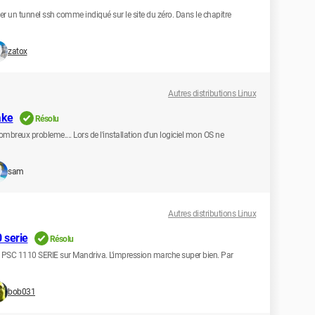
éer un tunnel ssh comme indiqué sur le site du zéro. Dans le chapitre
zatox
Autres distributions Linux
ake
Résolu
nombreux probleme.... Lors de l'installation d'un logiciel mon OS ne
sam
Autres distributions Linux
 serie
Résolu
 PSC 1110 SERIE sur Mandriva. L'impression marche super bien. Par
bob031