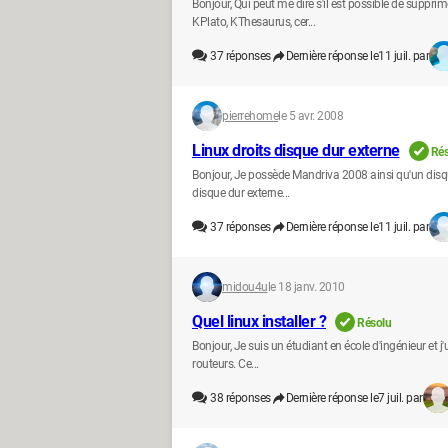
Bonjour, Qui peut me dire s'il est possible de suppri
KPlato, KThesaurus, cer...
37
réponses
Dernière réponse le
11 juil. par
pierrehome
le 5 avr. 2008
Linux droits disque dur externe
Rés
Bonjour, Je possède Mandriva 2008 ainsi qu'un disque 
disque dur externe...
37
réponses
Dernière réponse le
11 juil. par
midou4u
le 18 janv. 2010
Quel linux installer ?
Résolu
Bonjour, Je suis un étudiant en école d'ingénieur et j
routeurs. Ce...
38
réponses
Dernière réponse le
7 juil. par