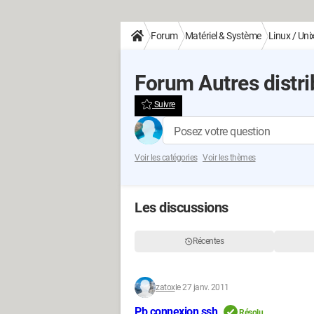
Forum
Matériel & Système
Linux / Uni
Forum Autres distri
Suivre
Posez votre question
Voir les catégories
Voir les thèmes
Les discussions
Récentes
zatox
le 27 janv. 2011
Pb connexion ssh
Résolu