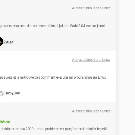
Autres distributions Linux
ourriez vous me dire comment faire et j'ai pris Wubi-8.04.exe car je n'ai
Denisx
Autres distributions Linux
ut les sujets et je ne trouve pas comment exécuter un programme sur Linux
Flachy Joe
Autres distributions Linux
Résolu
a distrib mandriva 2009.....mon probleme est que j'aimerai installer le petit