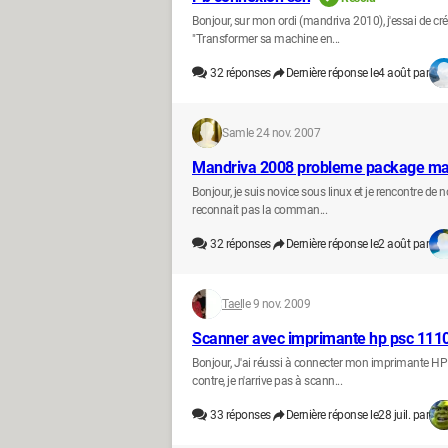
Bonjour, sur mon ordi (mandriva 2010), j'essai de cr
"Transformer sa machine en...
32
réponses
Dernière réponse le
4 août par
Sam
le 24 nov. 2007
Mandriva 2008 probleme package m
Bonjour, je suis novice sous linux et je rencontre de 
reconnait pas la comman...
32
réponses
Dernière réponse le
2 août par
Tael
le 9 nov. 2009
Scanner avec imprimante hp psc 1110
Bonjour, J'ai réussi à connecter mon imprimante HP
contre, je n'arrive pas à scann...
33
réponses
Dernière réponse le
28 juil. par