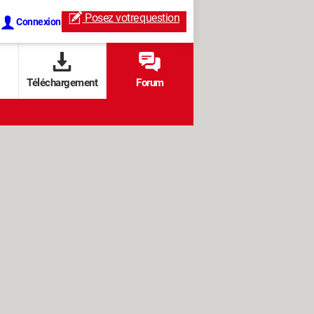
Posez votre
question
Connexion
Téléchargement
Forum