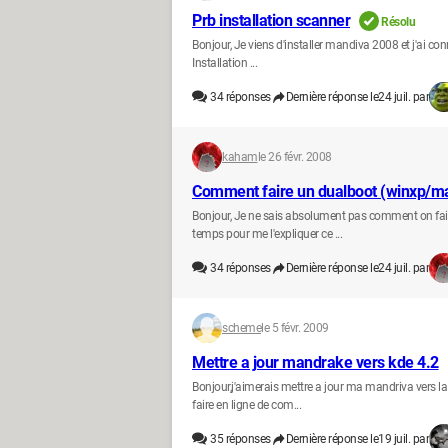
Prb installation scanner
Résolu
Bonjour, Je viens d'installer mandiva 2008 et j'ai con
Installation ...
34
réponses
Dernière réponse le
24 juil. par
kaham
le 26 févr. 2008
Comment faire un dualboot (winxp/m
Bonjour, Je ne sais absolument pas comment on fait
temps pour me l'expliquer ce ...
34
réponses
Dernière réponse le
24 juil. par
scheme
le 5 févr. 2009
Mettre a jour mandrake vers kde 4.2
Bonjour,j'aimerais mettre a jour ma mandriva vers la 
faire en ligne de com...
35
réponses
Dernière réponse le
19 juil. par