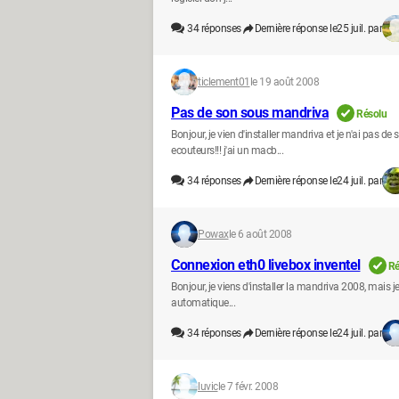
34
réponses
Dernière réponse le
25 juil. par
ticlement01
le 19 août 2008
Pas de son sous mandriva
Résolu
Bonjour, je vien d'installer mandriva et je n'ai pas de
ecouteurs!!! j'ai un macb...
34
réponses
Dernière réponse le
24 juil. par
Powax
le 6 août 2008
Connexion eth0 livebox inventel
Ré
Bonjour, je viens d'installer la mandriva 2008, mais je
automatique...
34
réponses
Dernière réponse le
24 juil. par
luvic
le 7 févr. 2008