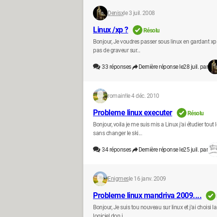
Denisx
le 3 juil. 2008
Linux /xp ?
Résolu
Bonjour, Je voudres passer sous linux en gardant xp p
pas de graveur sur...
33
réponses
Dernière réponse le
28 juil. par
romain!
le 4 déc. 2010
Probleme linux executer
Résolu
Bonjour, voila je me suis mis a Linux j'ai étudier to
sans changer le ski...
34
réponses
Dernière réponse le
25 juil. par
Enigmes
le 16 janv. 2009
Probleme linux mandriva 2009....
Bonjour, Je suis tou nouveau sur linux et j'ai choisi l
logiciel don j...