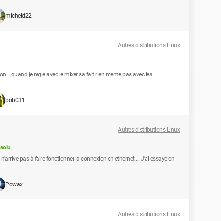
micheld22
Autres distributions Linux
 son....quand je regle avec le mixer sa fait rien meme pas avec les
bob031
Autres distributions Linux
solu
 n'arrive pas à faire fonctionner la connexion en ethernet ... J'ai essayé en
Powax
Autres distributions Linux