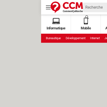
Informatique
Mobile
A
Bureautique
Développement
Internet
Je