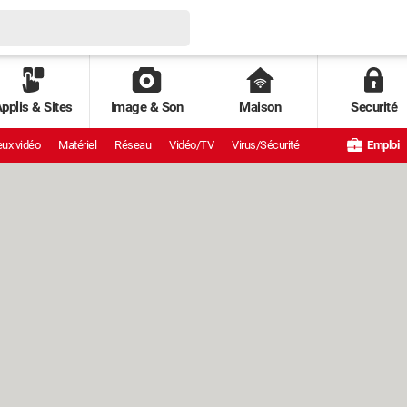
pplis & Sites
Image & Son
Maison
Securité
ux vidéo
Matériel
Réseau
Vidéo/TV
Virus/Sécurité
Emploi