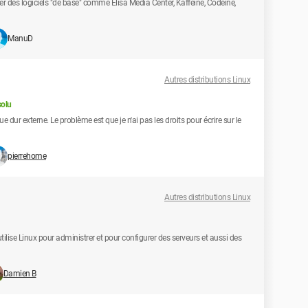
mer des logiciels "de base" comme Elisa Media Center, Kaffeine, Codeine,
ManuD
Autres distributions Linux
olu
dur externe. Le problème est que je n'ai pas les droits pour écrire sur le
pierrehome
Autres distributions Linux
'utilise Linux pour administrer et pour configurer des serveurs et aussi des
Damien B