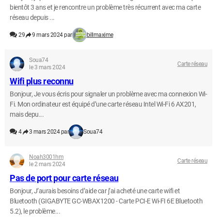
bientôt 3 ans et je rencontre un problème très récurrent avec ma carte
réseau depuis ...
29
9 mars 2024 par
billmaxime
Soua74
Carte réseau
le 3 mars 2024
Wifi plus reconnu
Bonjour, Je vous écris pour signaler un problème avec ma connexion Wi-
Fi. Mon ordinateur est équipé d’une carte réseau Intel Wi-Fi 6 AX201,
mais depu...
4
3 mars 2024 par
Soua74
Noah3001hm
Carte réseau
le 2 mars 2024
Pas de port pour carte réseau
Bonjour, J’aurais besoins d’aide car j’ai acheté une carte wifi et
Bluetooth (GIGABYTE GC-WBAX1200 - Carte PCI-E Wi-FI 6E Bluetooth
5.2), le problème...