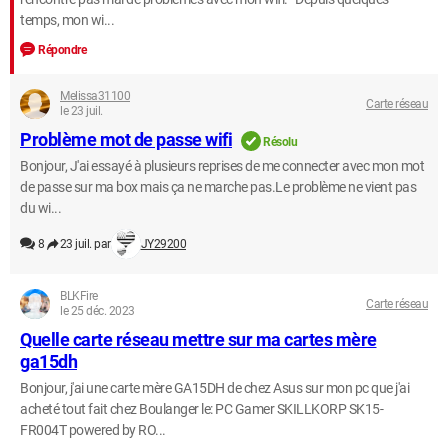
temps, mon wi...
Répondre
Melissa31100
Carte réseau
le 23 juil.
Problème mot de passe wifi
Résolu
Bonjour, J'ai essayé à plusieurs reprises de me connecter avec mon mot
de passe sur ma box mais ça ne marche pas.Le problème ne vient pas
du wi...
8
23 juil. par
JY29200
BLKFire
Carte réseau
le 25 déc. 2023
Quelle carte réseau mettre sur ma cartes mère
ga15dh
Bonjour, j'ai une carte mère GA15DH de chez Asus sur mon pc que j'ai
acheté tout fait chez Boulanger le: PC Gamer SKILLKORP SK15-
FR004T powered by RO...