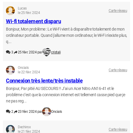
Lucas
Carte réseau
le 25 févr. 2024
Wi-fi totalement disparu
Bonjour, Mon problème : Le Wi-Fi vient à disparaître totalement de mon
ordinateur portable. Quand j'allume mon ordinateur, le Wi-Fi n'existe plus,
q...
3
25 févr. 2024 par
cristali
Oncials
Carte réseau
le 22 févr. 2024
Connexion très lente/très instable
Bonjour, Par pitié AU SECOURS !! J’ai un Acer Nitro AN16-41 et le
problème c’est que la connexion internet est tellement casse pied que je
ne pas reg...
2
23 févr. 2024 par
Oncials
Dechirox
Carte réseau
le 21 févr. 2024