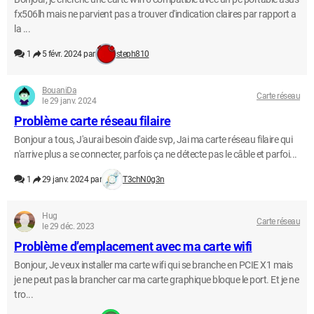
fx506lh mais ne parvient pas a trouver d'indication claires par rapport a
la ...
1
5 févr. 2024 par
steph810
BouaniDa
Carte réseau
le 29 janv. 2024
Problème carte réseau filaire
Bonjour a tous, J'aurai besoin d'aide svp, Jai ma carte réseau filaire qui
n'arrive plus a se connecter, parfois ça ne détecte pas le câble et parfoi...
1
29 janv. 2024 par
T3chN0g3n
Hug
Carte réseau
le 29 déc. 2023
Problème d’emplacement avec ma carte wifi
Bonjour, Je veux installer ma carte wifi qui se branche en PCIE X1 mais
je ne peut pas la brancher car ma carte graphique bloque le port. Et je ne
tro...