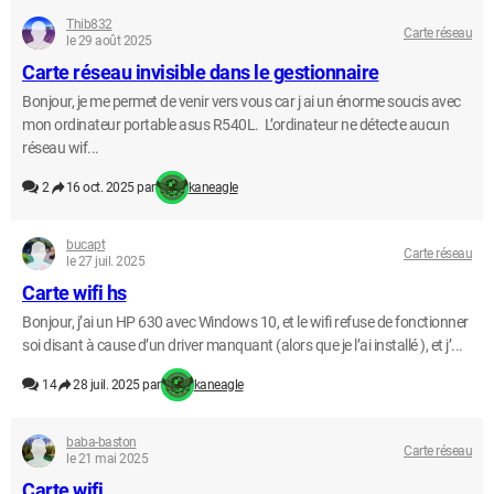
Thib832
Carte réseau
le 29 août 2025
Carte réseau invisible dans le gestionnaire
Bonjour, je me permet de venir vers vous car j ai un énorme soucis avec
mon ordinateur portable asus R540L. L’ordinateur ne détecte aucun
réseau wif...
2
16 oct. 2025 par
kaneagle
bucapt
Carte réseau
le 27 juil. 2025
Carte wifi hs
Bonjour, j’ai un HP 630 avec Windows 10, et le wifi refuse de fonctionner
soi disant à cause d’un driver manquant (alors que je l’ai installé ), et j’...
14
28 juil. 2025 par
kaneagle
baba-baston
Carte réseau
le 21 mai 2025
Carte wifi