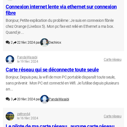
Connexion internet lente via ethernet sur connexion
fibre
Bonjour, Petite explication du problème : Je suis en connexion fibrée
chez Orange (Livebox 5). Mon pc fixe est relié en Ethernet a ma box.
Quand je ...
2
22 févr. 2024 par
Dechirox
PandaWasabi
Carte réseau
le 19 févr. 2024
Carte réseau qui se déconnecte toute seule
Bonjour, Depuis peu, la wifi de mon PC portable disparaît toute seule,
sans prévenir. Mon PC est connecté en Wifi. Je l'utilise depuis plusieurs
an...
3
20 févr. 2024 par
PandaWasabi
zeltron64
Carte réseau
le 16 févr. 2024
Le pilote de ma carte réseau. aucune carte réseau