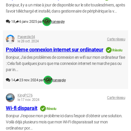
Bonjour, il y a un mise à jour de disponible sur le site touslesdrivers, après
l'avoir téléchargé et installé, dans gestionnaire de périphérique la v...
18
6 janv. 2025 par
kaneagle
Paperclip54
Carte réseau
le 28 oct. 2024
Problème connexion internet sur ordinateur
Résolu
Bonjour, J'ai des problèmes de connexion en wifi sur mon ordinateur fixe
: Cela fait quelques jours que ma connexion internet ne marche pas ou
par in...
14
23 nov. 2024 par
kaneagle
KingPC76
Carte réseau
le 17 nov. 2024
Wi-fi disparait
Résolu
Bonjour J'expose mon problème ici dans l'espoir d'obtenir une solution.
Voilà déjà plusieurs mois que mon Wi-Fi disparaissait sur mon
ordinateur por...