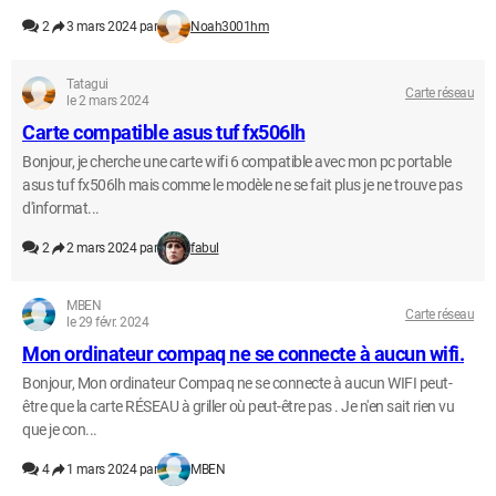
2
3 mars 2024 par
Noah3001hm
Tatagui
Carte réseau
le 2 mars 2024
Carte compatible asus tuf fx506lh
Bonjour, je cherche une carte wifi 6 compatible avec mon pc portable
asus tuf fx506lh mais comme le modèle ne se fait plus je ne trouve pas
d'informat...
2
2 mars 2024 par
fabul
MBEN
Carte réseau
le 29 févr. 2024
Mon ordinateur compaq ne se connecte à aucun wifi.
Bonjour, Mon ordinateur Compaq ne se connecte à aucun WIFI peut-
être que la carte RÉSEAU à griller où peut-être pas . Je n'en sait rien vu
que je con...
4
1 mars 2024 par
MBEN