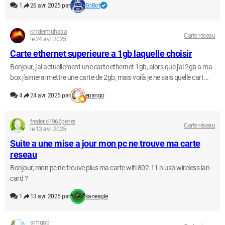
1
26 avr. 2025 par
BoBot
kindermuhaaa
Carte réseau
le 24 avr. 2025
Carte ethernet superieure a 1gb laquelle choisir
Bonjour, j'ai actuellement une carte ethernet 1gb, alors que j'ai 2gb a ma
box j'aimerai mettre une carte de 2gb, mais voilà je ne sais quelle cart...
4
24 avr. 2025 par
epango
frederic1966penet
Carte réseau
le 13 avr. 2025
Suite a une mise a jour mon pc ne trouve ma carte
reseau
Bonjour, mon pc ne trouve plus ma carte wifi 802.11 n usb wireless lan
card ?
1
13 avr. 2025 par
kaneagle
simgab