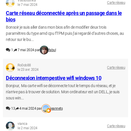
Vassoushka
Carte réseau
le 7 mai 2024
Carte réseau déconnectée après un passage dans le
bios
Bonsoir je suis aller dans mon bios afin de modifier deux trois
paramètres du type amd cpu fTPM puis j’ai regardé d’autres choses, au
retour sur le bu...
1
7 mai 2024 par
fabul
Ro0ob88
Carte réseau
le 23 avr. 2024
Déconnexion intempestive wifi windows 10
Bonjour, Ma carte wifi se déconnecte tout le temps du réseau, et je
n'arrive pas à trouver de solution. Mon ordinateur est un DELL, je suis
sous win...
13
4 mai 2024 par
jeannets
vianca
Carte réseau
le 2 mai 2024