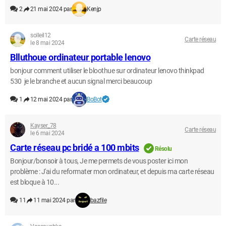
2
21 mai 2024 par
Kenjp
solleil12
Carte réseau
le 8 mai 2024
Blluthoue ordinateur portable lenovo
bonjour comment utiliser le bloothue sur ordinateur lenovo thinkpad
530 je le branche et aucun signal merci beaucoup
1
12 mai 2024 par
BoBot
Kayser_78
Carte réseau
le 6 mai 2024
Carte réseau pc bridé a 100 mbits
Résolu
Bonjour/bonsoir à tous, Je me permets de vous poster ici mon
problème : J'ai du reformater mon ordinateur, et depuis ma carte réseau
est bloque à 10...
11
11 mai 2024 par
bazfile