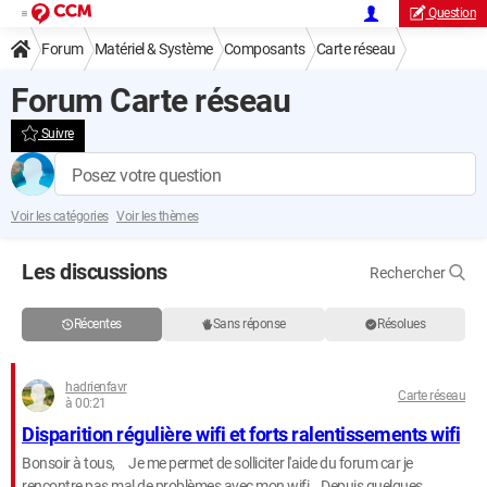
Question
Forum
Matériel & Système
Composants
Carte réseau
Forum Carte réseau
Suivre
Posez votre question
Voir les catégories
Voir les thèmes
Les discussions
Rechercher
Récentes
Sans réponse
Résolues
hadrienfavr
Carte réseau
à 00:21
Disparition régulière wifi et forts ralentissements wifi
Bonsoir à tous, Je me permet de solliciter l'aide du forum car je
rencontre pas mal de problèmes avec mon wifi. Depuis quelques