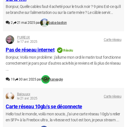
Bonjour, Quelle cables faut-il acheté pour le truck noir ? 9 pins Est-ce qu'il
se branche sur l'alimentation ou sur la carte mère ? Le câble servir...
2
21 mai 2025 par
baba-baston
PUIREUX
Carte réseau
le 17 avr. 2025
Pas de réseau internet
Résolu
Bonjour, Voilà mon problème : j'allume mon ordi le matin tout fonctionne
correctement je pars pour d'autres acivités je reviens et là plus de réseau
...
19
30 avr. 2025 par
kaneagle
Balouuxx
Carte réseau
le 21 avr. 2025
Carte réseau 10gb/s se déconnecte
Hello tout le monde, voilà mon soucis , j’ai une carte réseau 10gb/s relier
en SFP+ à la Freebox ultra , la vitesse ect tout est bon, je peux stream ...