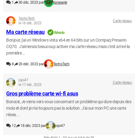
1
30 déc. 2023 par
kaneagle
TechoTech
Carte réseau
le 16 déc. 2023
Ma carte réseau
Résolu
Bonjour, j'ai un Windows vista x64 en 64 bits sur un Compaq Presario
CQ70. J'aimerais beaucoup activer ma carte réseau mais c'est arrivé la
première...
8
20 déc. 2023 par
TechoTech
jojo47
Carte réseau
le 17 déc. 2023
Gros problème carte wi-fi asus
Bonsoir, Je viens vers vous concernant un problème qui dure depuis des
mois et dont je n'ai toujours pas la solution. J'ai sur mon PC une carte
résea...
12
18 déc. 2023 par
jojo47
Résultats 1 - 50 sur un total de 59