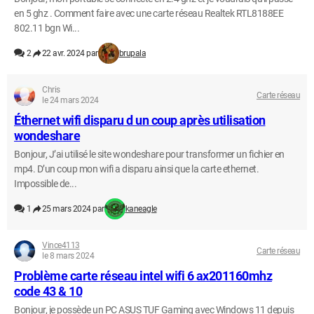
en 5 ghz . Comment faire avec une carte réseau Realtek RTL8188EE
802.11 bgn Wi...
2
22 avr. 2024 par
brupala
Chris
Carte réseau
le 24 mars 2024
Éthernet wifi disparu d un coup après utilisation
wondeshare
Bonjour, J’ai utilisé le site wondeshare pour transformer un fichier en
mp4. D’un coup mon wifi a disparu ainsi que la carte ethernet.
Impossible de...
1
25 mars 2024 par
kaneagle
Vince4113
Carte réseau
le 8 mars 2024
Problème carte réseau intel wifi 6 ax201160mhz
code 43 & 10
Bonjour, je possède un PC ASUS TUF Gaming avec Windows 11 depuis