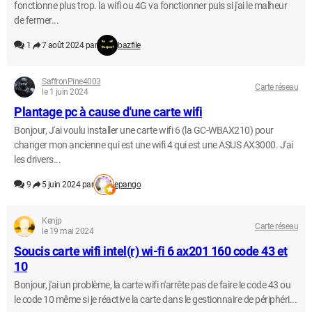
fonctionne plus trop. la wifi ou 4G va fonctionner puis si j'ai le malheur
de fermer...
1
7 août 2024 par
bazfile
SaffronPine4003
Carte réseau
le 1 juin 2024
Plantage pc à cause d'une carte wifi
Bonjour, J'ai voulu installer une carte wifi 6 (la GC-WBAX210) pour
changer mon ancienne qui est une wifi 4 qui est une ASUS AX3000. J'ai
les drivers...
9
5 juin 2024 par
epango
Kenjp
Carte réseau
le 19 mai 2024
Soucis carte wifi intel(r) wi-fi 6 ax201 160 code 43 et
10
Bonjour, j'ai un problème, la carte wifi n'arrête pas de faire le code 43 ou
le code 10 même si je réactive la carte dans le gestionnaire de périphéri...