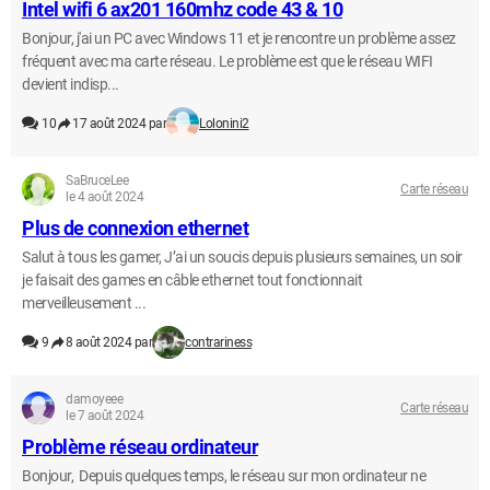
Intel wifi 6 ax201 160mhz code 43 & 10
Bonjour, j'ai un PC avec Windows 11 et je rencontre un problème assez
fréquent avec ma carte réseau. Le problème est que le réseau WIFI
devient indisp...
10
17 août 2024 par
Lolonini2
SaBruceLee
Carte réseau
le 4 août 2024
Plus de connexion ethernet
Salut à tous les gamer, J’ai un soucis depuis plusieurs semaines, un soir
je faisait des games en câble ethernet tout fonctionnait
merveilleusement ...
9
8 août 2024 par
contrariness
damoyeee
Carte réseau
le 7 août 2024
Problème réseau ordinateur
Bonjour, Depuis quelques temps, le réseau sur mon ordinateur ne