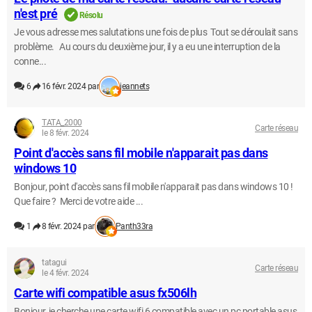
n'est pré
Résolu
Je vous adresse mes salutations une fois de plus Tout se déroulait sans
problème. Au cours du deuxième jour, il y a eu une interruption de la
conne...
6
16 févr. 2024 par
jeannets
TATA_2000
Carte réseau
le 8 févr. 2024
Point d'accès sans fil mobile n'apparait pas dans
windows 10
Bonjour, point d'accès sans fil mobile n'apparait pas dans windows 10 !
Que faire ? Merci de votre aide ...
1
8 févr. 2024 par
Panth33ra
tatagui
Carte réseau
le 4 févr. 2024
Carte wifi compatible asus fx506lh
Bonjour, je cherche une carte wifi 6 compatible avec un pc portable asus