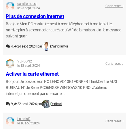
camillemossi
Carte réseau
le 23 sept. 2024
Plus de connexion internet
Bonjour Mon PC contrairement à mon téléphone et à ma tablette,
n'arrive plus à se connecter au réseau Wifi de la maison. J'ai le message
suivant quan...
4
24 sept. 2024 par
Castoramoi
VERDON2
Carte réseau
le 18 sept. 2024
Activer la carte ethernet
Bonjour Je possède un PC LENOVO10B1A0NRFR ThinkCentre M73
BUREAU N° de Série: PC06NGSE WINDOWS 10 PRO. J'obtiens
internet,uniquement par une carte...
9
22 sept. 2024 par
Redbart
Lolonini2
Carte réseau
le 16 août 2024