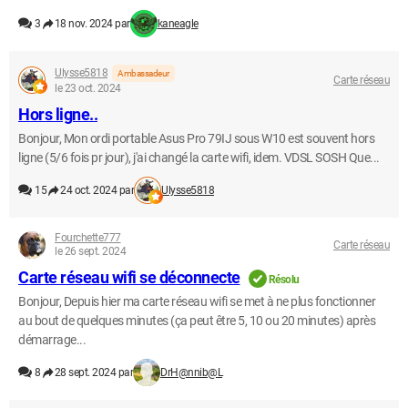
3
18 nov. 2024 par
kaneagle
Ulysse5818
Ambassadeur
Carte réseau
le 23 oct. 2024
Hors ligne..
Bonjour, Mon ordi portable Asus Pro 79IJ sous W10 est souvent hors
ligne (5/6 fois pr jour), j'ai changé la carte wifi, idem. VDSL SOSH Que...
15
24 oct. 2024 par
Ulysse5818
Fourchette777
Carte réseau
le 26 sept. 2024
Carte réseau wifi se déconnecte
Résolu
Bonjour, Depuis hier ma carte réseau wifi se met à ne plus fonctionner
au bout de quelques minutes (ça peut être 5, 10 ou 20 minutes) après
démarrage...
8
28 sept. 2024 par
DrH@nnib@L