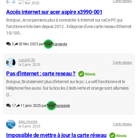
Carte réseau
le 1 févr. 2025
Accés internet sur acer aspire x3990-001
Bonjour, Je ne parviens plus à connecter à Internet sur ceCe PC qui
fonctionne très bien depuis 2012.. Il dispose d'une carte reseau Ethernet
10/100...
3
20 févr. 2025 par
kaneagle
Lulu34130
Carte réseau
le 2 janv. 2025
Pas d'internet : carte reseau ?
Résolu
Bonjour, Brutalement plus d'internet sur le pc. La wifi fonctionne et le
téléphone fixe aussi. Sur la box les 2 leds verte et orange sont allumées
(l...
17
11 janv. 2025 par
kaneagle
desi_munda
Carte réseau
le 5 janv. 2025
Impossible de mettre à jour la carte réseau
Résolu