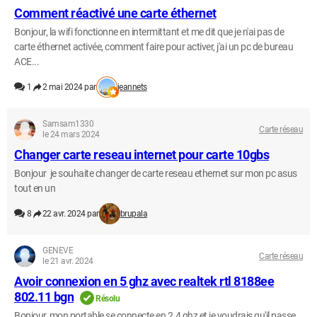
Comment réactivé une carte éthernet
Bonjour, la wifi fonctionne en intermittant et me dit que je n'ai pas de
carte éthernet activée, comment faire pour activer, j'ai un pc de bureau
ACE...
1
2 mai 2024 par
jeannets
Samsam1330
Carte réseau
le 24 mars 2024
Changer carte reseau internet pour carte 10gbs
Bonjour je souhaite changer de carte reseau ethernet sur mon pc asus
tout en un
8
22 avr. 2024 par
brupala
GENEVE
Carte réseau
le 21 avr. 2024
Avoir connexion en 5 ghz avec realtek rtl 8188ee
802.11 bgn
Résolu
Bonjour, mon portable se connecte en 2.4 ghz et je voudrais qu'il passe