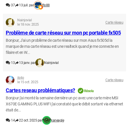
37
13 juil. par
flo88
Nainjovial
Carte réseau
le 18 nov. 2025
Problème de carte réseau sur mon pc portable fx505
Bonjour, J'ai un problème de carte réseau sur mon Asus fx505d la
marque de ma carte réseau est une realteck quand je me connecte en
filaire et en W...
13
13 janv. par
Nainjovial
jlpjlp
Carte réseau
le 15 oct. 2025
Cartes reseau problématiques?
Résolu
Bonjour j'ai monté la semaine dernière un pc avec une carte mère MSI
X670E GAMING PLUS WIFI j'ai constaté que le débit sortant via ethernet
était de...
14
22 oct. 2025 par
kaneagle