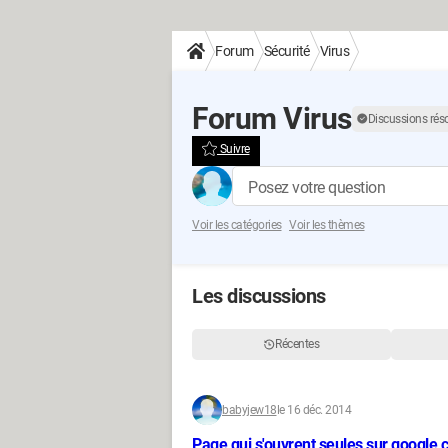
Forum
Sécurité
Virus
Forum Virus
Discussions rés
Suivre
Posez votre question
Voir les catégories
Voir les thèmes
Les discussions
Récentes
babyjew18
le 16 déc. 2014
Page qui s'ouvrent seules sur google