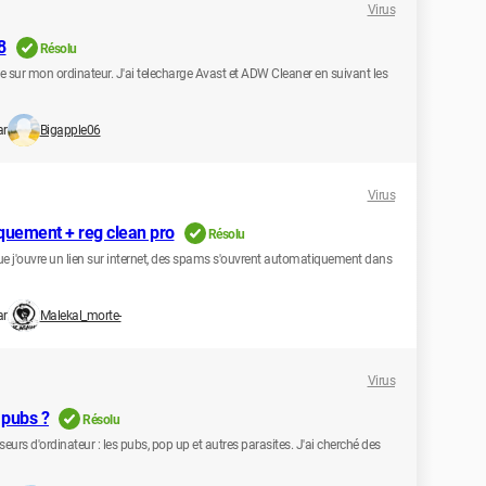
Virus
8
Résolu
le sur mon ordinateur. J'ai telecharge Avast et ADW Cleaner en suivant les
ar
Bigapple06
Virus
quement + reg clean pro
Résolu
ès que j'ouvre un lien sur internet, des spams s'ouvrent automatiquement dans
ar
Malekal_morte-
Virus
 pubs ?
Résolu
rs d'ordinateur : les pubs, pop up et autres parasites. J'ai cherché des