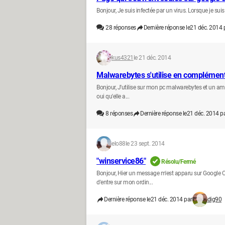
Bonjour, Je suis infectée par un virus. Lorsque je sui
28
réponses
Dernière réponse le
21 déc. 2014 
kus4321
le 21 déc. 2014
Malwarebytes s'utilise en complément 
Bonjour, J'utilise sur mon pc malwarebytes et un amis m
oui qu'elle a...
8
réponses
Dernière réponse le
21 déc. 2014 p
elo88
le 23 sept. 2014
"winservice86"
Résolu/Fermé
Bonjour, Hier un message m'est apparu sur Google Chro
d'entre sur mon ordin...
Dernière réponse le
21 déc. 2014 par
dig90