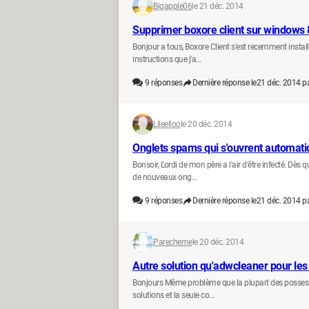
Bigapple06
le 21 déc. 2014
Supprimer boxore client sur windows 
Bonjour a tous, Boxore Client s'est recemment instal
instructions que j'a...
9
réponses
Dernière réponse le
21 déc. 2014 p
Llleelloo
le 20 déc. 2014
Onglets spams qui s'ouvrent automati
Bonsoir, L'ordi de mon père a l'air d'être infecté. D
de nouveaux ong...
9
réponses
Dernière réponse le
21 déc. 2014 p
Parecheme
le 20 déc. 2014
Autre solution qu'adwcleaner pour les
Bonjours Même problème que la plupart des possesseu
solutions et la seule co...