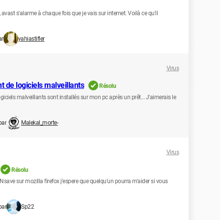
, avast s'alarme à chaque fois que je vais sur internet. Voilà ce qu'il
ar
yahiastifler
Virus
 de logiciels malveillants
Résolu
giciels malveillants sont installés sur mon pc après un prêt... J'aimerais le
par
Malekal_morte-
Virus
Résolu
ave sur mozilla firefox j'espere que quelqu'un pourra m'aider si vous
par
Sp22