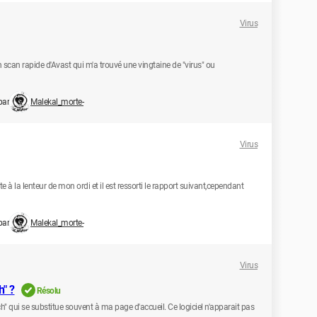
Virus
un scan rapide d'Avast qui m'a trouvé une vingtaine de "virus" ou
par
Malekal_morte-
Virus
e à la lenteur de mon ordi et il est ressorti le rapport suivant,cependant
par
Malekal_morte-
Virus
" ?
Résolu
h" qui se substitue souvent à ma page d'accueil. Ce logiciel n'apparait pas