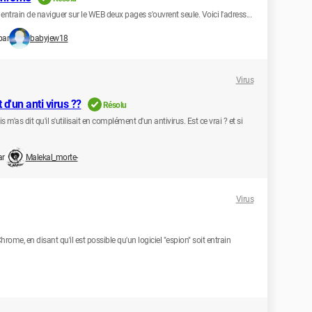
s entrain de naviguer sur le WEB deux pages s'ouvrent seule. Voici l'adress...
par
babyjew18
Virus
d'un anti virus ??
Résolu
'as dit qu'il s'utilisait en complément d'un antivirus. Est ce vrai ? et si
ar
Malekal_morte-
Virus
me, en disant qu'il est possible qu'un logiciel "espion" soit entrain