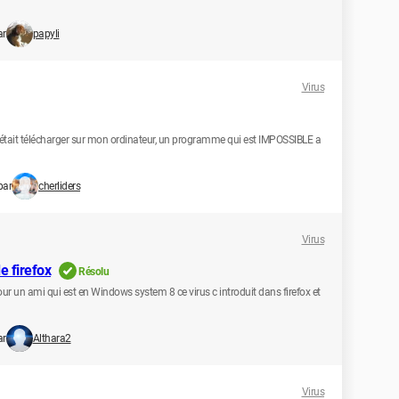
ar
papyli
Virus
était télécharger sur mon ordinateur, un programme qui est IMPOSSIBLE a
par
cherliders
Virus
e firefox
Résolu
our un ami qui est en Windows system 8 ce virus c introduit dans firefox et
ar
Althara2
Virus