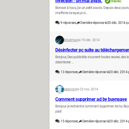
Infection : url:mal avast.
Résolu
Bonsoir à tous, j'ai un petit soucis. Depuis deux jours
m'affiche lorsque je cl...
9
réponses
Dernière réponse le
20 déc. 2014 p
B-batman
le 19 déc. 2014
Désinfecter pc suite au téléchargement
Bonjour, Des publicités s'ouvrent toutes seules, des lo
désinfecter ...
13
réponses
Dernière réponse le
20 déc. 2014 
allannnn
le 23 nov. 2014
Comment supprimer ad by buynsave
Bonjour je recherche comment supprimer Ad by BuyNs
plait
15
réponses
Dernière réponse le
20 déc. 2014 