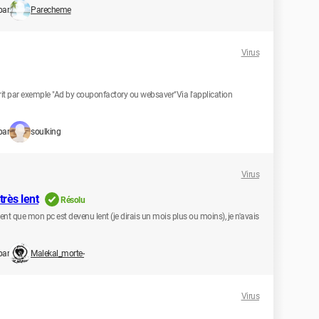
par
Parecheme
Virus
ecrit par exemple "Ad by couponfactory ou websaver"Via l'application
par
soulking
Virus
très lent
Résolu
t que mon pc est devenu lent (je dirais un mois plus ou moins), je n'avais
par
Malekal_morte-
Virus