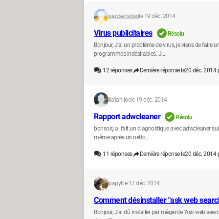
sawsensoso
le 19 déc. 2014
Virus publicitaires
Résolu
Bonjour, J'ai un problème de virus, je viens de faire 
programmes indésirables. J...
12
réponses
Dernière réponse le
20 déc. 2014 
ilataniloc
le 19 déc. 2014
Rapport adwcleaner
Résolu
bonsoir,j ai fait un diagnostique avec adwcleaner suit
même après un netto...
11
réponses
Dernière réponse le
20 déc. 2014 
papyli
le 17 déc. 2014
Comment désinstaller "ask web search
Bonjour, J'ai dû installer par mégarde "Ask web searc