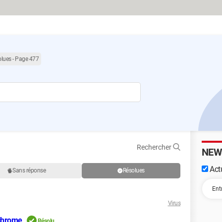
olues - Page 477
Rechercher
NEW
Actu
Sans réponse
Résolues
Virus
 chrome
Résolu