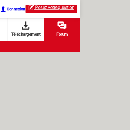
Posez votre
question
Connexion
Téléchargement
Forum