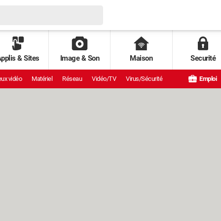
pplis & Sites
Image & Son
Maison
Securité
ux vidéo
Matériel
Réseau
Vidéo/TV
Virus/Sécurité
Emploi