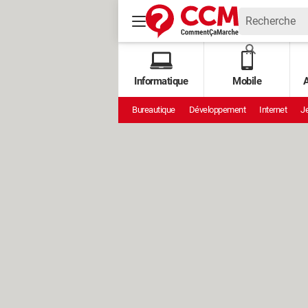
Informatique
Mobile
A
Bureautique
Développement
Internet
Je