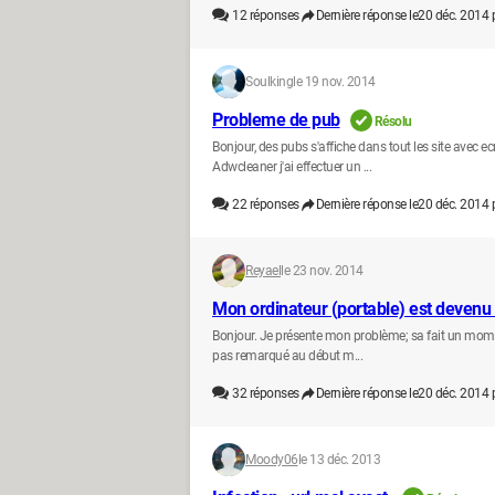
12
réponses
Dernière réponse le
20 déc. 2014 
Soulking
le 19 nov. 2014
Probleme de pub
Résolu
Bonjour, des pubs s'affiche dans tout les site avec 
Adwcleaner j'ai effectuer un ...
22
réponses
Dernière réponse le
20 déc. 2014 
Reyael
le 23 nov. 2014
Mon ordinateur (portable) est devenu 
Bonjour. Je présente mon problème; sa fait un momen
pas remarqué au début m...
32
réponses
Dernière réponse le
20 déc. 2014 
Moody06
le 13 déc. 2013