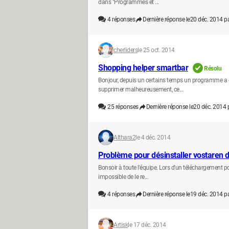
dans "Programmes et ...
4
réponses
Dernière réponse le
20 déc. 2014 p
cherliders
le 25 oct. 2014
Shopping helper smartbar
Résolu
Bonjour, depuis un certains temps un programme a 
supprimer malheureusement, ce...
25
réponses
Dernière réponse le
20 déc. 2014 
Althara2
le 4 déc. 2014
Problème pour désinstaller vostaren d
Bonsoir à toute l'équipe. Lors d'un téléchargement p
impossible de le re...
4
réponses
Dernière réponse le
19 déc. 2014 p
Artisk
le 17 déc. 2014