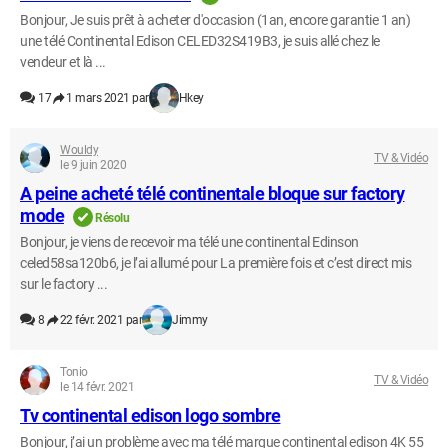
Bonjour, Je suis prêt à acheter d'occasion (1an, encore garantie 1 an)
une télé Continental Edison CELED32S419B3, je suis allé chez le
vendeur et là ...
17
1 mars 2021 par
Hkey
Wouldy
TV & Vidéo
le 9 juin 2020
A peine acheté télé continentale bloque sur factory
mode
Résolu
Bonjour, je viens de recevoir ma télé une continental Edinson
celed58sa120b6, je l’ai allumé pour La première fois et c’est direct mis
sur le factory ...
8
22 févr. 2021 par
Jimmy
Tonio
TV & Vidéo
le 14 févr. 2021
Tv continental edison logo sombre
Bonjour, j’ai un problème avec ma télé marque continental edison 4K 55