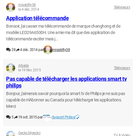
misskitty38
Téléviseurs
le 4 déc. 2014
Application télécommande
Bonsoir, j'ai casser ma télécommande de marque changhong et de
modèle LED29A6500H. Une amie ma dit que des application de
télécommande exciter mais j...
28
4 déc. 2014 par
misskitty38
Atsalia
Téléviseurs
le 19 févr. 2015
Pas capable de télécharger les applications smart tv
philips
Bonjour, j'aimerais savoir pourquoi la smart tv de Philips je ne suis pas
capable de m'Abonner au Canada pour télécharger les applications.
Merci
5
19 oct. 2015 par
Support Philips
Gecko34gecko
TV & Vidéo