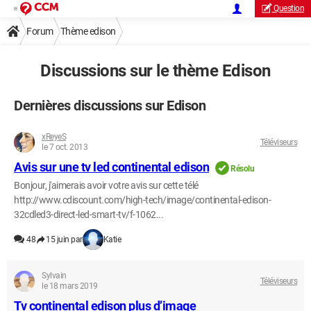
Question
Forum
Thème edison
Discussions sur le thème Edison
Dernières discussions sur Edison
xReyeS
Téléviseurs
le 7 oct. 2013
Avis sur une tv led continental edison
Résolu
Bonjour, j'aimerais avoir votre avis sur cette télé
http://www.cdiscount.com/high-tech/image/continental-edison-
32cdled3-direct-led-smart-tv/f-1062...
48
15 juin par
Katie
Sylvain
Téléviseurs
le 18 mars 2019
Tv continental edison plus d’image