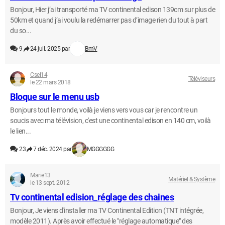
Bonjour, Hier j’ai transporté ma TV continental edison 139cm sur plus de
50km et quand j’ai voulu la redémarrer pas d’image rien du tout à part
du so...
9
24 juil. 2025 par
BmV
Csel14
Téléviseurs
le 22 mars 2018
Bloque sur le menu usb
Bonjours tout le monde, voilà je viens vers vous car je rencontre un
soucis avec ma télévision, c'est une continental edison en 140 cm, voilà
le lien...
23
7 déc. 2024 par
MGGGGGG
Marie13
Matériel & Système
le 13 sept. 2012
Tv continental edision_réglage des chaines
Bonjour, Je viens d'installer ma TV Continental Edition (TNT intégrée,
modèle 2011). Après avoir effectué le "réglage automatique" des