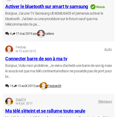
Activer le bluetooth sur smart tv samsung
Résolu
Bonjour, J'ai une TV Samsung UE40MU6405 et j'aimerais activer le
bluetooth. J'ai bien vu une procédure sur le forum sauf que ma
télécommande n'a pa...
4
17 mai 2019 par
callens
Fredzep
Audio
le 15 août 2015
Connecter barre de son à ma tv
Bonjour, Voila mon problème , Je viens d'acheté une barre de son lg mais
le soucis est que ma télé continental edison ne possède pas de port pour
br...
16
15 août 2015 par
Fredzep69
3cab74
Téléviseurs
le 8 juil. 2017
Ma télé s'éteint et se rallume toute seule