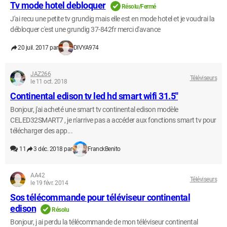
Tv mode hotel debloquer
Résolu/Fermé
J'ai recu une petite tv grundig mais elle est en mode hotel et je voudrai la
débloquer c'est une grundig 37-842fr merci d'avance
20 juil. 2017 par
DIVYA974
JAZ266
Téléviseurs
le 11 oct. 2018
Continental edison tv led hd smart wifi 31.5''
Bonjour, j'ai acheté une smart tv continental edison modèle
CELED32SMART7 , je n'arrive pas a accéder aux fonctions smart tv pour
télécharger des app...
11
3 déc. 2018 par
FranckBenito
AA42
Téléviseurs
le 19 févr. 2014
Sos télécommande pour téléviseur continental
edison
Résolu
Bonjour, j ai perdu la télécommande de mon téléviseur continental