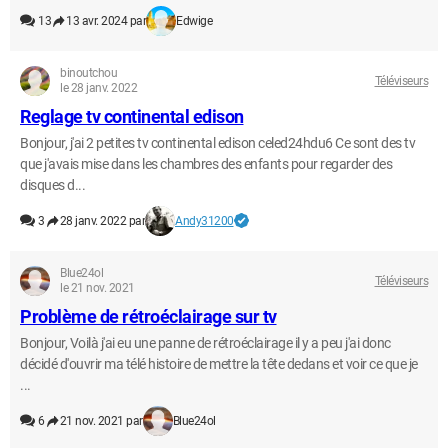
13
13 avr. 2024 par
Edwige
binoutchou
Téléviseurs
le 28 janv. 2022
Reglage tv continental edison
Bonjour, j'ai 2 petites tv continental edison celed24hdu6 Ce sont des tv
que j'avais mise dans les chambres des enfants pour regarder des
disques d...
3
28 janv. 2022 par
Andy31200
Blue24ol
Téléviseurs
le 21 nov. 2021
Problème de rétroéclairage sur tv
Bonjour, Voilà j'ai eu une panne de rétroéclairage il y a peu j'ai donc
décidé d'ouvrir ma télé histoire de mettre la tête dedans et voir ce que je
...
6
21 nov. 2021 par
Blue24ol