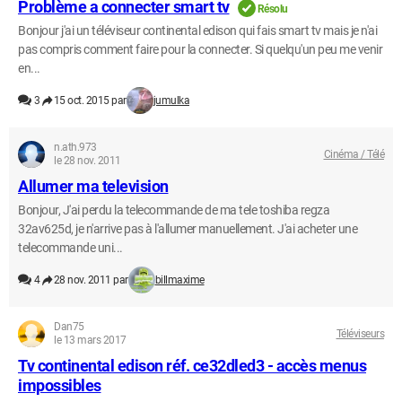
Problème a connecter smart tv
Résolu
Bonjour j'ai un téléviseur continental edison qui fais smart tv mais je n'ai
pas compris comment faire pour la connecter. Si quelqu'un peu me venir
en...
3
15 oct. 2015 par
jumulka
n.ath.973
Cinéma / Télé
le 28 nov. 2011
Allumer ma television
Bonjour, J'ai perdu la telecommande de ma tele toshiba regza
32av625d, je n'arrive pas à l'allumer manuellement. J'ai acheter une
telecommande uni...
4
28 nov. 2011 par
billmaxime
Dan75
Téléviseurs
le 13 mars 2017
Tv continental edison réf. ce32dled3 - accès menus
impossibles