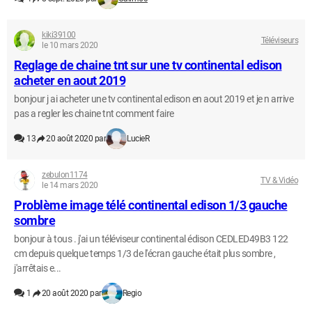
kiki39100
Téléviseurs
le 10 mars 2020
Reglage de chaine tnt sur une tv continental edison
acheter en aout 2019
bonjour j ai acheter une tv continental edison en aout 2019 et je n arrive
pas a regler les chaine tnt comment faire
13
20 août 2020 par
LucieR
zebulon1174
TV & Vidéo
le 14 mars 2020
Problème image télé continental edison 1/3 gauche
sombre
bonjour à tous . j'ai un téléviseur continental édison CEDLED49B3 122
cm depuis quelque temps 1/3 de l'écran gauche était plus sombre ,
j'arrêtais e...
1
20 août 2020 par
Regio