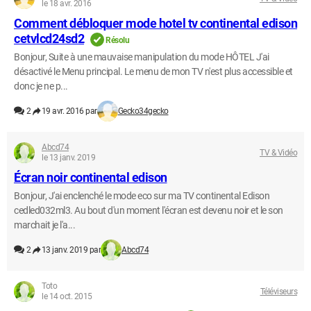
le 18 avr. 2016
Comment débloquer mode hotel tv continental edison
cetvlcd24sd2
Résolu
Bonjour, Suite à une mauvaise manipulation du mode HÔTEL J'ai
désactivé le Menu principal. Le menu de mon TV n'est plus accessible et
donc je ne p...
2
19 avr. 2016 par
Gecko34gecko
Abcd74
TV & Vidéo
le 13 janv. 2019
Écran noir continental edison
Bonjour, J'ai enclenché le mode eco sur ma TV continental Edison
cedled032ml3. Au bout d'un moment l'écran est devenu noir et le son
marchait je l'a...
2
13 janv. 2019 par
Abcd74
Toto
Téléviseurs
le 14 oct. 2015