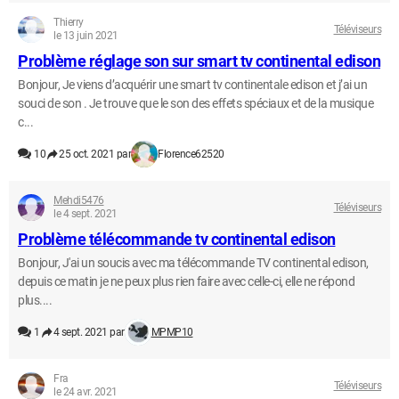
Thierry
Téléviseurs
le 13 juin 2021
Problème réglage son sur smart tv continental edison
Bonjour, Je viens d’acquérir une smart tv continentale edison et j’ai un
souci de son . Je trouve que le son des effets spéciaux et de la musique
c...
10
25 oct. 2021 par
Florence62520
Mehdi5476
Téléviseurs
le 4 sept. 2021
Problème télécommande tv continental edison
Bonjour, J'ai un soucis avec ma télécommande TV continental edison,
depuis ce matin je ne peux plus rien faire avec celle-ci, elle ne répond
plus....
1
4 sept. 2021 par
MPMP10
Fra
Téléviseurs
le 24 avr. 2021