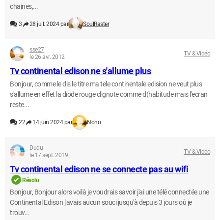
chaines,...
3
28 juil. 2024 par
SoulRaster
sse27
TV & Vidéo
le 26 avr. 2012
Tv continental edison ne s'allume plus
Bonjour, comme le dis le titre ma tele continentale edision ne veut plus
s'allume en effet la diode rouge clignote comme d(habitude mais l'ecran
reste...
22
14 juin 2024 par
Nono
Dudu
TV & Vidéo
le 17 sept. 2019
Tv continental edison ne se connecte pas au wifi
Résolu
Bonjour, Bonjour alors voilà je voudrais savoir j'ai une télé connectée une
Continental Edison j'avais aucun souci jusqu'à depuis 3 jours où je
trouv...