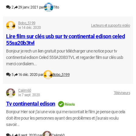
2
29 janv. 2021 par
Tito
Bobo_5199
Lecteurs et supports vidéo
le 14 déc. 2020
Lire film sur clés usb sur tv continental edison celed
55sa20b3tvl
Bonjour je rech un lien gratuit pour télécharger une notice pour tv
continental edison Celed 55SA20B3TVL et regarder film sur clés usb
merci cordialem...
5
16 déc. 2020 par
Bobo_5199
Calim60
Téléviseurs
le 7 sept. 2020
Tv continental edison
Résolu
Bonjour Hier soir j’ai une voix qui me racontait le film ,je pense que cela
doit être pour les personnes ayant des problèmes et j’aurais voulu
savoir...
4
8 sept. 2020 par
Calim60