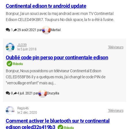
Continental edison tv android update
Bonjour, j'ai un souci avec la maj android avec mon TV Continental
Edison CELED49KBR7. Toujours No disk space, la tv a été à l'usine.
1
29 août 2021 par
Martial
JLO39
Téléviseurs
le 5 juin 2018
Oublié code pin perso pour continentale edison
Résolu
Bonjour, Nous possédons un téléviseur Continental Edison
CELED55BFB6 il y a quelques mois, j'ai changé le code PIN de
"verrouillage enfant" mais auj...
8
4 juil. 2021 par
Drucyilla
Regis46
Téléviseurs
le 2 déc. 2020
Comment activer le bluetooth sur tv continental
edison celed32s419b3
Résolu