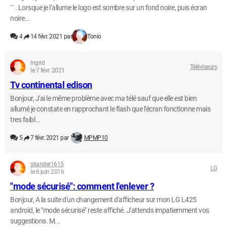
´´ . Lorsque je l’allume le logo est sombre sur un fond noire, puis écran
noire...
4
14 févr. 2021 par
Tonio
Ingrid
Téléviseurs
le 7 févr. 2021
Tv continental edison
Bonjour, J'ai le même problème avec ma télé sauf que elle est bien
allumé je constate en rapprochant le flash que l'écran fonctionne mais
tres faibl...
5
7 févr. 2021 par
MPMP10
skander1615
LG
le 6 juin 2016
"mode sécurisé": comment l'enlever ?
Bonjour, A la suite d'un changement d'afficheur sur mon LG L425
androïd, le "mode sécurisé" reste affiché. J'attends impatiemment vos
suggestions. M...