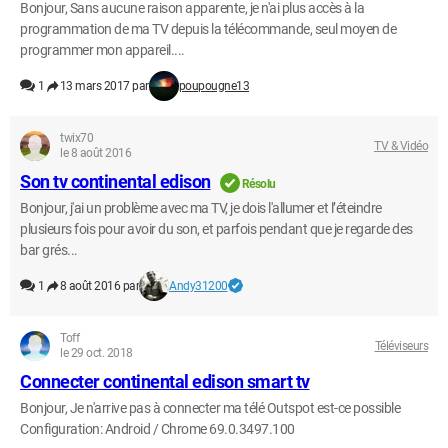
Bonjour, Sans aucune raison apparente, je n'ai plus accès à la
programmation de ma TV depuis la télécommande, seul moyen de
programmer mon appareil....
1
13 mars 2017 par
poupougne13
twix70
TV & Vidéo
le 8 août 2016
Son tv continental edison
Résolu
Bonjour, j'ai un problème avec ma TV, je dois l'allumer et l’éteindre
plusieurs fois pour avoir du son, et parfois pendant que je regarde des
bar grés...
1
8 août 2016 par
Andy31200
Toff
Téléviseurs
le 29 oct. 2018
Connecter continental edison smart tv
Bonjour, Je n'arrive pas à connecter ma télé Outspot est-ce possible
Configuration: Android / Chrome 69.0.3497.100