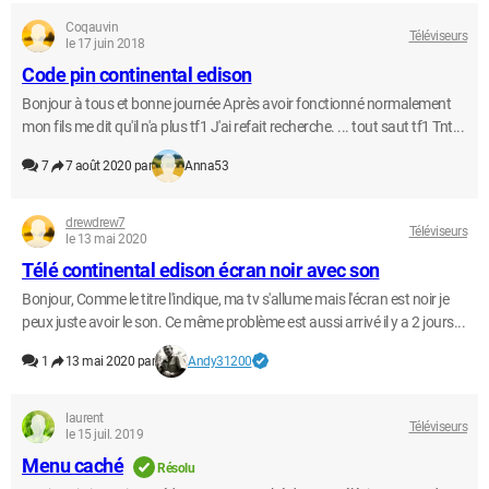
Coqauvin
Téléviseurs
le 17 juin 2018
Code pin continental edison
Bonjour à tous et bonne journée Après avoir fonctionné normalement
mon fils me dit qu'il n'a plus tf1 J'ai refait recherche. ... tout saut tf1 Tnt...
7
7 août 2020 par
Anna53
drewdrew7
Téléviseurs
le 13 mai 2020
Télé continental edison écran noir avec son
Bonjour, Comme le titre l'indique, ma tv s'allume mais l'écran est noir je
peux juste avoir le son. Ce même problème est aussi arrivé il y a 2 jours...
1
13 mai 2020 par
Andy31200
laurent
Téléviseurs
le 15 juil. 2019
Menu caché
Résolu