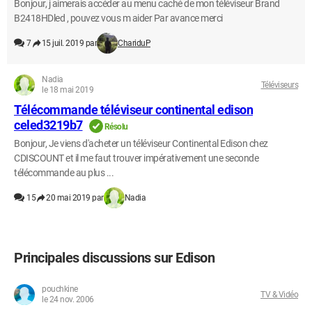
Bonjour, j aimerais accéder au menu caché de mon téléviseur Brand
B2418HDled , pouvez vous m aider Par avance merci
7
15 juil. 2019 par
ChariduP
Nadia
Téléviseurs
le 18 mai 2019
Télécommande téléviseur continental edison
celed3219b7
Résolu
Bonjour, Je viens d'acheter un téléviseur Continental Edison chez
CDISCOUNT et il me faut trouver impérativement une seconde
télécommande au plus ...
15
20 mai 2019 par
Nadia
Principales discussions sur Edison
pouchkine
TV & Vidéo
le 24 nov. 2006