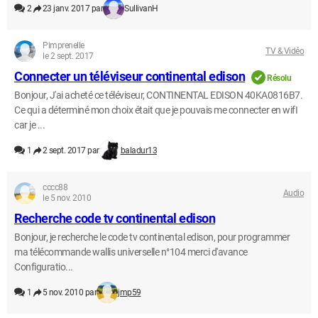
2
23 janv. 2017 par
SullivanH
Pimprenelle
TV & Vidéo
le 2 sept. 2017
Connecter un téléviseur continental edison
Résolu
Bonjour, J'ai acheté ce téléviseur, CONTINENTAL EDISON 40KA0816B7.
Ce qui a déterminé mon choix était que je pouvais me connecter en wifI
car je ...
1
2 sept. 2017 par
baladur13
cccc88
Audio
le 5 nov. 2010
Recherche code tv continental edison
Bonjour, je recherche le code tv continental edison, pour programmer
ma télécommande wallis universelle n°104 merci d'avance
Configuratio...
1
5 nov. 2010 par
jmp59