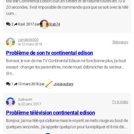
Ma télé Continental Edison d'un an s'éteint et se rallume toutes les 10 à
20 secondes. Il est impossible de commande quoi que se soit avec la télé
com...
2
8 juil. 2017 par
3cab74
camille34000
Téléviseurs
le 12 mars 2018
Problème de son tv continental edison
Bonsoir, le son de ma TV Continental Edison ne fonctionne plus, j'ai tout
essayé : changer les paramètres, mode muet, débrancher du secteur...
Si v...
1
13 mars 2018 par
Jojolaguitare
SullivanH
TV & Vidéo
le 22 janv. 2017
Problème télévision continental edison
Bonjour, j'ai ma télé qui s'allume mais le voyant se mets rouge au bout de
quelques secondes , j'ai appeler quelqu'un pour lui expliquer et il m'a dis...