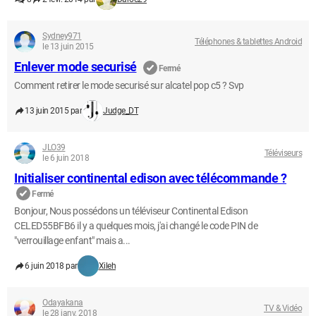
Sydney971
Téléphones & tablettes Android
le 13 juin 2015
Enlever mode securisé
Fermé
Comment retirer le mode securisé sur alcatel pop c5 ? Svp
13 juin 2015 par
Judge_DT
JLO39
Téléviseurs
le 6 juin 2018
Initialiser continental edison avec télécommande ?
Fermé
Bonjour, Nous possédons un téléviseur Continental Edison
CELED55BFB6 il y a quelques mois, j'ai changé le code PIN de
"verrouillage enfant" mais a...
6 juin 2018 par
Xileh
Odayakana
TV & Vidéo
le 28 janv. 2018