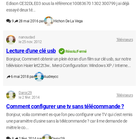
Edison CE32DLE03 sous la référence:10083670 1302 300799 j ai déjà
essayé deux té...
9
28 mai 2016 par
Hichon De La Vega
nanoudad
Téléviseurs
le 25 nov. 2012
Lecture d'une clé usb
Résolu/Fermé
Bonjour, Comment obtenir un plein écran d'un film sur clé usb, sur notre
télévision Haier let22t3w.. Merci Configuration: Windows XP / Interne...
6 mai 2018 par
Audreycc
Daroc29
Téléviseurs
le 2 févr. 2014
Comment configurer une tv sans télécommande ?
Bonjour, voila comment es-que l'on peu configurer une TV qui c'est remis
une paramètre d'usine sans la télécommande ? car il me demande de
mètre le co...
8
2 févr. 2014 par
Daroc29