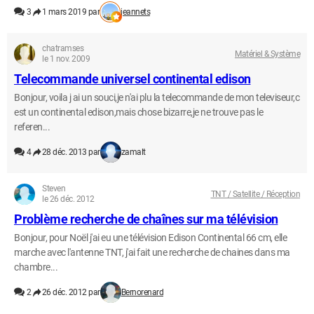
3
1 mars 2019 par
jeannets
chatramses
Matériel & Système
le 1 nov. 2009
Telecommande universel continental edison
Bonjour, voila j ai un souci,je n'ai plu la telecommande de mon televiseur,c
est un continental edison,mais chose bizarre,je ne trouve pas le
referen...
4
28 déc. 2013 par
zamalt
Steven
TNT / Satellite / Réception
le 26 déc. 2012
Problème recherche de chaînes sur ma télévision
Bonjour, pour Noël j'ai eu une télévision Edison Continental 66 cm, elle
marche avec l'antenne TNT, j'ai fait une recherche de chaines dans ma
chambre...
2
26 déc. 2012 par
Bernorenard