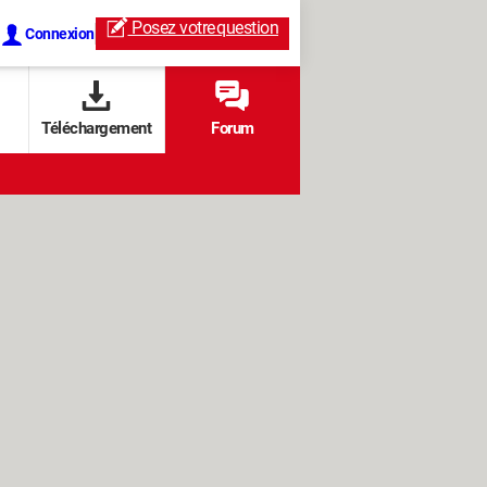
Posez votre
question
Connexion
Téléchargement
Forum