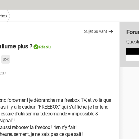
ebox
Foru
Sujet Suivant
Questi
llume plus ?
Résolu
Box
6:37
 donc forcement je débranche ma freebox TV, et voilà que
s, il y a le cadran "FREEBOX" qui s'affiche, je l'entend
, j'essaie d'utiliser ma télécomande = impossible &
signal" !
 aussi rebooter la freebox ! rien n'y fait !
heureusement, je ne sais pas ce que sait !