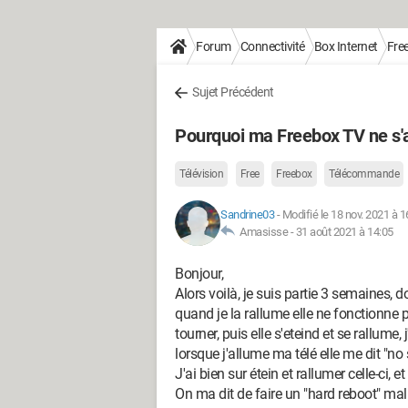
Forum
Connectivité
Box Internet
Fre
Sujet Précédent
Pourquoi ma Freebox TV ne s'a
Télévision
Free
Freebox
Télécommande
Sandrine03
-
Modifié le 18 nov. 2021 à 1
Amasisse -
31 août 2021 à 14:05
Bonjour,
Alors voilà, je suis partie 3 semaines,
quand je la rallume elle ne fonctionne pa
tourner, puis elle s'eteind et se rallume
lorsque j'allume ma télé elle me dit "no 
J'ai bien sur étein et rallumer celle-ci, et
On ma dit de faire un "hard reboot" mal