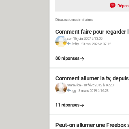
Répon
Discussions similaires
Comment faire pour regarder l
so
-
16 juin 2007 à 13:05
lefty
-
23 mai 2026 à 07:12
80 réponses
Comment allumer la tv, depuis 
maravika
-
18 févr. 2012 à 16:23
gg
-
8 mars 2019 à 16:28
11 réponses
Peut-on allumer une Freebox 