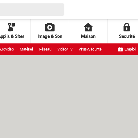
pplis & Sites
Image & Son
Maison
Securité
ux vidéo
Matériel
Réseau
Vidéo/TV
Virus/Sécurité
Emploi