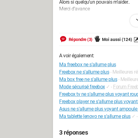
Alors si quelqu'un pouvais m'aider..
Merci d'avance
Configuration:
Windows Vista
Internet Explorer 7.0
Répondre (3)
Moi aussi
(124)
A voir également:
Ma freebox ne s'allume plus
Freebox ne s'allume plus
- Meilleures 
Ma box free ne s'allume plus
- Meilleu
Mode sécurisé freebox
✓
-
Forum Free
Freebox tv ne s'allume plus voyant rou
Freebox player ne s'allume plus voyant
Asus ne s'allume plus voyant ampoule
Ma tablette lenovo ne s'allume plus
✓
3 réponses