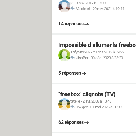
jo
-
3 nov. 2017 à 19:00
Valatelet
-
20 nov. 2021 à 19:44
14 réponses
Impossible d allumer la freebo
sofynet1987
-
21 oct. 2013 à 19:22
JissBar
-
30 déc. 2023 à 23:20
5 réponses
"freebox" clignote (TV)
tetelle
-
2 avr. 2008 à 13:48
Twiggy
-
31 mai 2026 à 10:39
62 réponses