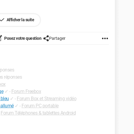
Afficher la suite
Posez votre question
Partager
réponses
res réponses
box
ge
✓
-
Forum Freebox
 bleu
✓
-
Forum Box et Streaming vidéo
 allumé
✓
-
Forum PC portable
-
Forum Téléphones & tablettes Android