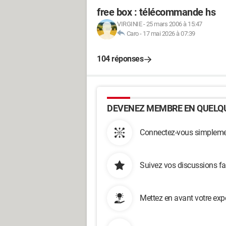
free box : télécommande hs
VIRGINIE
-
25 mars 2006 à 15:47
Caro
-
17 mai 2026 à 07:39
104 réponses
DEVENEZ MEMBRE EN QUELQU
Connectez-vous simplemen
Suivez vos discussions fa
Mettez en avant votre exp