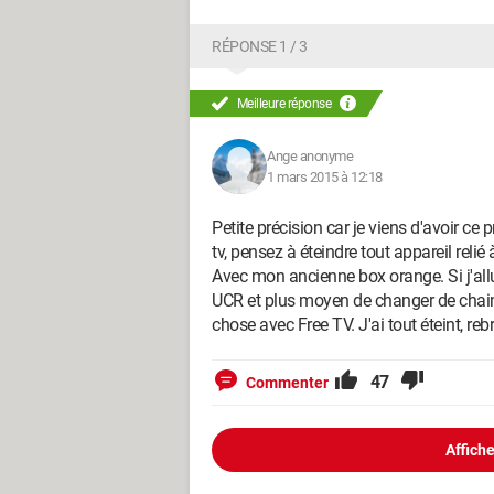
RÉPONSE 1 / 3
Meilleure réponse
Ange anonyme
1 mars 2015 à 12:18
Petite précision car je viens d'avoir c
tv, pensez à éteindre tout appareil relié à
Avec mon ancienne box orange. Si j'al
UCR et plus moyen de changer de chain
chose avec Free TV. J'ai tout éteint, r
47
Commenter
Affiche