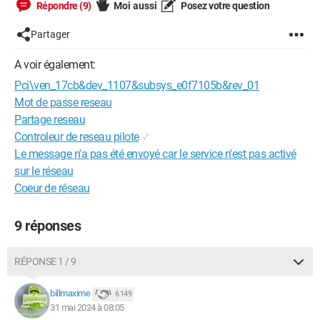
Répondre (9)
Moi aussi
Posez votre question
Partager
A voir également:
Pci\ven_17cb&dev_1107&subsys_e0f7105b&rev_01
Mot de passe reseau
Partage reseau
Controleur de reseau pilote
✓
Le message n'a pas été envoyé car le service n'est pas activé
sur le réseau
Coeur de réseau
9 réponses
RÉPONSE 1 / 9
billmaxime
6 149
31 mai 2024 à 08:05