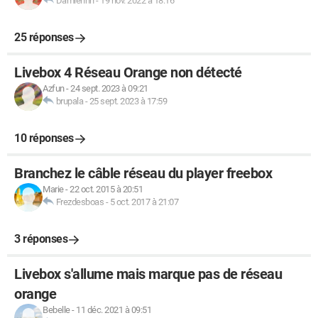
Damiennn
-
19 nov. 2022 à 18:16
25 réponses
Livebox 4 Réseau Orange non détecté
Azfun
-
24 sept. 2023 à 09:21
brupala
-
25 sept. 2023 à 17:59
10 réponses
Branchez le câble réseau du player freebox
Marie
-
22 oct. 2015 à 20:51
Frezdesboas
-
5 oct. 2017 à 21:07
3 réponses
Livebox s'allume mais marque pas de réseau
orange
Bebelle
-
11 déc. 2021 à 09:51