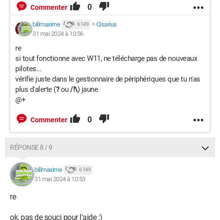
0
Commenter
billmaxime
>
Cisarius
6 149
31 mai 2024 à 10:56
re
si tout fonctionne avec W11, ne télécharge pas de nouveaux
pilotes...
vérifie juste dans le gestionnaire de périphériques que tu n'as
plus d'alerte (
?
ou
/!\
) jaune
@+
0
Commenter
RÉPONSE 8 / 9
billmaxime
6 149
31 mai 2024 à 10:53
re
ok, pas de souci pour l'aide :)