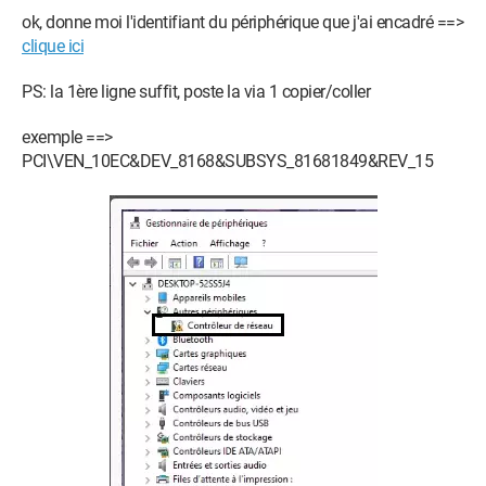
ok, donne moi l'identifiant du périphérique que j'ai encadré ==>
clique ici
PS: la 1ère ligne suffit, poste la via 1 copier/coller
exemple ==>
PCI\VEN_10EC&DEV_8168&SUBSYS_81681849&REV_15