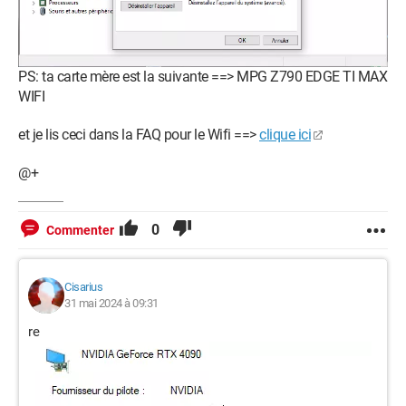
PS: ta carte mère est la suivante ==> MPG Z790 EDGE TI MAX
WIFI
et je lis ceci dans la FAQ pour le Wifi ==>
clique ici
@+
0
Commenter
Cisarius
31 mai 2024 à 09:31
re