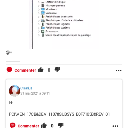
@+
0
Commenter
Cisarius
31 mai 2024 à 09:11
re
PCI\VEN_17CB&DEV_1107&SUBSYS_E0F7105B&REV_01
0
Commenter