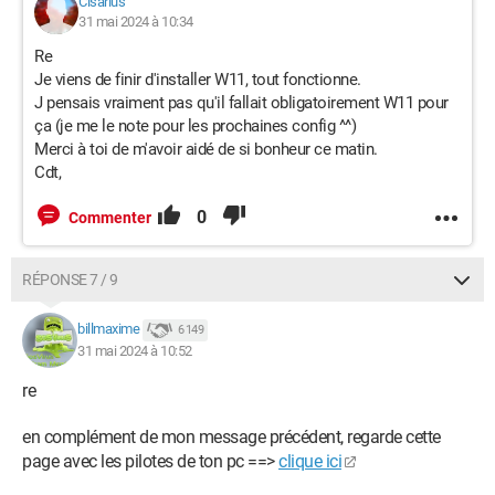
Cisarius
31 mai 2024 à 10:34
Re
Je viens de finir d'installer W11, tout fonctionne.
J pensais vraiment pas qu'il fallait obligatoirement W11 pour
ça (je me le note pour les prochaines config ^^)
Merci à toi de m'avoir aidé de si bonheur ce matin.
Cdt,
0
Commenter
RÉPONSE 7 / 9
billmaxime
6 149
31 mai 2024 à 10:52
re
en complément de mon message précédent, regarde cette
page avec les pilotes de ton pc ==>
clique ici