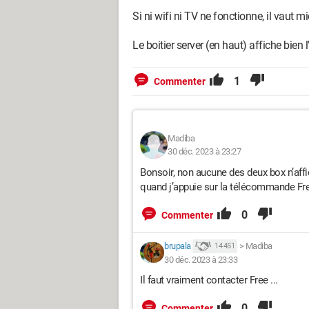
Si ni wifi ni TV ne fonctionne, il vaut 
Le boitier server (en haut) affiche bien l
1
Commenter
Madiba
30 déc. 2023 à 23:27
Bonsoir, non aucune des deux box n’affic
quand j’appuie sur la télécommande Fr
0
Commenter
brupala
>
Madiba
14 451
30 déc. 2023 à 23:33
Il faut vraiment contacter Free ...
0
Commenter