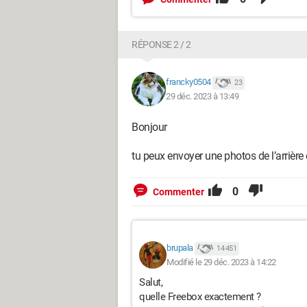
RÉPONSE 2 / 2
francky0504
23
29 déc. 2023 à 13:49
Bonjour
tu peux envoyer une photos de l’arrière
0
Commenter
brupala
14 451
Modifié le 29 déc. 2023 à 14:22
Salut,
quelle Freebox exactement ?