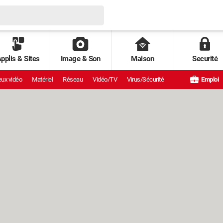
pplis & Sites
Image & Son
Maison
Securité
ux vidéo
Matériel
Réseau
Vidéo/TV
Virus/Sécurité
Emploi