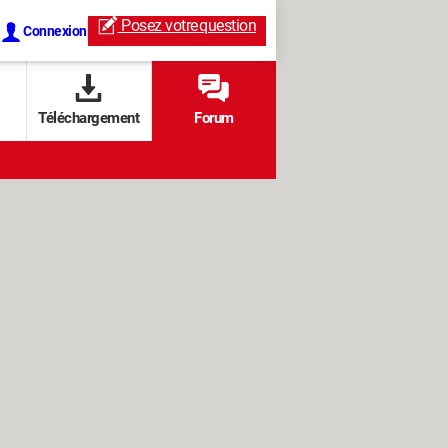
Posez votre
question
Connexion
Téléchargement
Forum