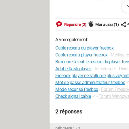
réseaux sont branché aidez-moi svp.
iPhone / Safari 15.6.6
Répondre (2)
Moi aussi
(1)
P
A voir également:
Cable reseau du player freebox
Cable reseau player freebox
- Meilleur
Branchez le cable reseau du player fre
Adobe flash player
- Télécharger - Dive
Freebox player ne s'allume plus voyant
Mot de passe administrateur freebox
Mode sécurisé freebox
-
Forum Freebo
Check signal cable
✓
-
Forum Window
2 réponses
RÉPONSE 1 / 2