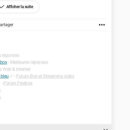
Afficher la suite
artager
es réponses
ebox
- Meilleures réponses
rs Web & Internet
 bleu
✓
-
Forum Box et Streaming vidéo
✓
-
Forum Freebox
x
s