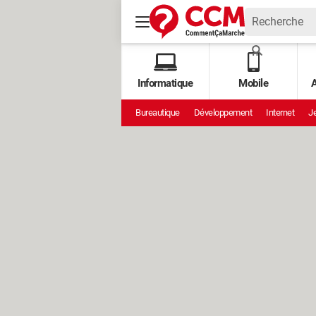
Informatique
Mobile
A
Bureautique
Développement
Internet
Je