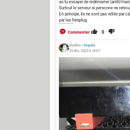
as tu essayer de redémarrer (arrêt/march
Surtout le serveur si personne ne retrouve
En principe, ils ne sont pas reliés par c
par les freeplug.
0
Commenter
Madiba
>
brupala
29 déc. 2023 à 18:07