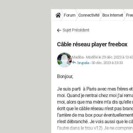
Forum
Connectivité
Box Internet
Fre
Sujet Précédent
Câble réseau player freebox
Madiba
-
Modifié le 29 déc. 2023 à 13:4
brupala
-
30 déc. 2023 à 23:33
Bonjour,
Je suis parti à Paris avec mes frères 
moi. Quand je rentrai chez moi j’ai rema
moi, alors que ma mère m’a dis qu’elle n
écrit que le câble réseau n’est pas br
l’arrière de ma box pour éventuellement
n’est débranché. Je vois aussi que le câ
l’autre dans le trou v12) Je ne comprend