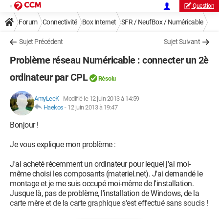
Question
Forum
Connectivité
Box Internet
SFR / NeufBox / Numéricable
Sujet Précédent
Sujet Suivant
Problème réseau Numéricable : connecter un 2è
ordinateur par CPL
Résolu
AmyLeeK
-
Modifié le 12 juin 2013 à 14:59
Haekos
-
12 juin 2013 à 19:47
Bonjour !
Je vous explique mon problème :
J'ai acheté récemment un ordinateur pour lequel j'ai moi-
même choisi les composants (materiel.net). J'ai demandé le
montage et je me suis occupé moi-même de l'installation.
Jusque là, pas de problème, l'installation de Windows, de la
carte mère et de la carte graphique s'est effectué sans soucis !