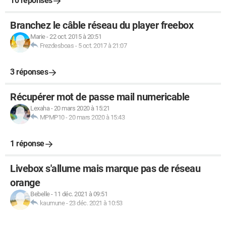
10 réponses
Branchez le câble réseau du player freebox
Marie
-
22 oct. 2015 à 20:51
Frezdesboas
-
5 oct. 2017 à 21:07
3 réponses
Récupérer mot de passe mail numericable
Lexaha
-
20 mars 2020 à 15:21
MPMP10
-
20 mars 2020 à 15:43
1 réponse
Livebox s'allume mais marque pas de réseau
orange
Bebelle
-
11 déc. 2021 à 09:51
kaumune
-
23 déc. 2021 à 10:53