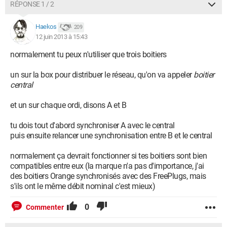
RÉPONSE 1 / 2
réseau public...
Haekos
209
Est il possible qu'étant donné qu'il s'agit d'un pc que j'ai
12 juin 2013 à 15:43
installé moi-même, il y a une étape qui m'ait échappée ?
normalement tu peux n'utiliser que trois boitiers
Quand je recherche le problème via le centre réseau et partage,
il me demande d'éteindre le routeur et de le redémarrer après
un sur la box pour distribuer le réseau, qu'on va appeler
boitier
10s. (Cela ne fonctionne pas) et quand je continue la
central
recherche en ignorant ce problème, il m'affiche directement
["connexion au réseau local" n'a pas de configuration IP
et un sur chaque ordi, disons A et B
valide].
Et quand j'ouvre google chrome, il me dit "la connexion au
tu dois tout d'abord synchroniser A avec le central
serveur DNS a échoué"
puis ensuite relancer une synchronisation entre B et le central
Enfin je suis assez novice en informatique et excusez-moi
normalement ça devrait fonctionner si tes boitiers sont bien
pour les détails inutiles, je ne sais pas dire ce qui est important
compatibles entre eux (la marque n'a pas d'importance, j'ai
ou pas de savoir pour avoir une idée du problème...
des boitiers Orange synchronisés avec des FreePlugs, mais
s'ils ont le même débit nominal c'est mieux)
Merci d'avance pour votre aide !
0
Commenter
Emilie