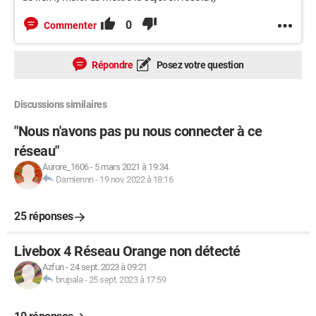
0
Commenter
Répondre
Posez votre question
Discussions similaires
"Nous n'avons pas pu nous connecter à ce
réseau"
Aurore_1606
-
5 mars 2021 à 19:34
Damiennn
-
19 nov. 2022 à 18:16
25 réponses
Livebox 4 Réseau Orange non détecté
Azfun
-
24 sept. 2023 à 09:21
brupala
-
25 sept. 2023 à 17:59