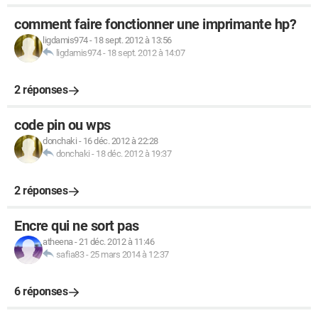
comment faire fonctionner une imprimante hp?
ligdamis974
-
18 sept. 2012 à 13:56
ligdamis974
-
18 sept. 2012 à 14:07
2 réponses
code pin ou wps
donchaki
-
16 déc. 2012 à 22:28
donchaki
-
18 déc. 2012 à 19:37
2 réponses
Encre qui ne sort pas
atheena
-
21 déc. 2012 à 11:46
safia83
-
25 mars 2014 à 12:37
6 réponses