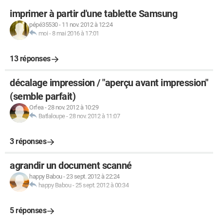
imprimer à partir d'une tablette Samsung
pépé35530
-
11 nov. 2012 à 12:24
moi
-
8 mai 2016 à 17:01
13 réponses
décalage impression / "aperçu avant impression"
(semble parfait)
Orfea
-
28 nov. 2012 à 10:29
Batlaloupe
-
28 nov. 2012 à 11:07
3 réponses
agrandir un document scanné
happy Babou
-
23 sept. 2012 à 22:24
happy Babou
-
25 sept. 2012 à 00:34
5 réponses