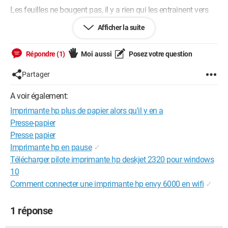
Les feuilles ne bougent pas, il y a rien qui les entrainent vers
les rouleaux.
Afficher la suite
Il y a 2 roues ( sur des petits bras) poser sur les feuilles : le
problème peut il venir de là?
Répondre (1)
Moi aussi
Posez votre question
Je vous remercie d'avance de votre aide toutes remarques ou
aide sera la bienvenu.
Partager
A voir également:
Imprimante hp plus de papier alors qu'il y en a
Presse-papier
Presse papier
Imprimante hp en pause
✓
Télécharger pilote imprimante hp deskjet 2320 pour windows
10
Comment connecter une imprimante hp envy 6000 en wifi
✓
1 réponse