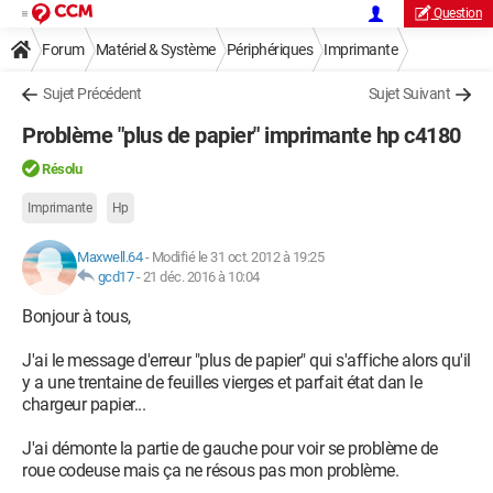
Question
Forum
Matériel & Système
Périphériques
Imprimante
Sujet Précédent
Sujet Suivant
Problème "plus de papier" imprimante hp c4180
Résolu
Imprimante
Hp
Maxwell.64
-
Modifié le 31 oct. 2012 à 19:25
gcd17
-
21 déc. 2016 à 10:04
Bonjour à tous,
J'ai le message d'erreur "plus de papier" qui s'affiche alors qu'il
y a une trentaine de feuilles vierges et parfait état dan le
chargeur papier...
J'ai démonte la partie de gauche pour voir se problème de
roue codeuse mais ça ne résous pas mon problème.