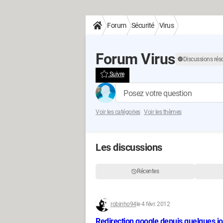
Forum
Sécurité
Virus
Forum Virus
Discussions rés
Suivre
Posez votre question
Voir les catégories
Voir les thèmes
Les discussions
Récentes
robinho94
le 4 févr. 2012
Redirection google depuis quelques j