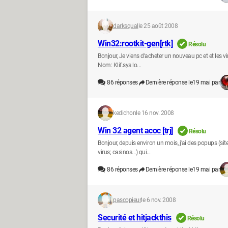
darksqual
le 25 août 2008
Win32:rootkit-gen[rtk]
Résolu
Bonjour, Je viens d'acheter un nouveau pc et et les v
Nom: Klif.sys lo...
86
réponses
Dernière réponse le
19 mai par
kedichon
le 16 nov. 2008
Win 32 agent acoc [trj]
Résolu
Bonjour, depuis environ un mois, j'ai des popups (si
virus; casinos...) qui...
86
réponses
Dernière réponse le
19 mai par
pascopieur
le 6 nov. 2008
Securité et hitjackthis
Résolu