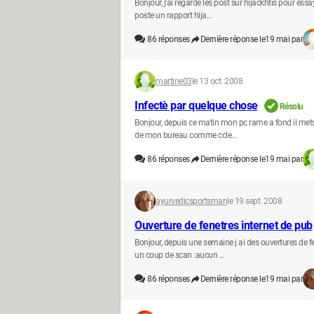
Bonjour, j'ai regardé les post sur hijackhtis pour ess
poste un rapport hija...
86
réponses
Dernière réponse le
19 mai par
martine03
le 13 oct. 2008
Infectè par quelque chose
Résolu
Bonjour, depuis ce matin mon pc rame a fond il mets
de mon bureau comme ccle...
86
réponses
Dernière réponse le
19 mai par
ayurvedicsportsman
le 19 sept. 2008
Ouverture de fenetres internet de pub
Bonjour, depuis une semaine j ai des ouvertures de 
un coup de scan :aucun ...
86
réponses
Dernière réponse le
19 mai par