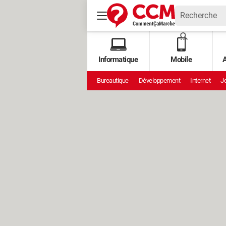
Informatique
Mobile
A
Bureautique
Développement
Internet
Je