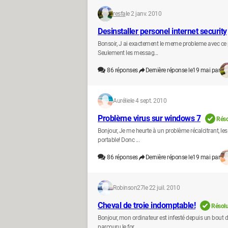
resfa
le 2 janv. 2010
Desinstaller personel internet security
Bonsoir, J ai exactement le meme probleme avec ce pe
Seulement les messag...
86
réponses
Dernière réponse le
19 mai par
Aurélie
le 4 sept. 2010
Problème virus sur windows 7
Réso
Bonjour, Je me heurte à un problème récalcitrant, le
portable! Donc ...
86
réponses
Dernière réponse le
19 mai par
Robinson27
le 22 juil. 2010
Cheval de troie indomptable!
Résol
Bonjour, mon ordinateur est infesté depuis un bout de
parcouru le for...