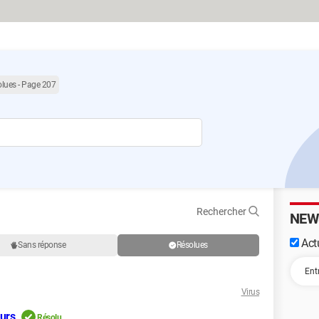
olues - Page 207
Rechercher
NEW
Actu
Sans réponse
Résolues
Virus
ours
Résolu