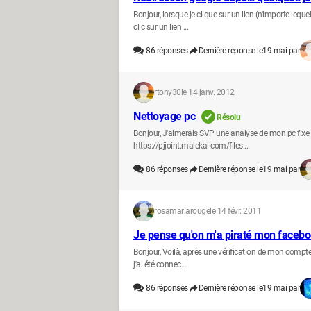
Bonjour, lorsque je clique sur un lien (n'importe lequ
clic sur un lien ...
86
réponses
Dernière réponse le
19 mai par
rtony30
le 14 janv. 2012
Nettoyage pc
Résolu
Bonjour, J'aimerais SVP une analyse de mon pc fixe j
https://pjjoint.malekal.com/files....
86
réponses
Dernière réponse le
19 mai par
rosamariarouge
le 14 févr. 2011
Je pense qu'on m'a piraté mon faceb
Bonjour, Voilà, après une vérification de mon compte 
j'ai été connec...
86
réponses
Dernière réponse le
19 mai par