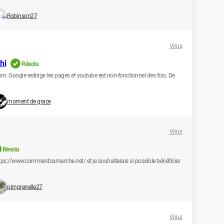
Robinson27
Virus
hi
Résolu
rum. Google redirige les pages et youtube est non-fonctionnel des fois. De
moment de grace
Virus
Résolu
ttps://www.commentcamarche.net/ et je souhaiterais si possible bénéficier
pimprenelle27
Virus