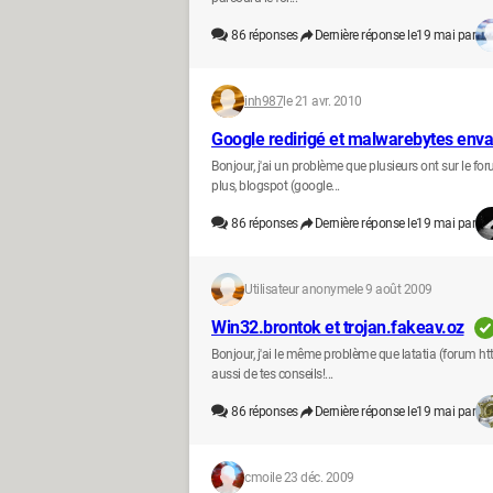
86
réponses
Dernière réponse le
19 mai par
inh987
le 21 avr. 2010
Google redirigé et malwarebytes enva
Bonjour, j'ai un problème que plusieurs ont sur le fo
plus, blogspot (google...
86
réponses
Dernière réponse le
19 mai par
Utilisateur anonyme
le 9 août 2009
Win32.brontok et trojan.fakeav.oz
Bonjour, j'ai le même problème que latatia (forum h
aussi de tes conseils!...
86
réponses
Dernière réponse le
19 mai par
cmoi
le 23 déc. 2009