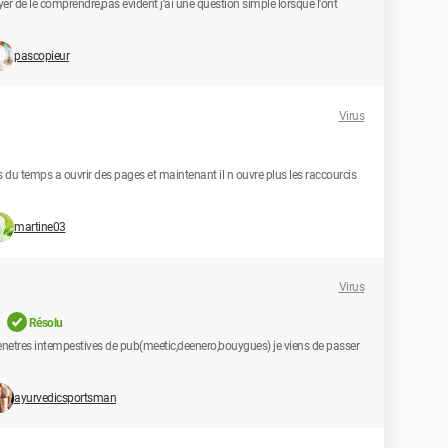
ayer de le comprendre,pas évident j'ai une question simple lorsque l'ont
pascopieur
Virus
 du temps a ouvrir des pages et maintenant il n ouvre plus les raccourcis
martine03
Virus
Résolu
fenetres intempestives de pub(meetic,deenero,bouygues) je viens de passer
ayurvedicsportsman