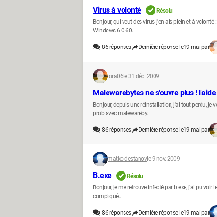
Virus à volonté
Résolu
Bonjour, qui veut des virus, j'en ais plein et à volo
Windows 6.0.60...
86
réponses
Dernière réponse le
19 mai par
lora06
le 31 déc. 2009
Malewarebytes ne s'ouvre plus ! l'aide 
Bonjour, depuis une réinstallation, j'ai tout perdu, 
prob avec malewareby...
86
réponses
Dernière réponse le
19 mai par
matko-destanov
le 9 nov. 2009
B.exe
Résolu
Bonjour, je me retrouve infecté par b.exe, j'ai pu voir
compliqué....
86
réponses
Dernière réponse le
19 mai par