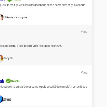
el), je suis redirigé vers des sites inconnus et non demandés et ça à chaque
Utilisateur anonyme
Virus
e suppose qu il soit infecter voici le rapport ZHPDIAG
rtony30
Virus
ook
Résolu
facebook (je suis allée sur compte puis sécurité du compte), il est écrit que
bglove