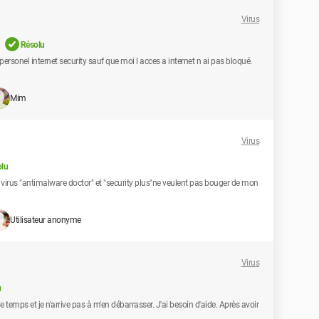
Virus
Résolu
rsonel internet security sauf que moi l acces a internet n ai pas bloqué.
Mim
Virus
lu
s virus "antimalware doctor" et "security plus"ne veulent pas bouger de mon
Utilisateur anonyme
Virus
u
 temps et je n'arrive pas à m'en débarrasser. J'ai besoin d'aide. Après avoir