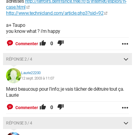
adresses
http://terroirs.denfrance.free.fr/p/internet/espion/n-
case.html
http://www.technicland.com/article.php3?sid=92
a+ Taupo
you know what ? i'm happy
0
Commenter
RÉPONSE 2 / 4
Laurie22200
12 sept. 2003 à 11:07
Merci beaucoup pour l'info; je vais tâcher de détruire tout ça.
Laurie
0
Commenter
RÉPONSE 3 / 4