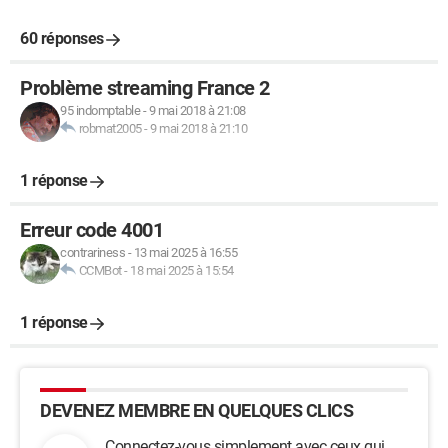
60 réponses
Problème streaming France 2
95 indomptable
-
9 mai 2018 à 21:08
robmat2005
-
9 mai 2018 à 21:10
1 réponse
Erreur code 4001
contrariness
-
13 mai 2025 à 16:55
CCMBot
-
18 mai 2025 à 15:54
1 réponse
DEVENEZ MEMBRE EN QUELQUES CLICS
Connectez-vous simplement avec ceux qui