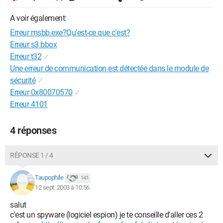
A voir également:
Erreur msbb.exe?Qu'est-ce que c'est?
Erreur s3 bbox
Erreur t32
✓
Une erreur de communication est détectée dans le module de
sécurité
✓
Erreur 0x80070570
✓
Erreur 4101
4 réponses
RÉPONSE 1 / 4
Taupophile
141
12 sept. 2003 à 10:56
salut
c'est un spyware (logiciel espion) je te conseille d'aller ces 2