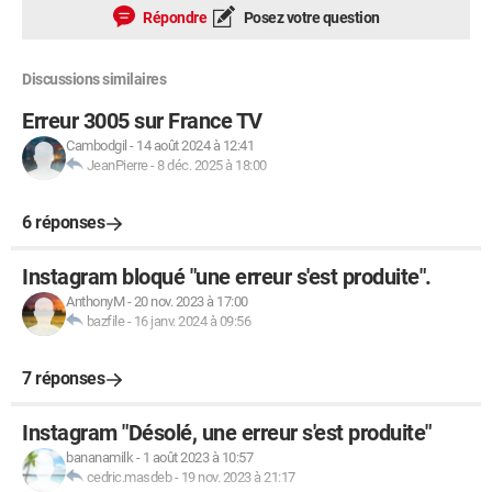
Répondre
Posez votre question
Discussions similaires
Erreur 3005 sur France TV
Cambodgil
-
14 août 2024 à 12:41
JeanPierre
-
8 déc. 2025 à 18:00
6 réponses
Instagram bloqué "une erreur s'est produite".
AnthonyM
-
20 nov. 2023 à 17:00
bazfile
-
16 janv. 2024 à 09:56
7 réponses
Instagram "Désolé, une erreur s'est produite"
bananamilk
-
1 août 2023 à 10:57
cedric.masdeb
-
19 nov. 2023 à 21:17