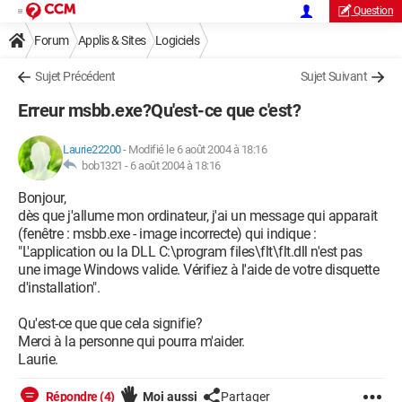
Question
Forum
Applis & Sites
Logiciels
Sujet Précédent
Sujet Suivant
Erreur msbb.exe?Qu'est-ce que c'est?
Laurie22200
-
Modifié le 6 août 2004 à 18:16
bob1321 -
6 août 2004 à 18:16
Bonjour,
dès que j'allume mon ordinateur, j'ai un message qui apparait
(fenêtre : msbb.exe - image incorrecte) qui indique :
"L'application ou la DLL C:\program files\flt\flt.dll n'est pas
une image Windows valide. Vérifiez à l'aide de votre disquette
d'installation".
Qu'est-ce que que cela signifie?
Merci à la personne qui pourra m'aider.
Laurie.
Répondre (4)
Moi aussi
Partager