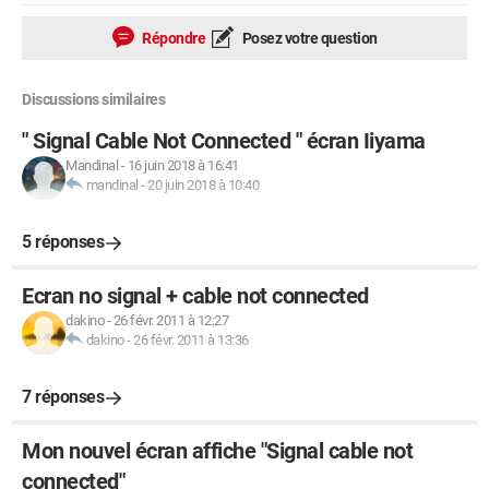
Répondre
Posez votre question
Discussions similaires
" Signal Cable Not Connected " écran Iiyama
Mandinal
-
16 juin 2018 à 16:41
mandinal
-
20 juin 2018 à 10:40
5 réponses
Ecran no signal + cable not connected
dakino
-
26 févr. 2011 à 12:27
dakino
-
26 févr. 2011 à 13:36
7 réponses
Mon nouvel écran affiche "Signal cable not
connected"