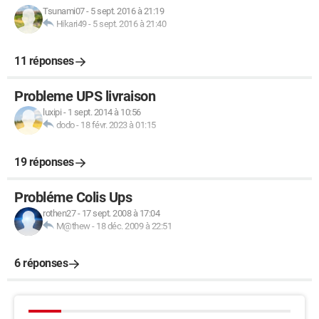
Tsunami07
-
5 sept. 2016 à 21:19
Hikari49
-
5 sept. 2016 à 21:40
11 réponses
Probleme UPS livraison
luxipi
-
1 sept. 2014 à 10:56
dodo
-
18 févr. 2023 à 01:15
19 réponses
Probléme Colis Ups
rothen27
-
17 sept. 2008 à 17:04
M@thew
-
18 déc. 2009 à 22:51
6 réponses