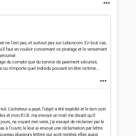
l'objet + sécurité Leboncoin.
 partir de la date de paiement pour attester de la bonne
l y avait un problème et qu'au bout de 14 jours sans
ersé de Leboncoin au vendeur.
sé ne l'est pas, et surtout pas sur Leboncoin. En tout cas,
 par SMS.
'il faut en vouloir concernant ce piratage et le versement
n de téléphone du site colissimo Laposte attestant du
 sécurisé.
dans un point de..."
atage du compte que du service de paiement sécurisé,
voi n'est pas en Mondial Relay. Je lui dis que ça photo ne
e ou n'importe quel individu pouvant en être victime...
 souhaite qu'il me donne le numéro de suivi du colis.
En fait, depuis la validation du paiement, je ne peux
 souhaite un envoi en Mondial Relay au point relais que
sé. L'acheteur a payé, l'objet a été expédié et le bon coin
ar le colis sera refusé à l'adresse du point relais, ne
es et mon R.I.B. ma envoyé un mail me disant qu'il
je suis domicilié.
urs, ne voyant rien venir, j'ai essayé de réclamer par le
 que c'est son collègue qui lui transmets les captures
 à l'ouvrir, le leur ai envoyé une réclamation par lettre.
ui reçoit les informations de suivi. Je lui demande de
ouveau plusieurs lettres qui sont restées elles aussi