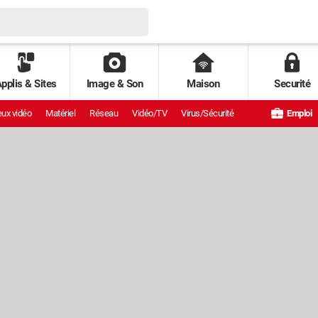
pplis & Sites
Image & Son
Maison
Securité
ux vidéo
Matériel
Réseau
Vidéo/TV
Virus/Sécurité
Emploi