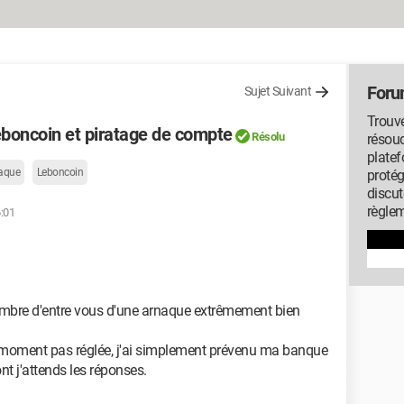
Foru
Sujet Suivant
Trouv
boncoin et piratage de compte
Résolu
résou
platef
aque
Leboncoin
protég
discut
règlem
6:01
nombre d'entre vous d'une arnaque extrêmement bien
 le moment pas réglée, j'ai simplement prévenu ma banque
ont j'attends les réponses.