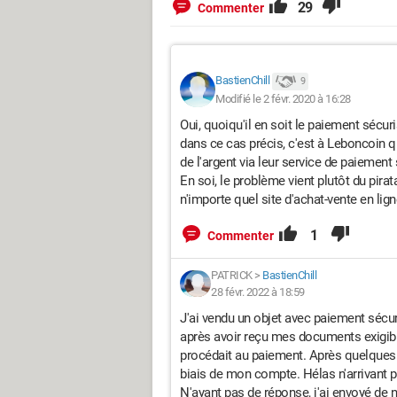
29
Commenter
Leboncoin me prélève la somme prix de 
J'ai lu qu'il fallait attendre 10 jours à
réception du colis ou pour signaler qu'i
réponse de l'acheteur, l'argent serait v
BastienChill
9
Modifié le 2 févr. 2020 à 16:28
J+3 / Mercredi
Oui, quoiqu'il en soit le paiement sécuri
La suite de la conversation se déroule
dans ce cas précis, c'est à Leboncoin qu
Le vendeur m'envoie une capture d'écra
de l'argent via leur service de paiement
dépôt : "Date / Votre colis a été déposé 
En soi, le problème vient plutôt du pir
Sur le coup, il y a un problème car l'en
n'importe quel site d'achat-vente en lign
m'apporte aucune information et que je
1
Commenter
À ce moment là je ne peux rien annuler. 
rien faire, mis à part attendre le colis.
PATRICK
>
BastienChill
28 févr. 2022 à 18:59
J'explique à nouveau au vendeur que je
J'ai vendu un objet avec paiement sécuri
je lui ai indiqué, et non par colissimo, c
après avoir reçu mes documents exigibl
s'agissant pas d'une adresse à laquelle 
procédait au paiement. Après quelques jo
Il m'appelle dans l'après-midi et me dit
biais de mon compte. Hélas n'arrivant pas
d'écran au compte goutte car c'est lui q
N'ayant pas de réponse, j'ai envoyé de n