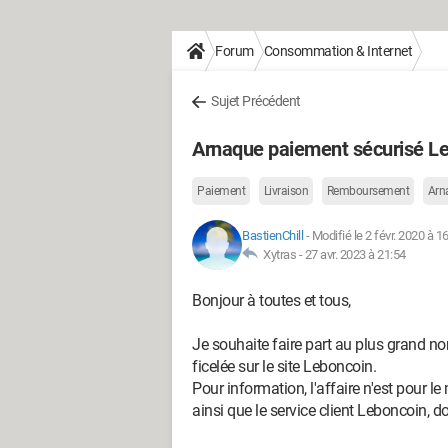
Forum
Consommation & Internet
Sujet Précédent
Arnaque paiement sécurisé Le
Paiement
Livraison
Remboursement
Arn
BastienChill
-
Modifié le 2 févr. 2020 à 1
Xytras -
27 avr. 2023 à 21:54
Bonjour à toutes et tous,
Je souhaite faire part au plus grand 
ficelée sur le site Leboncoin.
Pour information, l'affaire n'est pour
ainsi que le service client Leboncoin, d