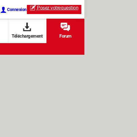
Posez votre
question
Connexion
Téléchargement
Forum