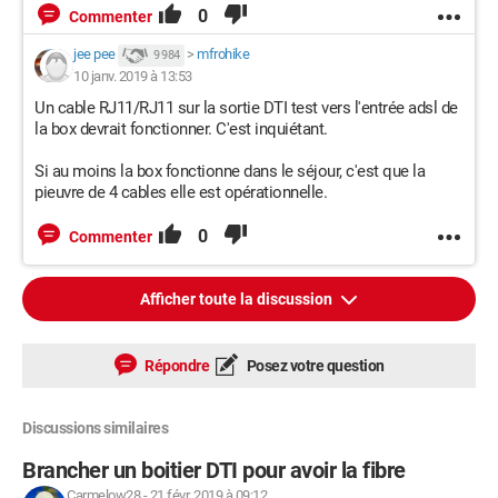
DTI. Je ne sais pas si c'est très clair.
0
Commenter
J'ai essayé de brancher la Livebox directement sur la prise
DTI, aucune synchronisation n'est faite.
jee pee
>
mfrohike
9 984
10 janv. 2019 à 13:53
Merci pour votre aide :-)
Un cable RJ11/RJ11 sur la sortie DTI test vers l'entrée adsl de
la box devrait fonctionner. C'est inquiétant.
Si au moins la box fonctionne dans le séjour, c'est que la
pieuvre de 4 cables elle est opérationnelle.
0
Commenter
Afficher toute la discussion
Répondre
Posez votre question
Discussions similaires
Brancher un boitier DTI pour avoir la fibre
Carmelow28
-
21 févr. 2019 à 09:12