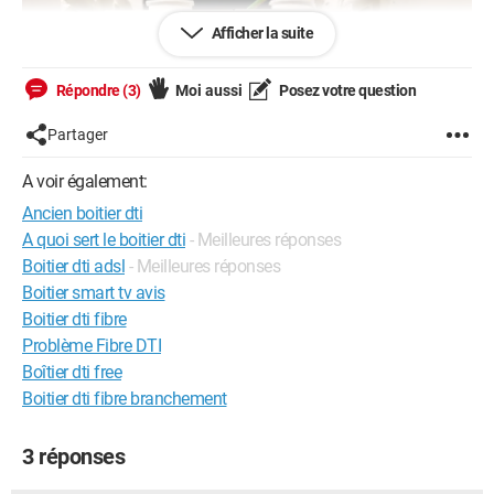
Afficher la suite
Répondre (3)
Moi aussi
Posez votre question
Partager
A voir également:
Ancien boitier dti
A quoi sert le boitier dti
- Meilleures réponses
Boitier dti adsl
- Meilleures réponses
Boitier smart tv avis
Boitier dti fibre
Problème Fibre DTI
Seulement, ma configuration ne ressemble jamais à ce que je
Boîtier dti free
trouve dans les tutos, il y a toujours un détail qui change.
Boitier dti fibre branchement
Je n'ai pas de prise T, juste le câble de raccordement Orange
qui arrive dans le boîtier et qui me propose des embouts RJ45,
3 réponses
que je peux brancher sur la prise que je veux afin de desservir