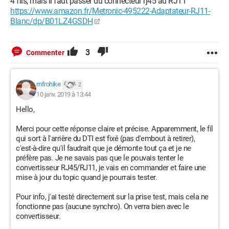
4 fils, mais il faut passer du connecteur rj45 au RJ11
https://www.amazon.fr/Metronic-495222-Adaptateur-RJ11-
Blanc/dp/B01LZ4GSDH
3
Commenter
mfrohike
2
10 janv. 2019 à 13:44
En soit, tout marche bien, exemple : je branche l'un de ces
Hello,
embouts sur une prise appelée Séjour, je peux ensuite
brancher ma Livebox avec un câble RJ11 directement sur la
Merci pour cette réponse claire et précise. Apparemment, le fil
prise réseau située dans le séjour, ma Livebox se synchronise,
qui sort à l'arrière du DTI est fixé (pas d'embout à retirer),
tout va bien.
c'est-à-dire qu'il faudrait que je démonte tout ça et je ne
préfère pas. Je ne savais pas que le pouvais tenter le
convertisseur RJ45/RJ11, je vais en commander et faire une
Mais je ne vois pas comment distribuer Internet dans toutes
mise à jour du topic quand je pourrais tester.
les autres pièces, car, et c'est bien là le problème, je ne peux
pas brancher ma Livebox directement sur l'une des prises du
Pour info, j'ai testé directement sur la prise test, mais cela ne
boîtier DTI. Le RJ11 sur une prise RJ45, ça passe, mais pas
fonctionne pas (aucune synchro). On verra bien avec le
l'inverse. J'aurais ensuite utilisé des câbles RJ45 entre la
convertisseur.
Livebox et les prises de chaque pièce présentes sur le boîtier