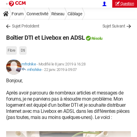
Question
Forum
Connectivité
Réseau
Câblage
Sujet Précédent
Sujet Suivant
Boîtier DTI et Livebox en ADSL
Résolu
Fibre
Dti
mfrohike
-
Modifié le 8 janv. 2019 à 16:28
mfrohike
-
22 janv. 2019 à 09:07
Bonjour,
Après avoir parcouru de nombreux articles et messages de
forums, je ne parviens pas à résoudre mon problème. Mon
logement est équipé d'un boîtier DTI et je souhaite distribuer
Internet avec ma Livebox en ADSL dans les différentes pièces
(pas toutes, mais au moins quelques-unes). Le voici :