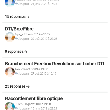
brupala
-
21 janv. 2020 à 15:24
15 réponses
DTI/Box/Fibre
Ayor_
-
28 août 2019 à 16:22
brupala
-
29 août 2019 à 23:26
9 réponses
Branchement Freebox Revolution sur boitier DTI
Alex
-
24 oct. 2019 à 19:32
brupala
-
27 oct. 2019 à 12:19
23 réponses
Raccordement fibre optique
Julien
-
15 janv. 2018 à 19:28
brupala
-
15 janv. 2018 à 22:21