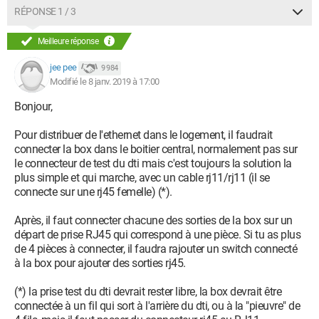
la pièce correspondante, mais pas directement sur ma
RÉPONSE 1 / 3
Livebox :
Meilleure réponse
jee pee
9 984
Modifié le 8 janv. 2019 à 17:00
Bonjour,
Pour distribuer de l'ethernet dans le logement, il faudrait
connecter la box dans le boitier central, normalement pas sur
le connecteur de test du dti mais c'est toujours la solution la
plus simple et qui marche, avec un cable rj11/rj11 (il se
connecte sur une rj45 femelle) (*).
Après, il faut connecter chacune des sorties de la box sur un
départ de prise RJ45 qui correspond à une pièce. Si tu as plus
de 4 pièces à connecter, il faudra rajouter un switch connecté
à la box pour ajouter des sorties rj45.
(*) la prise test du dti devrait rester libre, la box devrait être
connectée à un fil qui sort à l'arrière du dti, ou à la "pieuvre" de