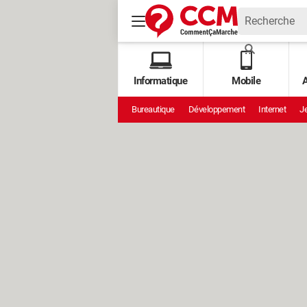
Informatique
Mobile
A
Bureautique
Développement
Internet
Je