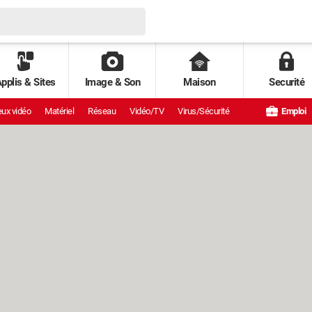
pplis & Sites
Image & Son
Maison
Securité
ux vidéo
Matériel
Réseau
Vidéo/TV
Virus/Sécurité
Emploi