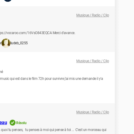
Musique / Radio / Clip
: https://vocaroo.com/16VsO843EQCA Merci d'avance.
r
ludeb_0255
Musique / Radio / Clip
mé
music qui est dans le film 72h pour survivre j'ai mis une demande il y'a
Musique / Radio / Clip
ceau
Résolu
À quoi tu penses, tu penses à moi qui pense à toi ... C'est un morceau qui