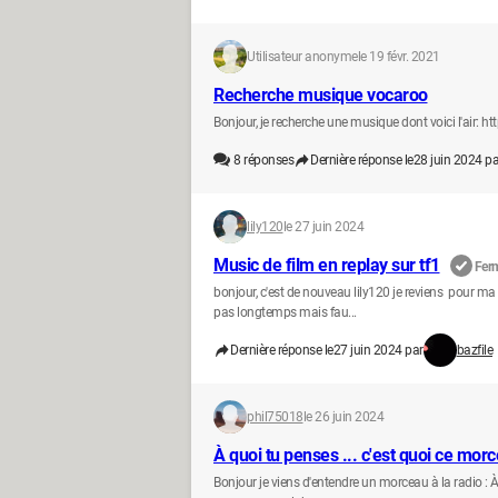
Utilisateur anonyme
le 19 févr. 2021
Recherche musique vocaroo
Bonjour, je recherche une musique dont voici l'air
8
réponses
Dernière réponse le
28 juin 2024 pa
lily120
le 27 juin 2024
Music de film en replay sur tf1
Fer
bonjour, c'est de nouveau lily120 je reviens pour ma 
pas longtemps mais fau...
Dernière réponse le
27 juin 2024 par
bazfile
phil75018
le 26 juin 2024
À quoi tu penses ... c'est quoi ce mor
Bonjour je viens d'entendre un morceau à la radio : 