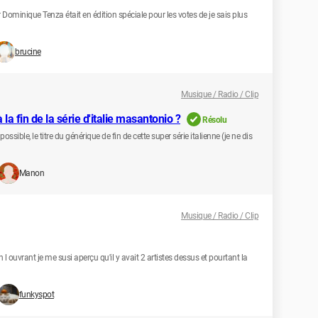
 Dominique Tenza était en édition spéciale pour les votes de je sais plus
brucine
Musique / Radio / Clip
la fin de la série d'italie masantonio ?
Résolu
possible, le titre du générique de fin de cette super série italienne (je ne dis
Manon
Musique / Radio / Clip
n l ouvrant je me susi aperçu qu'il y avait 2 artistes dessus et pourtant la
funkyspot