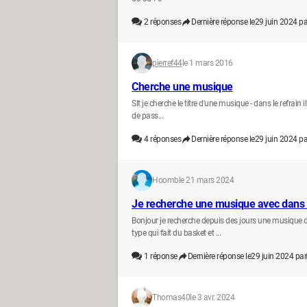
2
réponses
Dernière réponse le
29 juin 2024 pa
pierref44
le 1 mars 2016
Cherche une musique
Slt je cherche le titre d'une musique - dans le refrain i
de pass...
4
réponses
Dernière réponse le
29 juin 2024 pa
Hoomb
le 21 mars 2024
Je recherche une musique avec dans le
Bonjour je recherche depuis des jours une musique d
type qui fait du basket et ...
1
réponse
Dernière réponse le
29 juin 2024 par
Thomas40
le 3 avr. 2024