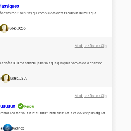
classiques
urée d'environ 5 minutes, qui compile des extraits connus de musique
ludeb_0255
Musique / Radio / Clip
es années 80 il me semble. je ne sais que quelques paroles de la chanson
r
ludeb_0255
Musique / Radio / Clip
tuuuuuue
Résolu
tendu ca fait sa : tutu tutu tutu tu tutu tututu et la ca devient plus aigu et
par
Radinoz