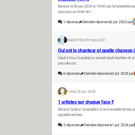
Bonjour le 30 juin 2024 le 19h45 qui fut presenté par
quoi puis un rimer de 1...
1
réponse
Dernière réponse le
2 juil. 2024 par
DeanW79
le 29 mars 2021
Qui est le chanteur et quelle chanson à 
Salut à tous, Si quelqu'un saurait quel chanteur et, si 
pas cela car...
6
réponses
Dernière réponse le
2 juil. 2024 par
Futs
le 30 juin 2024
1 artistes sur chaque face !!
Bonjour, Suite a l acquisition d une cassette de rap ,e
jaquette est bien...
3
réponses
Dernière réponse le
1 juil. 2024 par