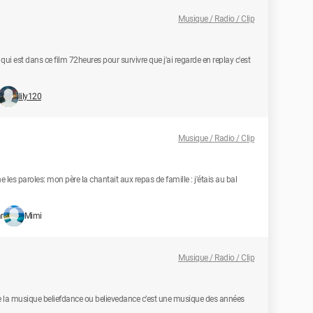
Musique / Radio / Clip
qui est dans ce film 72heures pour survivre que j'ai regarde en replay c'est
lily120
Musique / Radio / Clip
 les paroles: mon père la chantait aux repas de famille : j'étais au bal
r
Mimi
Musique / Radio / Clip
 de la musique beliefdance ou believedance c’est une musique des années