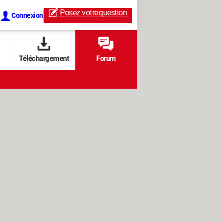
Posez votre
question
Connexion
Téléchargement
Forum