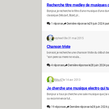
Recherche titre medley de musiques 
Bonjour, je recherche le titre d'une musique d'une d
classique (Mozart, Bizet, pl...
1
réponse
Dernière réponse le
29 juin 2024 par
orphee10
le 31 mai 2015
Chanson triste
bonsoir, je recherche une chanson triste du début d
"son pere sa mere ne voula...
4
réponses
Dernière réponse le
28 juin 2024 pa
Riiku47
le 14 avr. 2013
Je cherche une musique electro qui 
Bonjour a tous je cherche une sale musique que j'ai en
sa recommence tut...
19
réponses
Dernière réponse le
28 juin 2024 