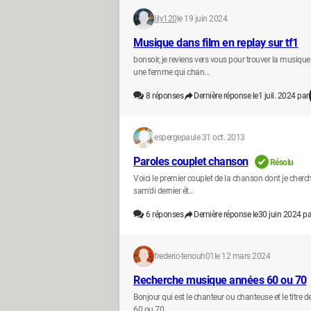
lily120
le 19 juin 2024
Musique dans film en replay sur tf1
bonsoir, je reviens vers vous pour trouver la musique 
une femme qui chan...
8
réponses
Dernière réponse le
1 juil. 2024 par
espergepau
le 31 oct. 2013
Paroles couplet chanson
Résolu
Voici le premier couplet de la chanson dont je cherche
sam'di dernier ét...
6
réponses
Dernière réponse le
30 juin 2024 pa
frederic-tenouh01
le 12 mars 2024
Recherche musique années 60 ou 70
Bonjour qui est le chanteur ou chanteuse et le titre
60 ou 70