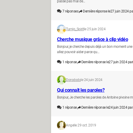
passe pas mal de...
7
réponses
Dernière réponse le
27 juin 2024 pa
Turnip_Spirit
le 25 juin 2024
Cherche musique grâce à clip vidéo
Bonjour, je cherche depuis déjà un bon moment une 
allez pouvoir aider parce qu...
1
réponse
Dernière réponse le
27 juin 2024 par
Dorododo
le 24 juin 2024
Qui connaît les paroles?
Bonjour, Je cherche les paroles de Antoine pivoine m
1
réponse
Dernière réponse le
24 juin 2024 par
Angel
le 29 oct. 2019