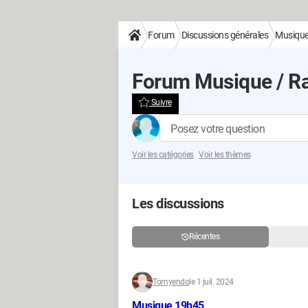
Forum
Discussions générales
Musique 
Forum Musique / Rad
Suivre
Posez votre question
Voir les catégories
Voir les thèmes
Les discussions
Récentes
Tomyendo
le 1 juil. 2024
Musique 19h45