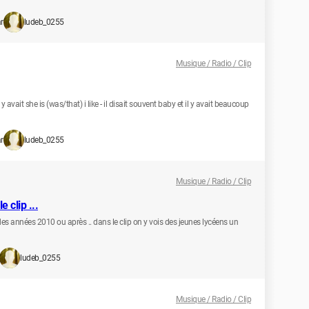
r
ludeb_0255
Musique / Radio / Clip
l y avait she is (was/that) i like - il disait souvent baby et il y avait beaucoup
r
ludeb_0255
Musique / Radio / Clip
 clip ...
es années 2010 ou après .. dans le clip on y vois des jeunes lycéens un
ludeb_0255
Musique / Radio / Clip