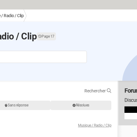
/ Radio / Clip
io / Clip
Page 17
Foru
Rechercher
Discu
Sans réponse
Résolues
Musique / Radio / Clip