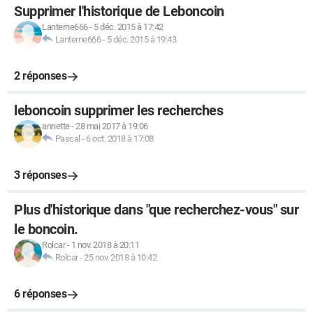
Supprimer l'historique de Leboncoin
Lanterne666
-
5 déc. 2015 à 17:42
Lanterne666
-
5 déc. 2015 à 19:43
2 réponses
leboncoin supprimer les recherches
annette
-
28 mai 2017 à 19:06
Pascal
-
6 oct. 2018 à 17:08
3 réponses
Plus d'historique dans "que recherchez-vous" sur
le boncoin.
Rolcar
-
1 nov. 2018 à 20:11
Rolcar
-
25 nov. 2018 à 10:42
6 réponses