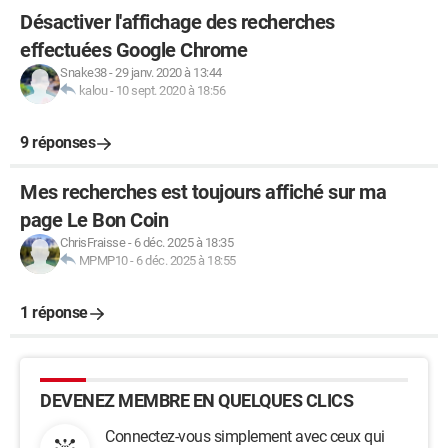
Désactiver l'affichage des recherches
effectuées Google Chrome
Snake38
-
29 janv. 2020 à 13:44
kalou
-
10 sept. 2020 à 18:56
9 réponses
Mes recherches est toujours affiché sur ma
page Le Bon Coin
ChrisFraisse
-
6 déc. 2025 à 18:35
MPMP10
-
6 déc. 2025 à 18:55
1 réponse
DEVENEZ MEMBRE EN QUELQUES CLICS
Connectez-vous simplement avec ceux qui