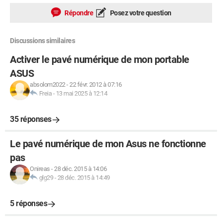
Répondre
Posez votre question
Discussions similaires
Activer le pavé numérique de mon portable
ASUS
absolom2022
-
22 févr. 2012 à 07:16
Freia
-
13 mai 2025 à 12:14
35 réponses
Le pavé numérique de mon Asus ne fonctionne
pas
Onireas
-
28 déc. 2015 à 14:06
glg29
-
28 déc. 2015 à 14:49
5 réponses