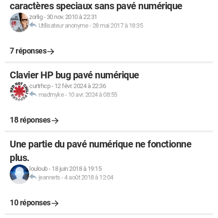
caractères speciaux sans pavé numérique
zorlig
-
30 nov. 2010 à 22:31
Utilisateur anonyme
-
28 mai 2017 à 18:35
7 réponses
Clavier HP bug pavé numérique
curtrhcp
-
12 févr. 2024 à 22:36
madmyke
-
10 avr. 2024 à 08:55
18 réponses
Une partie du pavé numérique ne fonctionne
plus.
louloub
-
18 juin 2018 à 19:15
jeannets
-
4 août 2018 à 12:04
10 réponses