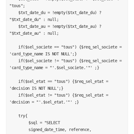
"tous";

    $txt_date_du = !empty($txt_date_du) ? 
"$txt_date_du" : null;

    $txt_date_au = !empty($txt_date_au) ? 
"$txt_date_au" : null;

    if($sel_societe == "tous") {$req_sel_societe = 
'card_type_name IS NOT NULL';}

    if($sel_societe != "tous") {$req_sel_societe = 
'card_type_name = "'.$sel_societe.'"' ;}

    if($sel_etat == "tous") {$req_sel_etat = 
'decision IS NOT NULL';}

    if($sel_etat != "tous") {$req_sel_etat = 
'decision = "'.$sel_etat.'"' ;}

    try{

		$sql = "SELECT 

		signed_date_time, reference, 