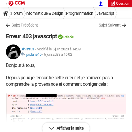
Question
Forum
Informatique & Design
Programmation
Javascript
Sujet Précédent
Sujet Suivant
Erreur 403 javascript
Résolu
Sinistrus
-
Modifié le 5 juin 2023 à 14:39
jordane45
-
6 juin 2023 à 16:02
Bonjour à tous,
Depuis peux je rencontre cette erreur et je n'arrives pas à
comprendre la provenance et comment corriger cela :
Pouvez-vous m'aider svp à comprendre d'où vient le souci ?
Afficher la suite