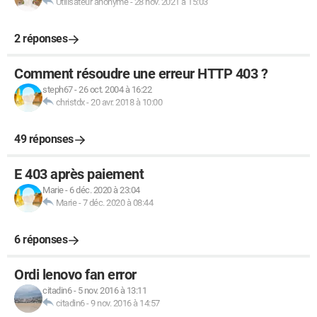
Utilisateur anonyme
-
28 nov. 2021 à 15:03
2 réponses
Comment résoudre une erreur HTTP 403 ?
steph67
-
26 oct. 2004 à 16:22
christdx
-
20 avr. 2018 à 10:00
49 réponses
E 403 après paiement
Marie
-
6 déc. 2020 à 23:04
Marie
-
7 déc. 2020 à 08:44
6 réponses
Ordi lenovo fan error
citadin6
-
5 nov. 2016 à 13:11
citadin6
-
9 nov. 2016 à 14:57