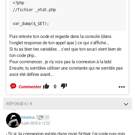
<?php

//fichier _etat.php

var_dump($_GET);
Puis reteste ton code et regarde dans la console (dans
l'onglet response de ton appel ajax ) ce qui s'affiche...
Si tu as bien tes variables .. c'est que ton souci vient bien de
ton code php...
Pour commencer.. je n'y vois pas la connexion à la bdd
Ensuite, tu sembles utiliser une constante qui ne semble pas
avoir été définie avant...
0
Commenter
RÉPONSE 6 / 8
Sinistrus
17
6 juin 2023 à 12:22
- Si si, la connexion existe dans mon fichier, j'ai juste pas mis