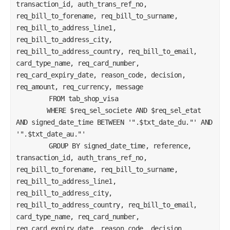
transaction_id, auth_trans_ref_no, 
req_bill_to_forename, req_bill_to_surname, 
req_bill_to_address_line1, 
req_bill_to_address_city, 
req_bill_to_address_country, req_bill_to_email, 
card_type_name, req_card_number, 
req_card_expiry_date, reason_code, decision, 
req_amount, req_currency, message

		FROM tab_shop_visa 

        WHERE $req_sel_societe AND $req_sel_etat 
AND signed_date_time BETWEEN '".$txt_date_du."' AND 
'".$txt_date_au."'

		GROUP BY signed_date_time, reference, 
transaction_id, auth_trans_ref_no, 
req_bill_to_forename, req_bill_to_surname, 
req_bill_to_address_line1, 
req_bill_to_address_city, 
req_bill_to_address_country, req_bill_to_email, 
card_type_name, req_card_number, 
req_card_expiry_date, reason_code, decision, 