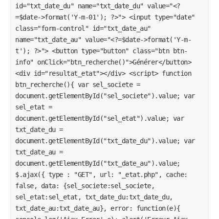
id="txt_date_du" name="txt_date_du" value="<?
=$date->format('Y-m-01'); ?>"> <input type="date"
class="form-control" id="txt_date_au"
name="txt_date_au" value="<?=$date->format('Y-m-
t'); ?>"> <button type="button" class="btn btn-
info" onClick="btn_recherche()">Générer</button>
<div id="resultat_etat"></div> <script> function
btn_recherche(){ var sel_societe =
document.getElementById("sel_societe").value; var
sel_etat =
document.getElementById("sel_etat").value; var
txt_date_du =
document.getElementById("txt_date_du").value; var
txt_date_au =
document.getElementById("txt_date_au").value;
$.ajax({ type : "GET", url: "_etat.php", cache:
false, data: {sel_societe:sel_societe,
sel_etat:sel_etat, txt_date_du:txt_date_du,
txt_date_au:txt_date_au}, error: function(e){