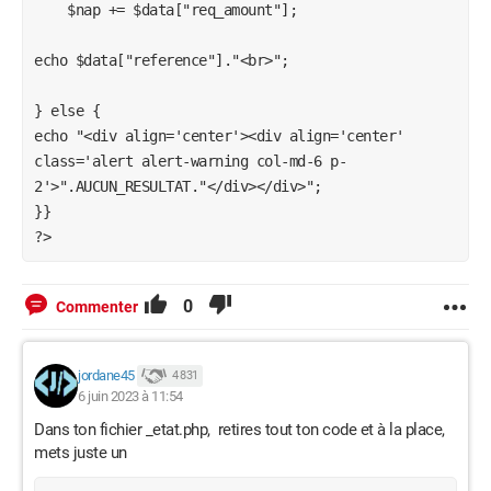
    $nap += $data["req_amount"];

echo $data["reference"]."<br>";

} else {

echo "<div align='center'><div align='center' 
class='alert alert-warning col-md-6 p-
2'>".AUCUN_RESULTAT."</div></div>";

}}

0
Commenter
jordane45
4 831
6 juin 2023 à 11:54
Dans ton fichier _etat.php, retires tout ton code et à la place,
mets juste un