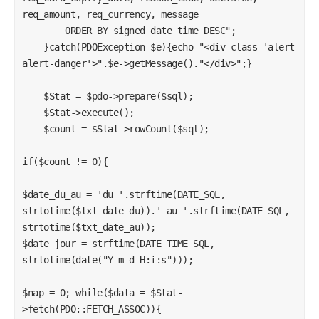
req_amount, req_currency, message

        ORDER BY signed_date_time DESC";

    }catch(PDOException $e){echo "<div class='alert 
alert-danger'>".$e->getMessage()."</div>";}

    $Stat = $pdo->prepare($sql);

    $Stat->execute();

    $count = $Stat->rowCount($sql);

if($count != 0){

$date_du_au = 'du '.strftime(DATE_SQL, 
strtotime($txt_date_du)).' au '.strftime(DATE_SQL, 
strtotime($txt_date_au));

$date_jour = strftime(DATE_TIME_SQL, 
strtotime(date("Y-m-d H:i:s")));

$nap = 0; while($data = $Stat-
>fetch(PDO::FETCH_ASSOC)){
