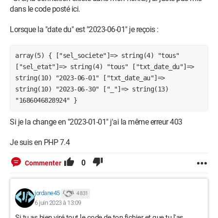
dans le code posté ici.
Lorsque la "date du" est "2023-06-01" je reçois :
array(5) { ["sel_societe"]=> string(4) "tous"
["sel_etat"]=> string(4) "tous" ["txt_date_du"]=>
string(10) "2023-06-01" ["txt_date_au"]=>
string(10) "2023-06-30" ["_"]=> string(13)
"1686046828924" }
Si je la change en "2023-01-01" j'ai la même erreur 403
Je suis en PHP 7.4
0
Commenter
jordane45
4 831
6 juin 2023 à 13:09
Si tu as bien viré tout le code de ton fichier et que tu l'as