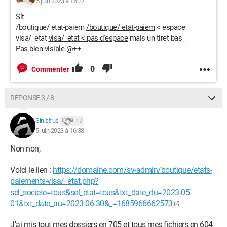
5 juin 2023 à 16:27
Slt
/boutique/ etat-paiem
/boutique/ etat-paiem
< espace
visa/_etat
visa/_etat < pas d'espace
mais un tiret bas_
Pas bien visible.@++
0
Commenter
RÉPONSE 3 / 8
Sinistrus
17
5 juin 2023 à 16:38
Non non,
Voici le lien :
https://domaine.com/sv-admin/boutique/etats-
paiements-visa/_etat.php?
sel_societe=tous&sel_etat=tous&txt_date_du=2023-05-
01&txt_date_au=2023-06-30&_=1685966662573
J'ai mis tout mes dossiers en 705 et tous mes fichiers en 604