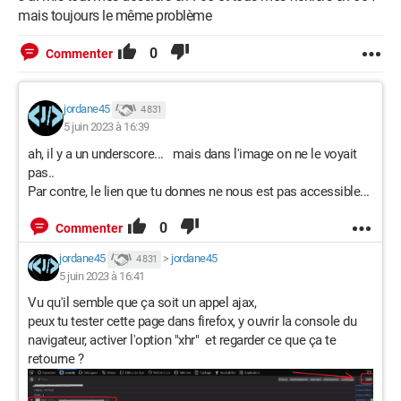
mais toujours le même problème
0
Commenter
jordane45
4 831
5 juin 2023 à 16:39
ah, il y a un underscore... mais dans l'image on ne le voyait
pas..
Par contre, le lien que tu donnes ne nous est pas accessible...
0
Commenter
jordane45
>
jordane45
4 831
5 juin 2023 à 16:41
Vu qu'il semble que ça soit un appel ajax,
peux tu tester cette page dans firefox, y ouvrir la console du
navigateur, activer l'option "xhr" et regarder ce que ça te
retourne ?