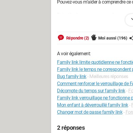
Pouvez-vous m'aider à comprendre ce 
Et inutile de me renvoyer sur la page e
d'utilisation : https://support.google
Elle n’est d’aucune aide pour cette que
Répondre (2)
Moi aussi
(196)
Merci !
A voir également:
Configuration:
Windows / Firefox 98.0
Family link limite quotidienne ne fonct
Family link le temps ne correspondent
Bug family link
- Meilleures réponses
Comment renforcer le verrouillage de F
Décompte du temps sur family link
-
Fo
Family link verrouillage ne fonctionne 
Mon enfant à déverrouillé family link
-
Changer mot de passe family link
-
For
2 réponses