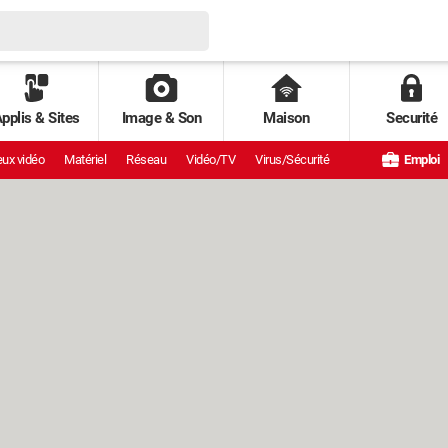
pplis & Sites
Image & Son
Maison
Securité
ux vidéo
Matériel
Réseau
Vidéo/TV
Virus/Sécurité
Emploi