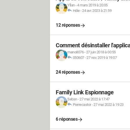
Yllan
-
4 mars 2019 à 20:05
Hdie
-
24 avr. 2023 à 21:59
12 réponses
Comment désinstaller l'applica
mano8076
-
27 juin 2018 à 00:55
050607
-
27 nov. 2019 à 19:07
24 réponses
Family Link Espionnage
Sebsn
-
27 mai 2022 à 17:47
Pierrecastor
-
27 mai 2022 à 19:23
6 réponses