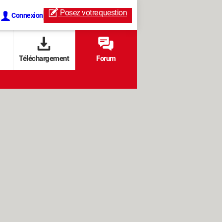
Posez votre
question
Connexion
Téléchargement
Forum