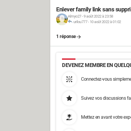
Enlever family link sans supp
Almyo27
-
9 août 2022 à 23:58
urilou777
-
10 août 2022 à 01:02
1 réponse
DEVENEZ MEMBRE EN QUELQU
Connectez-vous simplemen
Suivez vos discussions fa
Mettez en avant votre exp