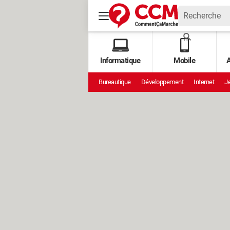
Informatique
Mobile
A
Bureautique
Développement
Internet
Je