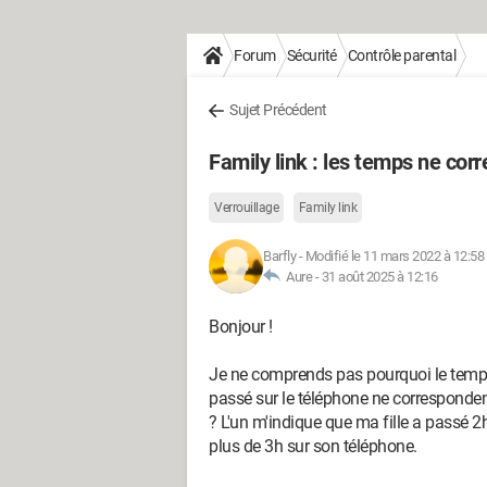
Forum
Sécurité
Contrôle parental
Sujet Précédent
Family link : les temps ne cor
Verrouillage
Family link
Barfly
-
Modifié le 11 mars 2022 à 12:58
Aure -
31 août 2025 à 12:16
Bonjour !
Je ne comprends pas pourquoi le temps 
passé sur le téléphone ne correspondent
? L'un m'indique que ma fille a passé 2h
plus de 3h sur son téléphone.