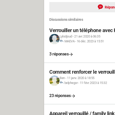
Répon
Discussions similaires
Verrouiller un téléphone avec 
Lylodjoud
-
21 avr. 2020 à 06:35
MAEVA
-
16 déc. 2023 à 15:51
3 réponses
Comment renforcer le verrouil
Ben
-
11 janv. 2020 à 18:55
belphegor
-
11 févr. 2023 à 15:32
23 réponses
Appareil verrouillé / family link