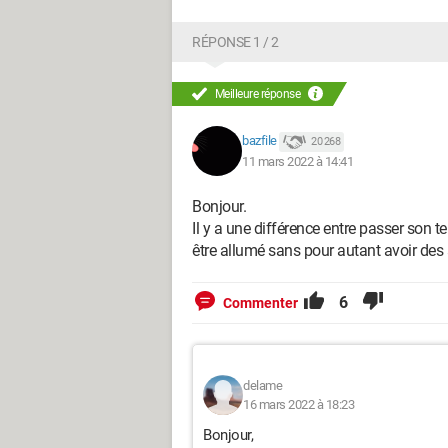
RÉPONSE 1 / 2
Meilleure réponse
bazfile
20 268
11 mars 2022 à 14:41
Bonjour.
Il y a une différence entre passer son t
être allumé sans pour autant avoir des 
6
Commenter
delame
16 mars 2022 à 18:23
Bonjour,