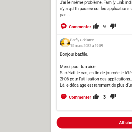
J'ai le même problème, Family Link indiq
n'y a qu'1h passée sur les applications
pas...
9
Commenter
Barfly
>
delame
15 mars 2022 à 19:59
Bonjour bazfile,
Merci pour ton aide.
Si c'était le cas, en fin de journée le t
2h06 pour l'utilisation des applications..
Là le décalage est rarement de plus d'u
3
Commenter
Affiche