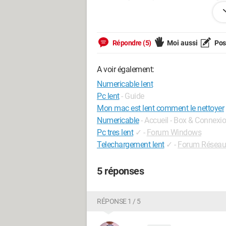
autour de 50 Mb/s et 6 Mio/s.
Répondre (5)
Moi aussi
Pose
A voir également:
Numericable lent
Pc lent
- Guide
Mon mac est lent comment le nettoyer
Numericable
- Accueil - Box & Connexio
Pc tres lent
✓
-
Forum Windows
Telechargement lent
✓
-
Forum Réseau
5 réponses
RÉPONSE 1 / 5