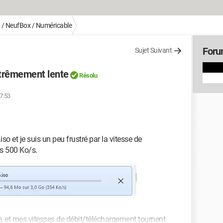
 / NeufBox / Numéricable
Foru
Sujet Suivant
xtrêmement lente
Résolu
17:53
iso et je suis un peu frustré par la vitesse de
es 500 Ko/s.
igne, et mes vitesses de débit/téléchargement tournent