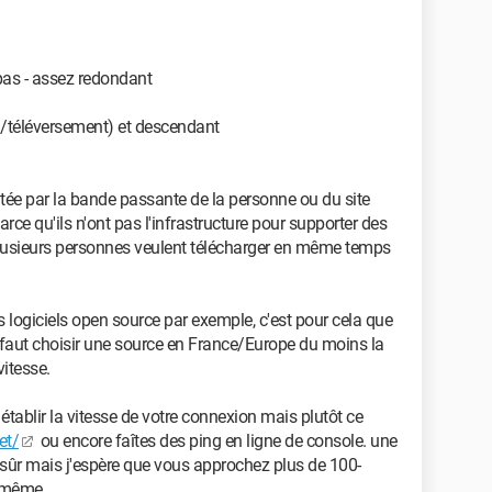
 et j'ai les mêmes vitesses de téléchargement. En temps
 mais il arrive qu'elle s'effondre totalement, et même en
 pas - assez redondant
e 1 Mo/s). Je me demandais si c'était "normal" qu'il y
-)
d/téléversement) et descendant
tée par la bande passante de la personne ou du site
rce qu'ils n'ont pas l'infrastructure pour supporter des
plusieurs personnes veulent télécharger en même temps
s logiciels open source par exemple, c'est pour cela que
 faut choisir une source en France/Europe du moins la
vitesse.
établir la vitesse de votre connexion mais plutôt ce
et/
ou encore faîtes des ping en ligne de console. une
st sûr mais j'espère que vous approchez plus de 100-
 même.