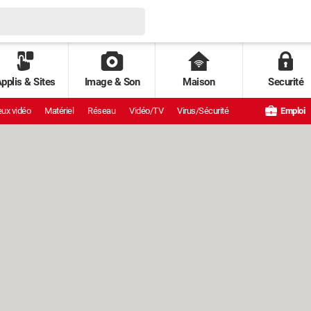
pplis & Sites
Image & Son
Maison
Securité
ux vidéo
Matériel
Réseau
Vidéo/TV
Virus/Sécurité
Emploi