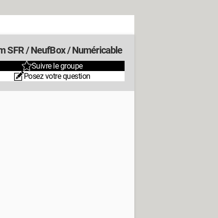
m SFR / NeufBox / Numéricable
Suivre le groupe
Posez votre question