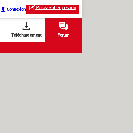
Posez votre
question
Connexion
Téléchargement
Forum