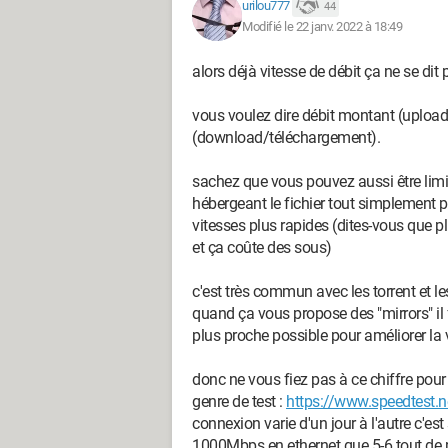
urilou777
44
Modifié le 22 janv. 2022 à 18:49
J'ai essayé depuis un autre ordinateur
normal, celle-ci est d'environ 5-6 Mo/s,
alors déjà vitesse de débit ça ne se dit
Ethernet, ce n'est guère mieux (moins d
ait des chutes de vitesses comme cela :
vous voulez dire débit montant (uploa
(download/téléchargement).
PS : Je suis chez SFR
sachez que vous pouvez aussi être limi
Merci d'avance ! :-)
hébergeant le fichier tout simplement pa
vitesses plus rapides (dites-vous que 
et ça coûte des sous)
c'est très commun avec les torrent et le
quand ça vous propose des "mirrors" il
plus proche possible pour améliorer la 
donc ne vous fiez pas à ce chiffre pour 
genre de test :
https://www.speedtest.n
connexion varie d'un jour à l'autre c'e
1000Mbps en ethernet que 5-6 tout de