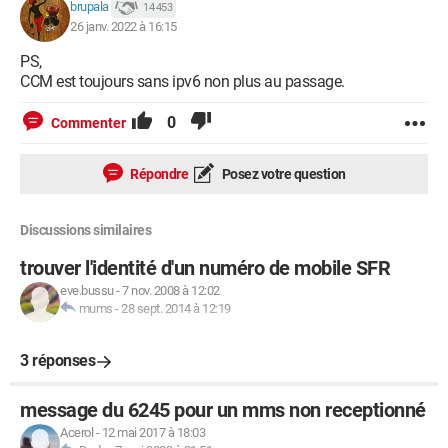
brupala
14 453
26 janv. 2022 à 16:15
PS,
CCM est toujours sans ipv6 non plus au passage.
0
Commenter
Répondre
Posez votre question
Discussions similaires
trouver l'identité d'un numéro de mobile SFR
eve.bussu
-
7 nov. 2008 à 12:02
mums
-
28 sept. 2014 à 12:19
3 réponses
message du 6245 pour un mms non receptionné
Acerol
-
12 mai 2017 à 18:03