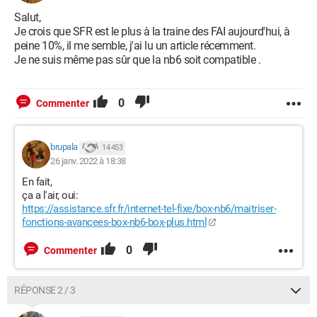
Salut,
Je crois que SFR est le plus à la traine des FAI aujourd'hui, à
peine 10%, il me semble, j'ai lu un article récemment.
Je ne suis même pas sûr que la nb6 soit compatible .
0
Commenter
brupala
14 453
26 janv. 2022 à 18:38
En fait,
ça a l'air, oui:
https://assistance.sfr.fr/internet-tel-fixe/box-nb6/maitriser-
fonctions-avancees-box-nb6-box-plus.html
0
Commenter
RÉPONSE 2 / 3