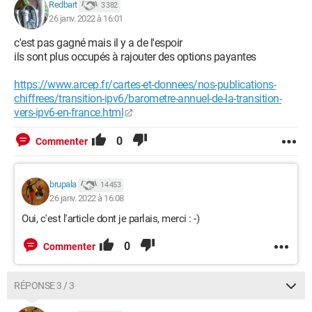
Redbart
3 382
26 janv. 2022 à 16:01
c'est pas gagné mais il y a de l'espoir
ils sont plus occupés à rajouter des options payantes
https://www.arcep.fr/cartes-et-donnees/nos-publications-
chiffrees/transition-ipv6/barometre-annuel-de-la-transition-
vers-ipv6-en-france.html
0
Commenter
brupala
14 453
26 janv. 2022 à 16:08
Oui, c'est l'article dont je parlais, merci : -)
0
Commenter
RÉPONSE 3 / 3