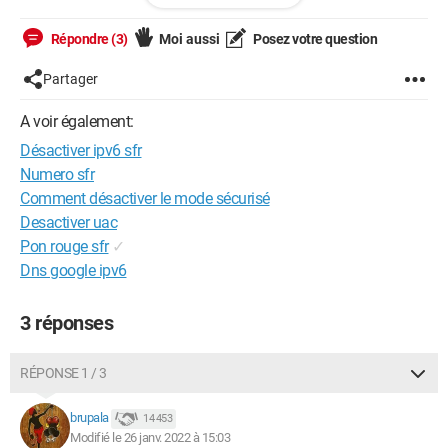
Marque comme résolu, si ton problème a trouvé solution. Je
tutoie tout le monde.
Répondre (3)
Moi aussi
Posez votre question
Prends le temps de commenter!
Un merci fait plaisir.
Partager
A voir également:
Désactiver ipv6 sfr
Numero sfr
Comment désactiver le mode sécurisé
Desactiver uac
Pon rouge sfr
✓
Dns google ipv6
3 réponses
RÉPONSE 1 / 3
brupala
14 453
Modifié le 26 janv. 2022 à 15:03