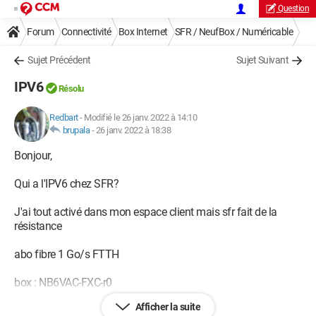
Question
Forum
Connectivité
Box Internet
SFR / NeufBox / Numéricable
Sujet Précédent
Sujet Suivant
IPV6
Résolu
Redbart
-
Modifié le 26 janv. 2022 à 14:10
brupala
-
26 janv. 2022 à 18:38
Bonjour,
Qui a l'IPV6 chez SFR?
J'ai tout activé dans mon espace client mais sfr fait de la
résistance
abo fibre 1 Go/s FTTH
box : NB6VAC-FXC-r0
Afficher la suite
--