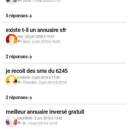
Dede
-
7 mai 2023 à 21:51
5 réponses
existe t-il un annuaire sfr
lolo
-
30 juin 2008 à 19:51
alice
-
6 oct. 2010 à 16:43
2 réponses
je recoit des sms du 6245
jovalerie
-
3 juin 2013 à 17:46
Thomillin
-
3 juin 2013 à 20:18
2 réponses
meilleur annuaire inversé gratuit
totof8899
-
2 oct. 2010 à 13:43
lili
-
15 avr. 2019 à 12:18