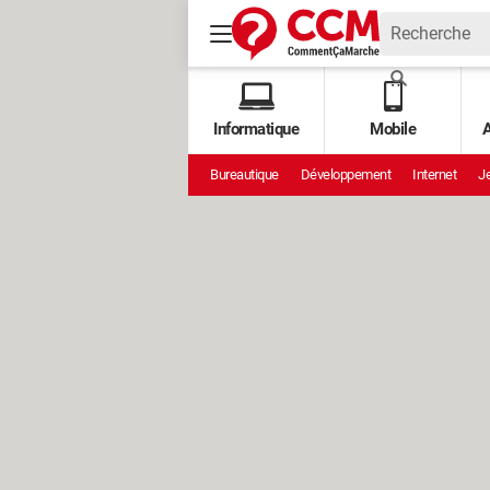
Informatique
Mobile
A
Bureautique
Développement
Internet
Je