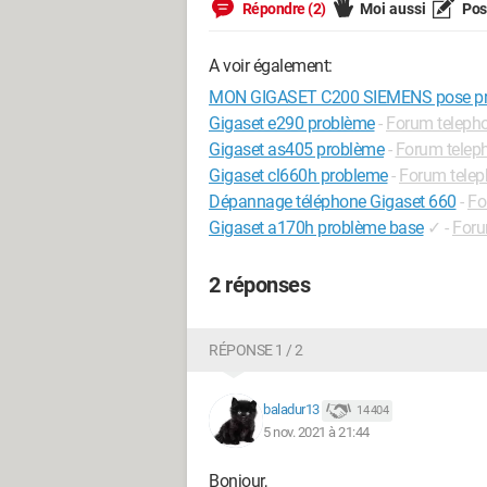
Répondre (2)
Moi aussi
Pose
A voir également:
MON GIGASET C200 SIEMENS pose p
Gigaset e290 problème
-
Forum telepho
Gigaset as405 problème
-
Forum teleph
Gigaset cl660h probleme
-
Forum telep
Dépannage téléphone Gigaset 660
-
Fo
Gigaset a170h problème base
✓
-
Foru
2 réponses
RÉPONSE 1 / 2
baladur13
14 404
5 nov. 2021 à 21:44
Bonjour,