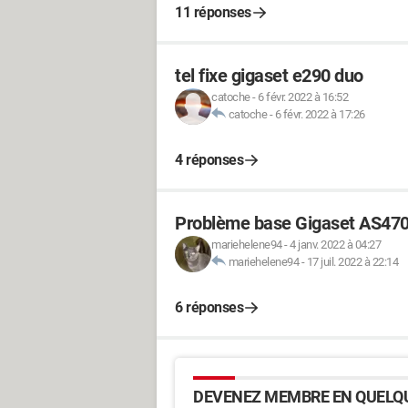
11 réponses
tel fixe gigaset e290 duo
catoche
-
6 févr. 2022 à 16:52
catoche
-
6 févr. 2022 à 17:26
4 réponses
Problème base Gigaset AS47
mariehelene94
-
4 janv. 2022 à 04:27
mariehelene94
-
17 juil. 2022 à 22:14
6 réponses
DEVENEZ MEMBRE EN QUELQU