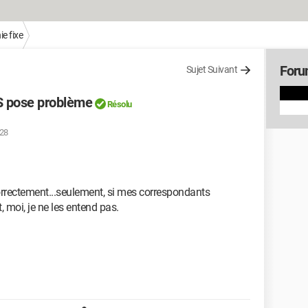
e fixe
Foru
Sujet Suivant
 pose problème
Résolu
:28
rrectement...seulement, si mes correspondants
 moi, je ne les entend pas.