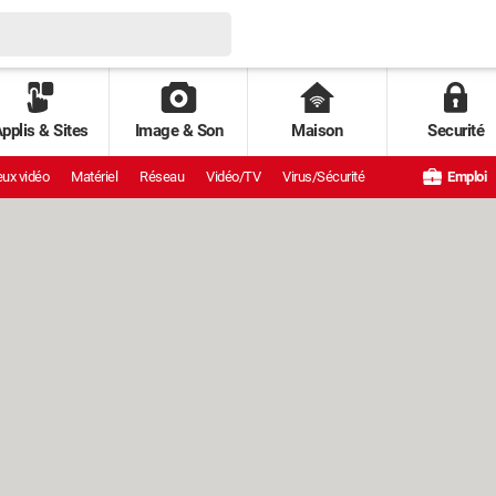
pplis & Sites
Image & Son
Maison
Securité
ux vidéo
Matériel
Réseau
Vidéo/TV
Virus/Sécurité
Emploi