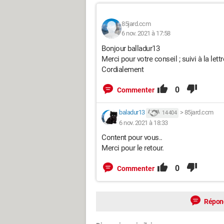
85jard.ccm
6 nov. 2021 à 17:58
Bonjour balladur13
Merci pour votre conseil ; suivi à la lett
Cordialement
0
Commenter
baladur13
>
85jard.ccm
14 404
6 nov. 2021 à 18:33
Content pour vous..
Merci pour le retour.
0
Commenter
Répon