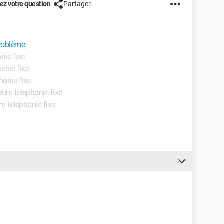
z votre question
Partager
roblème
nie fixe
onie fixe
honie fixe
rum telephonie fixe
m telephonie fixe