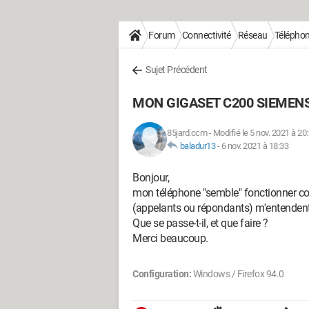
Forum
Connectivité
Réseau
Téléphoni
Sujet Précédent
MON GIGASET C200 SIEMENS
85jard.ccm
-
Modifié le 5 nov. 2021 à 20
baladur13
-
6 nov. 2021 à 18:33
Bonjour,
mon téléphone "semble" fonctionner co
(appelants ou répondants) m'entendent,
Que se passe-t-il, et que faire ?
Merci beaucoup.
Configuration:
Windows / Firefox 94.0