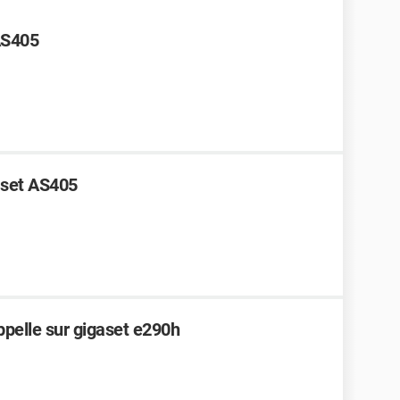
AS405
aset AS405
pelle sur gigaset e290h