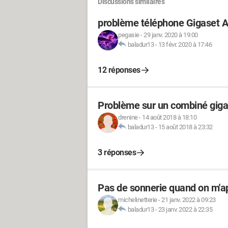
Discussions similaires
problème téléphone Gigaset 
pegasie
-
29 janv. 2020 à 19:00
baladur13
-
13 févr. 2020 à 17:46
12 réponses
Problème sur un combiné gig
drenine
-
14 août 2018 à 18:10
baladur13
-
15 août 2018 à 23:32
3 réponses
Pas de sonnerie quand on m'ap
michelinetterie
-
21 janv. 2022 à 09:23
baladur13
-
23 janv. 2022 à 22:35