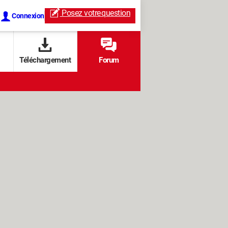
Posez votre
question
Connexion
Téléchargement
Forum