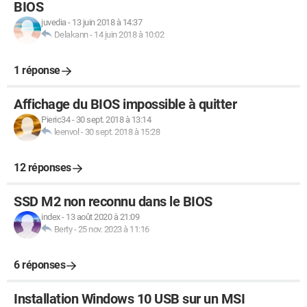
BIOS
juvedia
-
13 juin 2018 à 14:37
Delakann
-
14 juin 2018 à 10:02
1 réponse
Affichage du BIOS impossible à quitter
Pieric34
-
30 sept. 2018 à 13:14
leenvol
-
30 sept. 2018 à 15:28
12 réponses
SSD M2 non reconnu dans le BIOS
index
-
13 août 2020 à 21:09
Berty
-
25 nov. 2023 à 11:16
6 réponses
Installation Windows 10 USB sur un MSI