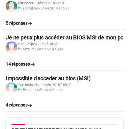
springboxr
-
5 févr. 2016 à 21:59
springboxr
-
6 févr. 2016 à 15:39
5 réponses
Je ne peux plus accéder au BIOS MSI de mon pc
Mrgt
-
25 janv. 2021 à 18:56
Mrgt
-
27 janv. 2021 à 19:42
14 réponses
Impossible d'acceder au bios (MSI)
thomasdoudou
-
9 déc. 2015 à 08:09
flo88
-
11 déc. 2015 à 11:19
4 réponses