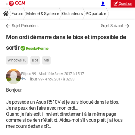
Question
Forum
Matériel & Système
Ordinateurs
PC portable
Sujet Précédent
Sujet Suivant
Mon ordi démarre dans le bios et impossible de
sortir
Résolu/Fermé
Windows 10
Bios
Msi
Filipus 99
-
Modifié le 3 nov. 2017 à 15:17
Filipus 99 -
4 nov. 2017 à 02:33
Bonjour,
Je possède un Asus R510V et je suis bloqué dans le bios.
Je ne peux rien faire avec mon ordi...
Quand je fais exit, il revient directement à la même page
comme si de rien n'était x(. Aidez-moi s'il vous plaît, j'ai tous
mes cours dedans xP...