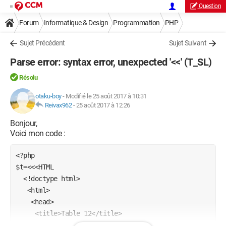
Question
Forum
Informatique & Design
Programmation
PHP
Sujet Précédent
Sujet Suivant
Parse error: syntax error, unexpected '<<' (T_SL)
Résolu
otaku-boy
-
Modifié le 25 août 2017 à 10:31
Reivax962
-
25 août 2017 à 12:26
Bonjour,
Voici mon code :
<?php

$t=<<<HTML

  <!doctype html>

   <html>

    <head>

     <title>Table 12</title>

     <meta charset="UTF-8">
