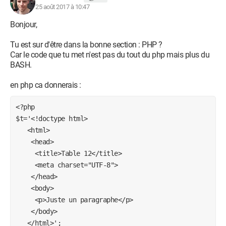
25 août 2017 à 10:47
Bonjour,
Tu est sur d'être dans la bonne section : PHP ?
Car le code que tu met n'est pas du tout du php mais plus du
BASH.
en php ca donnerais :
<?php

$t='<!doctype html>

   <html>

    <head>

     <title>Table 12</title>

     <meta charset="UTF-8">

    </head>

    <body>

     <p>Juste un paragraphe</p>

    </body>

   </html>';
