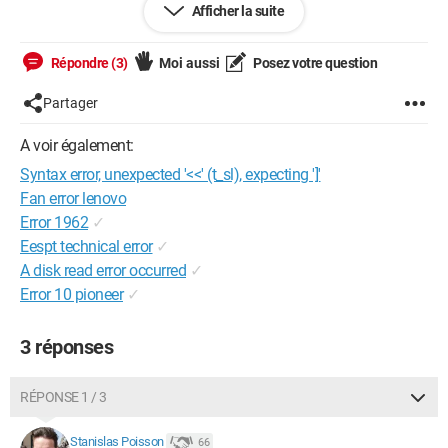
Afficher la suite
    </head>

    <body>

Répondre (3)
Moi aussi
Posez votre question
     <p> Juste un paragraphe </p>

    </body>

Partager
   </html>

HTML;

A voir également:
Syntax error, unexpected '<<' (t_sl), expecting ']'
Fan error lenovo
J'ai bien vérifié le fait qu'il n'y ait AUCUN espace à côté de mes
Error 1962
✓
marqueurs HTML ... Pourtant j'ai l'erreur (à la ligne 3) qui est
Eespt technical error
✓
en titre.
A disk read error occurred
✓
Je vous remercie d'avance pour votre aide.
Error 10 pioneer
✓
3 réponses
RÉPONSE 1 / 3
Stanislas Poisson
66