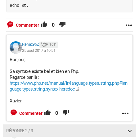
echo $t;
0
Commenter
Reivax962
1 011
25 août 2017 à 10:51
Bonjour,
Sa syntaxe existe bel et bien en Php.
Regarde par là :
https://www.php.net/manual/fr/language.types.string.php#lan
guage.types.string.syntax.heredoc
Xavier
0
Commenter
RÉPONSE 2 / 3