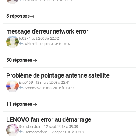
3 réponses
message d'erreur network error
fc02
-
1 oct. 2008 à 22:32
Alekseï
-
12 juin 2026 à 15:37
50 réponses
Problème de pointage antenne satellite
Eric0169
-
12 mars 2008 à 22:41
Sonny252
-
8 mai 2016 à 03:09
11 réponses
LENOVO fan error au démarrage
Domdomdom
-
12 sept. 2018 à 09:08
Domdomdom
-
12 sept. 2018 à 09:18