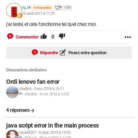
yg_be
1 588
Ambassadeur
25 août 2017 à 11:29
j'ai testé, et cela fonctionne tel quel chez moi.
0
Commenter
Répondre
Posez votre question
Discussions similaires
Ordi lenovo fan error
citadin6
-
5 nov. 2016 à 13:11
citadin6
-
9 nov. 2016 à 14:57
4 réponses
java script error in the main process
ceciel2307
-
6 sept. 2019 à 14:53
Thibaut
-
25 mai 2020 à 11:05