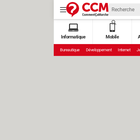
Informatique
Mobile
A
Bureautique
Développement
Internet
Je