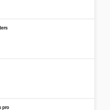
ters
s pro