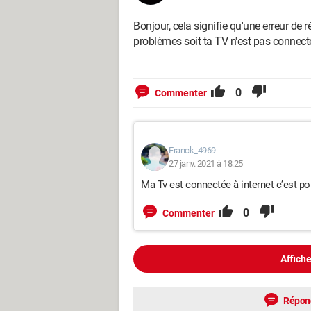
Bonjour, cela signifie qu'une erreur de r
problèmes soit ta TV n'est pas connecté
0
Commenter
Franck_4969
27 janv. 2021 à 18:25
Ma Tv est connectée à internet c’est po
0
Commenter
Affiche
Répon