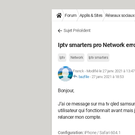
Forum
Applis & Sites
Réseaux sociaux
Sujet Précédent
Iptv smarters pro Network erro
Iptv
Network
Iptv smarters
Franck
-
Modifié le 27 janv. 2021 à 13:47
bazfile
-
27 janv. 2021 à 18:53
Bonjour,
J’ai ce message sur ma tv qled samsun
utilisateur qui fonctionnait avant mais j
relancer mon compte.
Configuration:
iPhone / Safari 604.1