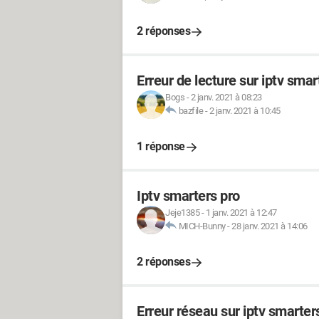
2 réponses
Erreur de lecture sur iptv smar
Bogs
-
2 janv. 2021 à 08:23
bazfile
-
2 janv. 2021 à 10:45
1 réponse
Iptv smarters pro
Jeje1385
-
1 janv. 2021 à 12:47
MICH-Bunny
-
28 janv. 2021 à 14:06
2 réponses
Erreur réseau sur iptv smarter