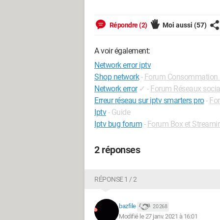
Répondre (2)
Moi aussi
(57)
A voir également:
Network error iptv
Shop network
-
Forum Consommation &
Network error
✓
-
Forum Réseaux soci
Erreur réseau sur iptv smarters pro
-
Fo
Iptv
- Guide
Iptv bug forum
-
Forum Box et Streami
2 réponses
RÉPONSE 1 / 2
bazfile
20 268
Modifié le 27 janv. 2021 à 16:01