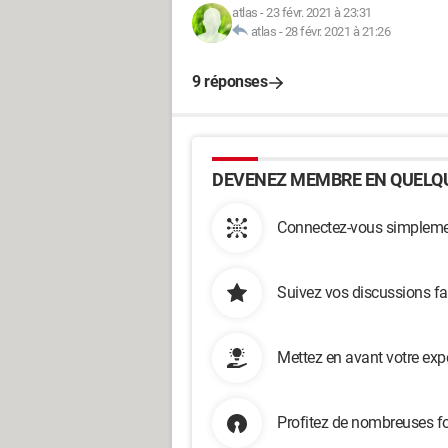
atlas
-
23 févr. 2021 à 23:31
atlas
-
28 févr. 2021 à 21:26
9 réponses
DEVENEZ MEMBRE EN QUELQU
Connectez-vous simplemen
Suivez vos discussions fa
Mettez en avant votre exp
Profitez de nombreuses fo