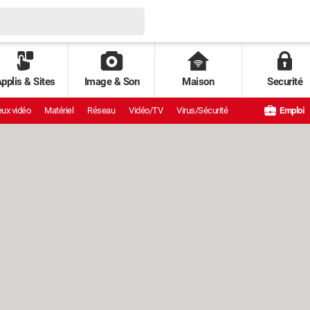
pplis & Sites
Image & Son
Maison
Securité
ux vidéo
Matériel
Réseau
Vidéo/TV
Virus/Sécurité
Emploi