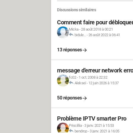
Discussions similaires
Comment faire pour débloquer
Micka
-
28 août 2018 à 00:21
bidule...
-
26 août 2022 à 06:41
13 réponses
message d'erreur network erro
fc02
-
1 oct. 2008 à 22:32
Alekseï
-
12 juin 2026 à 15:37
50 réponses
Problème IPTV smarter Pro
Priscillia
-
3 janv. 2021 à 15:53
bendrop
-
3 janv. 2021 à 16:05