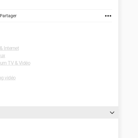
Partager
 Internet
aux
rum TV & Vidéo
ng vidéo