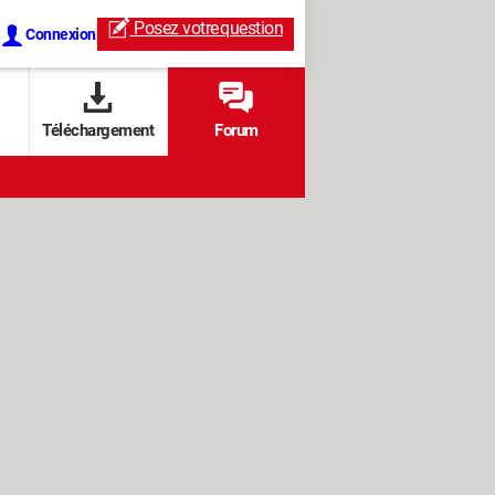
Posez votre
question
Connexion
Téléchargement
Forum