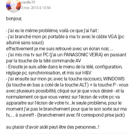
vanille79
3 nov. 2013 à 10:54
bonjour,
- j'ai eu le même problème, voilà ce que j'ai fait :
- j'ai branché mon pc portable à ma tv avec le câble VGA (pc
allumé sans souci)
effectivement je me suis retrouvé avec un écran noir, ...
- j'ai mis ma tv sur PC (j'ai un PANASONIC VEIRA) en passant
par la touche de la télé commande AV
- Ensuite je suis allée dans le menu de la télé, configuration,
réglage pc, synchronisation, et mis sur H&V
- j'ai ensuite sur mon pc avec la touche raccourci, WINDOWS
(la touche en bas a coté de la touche ALT) + la touche P - vous
avec plusieurs possibilité, cliqué sur je que vous désiré - et la
normalement ce que vous verrez sur l'écran de votre pc va
apparaitre sur l'écran de votre tv...le seule problème, pour le
moment j'ai pas le branchement pour que le son sorte sur ma
tv,.... à suivre!!! - (branchement avec fil correspond prise jack)
au plaisir d'avoir aidé peut être des personnes..!