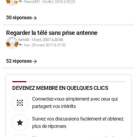
freecell31
-
24 déc. 2010 à 23:25
30 réponses
Regarder la télé sans prise antenne
tom44
-
14 oct. 2007 à 20:08
Isa
-
25 mars 2017 à 07:32
52 réponses
DEVENEZ MEMBRE EN QUELQUES CLICS
Connectez-vous simplement avec ceux qui
partagent vos intérêts
Suivez vos discussions facilement et obtenez
plus de réponses