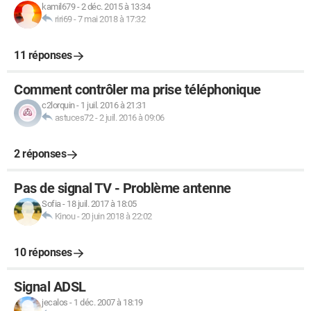
kamil679
-
2 déc. 2015 à 13:34
riri69
-
7 mai 2018 à 17:32
11 réponses
Comment contrôler ma prise téléphonique
c2lorquin
-
1 juil. 2016 à 21:31
astuces72
-
2 juil. 2016 à 09:06
2 réponses
Pas de signal TV - Problème antenne
Sofia
-
18 juil. 2017 à 18:05
Kinou
-
20 juin 2018 à 22:02
10 réponses
Signal ADSL
jecalos
-
1 déc. 2007 à 18:19