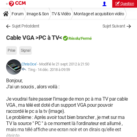
Question
Forum
Image & Son
TV & Vidéo
Montage et acquisition vidéo
Sujet Précédent
Sujet Suivant
Cable VGA >PC à TV<
Résolu/Fermé
Prise
Signal
ChrisOce'
-
Modifié le 21 sept. 2012 à 21:50
Ting -
14 déc. 2018 à 09:59
Bonjour,
J'ai un soucis , alors voilà :
Je voudrai faire passer l'image de mon pc à ma TV par cable
VGA , ma télé est doté d'un support VGA pour pouvoir
raccordé le pc a la tv (image).
Le problème : Après avoir tout bien brancher , je met sur ma
TV la source " PC " à ce moment là l'ordinateur est allumé ,
mais ma télé affiche une ecran noir et on dirais qu'elle est
éteinte..