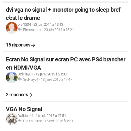
dvi vga no signal + monotor going to sleep bref
c'est le drame
orel1234
-
23 juin 2014 à 13:13
Pierrecastor
-
23 juin 2014 à 15:21
16 réponses
Ecran No Signal sur ecran PC avec PS4 brancher
en HDMI/VGA
SrdPlay01
-
12 janv. 2015 à 21:33
SrdPlay01
-
13 janv. 2015 à 17:47
2 réponses
VGA No Signal
Datidou44
-
16 oct. 2015 à 17:51
Djo La Force
-
16 oct. 2015 à 19:01