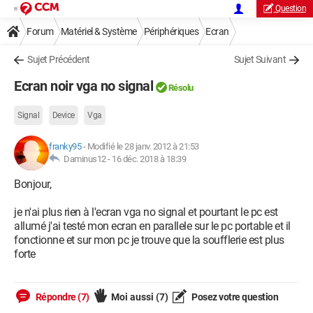
Question
Forum
Matériel & Système
Périphériques
Ecran
Sujet Précédent
Sujet Suivant
Ecran noir vga no signal
Résolu
Signal
Device
Vga
franky95
-
Modifié le 28 janv. 2012 à 21:53
Daminus12 -
16 déc. 2018 à 18:39
Bonjour,
je n'ai plus rien à l'ecran vga no signal et pourtant le pc est
allumé j'ai testé mon ecran en parallele sur le pc portable et il
fonctionne et sur mon pc je trouve que la soufflerie est plus
forte
Répondre (7)
Moi aussi
(7)
Posez votre question