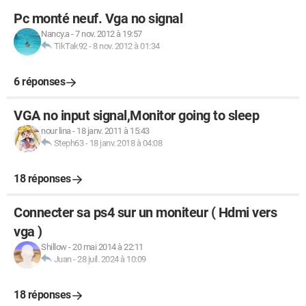
Pc monté neuf. Vga no signal
Nancy.a
-
7 nov. 2012 à 19:57
TikTak92
-
8 nov. 2012 à 01:34
6 réponses
VGA no input signal,Monitor going to sleep
nour lina
-
18 janv. 2011 à 15:43
Steph63
-
18 janv. 2018 à 04:08
18 réponses
Connecter sa ps4 sur un moniteur ( Hdmi vers
vga )
Shillow
-
20 mai 2014 à 22:11
Juan
-
28 juil. 2024 à 10:09
18 réponses