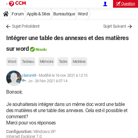
Question
Forum
Applis & Sites
Bureautique
Word
Sujet Précédent
Sujet Suivant
Intégrer une table des annexes et des matières
sur word
Résolu
Word
Tableau
Mémoire
Table
Matières
clairon69
-
Modifié le 16 nov. 2021 à 12:15
Jo -
26 févr. 2021 à 07:14
Bonsoir,
Je souhaiterais intégrer dans un même doc word une table
des matières et une table des annexes. Cela est-il possible et
comment?
Merci pour vos réponses
Configuration:
Windows XP
Internet Explorer 7.0