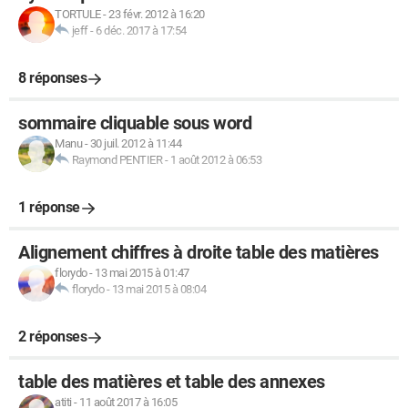
TORTULE
-
23 févr. 2012 à 16:20
jeff
-
6 déc. 2017 à 17:54
8 réponses
sommaire cliquable sous word
Manu
-
30 juil. 2012 à 11:44
Raymond PENTIER
-
1 août 2012 à 06:53
1 réponse
Alignement chiffres à droite table des matières
florydo
-
13 mai 2015 à 01:47
florydo
-
13 mai 2015 à 08:04
2 réponses
table des matières et table des annexes
atiti
-
11 août 2017 à 16:05