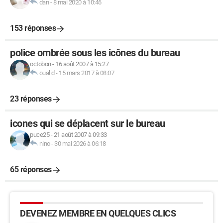
dan
-
8 mai 2020 à 10:46
153 réponses
police ombrée sous les icônes du bureau
octobon
-
16 août 2007 à 15:27
oualid
-
15 mars 2017 à 08:07
23 réponses
icones qui se déplacent sur le bureau
puce25
-
21 août 2007 à 09:33
nino
-
30 mai 2026 à 06:18
65 réponses
DEVENEZ MEMBRE EN QUELQUES CLICS