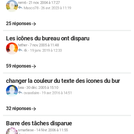
rem6
-
21 nov. 2004 à 17:27
Masco78
-
26 avr. 2023 à 11:19
25 réponses
Les icônes du bureau ont disparu
tether
-
7 nov. 2005 à 11:48
4k
-
19 janv. 2019 à 12:33
59 réponses
changer la couleur du texte des icones du bur
bea
-
30 déc. 2005 à 15:10
ovaxelaire
-
19 avr. 2016 à 14:51
32 réponses
Barre des tâches disparue
smartiese
-
14 févr. 2006 à 11:55