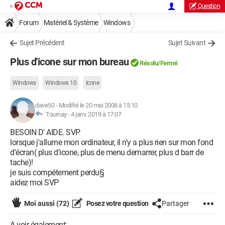
Question
Forum
Matériel & Système
Windows
Sujet Précédent
Sujet Suivant
Plus d'icone sur mon bureau
Résolu/Fermé
Windows
Windows 10
Icone
dave50
-
Modifié le 20 mai 2008 à 15:10
Tournay -
4 janv. 2019 à 17:07
BESOIN D' AIDE. SVP
lorsque j'allume mon ordinateur, il n'y a plus rien sur mon fond
d'écran( plus d'icone, plus de menu demarrer, plus d barr de
tache)!
je suis compétement perdu§
aidez moi SVP
Moi aussi
(72)
Posez votre question
Partager
A voir également: