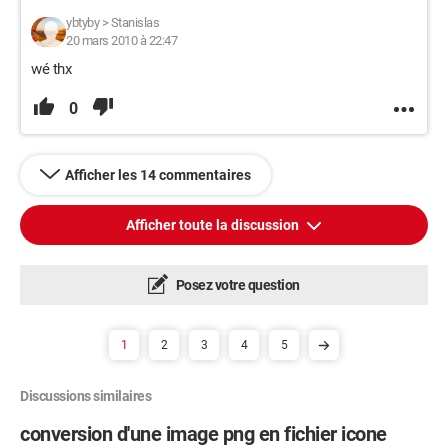
ybtyby
>
Stanislas
20 mars 2010 à 22:47
wé thx
0
Afficher les 14 commentaires
Afficher toute la discussion
Posez votre question
1
2
3
4
5
Discussions similaires
conversion d'une image png en fichier icone