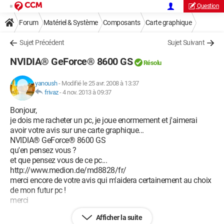
Question
Forum
Matériel & Système
Composants
Carte graphique
Sujet Précédent
Sujet Suivant
NVIDIA® GeForce® 8600 GS
Résolu
yanoush
-
Modifié le 25 avr. 2008 à 13:37
frivaz
-
4 nov. 2013 à 09:37
Bonjour,
je dois me racheter un pc, je joue enormement et j'aimerai
avoir votre avis sur une carte graphique...
NVIDIA® GeForce® 8600 GS
qu'en pensez vous ?
et que pensez vous de ce pc...
http://www.medion.de/md8828/fr/
merci encore de votre avis qui m'aidera certainement au choix
de mon futur pc !
merci
Afficher la suite
Configuration: 
Windows XP
