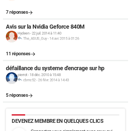
7 réponses
Avis sur la Nvidia Geforce 840M
Hydeen
-
22 juil. 2014 à 11:40
The_ASUS_Guy
-
14 avr. 2015 à 01:26
11 réponses
défaillance du systeme d'encrage sur hp
pierrot
-
18 déc. 2010 à 15:48
cbmc52
-
26 févr. 2014 à 14:43
5 réponses
DEVENEZ MEMBRE EN QUELQUES CLICS