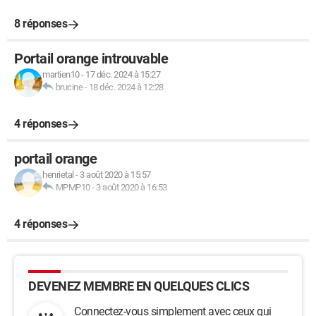
8 réponses
Portail orange introuvable
martien10
-
17 déc. 2024 à 15:27
brucine
-
18 déc. 2024 à 12:28
4 réponses
portail orange
henrietal
-
3 août 2020 à 15:57
MPMP10
-
3 août 2020 à 16:53
4 réponses
DEVENEZ MEMBRE EN QUELQUES CLICS
Connectez-vous simplement avec ceux qui