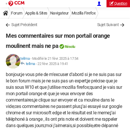
Question
Forum
Applis & Sites
Navigateur
Mozilla Firefox
Sujet Précédent
Sujet Suivant
Mes commentaires sur mon portail orange
moulinent mais ne pa
Résolu
tellma
-
Modifié le 21 févr. 2025 à 17:54
tellma
-
22 févr. 2025 à 19:41
bonjour,je vous prie de m'excuser d'abord si je ne suis pas sur
le bon forum mais je ne suis pas un expert;je précise que je
suis sous W10 et que j'utilise mozilla firefox;quand je vais sur
mon portail orange et que je veux envoyer des
commentaires,je clique sur envoyer et ca mouline dans le
vide;ces commentaires ne passent plus;j'ai essayé sur google
chrome et sur microsoft edge et le résultat est le meme;j'ai
téléphoné à orange , ils ont pris note et doivent me rappeler
dans quelques jours;moi j'aimerais,si possible,etre dépanné