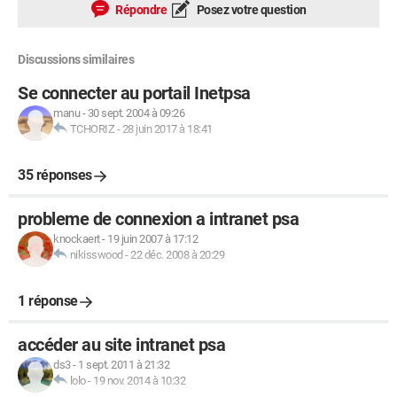
Répondre
Posez votre question
Discussions similaires
Se connecter au portail Inetpsa
manu
-
30 sept. 2004 à 09:26
TCHORIZ
-
28 juin 2017 à 18:41
35 réponses
probleme de connexion a intranet psa
knockaert
-
19 juin 2007 à 17:12
nikisswood
-
22 déc. 2008 à 20:29
1 réponse
accéder au site intranet psa
ds3
-
1 sept. 2011 à 21:32
lolo
-
19 nov. 2014 à 10:32