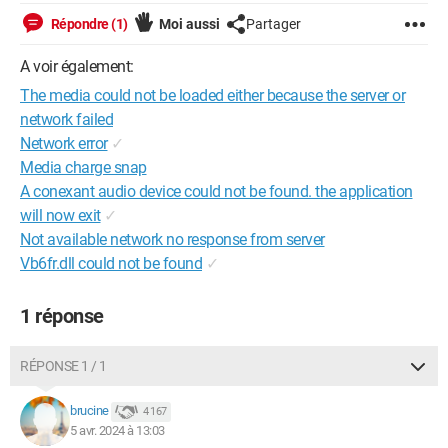
Répondre (1)
Moi aussi
Partager
A voir également:
The media could not be loaded either because the server or
network failed
Network error
✓
Media charge snap
A conexant audio device could not be found. the application
will now exit
✓
Not available network no response from server
Vb6fr.dll could not be found
✓
1 réponse
RÉPONSE 1 / 1
brucine
4 167
5 avr. 2024 à 13:03