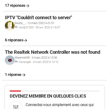
17 réponses
IPTV "Couldn't connect to server"
Beubz__
-
13 mars 2022 à 01:01
Andy31200
-
20 avr. 2022 à 16:07
6 réponses
The Realtek Network Controller was not found
Maxime949
-
3 mars 2022 à 15:36
kaneagle
-
4 mars 2022 à 13:12
1 réponse
DEVENEZ MEMBRE EN QUELQUES CLICS
Connectez-vous simplement avec ceux qui