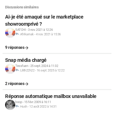
Discussions similaires
Ai-je été arnaqué sur le marketplace
showroomprivé ?
SATCHI
-
3 nov. 2021 à 12:26
Afrikarnak
-
4 nov. 2021 à 15:36
9 réponses
Snap média chargé
Tessfuen
-
25 sept. 2024 à 11:32
Lilith22h22
-
16 sept. 2025 à 12:22
2 réponses
Réponse automatique mailbox unavailable
boop
-
15 févr. 2009 à 16:11
Hush
-
12 août 2022 à 14:31