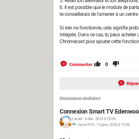
5. Reset ton téléviseur et ton téléphone
6. Il est possible que le module de part
te conseillerais de l'amener à un centre
Si rien ne fonctionne, cela signifie pr
intégrée. Dans ce cas, tu peux achete
Chromecast pour ajouter cette fonctionn
0
Commenter
Répon
Discussions similaires
Connexion Smart TV Edenwoo
Lacad
-
6 déc. 2016 à 20:09
nena1974
-
15 janv. 2025 à 19:38