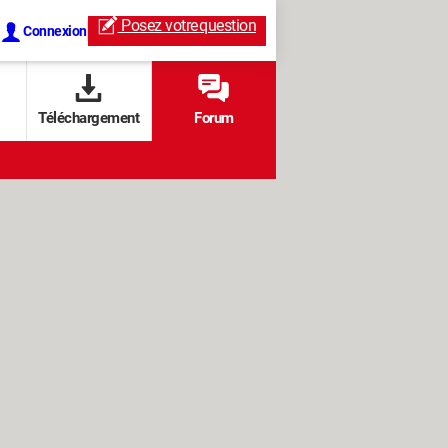
Posez votre
question
Connexion
Téléchargement
Forum