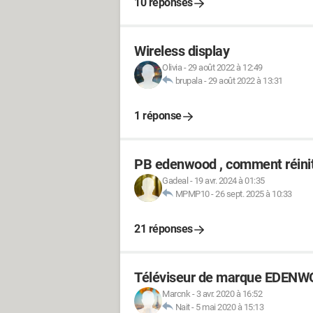
10 réponses
Wireless display
Olivia
-
29 août 2022 à 12:49
brupala
-
29 août 2022 à 13:31
1 réponse
PB edenwood , comment réiniti
Gadeal
-
19 avr. 2024 à 01:35
MPMP10
-
26 sept. 2025 à 10:33
21 réponses
Téléviseur de marque EDEN
Marcnk
-
3 avr. 2020 à 16:52
Nait
-
5 mai 2020 à 15:13