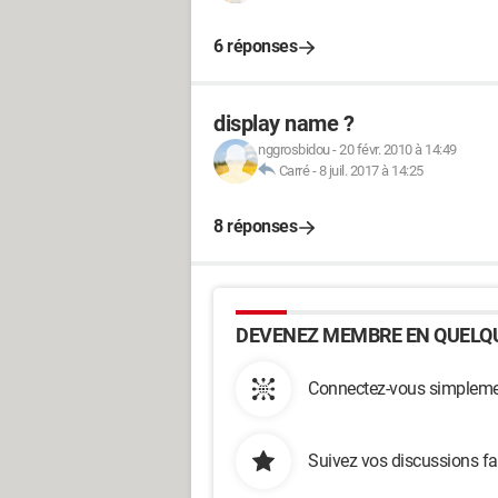
6 réponses
display name ?
nggrosbidou
-
20 févr. 2010 à 14:49
Carré
-
8 juil. 2017 à 14:25
8 réponses
DEVENEZ MEMBRE EN QUELQU
Connectez-vous simplemen
Suivez vos discussions fa