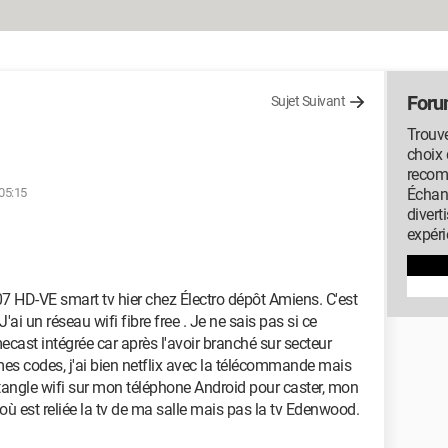
Foru
Sujet Suivant
Trouve
choix 
recom
05:15
Échan
diver
expéri
HD-VE smart tv hier chez Électro dépôt Amiens. C'est
i un réseau wifi fibre free . Je ne sais pas si ce
ast intégrée car après l'avoir branché sur secteur
é mes codes, j'ai bien netflix avec la télécommande mais
ectangle wifi sur mon téléphone Android pour caster, mon
 où est reliée la tv de ma salle mais pas la tv Edenwood.