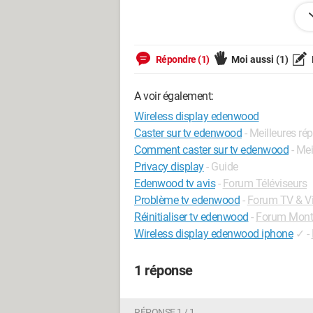
Android / Chrome 122.0.0.0
Répondre (1)
Moi aussi
(1)
A voir également:
Wireless display edenwood
Caster sur tv edenwood
- Meilleures ré
Comment caster sur tv edenwood
- Me
Privacy display
- Guide
Edenwood tv avis
-
Forum Téléviseurs
Problème tv edenwood
-
Forum TV & V
Réinitialiser tv edenwood
-
Forum Monta
Wireless display edenwood iphone
✓
-
1 réponse
RÉPONSE 1 / 1