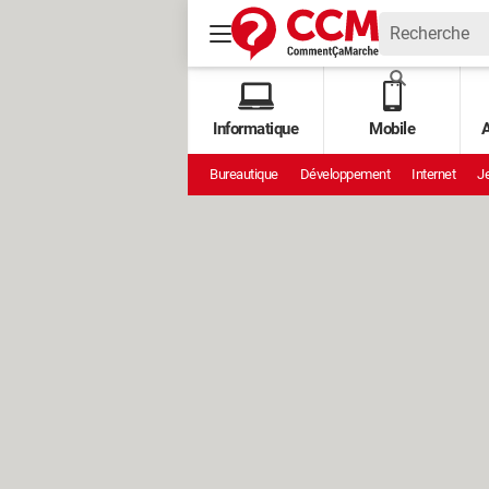
Informatique
Mobile
A
Bureautique
Développement
Internet
Je