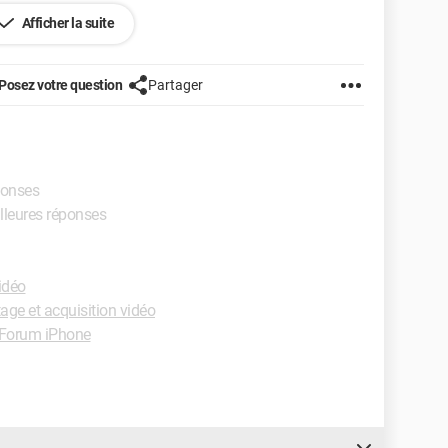
Afficher la suite
Posez votre question
Partager
ponses
illeures réponses
idéo
ge et acquisition vidéo
Forum iPhone