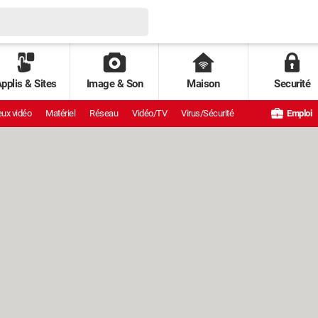
pplis & Sites
Image & Son
Maison
Securité
ux vidéo
Matériel
Réseau
Vidéo/TV
Virus/Sécurité
Emploi