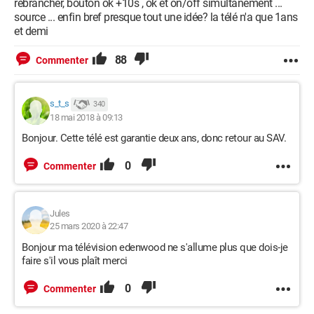
rebrancher, bouton ok +10s , ok et on/off simultanément ...
source ... enfin bref presque tout une idée? la télé n'a que 1ans
et demi
88
Commenter
s_t_s
340
18 mai 2018 à 09:13
Bonjour. Cette télé est garantie deux ans, donc retour au SAV.
0
Commenter
Jules
25 mars 2020 à 22:47
Bonjour ma télévision edenwood ne s'allume plus que dois-je
faire s'il vous plaît merci
0
Commenter