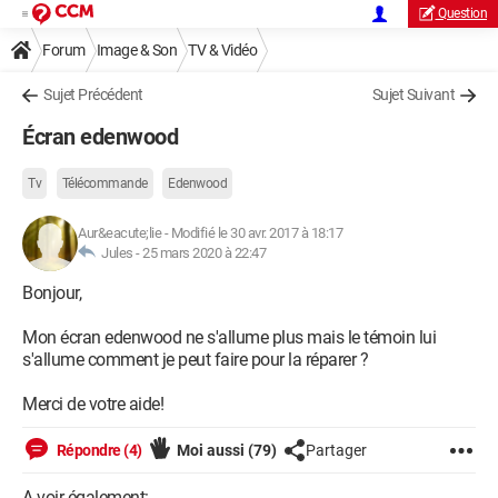
Question
Forum
Image & Son
TV & Vidéo
Sujet Précédent
Sujet Suivant
Écran edenwood
Tv
Télécommande
Edenwood
Aur&eacute;lie
-
Modifié le 30 avr. 2017 à 18:17
Jules -
25 mars 2020 à 22:47
Bonjour,
Mon écran edenwood ne s'allume plus mais le témoin lui
s'allume comment je peut faire pour la réparer ?
Merci de votre aide!
Répondre (4)
Moi aussi
(79)
Partager
A voir également: