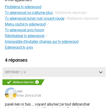
Problème tv edenwood
Tv edenwood ne s'allume plus
- Meilleures réponses
Tv edenwood écran noir voyant rouge
- Meilleures réponses
Menu caché tv edenwood
✓
Tv edenwood avis forum
Réinitialiser tv edenwood
✓
Impossible d'installer chaines sur tv edenwood
Edenwood tv avis
4 réponses
RÉPONSE 1 / 4
Meilleure réponse
dqrk
8 févr. 2018 à 21:08
pareil rien ni fais ... voyant allumer j'ai tout débrancher