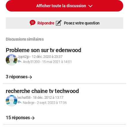
Afficher toute la discussion
Répondre
Posez votre question
Discussions similaires
Probleme son sur tv edenwood
Jpp62jp
-
12 déc. 2020 à 23:37
Andy31200
-
15 mai 2021 à 14:01
3 réponses
recherche chaine tv techwood
lechat58
-
18 déc. 2012 à 13:17
Nadege
-
2 sept. 2022 à 17:36
15 réponses