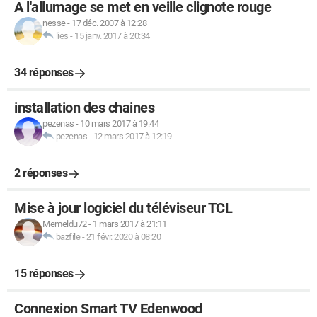
A l'allumage se met en veille clignote rouge
nesse
-
17 déc. 2007 à 12:28
lies
-
15 janv. 2017 à 20:34
34 réponses
installation des chaines
pezenas
-
10 mars 2017 à 19:44
pezenas
-
12 mars 2017 à 12:19
2 réponses
Mise à jour logiciel du téléviseur TCL
Memeldu72
-
1 mars 2017 à 21:11
bazfile
-
21 févr. 2020 à 08:20
15 réponses
Connexion Smart TV Edenwood