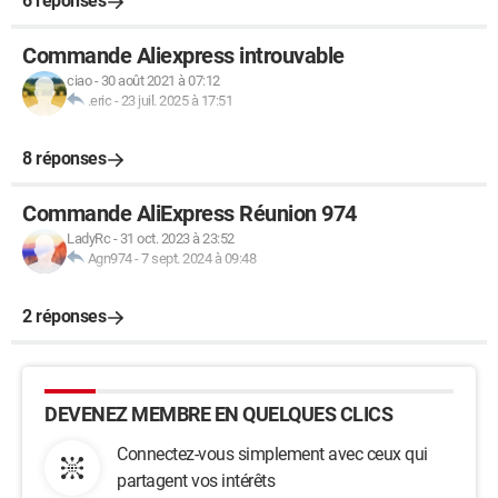
6 réponses
Commande Aliexpress introuvable
ciao
-
30 août 2021 à 07:12
.eric
-
23 juil. 2025 à 17:51
8 réponses
Commande AliExpress Réunion 974
LadyRc
-
31 oct. 2023 à 23:52
Agn974
-
7 sept. 2024 à 09:48
2 réponses
DEVENEZ MEMBRE EN QUELQUES CLICS
Connectez-vous simplement avec ceux qui
partagent vos intérêts