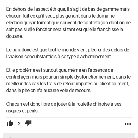
payés, à moins d’acheter Franco-Français et encore. Mais ça
En dehors de l'aspect éthique, il s'agit de bas de gamme mais
c’est un autre débat.
chacun fait ce qu'il veut, plus gênant dans le domaine
électronique/informatique souvent de contrefaçon dont on ne
Avant d’acheter sur AliExpress il faut toujours vérifier "
Google
sait pas si elle fonctionnera si tant est qu'elle franchisse la
est ton ami
pour cela" ensuite posez vous la question
douane.
pourquoi c’est pas cher ? Car souvent ce qui n’est pas cher
n’est pas toujours de bonne qualité, dans la majeure partie des
Le paradoxe est que tout le monde vient pleurer des délais de
cas, un exemple ici.
livraison consubstantiels à ce type d'acheminement.
https://www.minimachines.net/actu/de-faux-ssd-en-pagaille-
Et le problème est surtout que, même en l'absence de
sur-aliexpress-120341
contrefaçon mais pour un simple dysfonctionnement, dans le
meilleur des cas les frais de retour imputés au client calment,
J’ai connu Alibaba bien avant l’ouverture D’AliExpress et j’ai
dans le pire on n'a aucune voie de recours.
remarqué qu’il y a beaucoup moins d’arnaque sur Alibaba que
sur AliExpress, mais sur Alibaba il faut souvent acheter en
Chacun est donc libre de jouer à la roulette chinoise à ses
quantité.
risques et périls.
.
2
Voilà ce matin je voulais ouvrir ma grande G***e, Heu !! Ma
grande bouche et je pense que vous êtes maintenant assez