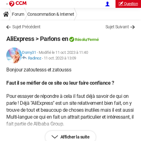
Question
Forum
Consommation & Internet
Sujet Précédent
Sujet Suivant
AliExpress > Parlons en
Résolu/Fermé
Domy31
-
Modifié le 11 oct. 2023 à 11:40
Radinoz
-
11 oct. 2023 à 13:09
Bonjour zatoutesss et zatousss
Faut il se méfier de ce site ou leur faire confiance ?
Pour essayer de répondre à cela il faut déjà savoir de qui on
parle ! Déjà "AliExpress" est un site relativement bien fait, on y
trouve de tout et beaucoup de choses inutiles mais il est aussi
Multi-langue ce qui en fait un attrait particulier et intéressant, il
fait partie de Alibaba Group.
Alibaba Group Website
c’est : AliExpress, Alimama, Alipay,
Afficher la suite