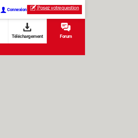
Posez votre
question
Connexion
Téléchargement
Forum