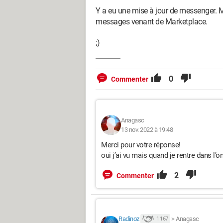
Y a eu une mise à jour de messenger. Ma
messages venant de Marketplace.
;)
0
Commenter
Anagasc
13 nov. 2022 à 19:48
Merci pour votre réponse!
oui j’ai vu mais quand je rentre dans l’on
2
Commenter
Radinoz
>
Anagasc
1 167