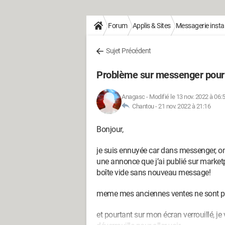
Forum
Applis & Sites
Messagerie inst
Sujet Précédent
Problème sur messenger pour
Anagasc
-
Modifié le 13 nov. 2022 à 06:
Chantou -
21 nov. 2022 à 21:16
Bonjour,
je suis ennuyée car dans messenger, o
une annonce que j’ai publié sur market
boîte vide sans nouveau message!
meme mes anciennes ventes ne sont plu
et pourtant sur mon écran verrouillé, j