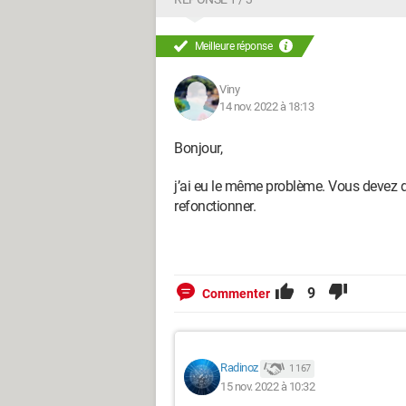
Meilleure réponse
Viny
14 nov. 2022 à 18:13
Bonjour,
j’ai eu le même problème. Vous devez dé
refonctionner.
9
Commenter
Radinoz
1 167
15 nov. 2022 à 10:32