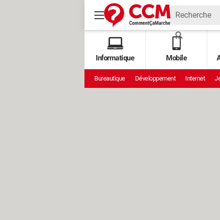
Informatique
Mobile
A
Bureautique
Développement
Internet
Je