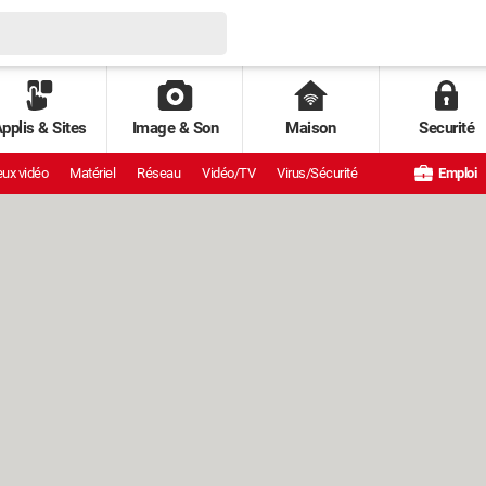
pplis & Sites
Image & Son
Maison
Securité
ux vidéo
Matériel
Réseau
Vidéo/TV
Virus/Sécurité
Emploi