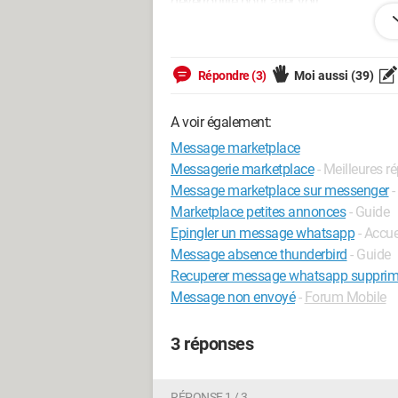
déverrouille pour aller voir.
Qn aurait il une solution s’il vous plaît?
merci ????????
Répondre (3)
Moi aussi
(39)
A voir également:
Message marketplace
Messagerie marketplace
- Meilleures 
Message marketplace sur messenger
-
Marketplace petites annonces
- Guide
Epingler un message whatsapp
- Accu
Message absence thunderbird
- Guide
Recuperer message whatsapp suppri
Message non envoyé
-
Forum Mobile
3 réponses
RÉPONSE 1 / 3