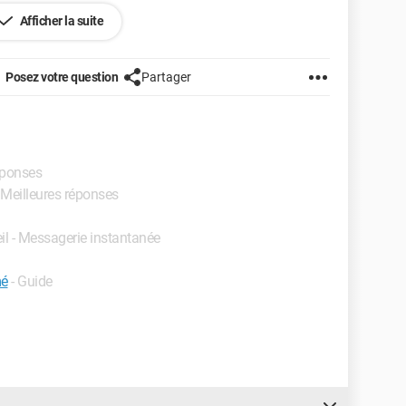
Afficher la suite
Posez votre question
Partager
réponses
 Meilleures réponses
eil - Messagerie instantanée
mé
- Guide