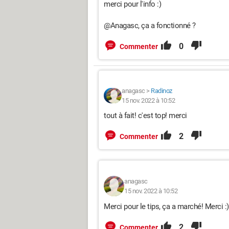
merci pour l'info :)
@Anagasc, ça a fonctionné ?
0
Commenter
anagasc
>
Radinoz
15 nov. 2022 à 10:52
tout à fait! c'est top! merci
2
Commenter
anagasc
15 nov. 2022 à 10:52
Merci pour le tips, ça a marché! Merci :)
2
Commenter