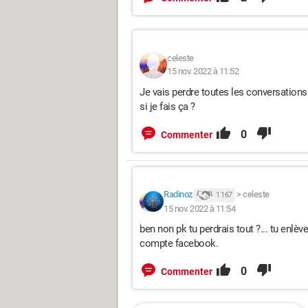
celeste
15 nov. 2022 à 11:52
Je vais perdre toutes les conversation
si je fais ça ?
0
Commenter
Radinoz
>
celeste
1 167
15 nov. 2022 à 11:54
ben non pk tu perdrais tout ?... tu enlèv
compte facebook.
0
Commenter