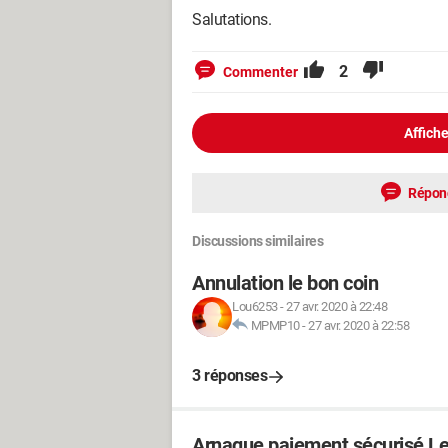
Salutations.
2
Commenter
Affiche
Répon
Discussions similaires
Annulation le bon coin
Lou6253
-
27 avr. 2020 à 22:48
MPMP10
-
27 avr. 2020 à 22:58
3 réponses
Arnaque paiement sécurisé Le