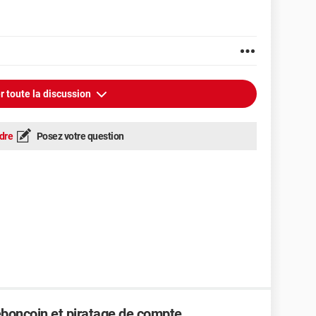
r toute la discussion
dre
Posez votre question
boncoin et piratage de compte