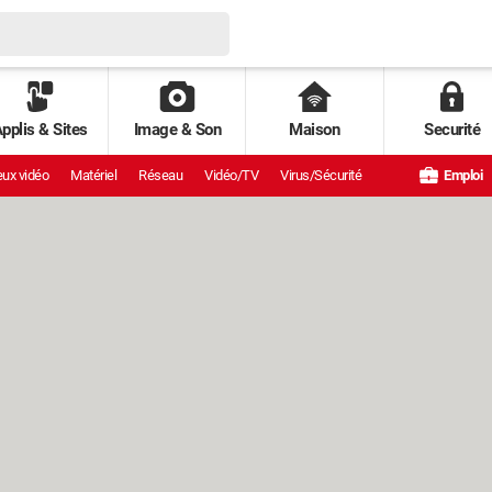
pplis & Sites
Image & Son
Maison
Securité
ux vidéo
Matériel
Réseau
Vidéo/TV
Virus/Sécurité
Emploi