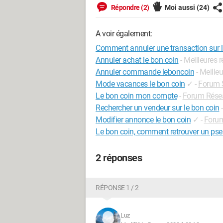
Répondre (2)
Moi aussi
(24)
A voir également:
Comment annuler une transaction sur l
Annuler achat le bon coin
- Meilleures 
Annuler commande leboncoin
- Meille
Mode vacances le bon coin
✓
-
Forum S
Le bon coin mon compte
-
Forum Rése
Rechercher un vendeur sur le bon coin
Modifier annonce le bon coin
✓
-
Forum
Le bon coin, comment retrouver un p
2 réponses
RÉPONSE 1 / 2
Luz