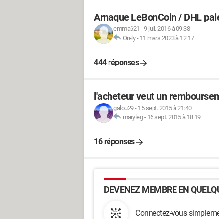
Arnaque LeBonCoin / DHL paie
emma621
-
9 juil. 2016 à 09:38
Orely
-
11 mars 2023 à 12:17
444 réponses
l'acheteur veut un rembourse
galou29
-
15 sept. 2015 à 21:40
maryleg
-
16 sept. 2015 à 18:19
16 réponses
DEVENEZ MEMBRE EN QUELQU
Connectez-vous simplemen