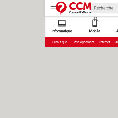
Informatique
Mobile
A
Bureautique
Développement
Internet
Je