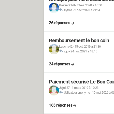
BastienChill
-
2 févr. 2020 à 16:00
Xytras
-
27 avr. 2023 à 21:54
26 réponses
Remboursement le bon coin
Laucha42
-
15 oct. 2019 à 21:36
jojo
-
24 nov. 2021 à 18:45
24 réponses
Paiement sécurisé Le Bon Coin
Jojo137
-
1 mars 2019 à 10:23
Utilisateur anonyme
-
10 mai 2026 à 0
163 réponses