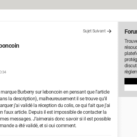
Foru
Sujet Suivant
Trouv
eboncoin
résou
platef
protég
discut
règlem
0:34
a marque Burberry sur leboncoin en pensant que l’article
s la description), malheureusement il se trouve qu’il
uer j’ai validé la réception du colis, ce qui fait que j’ai
faux article. Depuis il est impossible de contacter la
 mes messages. J’aimerais donc savoir si il est possible
mande a été validé, et si oui comment.