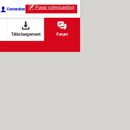
Posez votre
question
Connexion
Téléchargement
Forum