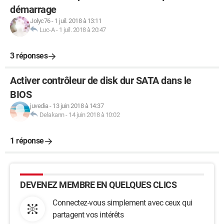
démarrage
Jolyc76
-
1 juil. 2018 à 13:11
Luc-A
-
1 juil. 2018 à 20:47
3 réponses
Activer contrôleur de disk dur SATA dans le
BIOS
juvedia
-
13 juin 2018 à 14:37
Delakann
-
14 juin 2018 à 10:02
1 réponse
DEVENEZ MEMBRE EN QUELQUES CLICS
Connectez-vous simplement avec ceux qui
partagent vos intérêts