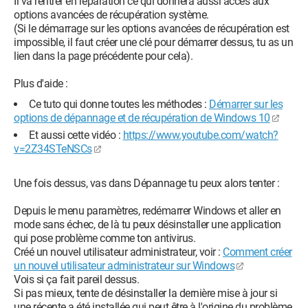
Il va rentrer en réparation ce qui donnera aussi accès aux
options avancées de récupération système.
(Si le démarrage sur les options avancées de récupération est
impossible, il faut créer une clé pour démarrer dessus, tu as un
lien dans la page précédente pour cela).
Plus d'aide :
Ce tuto qui donne toutes les méthodes :
Démarrer sur les
options de dépannage et de récupération de Windows 10
Et aussi cette vidéo :
https://www.youtube.com/watch?
v=2Z34STeNSCs
Une fois dessus, vas dans Dépannage tu peux alors tenter :
Depuis le menu paramètres, redémarrer Windows et aller en
mode sans échec, de là tu peux désinstaller une application
qui pose problème comme ton antivirus.
Créé un nouvel utilisateur administrateur, voir :
Comment créer
un nouvel utilisateur administrateur sur Windows
Vois si ça fait pareil dessus.
Si pas mieux, tente de désinstaller la dernière mise à jour si
une récente a été installée qui peut être à l'origine du problème,