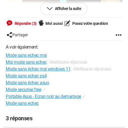
Afficher la suite
Répondre (3)
Moi aussi
Posez votre question
Partager
A voir également:
Mode sans echec msi
Du coup j'ai réussi à accéder au BIOS en tapotant sur la
touche suppr, puis j'accède à ces menus :
Msi mode sans echec
- Meilleures réponses
Mode sans échec msi windows 11
- Meilleures réponses
Mode sans echec ps4
Mode sans échec asus
Mode securise free
✓
Portable Asus - Ecran noir au demarrage
✓
Mode sans echec
3 réponses