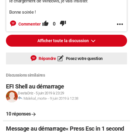
le chargement de Windows, je vais insister.
Bonne soirée !
0
Commenter
Afficher toute la discussion
Répondre
Posez votre question
Discussions similaires
EFI Shell au démarrage
DestaDriz
-
5 juin 2019 à 23:29
Malekal_morte-
-
9 juin 2019 à 12:38
10 réponses
Message au démarrage« Press Esc in 1 second