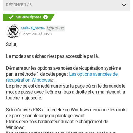
RÉPONSE 1 / 3
Meilleure réponse
Et là j'ai navigué partout et je n'ai pas trouvé d'intitulé "safe
Malekal_morte-
24 712
mode" ou quelque chose y ressemblant.
12 oct. 2019 à 19:28
Quelqu'un aurait une idée ?
Salut,
Merci par avance
Le mode sans échec n'est pas accessible par là.
Démarre sur les options avancées de récupération système
par la méthode 1 de cette page :
Les options avancées de
récupération Windows
.
Le principe est de redémarrer sur la page où on te demande le
mot de passe, avec l'icône en bas à droite et en maintenant la
touche majuscule.
Si tu n'arrives PAS à la fenêtre où Windows demande les mots
de passe, car blocage ou plantage avant...
Eteins deux fois l'ordinateur durant le chargement de
Windows.