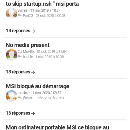
to skip startup.nsh " msi porta
Byrhnir
-
11 mai 2019 à 18:37
Pod2G
-
23 oct. 2020 à 00:08
18 réponses
No media present
CallMeAl3x
-
31 oct. 2019 à 12:04
bazfile
-
1 nov. 2019 à 10:08
13 réponses
MSI bloqué au démarrage
rodaiezz
-
1 déc. 2020 à 09:52
jfmimi
-
1 déc. 2020 à 20:59
16 réponses
Mon ordinateur portable MSI ce bloque au